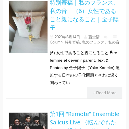
特別寄稿｜私のフランス、
私の音｜（6）女性である
こと親になること｜金子陽
子
2020年6月14日
藤堂清
Column
,
特別寄稿
,
私のフランス、私の音
(6) 女性であること親になること Être
femme et devenir parent. Text &
Photos by 金子陽子（Yoko Kaneko) 逼
迫する日本の少子化問題とそれに深く
関わってい
+ Read More
第1回 “Remote” Ensemble
Salicus Live 〈転んでもた