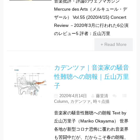
音楽批評・評論のウェブマガジン
Mercure des Arts（メルキュール・デ
ザール） Vol.55 (2020/4/15) Concert
Review －2020年3月に行われた6公演
のレビュー5 評者：丘山万里
+ Read More
カデンツァ｜音楽家の騒音
性難聴への朗報｜丘山万里
子
2020年4月14日
藤堂清
Column
,
カデンツァ
,
時々点描
音楽家の騒音性難聴への朗報 Text by
丘山万里子（Mariko Okayama） 世界
各地が新型コロナ恐怖に覆われ音楽界
も苦闘中だが、だからこそ春の朗報、