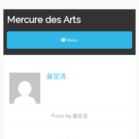
Mercure des Arts
Menu
藤堂清
Posts by 藤堂清