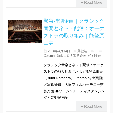
+ Read More
緊急特別企画｜クラシック
音楽とネット配信：オーケ
ストラの取り組み｜能登原
由美
2020年4月14日
藤堂清
Column
,
新型コロナ緊急企画
,
特別企画
クラシック音楽とネット配信：オーケ
ストラの取り組み Text by 能登原由美
（Yumi Notohara） Photos by 飯島隆
／写真提供：大阪フィルハーモニー交
響楽団 ◆ソーシャル・ディスタンシン
グと音楽動画配
+ Read More