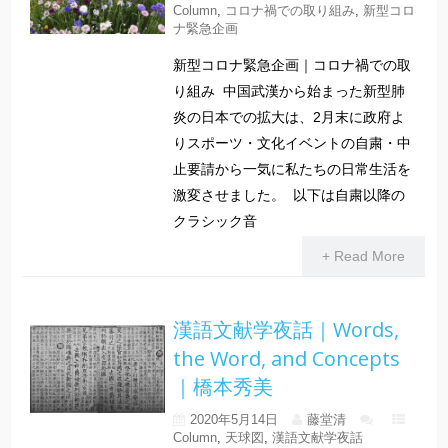
Column
,
コロナ禍での取り組み
,
新型コロ
ナ緊急企画
新型コロナ緊急企画｜コロナ禍での取
り組み 中国武漢から始まった新型肺
炎の日本での拡大は、2月末に政府よ
りスポーツ・文化イベントの自粛・中
止要請から一気に私たちの日常生活を
激変させました。 以下は自粛以降の
クラシック音
+ Read More
漢語文献学夜話｜Words,
the Word, and Concepts
｜橋本秀美
2020年5月14日
藤堂清
Column
,
天球図
,
漢語文献学夜話