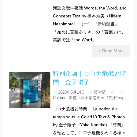
漢語文献学夜話 Words, the Word, and
Concepts Text by 橋本秀美（Hidemi
Hashimoto） （一） 『新約聖書』
「始めに言葉ありき」の「言葉」は、
英訳では「the Word」
+ Read More
特別企画｜コロナ危機と時
間｜金子陽子
2020年5月14日
藤堂清
Column
,
新型コロナ緊急企画
,
特別企画
コロナ危機と時間 La notion du
temps sous le Covid19 Text & Photos
by 金子陽子（Yoko Kaneko) 『時間』
を軸として、コロナ危機をめぐる様々