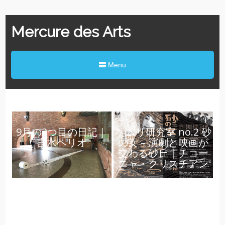
Mercure des Arts
Menu
9月の3つ目の日記｜
ケムリ研究室 no.2 砂
言水ヘリオ
の女 – 演劇と映画が
交わる砂丘｜チコー
ニャ・クリスチアン