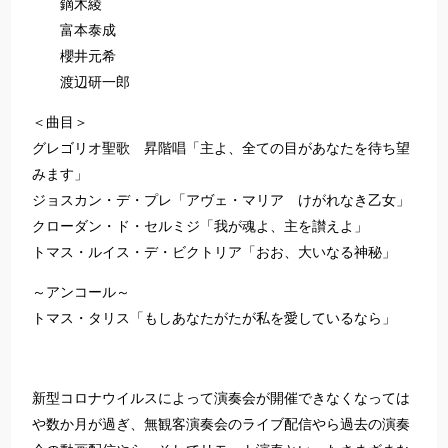
鏑木綾
富本泰成
櫻井元希
渡辺研一郎
＜曲目＞
グレゴリオ聖歌 昇階唱「主よ、全ての目があなたを待ち望
みます」
ジョスカン・デ・プレ「アヴェ・マリア けがれなき乙女」
クローダン・ド・セルミジ「我が魂よ、主を讃えよ」
トマス・ルイス・デ・ビクトリア「おお、大いなる神秘」
～アンコール～
トマス・タリス「もしあなたがたが私を愛しているなら」
新型コロナウイルスによって演奏会が開催できなくなっては
や数か月が過ぎ、無観客演奏会のライブ配信やら過去の演奏