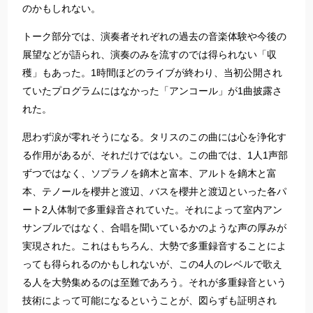
のかもしれない。
トーク部分では、演奏者それぞれの過去の音楽体験や今後の
展望などが語られ、演奏のみを流すのでは得られない「収
穫」もあった。1時間ほどのライブが終わり、当初公開され
ていたプログラムにはなかった「アンコール」が1曲披露さ
れた。
思わず涙が零れそうになる。タリスのこの曲には心を浄化す
る作用があるが、それだけではない。この曲では、1人1声部
ずつではなく、ソプラノを鏑木と富本、アルトを鏑木と富
本、テノールを櫻井と渡辺、バスを櫻井と渡辺といった各パ
ート2人体制で多重録音されていた。それによって室内アン
サンブルではなく、合唱を聞いているかのような声の厚みが
実現された。これはもちろん、大勢で多重録音することによ
っても得られるのかもしれないが、この4人のレベルで歌え
る人を大勢集めるのは至難であろう。それが多重録音という
技術によって可能になるということが、図らずも証明され