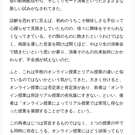
会の動画配信やら、そしてリモート演奏といったさまざまな
新しい試みがなされてきた。
誤解を恐れずに言えば、初めのうちこそ物珍しさも手伝って
心躍らせて見聴きしていたものの、徐々に興味をそそられな
くなってきている。その類のものに飽きたというわけではな
く、画面を通した音楽を聞けば聞くほど、やはり生の演奏会
で聴きたいという思いが募り、演奏そのもの出来如何にかか
わらず、不全感が拭えないのだ。
ふと、これは学校のオンライン授業とリアル授業の違いと似
ているのではないかという気がしてきた。大きく分けると、
オンライン授業には否定派と肯定派があり、前者は「オンラ
イン授業は所詮リアル授業の劣化版にすぎない」といい、後
者は「オンライン授業によってリアル授業では実現し得なか
った授業を展開することができる」という。
この両者はじつは背反するものではなく、１つの授業の中で
も同時に存在しうる。オンライン授業にはどう頑張ってもリ