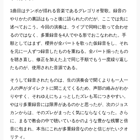
1曲目はテンポが揺れる音楽であるグレゴリオ聖歌。録音の
やりかたの裏話はもっと後に語られたのだが、ここでは先に
述べておこう。今回の演奏は、ライブで同時に歌って合わせ
るのではなく、多重録音を4人でやる形でおこなわれた。手
順としてはまず、櫻井が全パートを歌った仮録音をし、それ
を元に一人ずつ録音したものを重ねる。全パート揃ったもの
を聴き直し、修正を加えた上で同じ手順でもう一度繰り返し
たものが、使用された音源である。
そうして録音されたものは、生の演奏会で聞くよりも一人一
人の声がダイレクトに聞こえてくるため、声部の絡みがわか
りやすく、それゆえにちょっとしたズレも耳につきやすい。
やはり多重録音には限界があるのかと思ったが、次のジョス
カンからは、そのズレがまったく気にならなくなった。さら
に、まるで教会の中で聴いているかのような豊かな残響と倍
音に包まれ、本当にこれが多重録音なのかと信じがたいクオ
リティ。