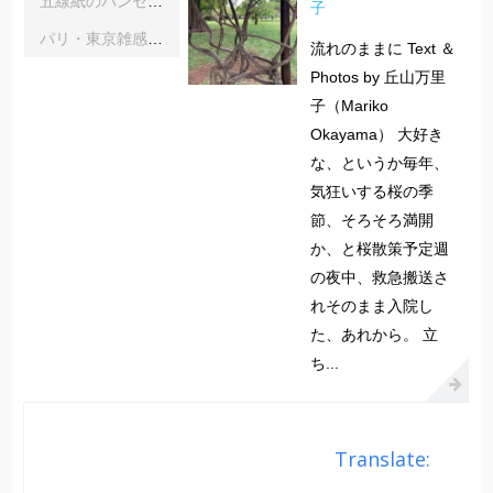
五線紙のパンセ｜《レインボーサーペント》《夜の霧》｜浦部雪
子
パリ・東京雑感｜忘れられた「音楽の力」に脳科学の助け船 ｜松浦茂長
流れのままに Text ＆
Photos by 丘山万里
子（Mariko
Okayama） 大好き
な、というか毎年、
気狂いする桜の季
節、そろそろ満開
か、と桜散策予定週
の夜中、救急搬送さ
れそのまま入院し
た、あれから。 立
ち...
Translate: