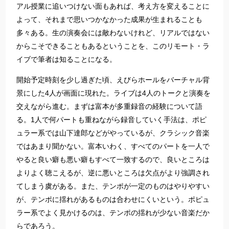
アル授業に追いつけない面もあれば、考え方を変えることに
よって、それまで思いつかなかった成果が生まれることも
多々ある。生の演奏会には敵わないけれど、リアルではない
からこそできることもあるということを、このリモート・ラ
イブで筆者は知ることになる。
開始予定時刻を少し過ぎた頃、えびらホールをバーチャル背
景にした4人が画面に現れた。ライブは4人のトークと演奏を
交えながら進む。まずは富本が多重録音の経験について語
る。1人で何パートも重ねながら録音していく手法は、ポピ
ュラー系では山下達郎などがやっているが、クラシック音楽
ではあまり聞かない。富本いわく、すべてのパートを一人で
やると良い癖も悪い癖もすべて一致するので、良いところは
よりよく聴こえるが、逆に悪いところは欠点がより強調され
てしまう虞がある。また、テンポが一定のものはやりやすい
が、テンポに揺れがあるものは合わせにくいという。ポピュ
ラー系でよく見かけるのは、テンポの揺れが少ない音楽だか
らであろう。