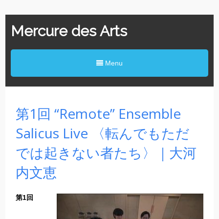
Mercure des Arts
Menu
第1回 “Remote” Ensemble
Salicus Live 〈転んでもただ
では起きない者たち〉｜大河
内文恵
第1回