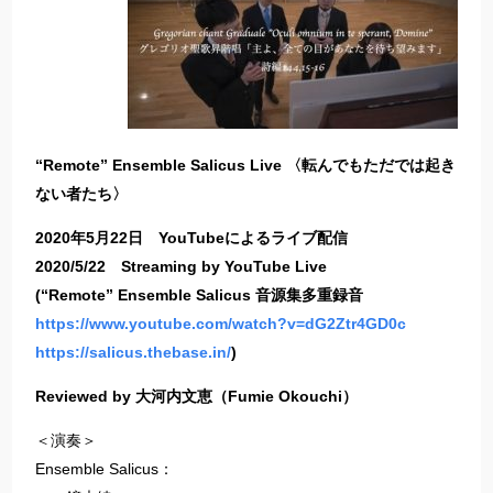
“Remote” Ensemble Salicus Live 〈転んでもただでは起き
ない者たち〉
2020年5月22日 YouTubeによるライブ配信
2020/5/22 Streaming by YouTube Live
(“Remote” Ensemble Salicus 音源集多重録音
https://www.youtube.com/watch?v=dG2Ztr4GD0c
https://salicus.thebase.in/
)
Reviewed by 大河内文恵（Fumie Okouchi）
＜演奏＞
Ensemble Salicus：