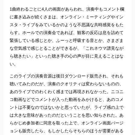
1曲終わるごとに4人の画面があらわれ、演奏中もコメント欄
に書き込みが続くさまは、オンライン・ミーティングやイン
スタ・ライブをみているかのような不思議な共時感覚をもた
らす。ホールでの演奏会であれば、観客の反応は息を詰めて
緊張している感じとか、ふーっと呼吸する音とか、さまざま
な空気感で感じとることができるが、「これネウマ譜見なが
ら聴きたい」といった聴き手の心の声が目に見えることはな
い。
このライブの演奏音源は後日ダウンロード販売され、それも
聴いてみたのだが、演奏のクオリティは変わらないものの、
あのライブでのわくわく感までは再現されなかった。ニコニ
コ動画などでコメントが入った動画をみかけると、あのコメ
ントは不要なのではないかと思っていたが、ライブ感の上で
は大きな意味があったのだということを思い知らされた。あ
らかじめ参加者に同意を取った上で、オンライン画面バージ
ョンも販売したら、もしかしたらそちらのほうが需要がある