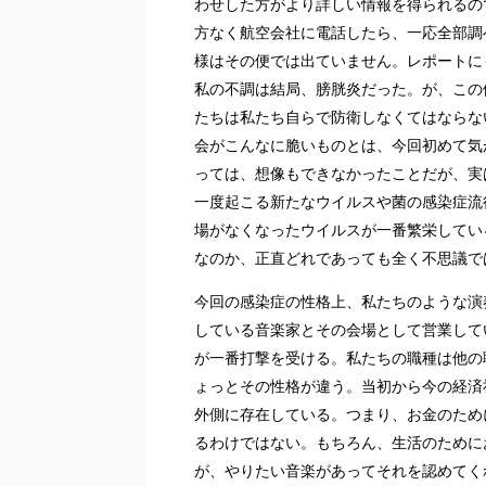
わせした方がより詳しい情報を得られるの
方なく航空会社に電話したら、一応全部調
様はその便では出ていません。レポートに
私の不調は結局、膀胱炎だった。が、この
たちは私たち自らで防衛しなくてはならな
会がこんなに脆いものとは、今回初めて気
っては、想像もできなかったことだが、実
一度起こる新たなウイルスや菌の感染症流
場がなくなったウイルスが一番繁栄してい
なのか、正直どれであっても全く不思議で
今回の感染症の性格上、私たちのような演
している音楽家とその会場として営業して
が一番打撃を受ける。私たちの職種は他の
ょっとその性格が違う。当初から今の経済
外側に存在している。つまり、お金のため
るわけではない。もちろん、生活のために
が、やりたい音楽があってそれを認めてく