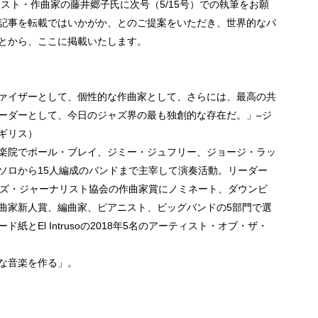
スト・作曲家の藤井郷子氏に次号（5/15号）での執筆をお願
記事を転載ではいかがか、とのご提案をいただき、世界的なパ
とから、ここに掲載いたします。
ァイザーとして、個性的な作曲家として、さらには、最高の共
ーダーとして、今日のジャズ界の最も独創的な存在だ。」–ジ
ギリス）
楽院でポール・ブレイ、ジミー・ジュフリー、ジョージ・ラッ
ソロから15人編成のバンドまで主宰して演奏活動。リーダー
ャズ・ジャーナリスト協会の作曲家賞にノミネート、ダウンビ
曲家新人賞、編曲家、ピアニスト、ビッグバンドの5部門で選
とEl Intrusoの2018年5名のアーティスト・オブ・ザ・
な音楽を作る」。