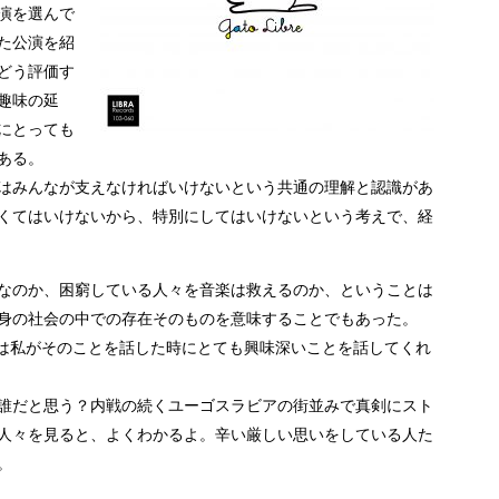
演を選んで
た公演を紹
どう評価す
趣味の延
にとっても
ある。
はみんなが支えなければいけないという共通の理解と認識があ
くてはいけないから、特別にしてはいけないという考えで、経
なのか、困窮している人々を音楽は救えるのか、ということは
身の社会の中での存在そのものを意味することでもあった。
イは私がそのことを話した時にとても興味深いことを話してくれ
誰だと思う？内戦の続くユーゴスラビアの街並みで真剣にスト
人々を見ると、よくわかるよ。辛い厳しい思いをしている人た
。