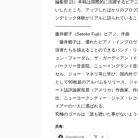
編集部 註）本稿は国際的に活躍するピアニ
いしたところ、アップしたばかりのブログ
ンデミック体験がリアルに語られているこ
————————-
藤井郷子（Satoko Fujii）ピアノ、作曲
「藤井郷子は、優れたピアノ・インプロヴ
演者たちを揃えることのできるバンド・リ
ョン・フォーダム、ザ・ガーディアン（イ
バークリー音楽院、ニューイングランド音
セル、ジョー・マネリ等に学び、国内外で
として90枚超のアルバムをリリース。ジ
ート誌評論家投票（アメリカ）作曲家、作
出、ニューヨークシティー・ジャズ・レコード紙
イアーの一人に選ばれる。
究極のゴールは「誰も聴いた事がないよう
共有:
Facebook
X