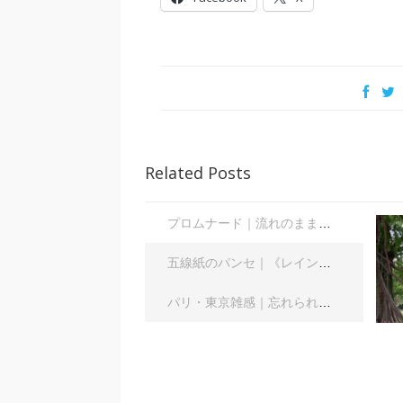
Related Posts
プロムナード｜流れのままに｜丘山万里子
五線紙のパンセ｜《レインボーサーペント》《夜の霧》｜浦部雪
パリ・東京雑感｜忘れられた「音楽の力」に脳科学の助け船 ｜松浦茂長