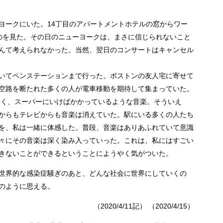
ューヨークにいた。14丁目のアパートメントホテルの窓からワー
のを見た。その日のニューヨークは、まさに信じられないこと
んて考えられなかった。当然、翌日のコンサートはキャンセル
いてペンステーションまで行った。ボストンの友人宅に寄せて
空路を断たれた多くの人が電車移動を期待して集まっていた。
なく、スーパーにいけばかかっているような音楽。そういえ
からもテレビからも音楽は消えていた。駅にいる多くの人たち
を、私は一緒に体感した。普段、音楽はありあふれていて意識
々にその音楽は深く染み入っていった。これは、私にはすごい
きないことができるということにようやく気がついた。
世界的な感染症騒ぎのあと、どんな社会に世界にしていくの
のように思える。
（2020/4/11記） （2020/4/15）