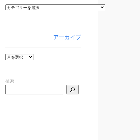
カ
テ
ゴ
リ
アーカイブ
ー
ア
ー
カ
検索
イ
ブ