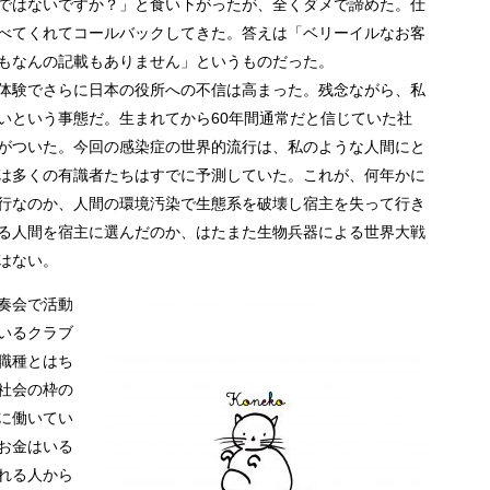
ではないですか？」と食い下がったが、全くダメで諦めた。仕
べてくれてコールバックしてきた。答えは「ベリーイルなお客
もなんの記載もありません」というものだった。
体験でさらに日本の役所への不信は高まった。残念ながら、私
いという事態だ。生まれてから60年間通常だと信じていた社
がついた。今回の感染症の世界的流行は、私のような人間にと
は多くの有識者たちはすでに予測していた。これが、何年かに
行なのか、人間の環境汚染で生態系を破壊し宿主を失って行き
る人間を宿主に選んだのか、はたまた生物兵器による世界大戦
はない。
奏会で活動
いるクラブ
職種とはち
社会の枠の
に働いてい
お金はいる
れる人から