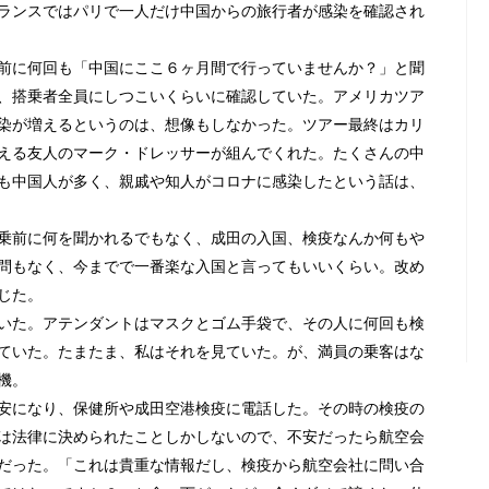
ランスではパリで一人だけ中国からの旅行者が感染を確認され
前に何回も「中国にここ６ヶ月間で行っていませんか？」と聞
、搭乗者全員にしつこいくらいに確認していた。アメリカツア
染が増えるというのは、想像もしなかった。ツアー最終はカリ
える友人のマーク・ドレッサーが組んでくれた。たくさんの中
も中国人が多く、親戚や知人がコロナに感染したという話は、
乗前に何を聞かれるでもなく、成田の入国、検疫なんか何もや
問もなく、今までで一番楽な入国と言ってもいいくらい。改め
じた。
いた。アテンダントはマスクとゴム手袋で、その人に何回も検
ていた。たまたま、私はそれを見ていた。が、満員の乗客はな
機。
安になり、保健所や成田空港検疫に電話した。その時の検疫の
は法律に決められたことしかしないので、不安だったら航空会
だった。「これは貴重な情報だし、検疫から航空会社に問い合