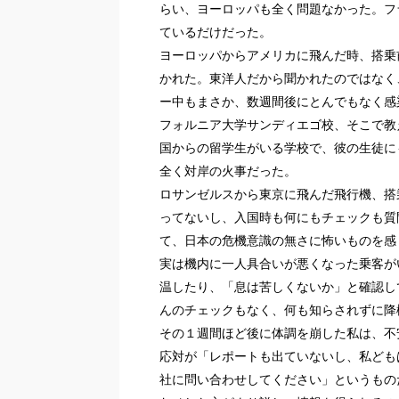
らい、ヨーロッパも全く問題なかった。フ
ているだけだった。
ヨーロッパからアメリカに飛んだ時、搭乗
かれた。東洋人だから聞かれたのではなく
ー中もまさか、数週間後にとんでもなく感
フォルニア大学サンディエゴ校、そこで教
国からの留学生がいる学校で、彼の生徒に
全く対岸の火事だった。
ロサンゼルスから東京に飛んだ飛行機、搭
ってないし、入国時も何にもチェックも質
て、日本の危機意識の無さに怖いものを感
実は機内に一人具合いが悪くなった乗客が
温したり、「息は苦しくないか」と確認し
んのチェックもなく、何も知らされずに降
その１週間ほど後に体調を崩した私は、不
応対が「レポートも出ていないし、私ども
社に問い合わせしてください」というもの