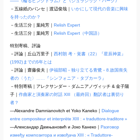
――《輪るピングドラム》と《ジュラシック・パーク》
－五線紙のパンセ｜渡辺俊哉｜
いかにして現代の音楽に興味
を持ったのか？
－生活三分｜葉純芳｜
Relish Expert
－生活三分｜葉純芳｜
Relish Expert（中国語）
特別寄稿、評論
－評論｜丘山万里子｜
西村朗 考・覚書（22）『星辰神楽』
(1992)までの5年とは
－評論｜齋藤俊夫｜
伊福部昭－独り立てる青鷺－8.故国喪失
者の〈うた〉……『シンフォニア・タプカーラ』
－特別寄稿｜アレクサンダー・ダムニアノヴィッチ & 金子陽
子｜
作曲家と演奏家の対話 XIII （最終回）翻訳者は裏切り
者？
―Alexandre Damnianovitch et Yoko Kaneko｜
Dialogue
entre compositeur et interprète XIII : « traduttore-traditore »
―Александар Дамњановић и Јоко Канеко｜
Разговор
између композитора и извођача XIII : « Traduttore-