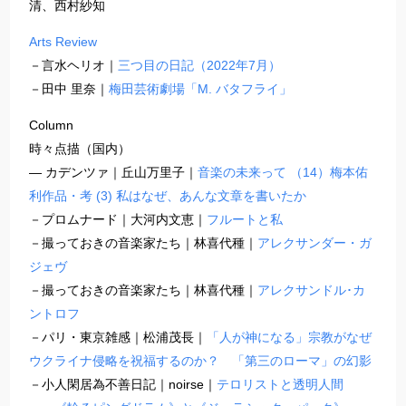
清、西村紗知
Arts Review
－言水ヘリオ｜
三つ目の日記（2022年7月）
－田中 里奈｜
梅田芸術劇場「M. バタフライ」
Column
時々点描（国内）
― カデンツァ｜丘山万里子｜
音楽の未来って （14）梅本佑
利作品・考 (3) 私はなぜ、あんな文章を書いたか
－プロムナード｜大河内文恵｜
フルートと私
－撮っておきの音楽家たち｜林喜代種｜
アレクサンダー・ガ
ジェヴ
－撮っておきの音楽家たち｜林喜代種｜
アレクサンドル･カ
ントロフ
－パリ・東京雑感｜松浦茂長｜
「人が神になる」宗教がなぜ
ウクライナ侵略を祝福するのか？ 「第三のローマ」の幻影
－小人閑居為不善日記｜noirse｜
テロリストと透明人間