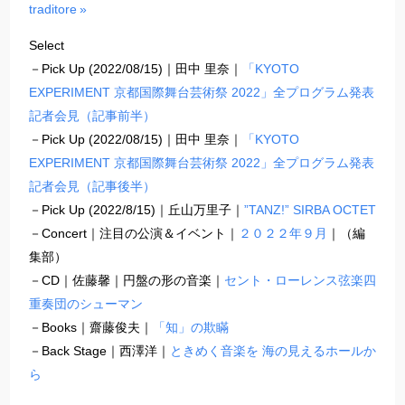
traditore »
Select
－Pick Up (2022/08/15)｜田中 里奈｜
「KYOTO
EXPERIMENT 京都国際舞台芸術祭 2022」全プログラム発表
記者会見（記事前半）
－Pick Up (2022/08/15)｜田中 里奈｜
「KYOTO
EXPERIMENT 京都国際舞台芸術祭 2022」全プログラム発表
記者会見（記事後半）
－Pick Up (2022/8/15)｜丘山万里子｜
”TANZ!” SIRBA OCTET
－Concert｜注目の公演＆イベント｜
２０２２年９月
｜（編
集部）
－CD｜佐藤馨｜円盤の形の音楽｜
セント・ローレンス弦楽四
重奏団のシューマン
－Books｜齋藤俊夫｜
「知」の欺瞞
－Back Stage｜西澤洋｜
ときめく音楽を 海の見えるホールか
ら