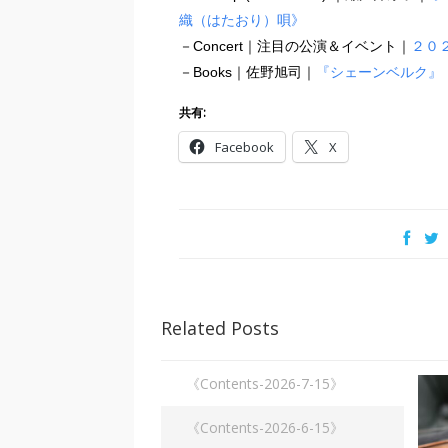
織（はたおり）唄》
－Concert｜注目の公演＆イベント｜
２０
－Books｜佐野旭司｜
『シェーンベルク』
共有:
Facebook
X
Related Posts
《Contents-2026-7-15》
《Contents-2026-6-15》