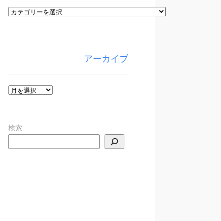
カ
テ
ゴ
リ
アーカイブ
ー
ア
ー
カ
検索
イ
ブ