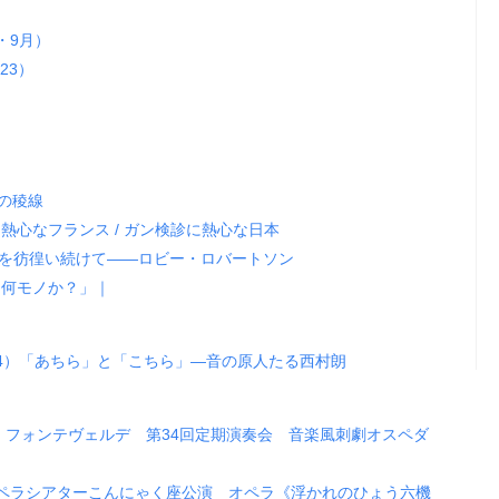
・9月）
23）
の稜線
熱心なフランス / ガン検診に熱心な日本
を彷徨い続けて――ロビー・ロバートソン
は何モノか？」｜
34）「あちら」と「こちら」―音の原人たる西村朗
・フォンテヴェルデ 第34回定期演奏会 音楽風刺劇オスペダ
ペラシアターこんにゃく座公演 オペラ《浮かれのひょう六機