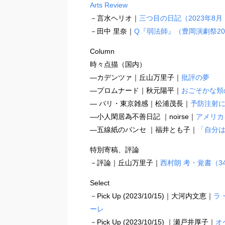
Arts Review
－言水ヘリオ｜
三つ目の日記（2023年8月
－田中 里奈｜
Q『弱法師』（豊岡演劇祭20
Column
時々点描（国内）
―カデンツァ｜丘山万里子｜
批評の夢
―プロムナード｜秋元陽平｜
おごそかな頬
― パリ・東京雑感｜松浦茂長｜
予防注射に
―小人閑居為不善日記 ｜noirse｜
アメリカ
―五線紙のパンセ ｜福井とも子｜
「自分
特別寄稿、評論
－評論｜丘山万里子｜
西村朗 考・覚書（
Select
－Pick Up (2023/10/15)｜大河内文恵｜
ラ
ーレ
－Pick Up (2023/10/15) ｜瀬戸井厚子｜
オ