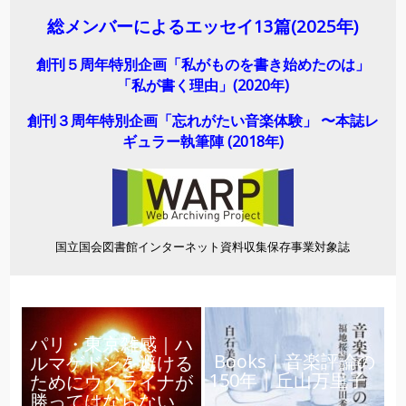
総メンバーによるエッセイ13
篇(2025年)
創刊５周年特別企画「私がものを書き始めたのは」
「私が書く理由」(2020年)
創刊３周年特別企画「忘れがたい音楽体験」 〜本誌レ
ギュラー執筆陣 (2018年)
国立国会図書館インターネット資料収集保存事業対象誌
パリ・東京雑感｜ハ
Books｜音楽評論の
ルマゲドンを避ける
150年｜丘山万里子
ためにウクライナが
勝ってはならない