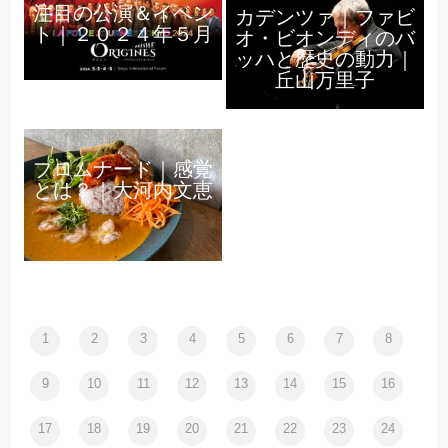
注目の公演＆イベン
カデンツァ｜ファビ
ト｜２０２４年５月
オ・ビオンディのバ
ッハと歴史の動力｜
丘山万里子
プロムナード｜感覚
とは？｜大河内文恵
1
2
3
4
5
6
7
8
9
10
11
12
13
14
15
16
17
18
19
20
21
22
23
24