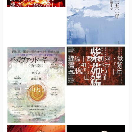
成功した核の脅し｜
松浦茂長
評論｜西村朗 考・覚
評論｜西村朗 考・覚
書（41）オペラ『紫
書（40）幻想神秘劇
苑物語』（上）｜丘
『バガヴァッド・ギ
山万里子
ーター〈神の歌〉』
｜丘山万里子