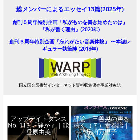
総メンバーによるエッセイ13
篇(2025年)
創刊５周年特別企画「私がものを書き始めたのは」
「私が書く理由」(2020年)
創刊３周年特別企画「忘れがたい音楽体験」 〜本誌レ
ギュラー執筆陣 (2018年)
国立国会図書館インターネット資料収集保存事業対象誌
アップデイトダンス
評論｜三善晃の声を
No. 113 「静か」｜能
聴く（７）青春譜｜
登原由美
丘山万里子