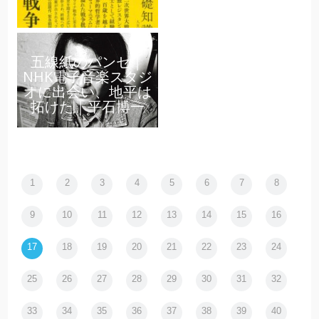
五線紙のパンセ｜
NHK電子音楽スタジ
オに出会い、地平は
拓けた｜平石博一
1
2
3
4
5
6
7
8
9
10
11
12
13
14
15
16
17
18
19
20
21
22
23
24
25
26
27
28
29
30
31
32
33
34
35
36
37
38
39
40