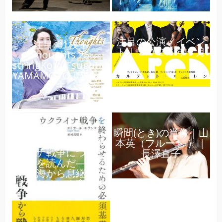
注目の公演・イベン
注目の1枚｜
ト｜２０２５年９月
Thoughts 25-
stringKoto Tsuguimi
YAMAMOTO｜齋藤俊
夫
瞬間(とき)の肖像｜山
プロムナード｜ウク
本英（フルート ）｜
ライナ戦争について
長澤直子
の本を読んだ――狂
気の海から息継ぎを
するために｜齋藤俊
夫