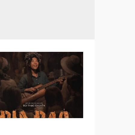
ナム便り｜～南部解放50周年と