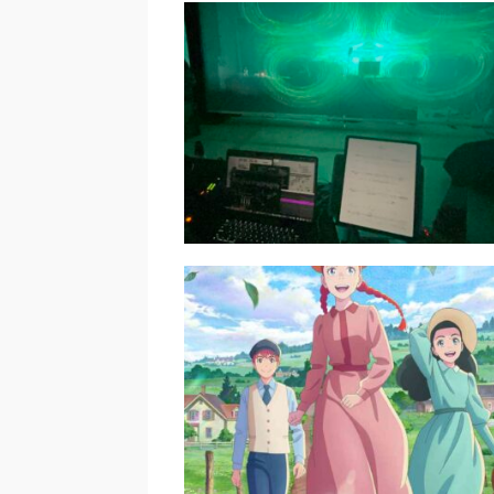
プロムナード｜ショスタコー
雑感｜佐野旭司
五線紙のパンセ｜音色と空間
性｜佐原洸