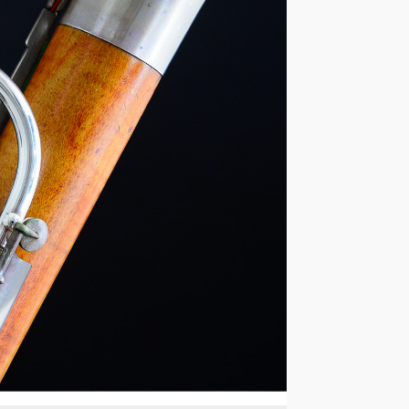
ル・デザー
軌道を翔る批評誌
Photo by Naoko Nagasawa