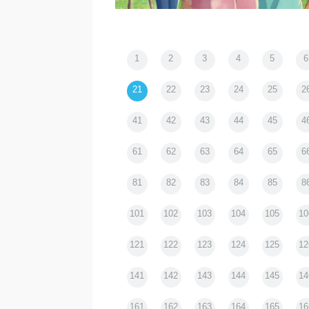
小人閑居為不善日記｜魔法が
1
2
3
4
5
6
くなっても――《アン・シャ
ー》と《赤毛のアン》｜noir
21
22
23
24
25
2
41
42
43
44
45
4
61
62
63
64
65
6
81
82
83
84
85
8
101
102
103
104
105
10
121
122
123
124
125
12
141
142
143
144
145
14
161
162
163
164
165
16