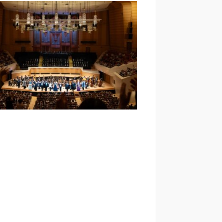
「トンネル：暗闇の中の太陽」
｜加納遥香
k Up (2025/5/15)｜広上淳一＆日
ィル「オペラの旅」Vol.1 ヴェ
ィ《仮面舞踏会》 ｜長澤直子