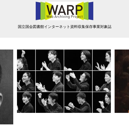
国立国会図書館インターネット資料収集保存事業対象誌
瞬間(とき)の肖像｜ Tokyo Cantat
ベト