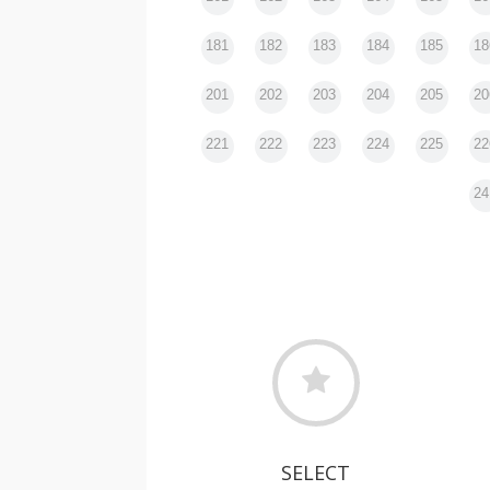
181
182
183
184
185
18
201
202
203
204
205
20
221
222
223
224
225
22
24
SELECT