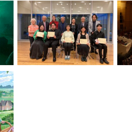
2025 第9回 若い指揮者のための合唱
映画
指揮コンクール【本選】｜長澤直子
ヴィチ
Pic
、身体
Pick Up (2025/5/15)｜国際古楽コン
本フ
クール山梨2025｜大河内文恵
ルデ