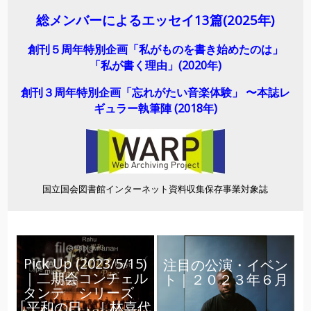
総メンバーによるエッセイ13
篇(2025年)
創刊５周年特別企画「私がものを書き始めたのは」
「私が書く理由」(2020年)
創刊３周年特別企画「忘れがたい音楽体験」 〜本誌レ
ギュラー執筆陣 (2018年)
国立国会図書館インターネット資料収集保存事業対象誌
Pick Up (2023/5/15)
注目の公演・イベン
｜二期会コンチェル
ト｜２０２３年６月
タンテ シリーズ
｢平和の日」｜林喜代