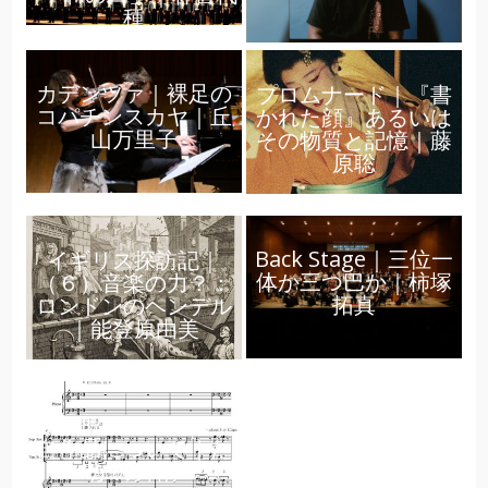
種
カデンツァ｜裸足の
プロムナード｜『書
コパチンスカヤ｜丘
かれた顔』あるいは
山万里子
その物質と記憶｜藤
原聡
Back Stage｜三位一
イギリス探訪記｜
体か三つ巴か｜柿塚
（６）音楽の力？：
拓真
ロンドンのヘンデル
｜能登原由美
五線紙のパンセ｜2）
自作品について｜た
かの舞俐