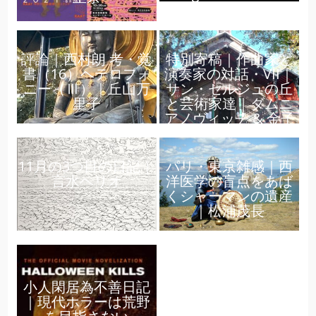
ークインプログレス
公演｜齋藤俊夫
評論｜西村朗 考・覚
特別寄稿｜作曲家と
書（16）ヘテロフォ
演奏家の対話・VII｜
ニー（Ⅲ）｜丘山万
サン・セルジュの丘
里子
と芸術家達｜ダムニ
アノヴィッチ & 金子
11月の3つ目の日記｜
パリ・東京雑感｜西
言水ヘリオ
洋医学の盲点をあば
くシャーマンの遺産
｜松浦茂長
小人閑居為不善日記
｜現代ホラーは荒野