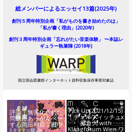
総メンバーによるエッセイ13
篇(2025年)
創刊５周年特別企画「私がものを書き始めたのは」
「私が書く理由」(2020年)
創刊３周年特別企画「忘れがたい音楽体験」 〜本誌レ
ギュラー執筆陣 (2018年)
国立国会図書館インターネット資料収集保存事業対象誌
Pick Up(2021/12/15)
評論｜無害化された
｜チェルフィッチュx
問題にあっかんべー
藤倉大 with
する岡田利規｜田中
Klangforum Wien ワ
里奈