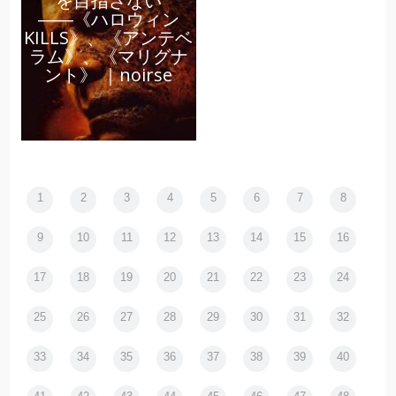
を目指さない
――《ハロウィン
KILLS》、《アンテベ
ラム》、《マリグナ
ント》 ｜noirse
1
2
3
4
5
6
7
8
9
10
11
12
13
14
15
16
17
18
19
20
21
22
23
24
25
26
27
28
29
30
31
32
33
34
35
36
37
38
39
40