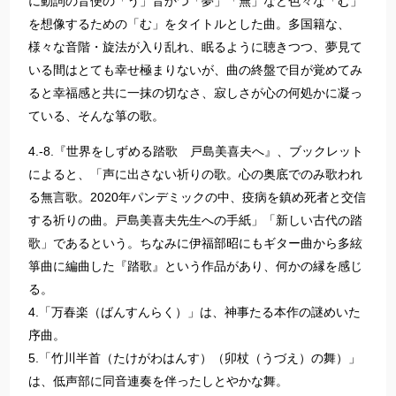
に動詞の音便の「う」音かつ「夢」「無」など色々な「む」
を想像するための「む」をタイトルとした曲。多国籍な、
様々な音階・旋法が入り乱れ、眠るように聴きつつ、夢見て
いる間はとても幸せ極まりないが、曲の終盤で目が覚めてみ
ると幸福感と共に一抹の切なさ、寂しさが心の何処かに凝っ
ている、そんな箏の歌。
4.-8.『世界をしずめる踏歌 戸島美喜夫へ』、ブックレット
によると、「声に出さない祈りの歌。心の奥底でのみ歌われ
る無言歌。2020年パンデミックの中、疫病を鎮め死者と交信
する祈りの曲。戸島美喜夫先生への手紙」「新しい古代の踏
歌」であるという。ちなみに伊福部昭にもギター曲から多絃
箏曲に編曲した『踏歌』という作品があり、何かの縁を感じ
る。
4.「万春楽（ばんすんらく）」は、神事たる本作の謎めいた
序曲。
5.「竹川半首（たけがわはんす）（卯杖（うづえ）の舞）」
は、低声部に同音連奏を伴ったしとやかな舞。