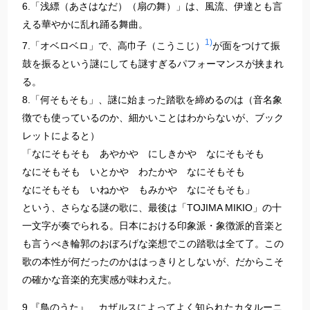
6.「浅縹（あさはなだ）（扇の舞）」は、風流、伊達とも言
える華やかに乱れ踊る舞曲。
1)
7.「オベロベロ」で、高巾子（こうこじ）
が面をつけて振
鼓を振るという謎にしても謎すぎるパフォーマンスが挟まれ
る。
8.「何そもそも」、謎に始まった踏歌を締めるのは（音名象
徴でも使っているのか、細かいことはわからないが、ブック
レットによると）
「なにそもそも あやかや にしきかや なにそもそも
なにそもそも いとかや わたかや なにそもそも
なにそもそも いねかや もみかや なにそもそも」
という、さらなる謎の歌に、最後は「TOJIMA MIKIO」の十
一文字が奏でられる。日本における印象派・象徴派的音楽と
も言うべき輪郭のおぼろげな楽想でこの踏歌は全て了。この
歌の本性が何だったのかははっきりとしないが、だからこそ
の確かな音楽的充実感が味わえた。
9.『鳥のうた』、カザルスによってよく知られたカタルーニ