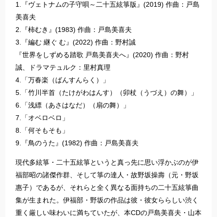
1.『ヴェトナムの子守唄～二十五絃箏版』(2019) 作曲：戸島
美喜夫
2.『柿むき』(1983) 作曲：戸島美喜夫
3.『編む 継ぐ む』(2022) 作曲：野村誠
『世界をしずめる踏歌 戸島美喜夫へ』(2020) 作曲：野村
誠、ドラマテュルク：里村真理
4.「万春楽（ばんすんらく）」
5.「竹川半首（たけがわはんす）（卯杖（うづえ）の舞）」
6.「浅縹（あさはなだ）（扇の舞）」
7.「オベロベロ」
8.「何そもそも」
9.『鳥のうた』(1982) 作曲：戸島美喜夫
現代多絃箏・二十五絃箏というと真っ先に思い浮かぶのが伊
福部昭の諸傑作群、そして箏の達人・故野坂操壽（元・野坂
惠子）であるが、それらと全く異なる面持ちの二十五絃箏曲
集が生まれた。伊福部・野坂の作品は彼・彼女ららしい渋く
重く厳しい味わいに満ちていたが、本CDの戸島美喜夫・山本