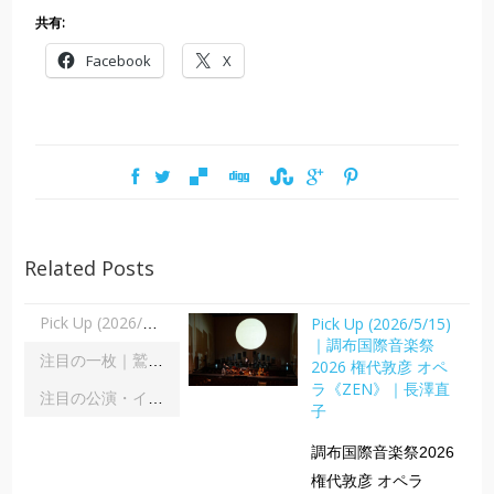
共有:
Facebook
X
Related Posts
Pick Up (2026/5/15)
Pick Up (2026/5/15)｜調布国際音楽祭2026 権代敦彦 オペラ《ZEN》｜長澤直子
｜調布国際音楽祭
注目の一枚｜鷲宮美幸「舞踊の彼方へ」｜齋藤俊夫
2026 権代敦彦 オペ
ラ《ZEN》｜長澤直
注目の公演・イベント｜２０２６年８月
子
調布国際音楽祭2026
権代敦彦 オペラ