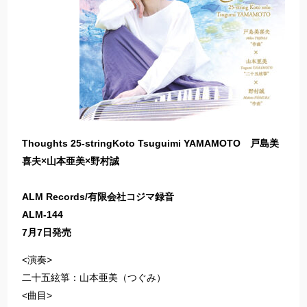
Thoughts 25-stringKoto Tsuguimi YAMAMOTO 戸島美
喜夫×山本亜美×野村誠
ALM Records/有限会社コジマ録音
ALM-144
7月7日発売
<演奏>
二十五絃箏：山本亜美（つぐみ）
<曲目>