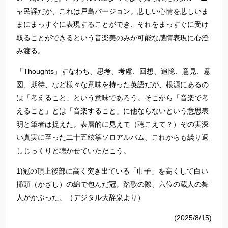
ャ民謡だが、これは戸島バージョン。悲しい心情を悲しいま
まにまっすぐに表現することができ、それをまっすぐに受け
取ることができるという音楽美のみが可能な感情表現に心澄
み渡る。
「Thoughts」すなわち、思考、考慮、回想、追憶、意見、意
図、期待、など様々な意味を持った英語だが、根源にあるの
は「考えること」という意味であろう。そこから「音楽で考
えること」とは「音楽すること」に他ならないという意思表
明と筆者は捉えた。表層的に見えて（聴こえて？）その実深
い真実に至った二十五絃箏ソロアルバム、これからも繰り返
しじっくりと聴かせていただこう。
1)冠の頂上後部に高く突き出ている「巾子」を高くして白い
挿頭（かざし）の綿で包んだ冠。踏歌の際、六位の蔵人の舞
人がかぶった。（デジタル大辞泉より）
(2025/8/15)