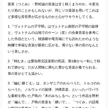
亜美（つぐみ）・野村誠の音楽は甘く軽くまろやか。今更当
たり前のことかもしれないが、同じソロ楽器を用いてこれほ
ど多様な音世界が広がるものかと心がウキウキしてくる。
1.『ヴェトナムの子守唄』はヴェトナム南部の子守唄の旋律
と、ヴェトナムの山地でのケーン（笙）の合奏音楽を参考に
した作品だという。桃源郷や竜宮城にでも訪れたかのような
絢爛で幸福な音楽が眼前に広がる。濁りない箏の音のなんと
いう美しさか。
2.『柿むき』は愛知県北設楽郡の民謡。第1曲から一転して枯
れて静かな、だが人間味に満ちた豊かな音楽が奏でられる。
箏の音がとても温かい。
3.『編む 継ぐ む』は、タンザニアのわらべうた、トルコのわ
らべうた、ノルウェイの旋律、沖縄音楽、といったバラバラ
な素材を用いた戸島の『木のみちしるべ』という作品を野村
が「編んで」、戸島の音楽を「継いで」、「つぐみ」の語尾