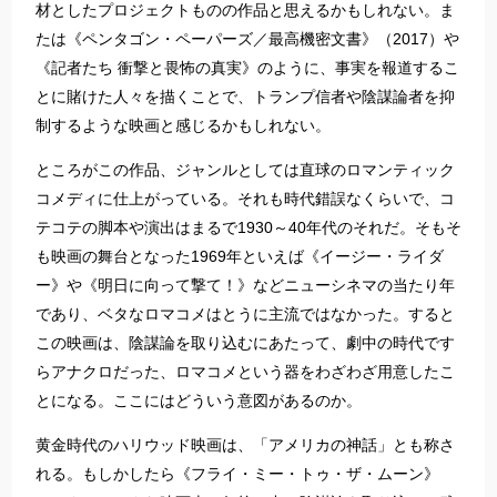
材としたプロジェクトものの作品と思えるかもしれない。ま
たは《ペンタゴン・ペーパーズ／最高機密文書》（2017）や
《記者たち 衝撃と畏怖の真実》のように、事実を報道するこ
とに賭けた人々を描くことで、トランプ信者や陰謀論者を抑
制するような映画と感じるかもしれない。
ところがこの作品、ジャンルとしては直球のロマンティック
コメディに仕上がっている。それも時代錯誤なくらいで、コ
テコテの脚本や演出はまるで1930～40年代のそれだ。そもそ
も映画の舞台となった1969年といえば《イージー・ライダ
ー》や《明日に向って撃て！》などニューシネマの当たり年
であり、ベタなロマコメはとうに主流ではなかった。すると
この映画は、陰謀論を取り込むにあたって、劇中の時代です
らアナクロだった、ロマコメという器をわざわざ用意したこ
とになる。ここにはどういう意図があるのか。
黄金時代のハリウッド映画は、「アメリカの神話」とも称さ
れる。もしかしたら《フライ・ミー・トゥ・ザ・ムーン》