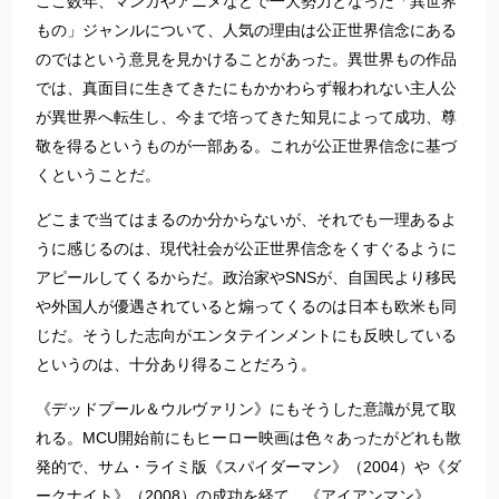
ここ数年、マンガやアニメなどで一大勢力となった「異世界
もの」ジャンルについて、人気の理由は公正世界信念にある
のではという意見を見かけることがあった。異世界もの作品
では、真面目に生きてきたにもかかわらず報われない主人公
が異世界へ転生し、今まで培ってきた知見によって成功、尊
敬を得るというものが一部ある。これが公正世界信念に基づ
くということだ。
どこまで当てはまるのか分からないが、それでも一理あるよ
うに感じるのは、現代社会が公正世界信念をくすぐるように
アピールしてくるからだ。政治家やSNSが、自国民より移民
や外国人が優遇されていると煽ってくるのは日本も欧米も同
じだ。そうした志向がエンタテインメントにも反映している
というのは、十分あり得ることだろう。
《デッドプール＆ウルヴァリン》にもそうした意識が見て取
れる。MCU開始前にもヒーロー映画は色々あったがどれも散
発的で、サム・ライミ版《スパイダーマン》（2004）や《ダ
ークナイト》（2008）の成功を経て、《アイアンマン》