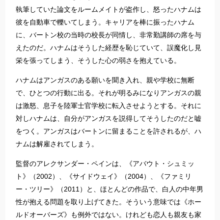
執筆していた論文をルームメイトが盗作し、怒ったハナムは
彼を自動車で轢いてしまう。キャリアを棒に振ったハナム
に、バートン校の当時の校長が同情し、非常勤講師の席を与
えたのだ。ハナムはそうした経歴を恥じていて、誤魔化し見
栄を張ってしまう、そうした心の弱さを抱えている。
ハナムはアンガスのある願いを聞き入れ、親や学校に無断
で、ひとつの行動に出る。それが明るみになりアンガスの親
は激怒、息子を陸軍士官学校に転入させようとする。それに
対しハナムは、自分がアンガスを説得してそうしたのだと嘘
をつく。アンガスはバートンに留まることを許されるが、ハ
ナムは解雇されてしまう。
監督のアレクサンダー・ペインは、《アバウト・シュミッ
ト》（2002）、《サイドウェイ》（2004）、《ファミリ
ー・ツリー》（2011）と、ほとんどの作品で、白人の中年男
性が抱える問題を取り上げてきた。そういう意味では《ホー
ルドオーバーズ》も例外ではない。けれども恋人も親友も家