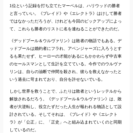
1位という記録を打ち立てたマーベルは、ハリウッドの勝者
と言っていい。《ブレイド》や《エレクトラ》はけして勝者
ではなかっただろうが、けれども今回のピックアップによっ
て、これらも勝者のリストに名を連ねることができたのだ。
《デッドプール＆ウルヴァリン》は敗者の物語でもある。デ
ッドプールは婚約者にフラれ、アベンジャーズに入ろうとす
るも果たせず、ヒーローの才能があるにもかかわらず中古車
のセールスマンとして生計を立てている。今作でのウルヴァ
リンは、自らの油断で仲間を殺され、彼らを救えなかったと
いう過去に苛まれており、自分を許せないでいる。
しかし世界を救うことで、ふたりは敗者というレッテルから
解放されるだろう。《デッドプール＆ウルヴァリン》は、敗
者が大逆転し、役立たずだった人生が報われる物語として設
計されている。そしてそれは、《ブレイド》や《エレクト
ラ》が「公正」に、「正史」へと組み込まれていくのと同期
しているのだ。