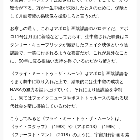
密命が下る。万が一生中継が失敗したときのために、保険と
して月面着陸の偽映像を撮影しろと言うのだ。
お察しの通り、これはアポロ計画陰謀論のパロディだ。アポ
ロ11号は月面に着陸などしておらず、生中継された映像はス
タンリー・キューブリックが撮影したフェイク映像という陰
謀論で、一笑に付されるような妄言だが、これが意外なこと
に、50年に渡る根強い支持を得ているのだから驚きだ。
《フライ・ミー・トゥ・ザ・ムーン》はアポロ計画陰謀論を
うまく劇中に取り入れた上で、結果的には生中継の成功と
NASAの努力を謳い上げていく。それにより陰謀論を牽制
し、果てはフェイクニュースやポストトゥルースの溢れる現
代社会を暗に揶揄しているわけだ。
こうしてみると《フライ・ミー・トゥ・ザ・ムーン》は、
《ライトスタッフ》（1983）や《アポロ13》（1995）、
《ファースト・マン》（2018）のように、宇宙飛行計画を素