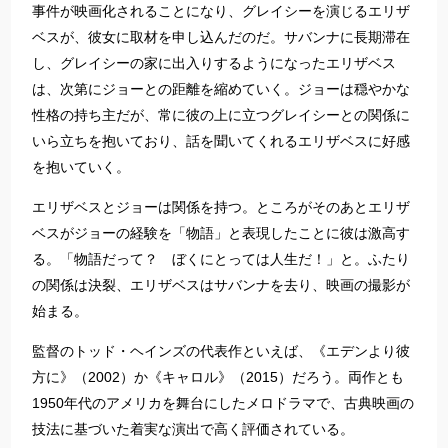
事件が映画化されることになり、グレイシーを演じるエリザ
ベスが、彼女に取材を申し込んだのだ。サバンナに長期滞在
し、グレイシーの家に出入りするようになったエリザベス
は、次第にジョーとの距離を縮めていく。ジョーは穏やかな
性格の持ち主だが、常に彼の上に立つグレイシーとの関係に
いら立ちを抱いており、話を聞いてくれるエリザベスに好感
を抱いていく。
エリザベスとジョーは関係を持つ。ところがそのあとエリザ
ベスがジョーの経験を「物語」と表現したことに彼は激高す
る。「物語だって？ ぼくにとっては人生だ！」と。ふたり
の関係は決裂、エリザベスはサバンナを去り、映画の撮影が
始まる。
監督のトッド・ヘインズの代表作といえば、《エデンより彼
方に》（2002）か《キャロル》（2015）だろう。両作とも
1950年代のアメリカを舞台にしたメロドラマで、古典映画の
技法に基づいた着実な演出で高く評価されている。