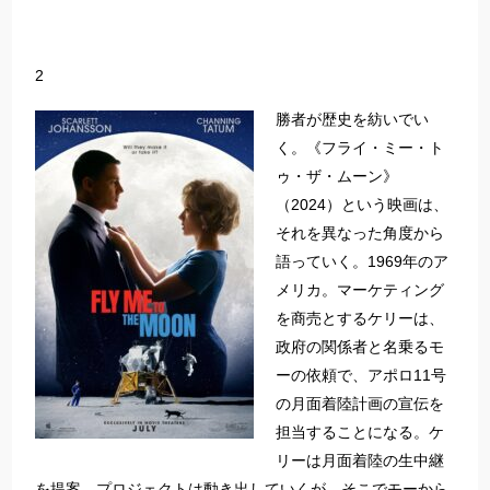
2
勝者が歴史を紡いでい
く。《フライ・ミー・ト
ゥ・ザ・ムーン》
（2024）という映画は、
それを異なった角度から
語っていく。1969年のア
メリカ。マーケティング
を商売とするケリーは、
政府の関係者と名乗るモ
ーの依頼で、アポロ11号
の月面着陸計画の宣伝を
担当することになる。ケ
リーは月面着陸の生中継
を提案、プロジェクトは動き出していくが、そこでモーから