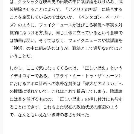
は、クラシックな映画史の伝統の中に陰謀論を取り込み、武
装解除させることによって、「アメリカの神話」に統合する
ことを企図しているのではないか。《ペンタゴン・ペーパー
ズ》のように、フェイクニュースがはびこる状況へ事実を対
抗的にぶつける方法は、同じ土俵に立っているという意味で
は効果は弱い。そうではなく、フェイクニュースや陰謀論を
「神話」の中に組み込むほうが、戦法として適切なのではと
いうことだ。
しかし、ここで気になってくるのは、「正しい歴史」という
イデオロギーである。《フライ・ミー・トゥ・ザ・ムーン》
におけるアポロ計画への素朴な賛美は「偉大なアメリカ」へ
の憧憬に溢れていて、これはこれで辟易してしまう。陰謀論
には首を傾げるものの、「正しい歴史」の押し付けにも与す
ることはできず、これもまた現在の政治状況の縮図のよう
で、なんともいえない後味の悪さが残った。