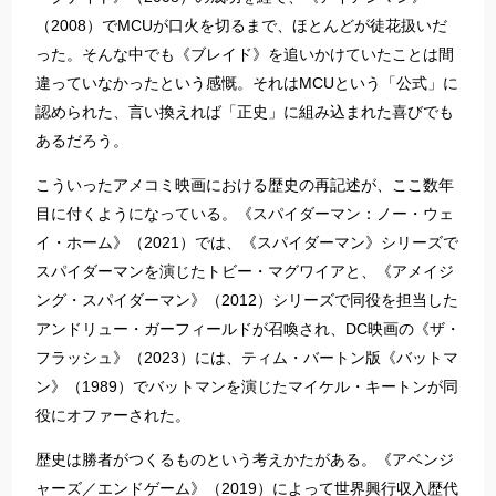
（2008）でMCUが口火を切るまで、ほとんどが徒花扱いだ
った。そんな中でも《ブレイド》を追いかけていたことは間
違っていなかったという感慨。それはMCUという「公式」に
認められた、言い換えれば「正史」に組み込まれた喜びでも
あるだろう。
こういったアメコミ映画における歴史の再記述が、ここ数年
目に付くようになっている。《スパイダーマン：ノー・ウェ
イ・ホーム》（2021）では、《スパイダーマン》シリーズで
スパイダーマンを演じたトビー・マグワイアと、《アメイジ
ング・スパイダーマン》（2012）シリーズで同役を担当した
アンドリュー・ガーフィールドが召喚され、DC映画の《ザ・
フラッシュ》（2023）には、ティム・バートン版《バットマ
ン》（1989）でバットマンを演じたマイケル・キートンが同
役にオファーされた。
歴史は勝者がつくるものという考えかたがある。《アベンジ
ャーズ／エンドゲーム》（2019）によって世界興行収入歴代