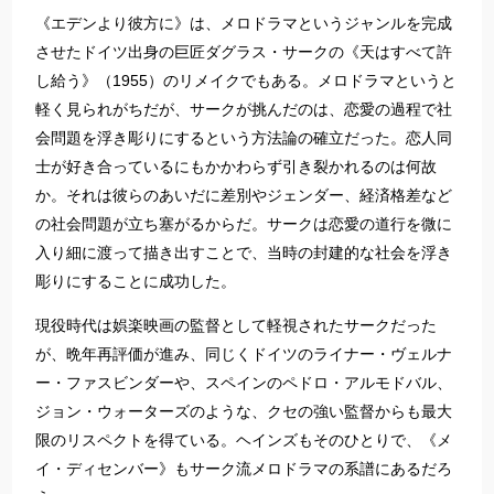
《エデンより彼方に》は、メロドラマというジャンルを完成
させたドイツ出身の巨匠ダグラス・サークの《天はすべて許
し給う》（1955）のリメイクでもある。メロドラマというと
軽く見られがちだが、サークが挑んだのは、恋愛の過程で社
会問題を浮き彫りにするという方法論の確立だった。恋人同
士が好き合っているにもかかわらず引き裂かれるのは何故
か。それは彼らのあいだに差別やジェンダー、経済格差など
の社会問題が立ち塞がるからだ。サークは恋愛の道行を微に
入り細に渡って描き出すことで、当時の封建的な社会を浮き
彫りにすることに成功した。
現役時代は娯楽映画の監督として軽視されたサークだった
が、晩年再評価が進み、同じくドイツのライナー・ヴェルナ
ー・ファスビンダーや、スペインのペドロ・アルモドバル、
ジョン・ウォーターズのような、クセの強い監督からも最大
限のリスペクトを得ている。ヘインズもそのひとりで、《メ
イ・ディセンバー》もサーク流メロドラマの系譜にあるだろ