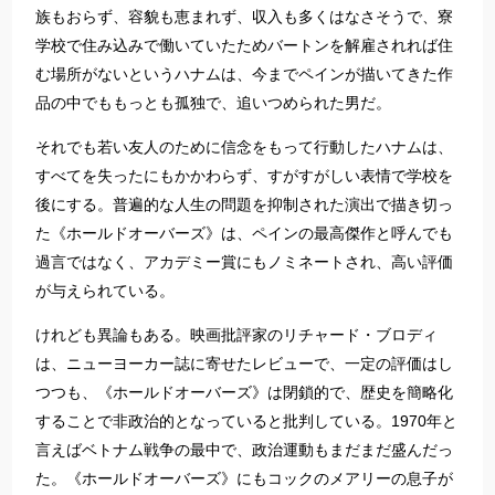
族もおらず、容貌も恵まれず、収入も多くはなさそうで、寮
学校で住み込みで働いていたためバートンを解雇されれば住
む場所がないというハナムは、今までペインが描いてきた作
品の中でももっとも孤独で、追いつめられた男だ。
それでも若い友人のために信念をもって行動したハナムは、
すべてを失ったにもかかわらず、すがすがしい表情で学校を
後にする。普遍的な人生の問題を抑制された演出で描き切っ
た《ホールドオーバーズ》は、ペインの最高傑作と呼んでも
過言ではなく、アカデミー賞にもノミネートされ、高い評価
が与えられている。
けれども異論もある。映画批評家のリチャード・ブロディ
は、ニューヨーカー誌に寄せたレビューで、一定の評価はし
つつも、《ホールドオーバーズ》は閉鎖的で、歴史を簡略化
することで非政治的となっていると批判している。1970年と
言えばベトナム戦争の最中で、政治運動もまだまだ盛んだっ
た。《ホールドオーバーズ》にもコックのメアリーの息子が