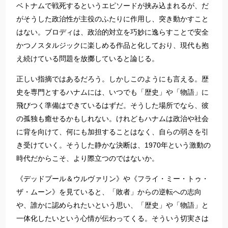
ベトナムで戦死するというエピソードが挟み込まれるが、だ
がそうした政治性が主役のふたりに作用し、突き動かすこと
はない。ブロディは、政治的対立を巧妙に逸らすことで安全
かつノスタルジックに楽しめる作品と化しており、現代も抱
え続けている問題を放擲していると論じる。
正しい指摘ではあるだろう。しかしこのようにも言える。歴
史を専門とするハナムには、いつでも「歴史」や「物語」に
飛びつく準備はできているはずだ。そうした場所でなら、彼
の孤独も癒せるかもしれない。けれどもハナムは政治や社会
に背を向けて、何にも加担することはなく、自らの弱さを引
き受けていく。そうした静かな決断は、1970年という激動の
時代だからこそ、より際立つのではないか。
《デッドプール＆ウルヴァリン》や《フライ・ミー・トゥ・
ザ・ムーン》を見ていると、「敗者」からの逆転への志向
や、誰かに認められたいという思い、「歴史」や「物語」と
一体化したいという心情が伝わってくる。そういう切実さは