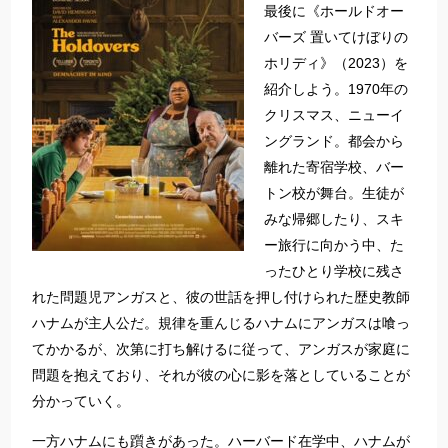
最後に《ホールドオー
バーズ 置いてけぼりの
ホリディ》（2023）を
紹介しよう。1970年の
クリスマス、ニューイ
ングランド。都会から
離れた寄宿学校、バー
トン校が舞台。生徒が
みな帰郷したり、スキ
ー旅行に向かう中、た
ったひとり学校に残さ
れた問題児アンガスと、彼の世話を押し付けられた歴史教師
ハナムが主人公だ。規律を重んじるハナムにアンガスは喰っ
てかかるが、次第に打ち解けるに従って、アンガスが家庭に
問題を抱えており、それが彼の心に影を落としていることが
分かっていく。
一方ハナムにも躓きがあった。ハーバード在学中、ハナムが