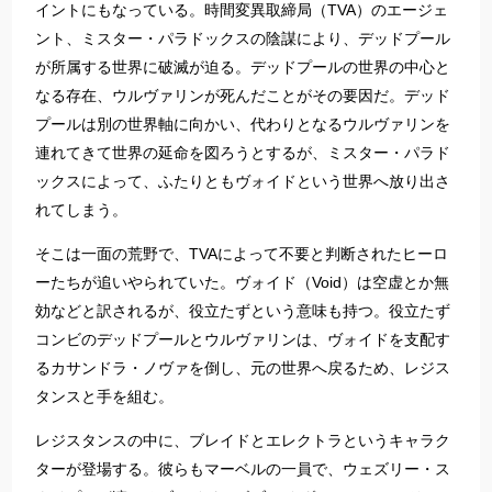
イントにもなっている。時間変異取締局（TVA）のエージェ
ント、ミスター・パラドックスの陰謀により、デッドプール
が所属する世界に破滅が迫る。デッドプールの世界の中心と
なる存在、ウルヴァリンが死んだことがその要因だ。デッド
プールは別の世界軸に向かい、代わりとなるウルヴァリンを
連れてきて世界の延命を図ろうとするが、ミスター・パラド
ックスによって、ふたりともヴォイドという世界へ放り出さ
れてしまう。
そこは一面の荒野で、TVAによって不要と判断されたヒーロ
ーたちが追いやられていた。ヴォイド（Void）は空虚とか無
効などと訳されるが、役立たずという意味も持つ。役立たず
コンビのデッドプールとウルヴァリンは、ヴォイドを支配す
るカサンドラ・ノヴァを倒し、元の世界へ戻るため、レジス
タンスと手を組む。
レジスタンスの中に、ブレイドとエレクトラというキャラク
ターが登場する。彼らもマーベルの一員で、ウェズリー・ス