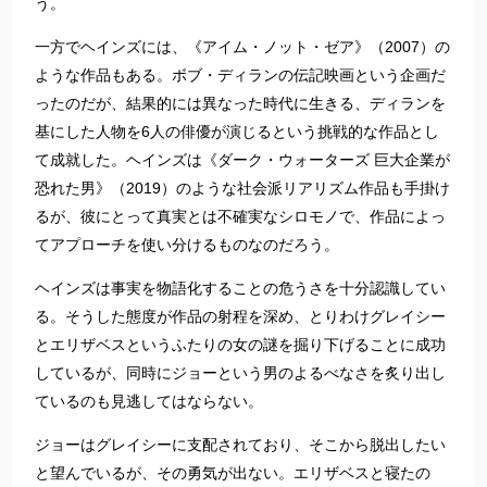
う。
一方でヘインズには、《アイム・ノット・ゼア》（2007）の
ような作品もある。ボブ・ディランの伝記映画という企画だ
ったのだが、結果的には異なった時代に生きる、ディランを
基にした人物を6人の俳優が演じるという挑戦的な作品とし
て成就した。ヘインズは《ダーク・ウォーターズ 巨大企業が
恐れた男》（2019）のような社会派リアリズム作品も手掛け
るが、彼にとって真実とは不確実なシロモノで、作品によっ
てアプローチを使い分けるものなのだろう。
ヘインズは事実を物語化することの危うさを十分認識してい
る。そうした態度が作品の射程を深め、とりわけグレイシー
とエリザベスというふたりの女の謎を掘り下げることに成功
しているが、同時にジョーという男のよるべなさを炙り出し
ているのも見逃してはならない。
ジョーはグレイシーに支配されており、そこから脱出したい
と望んでいるが、その勇気が出ない。エリザベスと寝たの