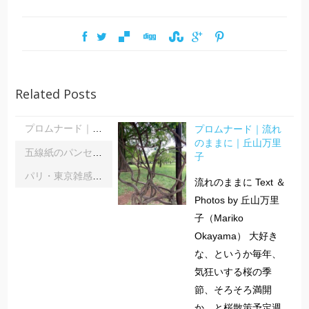
Related Posts
プロムナード｜流れ
プロムナード｜流れのままに｜丘山万里子
のままに｜丘山万里
五線紙のパンセ｜《レインボーサーペント》《夜の霧》｜浦部雪
子
パリ・東京雑感｜忘れられた「音楽の力」に脳科学の助け船 ｜松浦茂長
流れのままに Text ＆
Photos by 丘山万里
子（Mariko
Okayama） 大好き
な、というか毎年、
気狂いする桜の季
節、そろそろ満開
か、と桜散策予定週