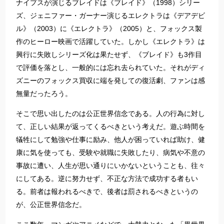
ナイプスが演じるブレイドは《ブレイド》（1998）シリー
ズ、ジェニファー・ガーナー演じるエレクトラは《デアデビ
ル》（2003）に《エレクトラ》（2005）と、フォックス製
作のヒーロー映画で活躍していた。しかし《エレクトラ》は
興行に失敗しシリーズ化は果たせず、《ブレイド》も3作目
で評価を落とし、一般的には忘れ去られていた。それがディ
ズニーのフォックス買収に端を発しての復活劇、ファンは感
無量だったろう。
そこで思い出したのは公正世界信念である。人の行為に対し
て、正しい結果が返ってくるべきという考えだ。遊ぶ時間を
犠牲にして勉強や仕事に励み、他人が困っていれば助け、健
康に気を使っても、受験や就職に失敗したり、病気や不意の
事故に遭い、人生が思い通りにいかないということも、往々
にしてある。逆に努力せず、不正な方法で成功する者もい
る。前者は報われるべきで、後者は罰されるべきというの
が、公正世界信念だ。