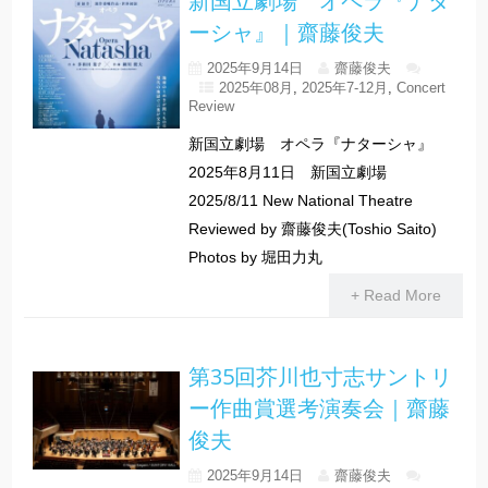
新国立劇場 オペラ『ナタ
ーシャ』｜齋藤俊夫
2025年9月14日
齋藤俊夫
2025年08月
,
2025年7-12月
,
Concert
Review
新国立劇場 オペラ『ナターシャ』
2025年8月11日 新国立劇場
2025/8/11 New National Theatre
Reviewed by 齋藤俊夫(Toshio Saito)
Photos by 堀田力丸
+ Read More
第35回芥川也寸志サントリ
ー作曲賞選考演奏会｜齋藤
俊夫
2025年9月14日
齋藤俊夫