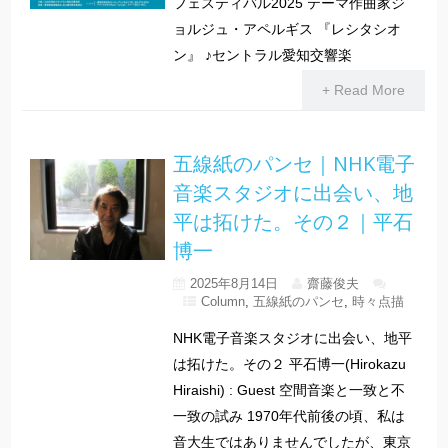
フェスティバル2025 テーマ作曲家ジ
ョルジュ・アペルギス 『レシタシオ
ン』 ♪セントラル愛知交響楽
+ Read More
五線紙のパンセ｜NHK電子
音楽スタジオに出会い、地
平は拓けた。その２｜平石
博一
2025年8月14日
齋藤俊夫
Column
,
五線紙のパンセ
,
時々点描
NHK電子音楽スタジオに出会い、地平
は拓けた。その２ 平石博一(Hirokazu
Hiraishi) : Guest 空間音楽と一致と不
一致の試み 1970年代前後の頃、私は
音大生ではありませんでしたが、東京