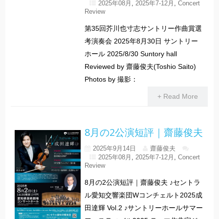
2025年08月
,
2025年7-12月
,
Concert
Review
第35回芥川也寸志サントリー作曲賞選
考演奏会 2025年8月30日 サントリー
ホール 2025/8/30 Suntory hall
Reviewed by 齋藤俊夫(Toshio Saito)
Photos by 撮影：
+ Read More
8月の2公演短評｜齋藤俊夫
2025年9月14日
齋藤俊夫
2025年08月
,
2025年7-12月
,
Concert
Review
8月の2公演短評｜齋藤俊夫 ♪セントラ
ル愛知交響楽団Wコンチェルト2025成
田達輝 Vol.2 ♪サントリーホールサマー