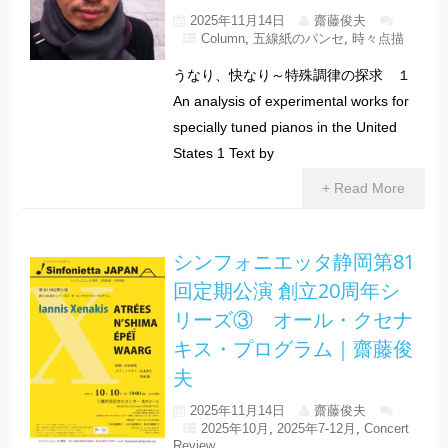
2025年11月14日
齋藤俊夫
Column
,
五線紙のパンセ
,
時々点描
うなり、快なり～特殊調律の探求 １
An analysis of experimental works for
specially tuned pianos in the United
States 1 Text by
+ Read More
シンフォニエッタ静岡第81
回定期公演 創立20周年シ
リーズ③ オール・クセナ
キス・プログラム｜齋藤俊
夫
2025年11月14日
齋藤俊夫
2025年10月
,
2025年7-12月
,
Concert
Review