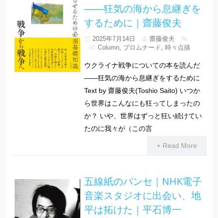
――狂気の海から息継ぎを
するために｜齋藤俊夫
2025年7月14日
齋藤俊夫
Column
,
プロムナード
,
時々点描
ウクライナ戦争についての本を読んだ
――狂気の海から息継ぎをするために
Text by 齋藤俊夫(Toshio Saito) いつか
ら世界はこんなにも狂ってしまったの
か？ いや、世界はずっと狂い続けてい
たのに我々が（この言
+ Read More
五線紙のパンセ｜NHK電子
音楽スタジオに出会い、地
平は拓けた｜平石博一