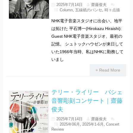
2025年7月14日
齋藤俊夫
Column
,
五線紙のパンセ
,
時々点描
NHK電子音楽スタジオに出会い、地平
は拓けた 平石博一(Hirokazu Hiraishi):
Guest NHK電子音楽スタジオ、最初の
記憶。 シュトックハウゼンが来日して
いた1966年当時、私はNHKに勤務して
いまし
+ Read More
テリー・ライリー バシェ
音響彫刻コンサート｜齋藤
俊夫
2025年7月14日
齋藤俊夫
2025年06月
,
2025年1-6月
,
Concert
Review