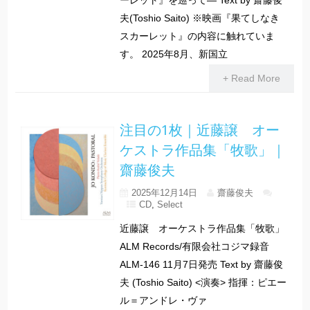
ーレット』を巡って― Text by 齋藤俊
夫(Toshio Saito) ※映画『果てしなき
スカーレット』の内容に触れていま
す。 2025年8月、新国立
+ Read More
注目の1枚｜近藤譲 オー
ケストラ作品集「牧歌」｜
齋藤俊夫
2025年12月14日
齋藤俊夫
CD
,
Select
近藤譲 オーケストラ作品集「牧歌」
ALM Records/有限会社コジマ録音
ALM-146 11月7日発売 Text by 齋藤俊
夫 (Toshio Saito) <演奏> 指揮：ピエー
ル＝アンドレ・ヴァ