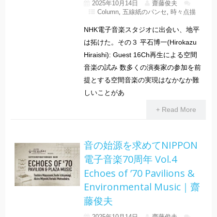
2025年10月14日
齋藤俊夫
Column
,
五線紙のパンセ
,
時々点描
NHK電子音楽スタジオに出会い、地平
は拓けた。その３ 平石博一(Hirokazu
Hiraishi): Guest 16Ch再生による空間
音楽の試み 数多くの演奏家の参加を前
提とする空間音楽の実現はなかなか難
しいことがあ
+ Read More
音の始源を求めてNIPPON
電子音楽70周年 Vol.4
Echoes of ’70 Pavilions &
Environmental Music｜齋
藤俊夫
2025年10月14日
齋藤俊夫