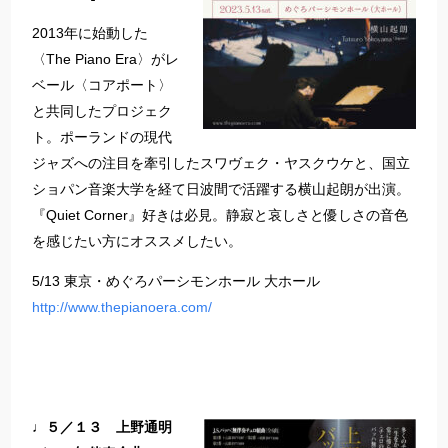
2013年に始動した
〈The Piano Era〉がレ
ベール〈コアポート〉
と共同したプロジェク
ト。ポーランドの現代
ジャズへの注目を牽引したスワヴェク・ヤスクウケと、国立
ショパン音楽大学を経て日波間で活躍する横山起朗が出演。
『Quiet Corner』好きは必見。静寂と哀しさと優しさの音色
を感じたい方にオススメしたい。
5/13 東京・めぐろパーシモンホール 大ホール
http://www.thepianoera.com/
♩５／１３ 上野通明