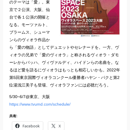
のテーマは「愛」。東
京で２公演、大阪、仙
台で各１公演の開催と
なる。モーツァルト、
ブラームス、シューマ
ンらのヴィオラ作品か
ら「愛の物語」としてデュエットやセレナードを。一方、ヴ
ィオラの兄弟で「愛のヴィオラ」と称されるヴィオラ・ダモ
ーレからバッハ、ヴィヴァルディ、ハイドンらの名曲を。な
るほど愛を語るにヴィオラはもっとも相応しいかも。2022年
第5回東京国際ヴィオラコンクール優勝者ハヤン・パクと第2
位湯浅江美子も登場、ヴィオラファンには必聴だろう。
5/30~6/7@東京、大阪
https://www.tvumd.com/schedule/
共有:
Facebook
X