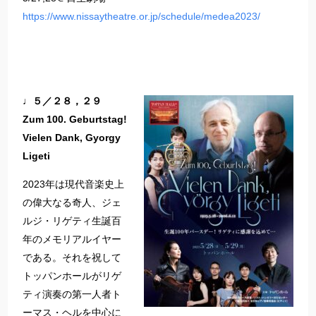
https://www.nissaytheatre.or.jp/schedule/medea2023/
♩５／２８，２９
Zum 100. Geburtstag!
Vielen Dank, Gyorgy
Ligeti
2023年は現代音楽史上
の偉大なる奇人、ジェ
ルジ・リゲティ生誕百
年のメモリアルイヤー
である。それを祝して
トッパンホールがリゲ
ティ演奏の第一人者ト
ーマス・ヘルを中心に