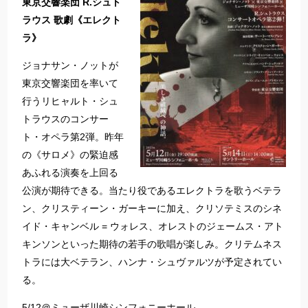
東京交響楽団 R.シュト
ラウス 歌劇《エレクト
ラ》
ジョナサン・ノットが
東京交響楽団を率いて
行うリヒャルト・シュ
トラウスのコンサー
ト・オペラ第2弾。昨年
の《サロメ》の緊迫感
あふれる演奏を上回る
公演が期待できる。当たり役であるエレクトラを歌うベテラ
ン、クリスティーン・ガーキーに加え、クリソテミスのシネ
イド・キャンベル = ウォレス、オレストのジェームス・アト
キンソンといった期待の若手の歌唱が楽しみ。クリテムネス
トラには大ベテラン、ハンナ・シュヴァルツが予定されてい
る。
5/12＠ミューザ川崎シンフォニーホール