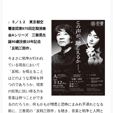
♩５／１２ 東京都交
響楽団第975回定期演奏
会Aシリーズ 三善晃生
誕90歳没後10年記念
「反戦三部作」
今まさに戦争が行われ
ている現在において
「反戦」を唱えること
はどのような意味を持
つのであろうか。現実
の狂気に抗い得る力を
音楽は持つことができ
るのだろうか。何もかもが憎悪と恐怖にまみれ手遅れとなる
前に、三善晃の「反戦三部作」を聴き、音楽と戦争と人間と