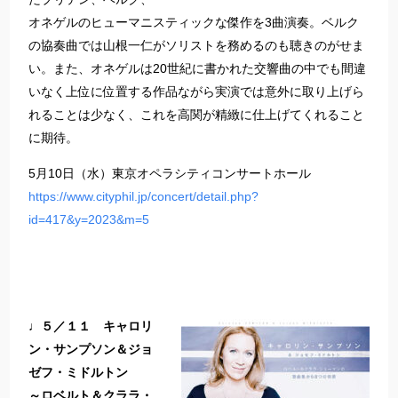
オネゲルのヒューマニスティックな傑作を3曲演奏。ベルク
の協奏曲では山根一仁がソリストを務めるのも聴きのがせま
い。また、オネゲルは20世紀に書かれた交響曲の中でも間違
いなく上位に位置する作品ながら実演では意外に取り上げら
れることは少なく、これを高関が精緻に仕上げてくれること
に期待。
5月10日（水）東京オペラシティコンサートホール
https://www.cityphil.jp/concert/detail.php?
id=417&y=2023&m=5
♩５／１１ キャロリ
ン・サンプソン＆ジョ
ゼフ・ミドルトン
～ロベルト＆クララ・