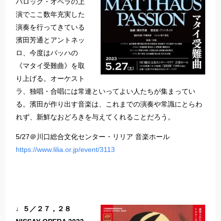
バロック・オペラの上
演でここ数年充実した
演奏を行ってきている
濱田芳通とアントネッ
ロ、今度はバッハの
《マタイ受難曲》を取
り上げる。オーケスト
ラ、独唱・合唱には常連といってよい人たちが集まってい
る。濱田が作り出す音楽は、これまでの演奏や常識にとらわ
れず、新鮮なおどろきを与えてくれることだろう。
5/27＠川口総合文化センター・リリア 音楽ホール
https://www.lilia.or.jp/event/3113
♩５／２７，２８