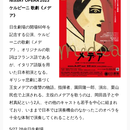
NISSAY OPERA 2023
ケルビーニ 歌劇《メデ
ア》
日生劇場の開場60年を
記念する公演、ケルビ
ーニの歌劇《メデ
ア》。オリジナルの歌
詞はフランス語である
が、イタリア語版を用
いた日本初演となる。
ギリシャ悲劇に基づく
王女メデアの復讐の物語。指揮者、園田隆一郎、演出、栗山
民也で上演される。主役のメデアを歌うのは、岡田昌子と中
村真紀という2人、その他のキャストも若手を中心に組まれ
ており、いままで日本では演奏機会のなかったこのオペラを
十全な体制で演奏してくれることだろう。
5/27,28＠日生劇場