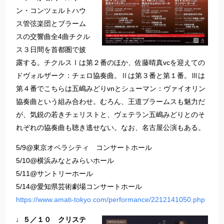
ン・コンツェルトハウ
ス管弦楽団とブラーム
スの交響曲全4曲チクル
ス３日間を首都圏で披
露する。チクルスⅠは第２番のほか、佐藤晴真vcを迎えての
ドヴォルザーク：チェロ協奏曲。Ⅱは第３番と第１番。Ⅲは
第４番でこちらは五嶋みどりvnとシューマン：ヴァイオリン
協奏曲という組み合わせ。むろん、王道ブラームスも魅力だ
が、気鋭の若きチェリストと、ヴェテラン五嶋みどりとのそ
れぞれの協奏曲も聴き逃せない。なお、名古屋公演もある。
5/9@東京オペラシティ コンサートホール
5/10@横浜みなとみらいホール
5/11@サントリーホール
5/14@愛知県芸術劇場コンサートホール
https://www.amati-tokyo.com/performance/2212141050.php
♩５／１０ クリステ