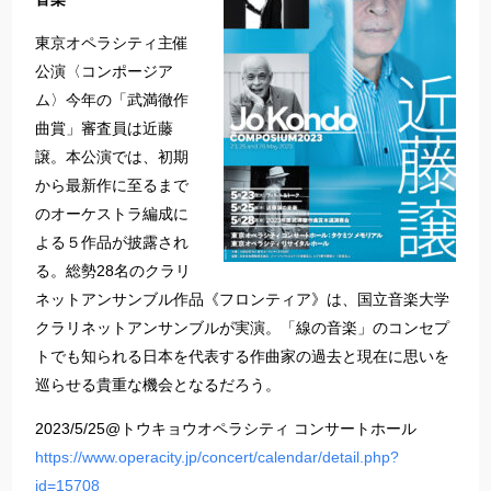
東京オペラシティ主催
公演〈コンポージア
ム〉今年の「武満徹作
曲賞」審査員は近藤
譲。本公演では、初期
から最新作に至るまで
のオーケストラ編成に
よる５作品が披露され
る。総勢28名のクラリ
ネットアンサンブル作品《フロンティア》は、国立音楽大学
クラリネットアンサンブルが実演。「線の音楽」のコンセプ
トでも知られる日本を代表する作曲家の過去と現在に思いを
巡らせる貴重な機会となるだろう。
2023/5/25@トウキョウオペラシティ コンサートホール
https://www.operacity.jp/concert/calendar/detail.php?
id=15708