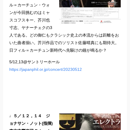
ル＝カーチュン・ウォ
ンが今回挑むのはミャ
スコフスキー、芥川也
寸志、ヤナーチェクの3
人である。どの御仁もクラシック史上の本流からは距離をお
いた曲者揃い。芥川作品でのソリスト佐藤晴真にも期待大。
日フィル＝カーチュン新時代へ先駆けの鐘が鳴るか？
5/12,13@サントリーホール
https://japanphil.or.jp/concert/20230512
♩５／１２，１４ ジ
ョナサン・ノット(指揮)