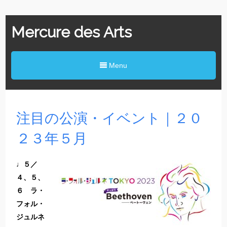
Mercure des Arts
Menu
注目の公演・イベント｜２０
２３年５月
♩５／
４、５、
６ ラ・
フォル・
ジュルネ