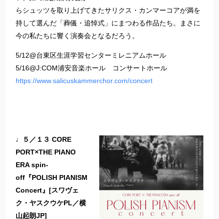
らシュッツを取り上げてきたサリクス・カンマーコアが満を
持して選んだ「葬儀・追悼式」にまつわる作品たち。まさに
今の私たちに響く演奏会となるだろう。
5/12@台東区生涯学習センターミレニアムホール
5/16@J:COM浦安音楽ホール コンサートホール
https://www.salicuskammerchor.com/concert
♩５／１３ CORE
PORT×THE PIANO
ERA spin-
off『POLISH PIANISM
Concert』[スワヴェ
ク・ヤスクウケPL／横
山起朗JP]