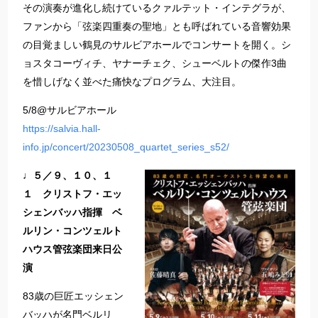
その演奏が進化し続けているクァルテット・インテグラが、
ファンから「弦楽四重奏の聖地」とも呼ばれている音響効果
の目覚ましい鶴見のサルビアホールでコンサートを開く。シ
ョスタコーヴィチ、ヤナーチェク、シューベルトの傑作3曲
を惜しげなく並べた痛快なプログラム、大注目。
5/8@サルビアホール
https://salvia.hall-
info.jp/concert/20230508_quartet_series_s52/
♩５／９、１０、１
１ クリストフ・エッ
シェンバッハ指揮 ベ
ルリン・コンツェルト
ハウス管弦楽団来日公
演
83歳の巨匠エッシェン
バッハが名門ベルリ