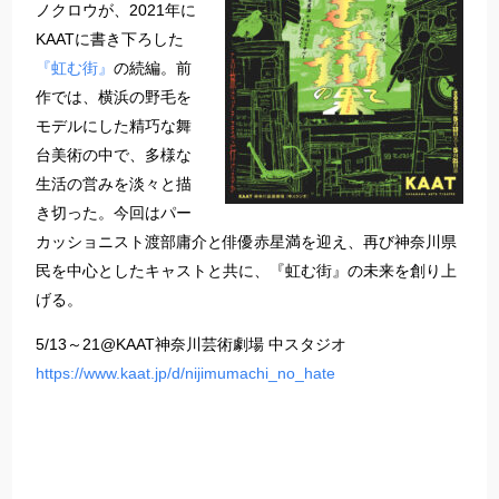
ノクロウが、2021年に
KAATに書き下ろした
『虹む街』
の続編。前
作では、横浜の野毛を
モデルにした精巧な舞
台美術の中で、多様な
生活の営みを淡々と描
き切った。今回はパー
カッショニスト渡部庸介と俳優赤星満を迎え、再び神奈川県
民を中心としたキャストと共に、『虹む街』の未来を創り上
げる。
5/13～21@KAAT神奈川芸術劇場 中スタジオ
https://www.kaat.jp/d/nijimumachi_no_hate