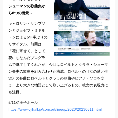
シューマンの歌曲集か
ら8つの情景～
キャロリン・サンプソ
ンとジョゼフ・ミドル
トンによる5年半ぶりの
リサイタル。前回は
「花に寄せて」として
花にちなんだプログラ
ムで魅了してくれたが、今回はロベルトとクララ・シューマ
ン夫妻の歌曲を組み合わせた構成。ロベルトの《女の愛と生
涯》の各曲にロベルトとクララの歌曲やピアノ・ソロを交
え、より大きな物語として歌い上げるもの。彼女の表現力に
も注目。
5/11＠王子ホール
https://www.ojihall.jp/concert/lineup/2023/20230511.html