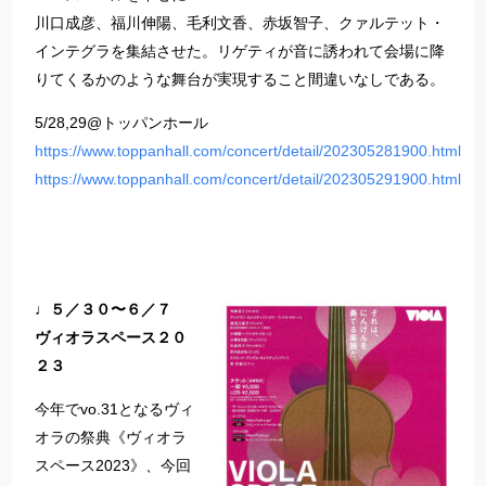
川口成彦、福川伸陽、毛利文香、赤坂智子、クァルテット・
インテグラを集結させた。リゲティが音に誘われて会場に降
りてくるかのような舞台が実現すること間違いなしである。
5/28,29@トッパンホール
https://www.toppanhall.com/concert/detail/202305281900.html
https://www.toppanhall.com/concert/detail/202305291900.html
♩５／３０〜６／７
ヴィオラスペース２０
２３
今年でvo.31となるヴィ
オラの祭典《ヴィオラ
スペース2023》、今回