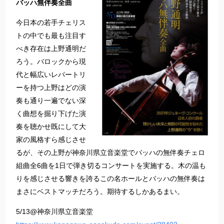
バッハ無伴奏全曲
今日本の若手チェリス
トの中でも最も注目す
べき存在は上野通明だ
ろう。バロックから現
代と幅広いレパートリ
ーを持つ上野はどの演
奏も通り一遍でない深
く曲想を掘り下げた演
奏を聴かせ既にして大
家の風格すら感じさせ
るが、その上野が神奈川県立音楽堂でバッハの無伴奏チェロ
組曲全6曲を1日で弾き切るコンサートを実施する。木の温も
りを感じさせる響きを誇るこの名ホールとバッハの無伴奏は
まさにベストマッチだろう。期待するしかあるまい。
5/13@神奈川県立音楽堂