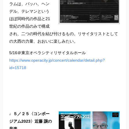
ラムは、バッハ、ヘン
デル、テレマンという
ほぼ同時代の作品と21
世紀の作品のみで構成
され、二つの時代を結び付けるもの。リサイタリストとして
の大西の力量、おおいに楽しみたい。
5/16＠東京オペラシティリサイタルホール
https://www.operacity.jp/concert/calendar/detail.php?
id=15718
♩５／２５〈コンポー
ジアム2023〉近藤 譲の
音楽