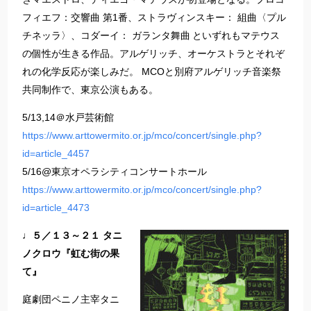
フィエフ：交響曲 第1番、ストラヴィンスキー： 組曲〈プル
チネッラ〉、コダーイ： ガランタ舞曲 といずれもマテウス
の個性が生きる作品。アルゲリッチ、オーケストラとそれぞ
れの化学反応が楽しみだ。 MCOと別府アルゲリッチ音楽祭
共同制作で、東京公演もある。
5/13,14＠水戸芸術館
https://www.arttowermito.or.jp/mco/concert/single.php?
id=article_4457
5/16@東京オペラシティコンサートホール
https://www.arttowermito.or.jp/mco/concert/single.php?
id=article_4473
♩５／１３～２１ タニ
ノクロウ『虹む街の果
て』
庭劇団ペニノ主宰タニ