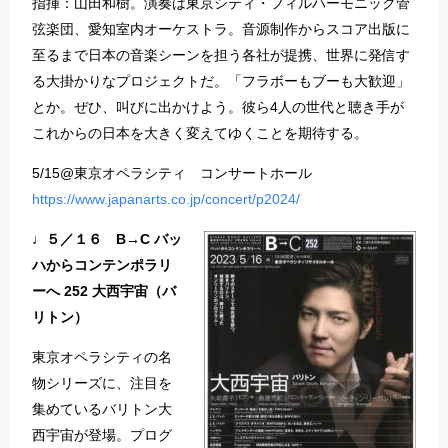
指揮：山田和樹。演奏は東京シティ・フィルハーモニック管
弦楽団、愛知室内オーケストラ。音源制作からスコア出版に
至るまで日本の音楽シーンを担う各社が提携、世界に発信す
る大掛かりなプロジェクトだ。「フラボーもブーも大歓迎」
とか。ぜひ、叫びに出かけよう。彼ら4人の世代と聴き手が
これからの日本を大きく変えてゆくことを期待する。
5/15@東京オペラシティ コンサートホール
https://www.japanarts.co.jp/concert/p2024/
♩５／１６ B→C バッ
ハからコンテンポラリ
ーへ 252 大西宇宙（バ
リトン）
東京オペラシティの名
物シリーズに、注目を
集めているバリトン大
西宇宙が登場。プログ