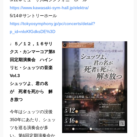
https://www.kawasaki-sym-hall.jp/elektra/
5/14＠サントリーホール
https://tokyosymphony.jp/pc/concerts/detail?
p_id=nloKfGdksDE%3D
♩５／１２，１６サリ
クス・カンマーコア第8
回定期演奏会 ハイン
リヒ・シュッツの音楽
Vol.3
シュッツよ、君の名
が 死者を死から 解
き放つ
今年はシュッツの没後
350年にあたり、シュッ
ツを巡る演奏会が多
い。第6回定期演奏会か