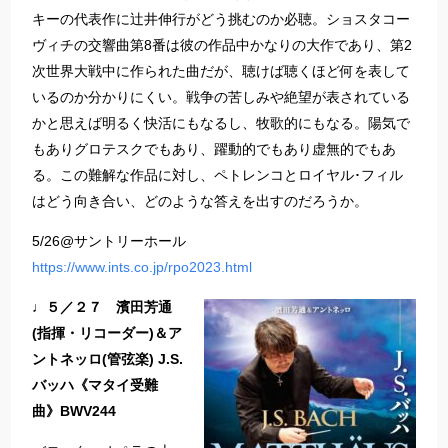
キーの代表作に辻井伸行がどう挑むのか必聴。ショスタコー
ヴィチの交響曲第8番は彼の作品中かなりの大作であり、第2
次世界大戦中に作られた曲だが、聴けば聴くほど何を表して
いるのか分かりにくい。戦争の苦しみや絶望が表されている
かと思えば明るく快活にもなるし、牧歌的にもなる。陽気で
もありグロテスクでもあり、躍動的でもあり虚無的でもあ
る。この難解な作品に対し、ペトレンコとロイヤル･フィル
はどう向き合い、どのような答えを出すのだろうか。
5/26@サントリーホール
https://www.ints.co.jp/rpo2023.html
♩５／２７ 濱田芳通
(指揮・リコーダー)＆ア
ントネッロ(管弦楽) J.S.
バッハ《マタイ受難
曲》BWV244