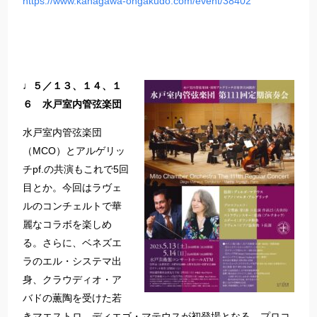
https://www.kanagawa-ongakudo.com/event/38402
♩５／１３、１４、１
６ 水戸室内管弦楽団
水戸室内管弦楽団
（MCO）とアルゲリッ
チpf.の共演もこれで5回
目とか。今回はラヴェ
ルのコンチェルトで華
麗なコラボを楽しめ
る。さらに、ベネズエ
ラのエル・システマ出
身、クラウディオ・ア
バドの薫陶を受けた若
きマエストロ、ディエゴ・マテウスが初登場となる。プロコ