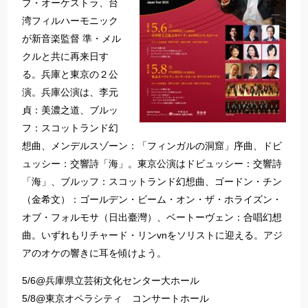
プ・オーケストラ、台
湾フィルハーモニック
が新音楽監督 準・メル
クルと共に再来日す
る。兵庫と東京の２公
演。兵庫公演は、李元
貞：美濃之道、ブルッ
フ：スコットランド幻
想曲、メンデルスゾーン：「フィンガルの洞窟」序曲、ドビ
ュッシー：交響詩「海」。東京公演はドビュッシー：交響詩
「海」、ブルッフ：スコットランド幻想曲、ゴードン・チン
（金希文）：ゴールデン・ビーム・オン・ザ・ホライズン・
オブ・フォルモサ（日出臺灣）、ベートーヴェン：合唱幻想
曲。いずれもリチャード・リンvnをソリストに迎える。アジ
アのオケの響きに耳を傾けよう。
5/6@兵庫県立芸術文化センター大ホール
5/8@東京オペラシティ コンサートホール