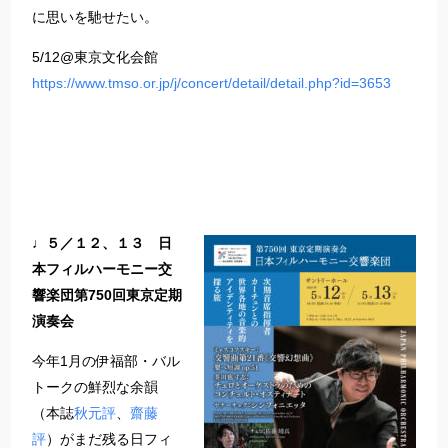
に思いを馳せたい。
5/12@東京文化会館
https://www.tmso.or.jp/j/concert/detail/detail.php?id=3653
♩５／１２、１３ 日
本フィルハーモニー交
響楽団第750回東京定期
演奏会
今年1月の伊福部・バル
トークの鮮烈な余韻
（本誌
秋元評
、
齋藤
評
）がまだ残る日フィ