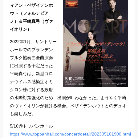
ィアン・ベザイデンホ
ウト（フォルテピア
ノ）＆平崎真弓（ヴァ
イオリン）
2022年1月、サントリー
ホールでのブランデン
ブルク協奏曲全曲演奏
に出演する予定だった
平崎真弓は、新型コロ
ナウイルス感染症オミ
クロン株に対する政府
の水際対策強化のため、出演が叶わなかった。ようやく平崎
のヴァイオリンが聴ける機会。ベザイデンホウトとのデュオ
も楽しみだ。
5/10@トッパンホール
https://www.toppanhall.com/concert/detail/202305101900.html