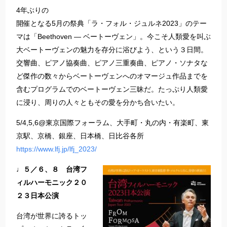
4年ぶりの
開催となる5月の祭典「ラ・フォル・ジュルネ2023」のテー
マは「Beethoven ― ベートーヴェン」。今こそ人類愛を叫ぶ
大ベートーヴェンの魅力を存分に浴びよう、という３日間。
交響曲、ピアノ協奏曲、ピアノ三重奏曲、ピアノ・ソナタな
ど傑作の数々からベートーヴェンへのオマージュ作品までを
含むプログラムでのベートーヴェン三昧だ。たっぷり人類愛
に浸り、周りの人々ともその愛を分かち合いたい。
5/4,5,6@東京国際フォーラム、大手町・丸の内・有楽町、東
京駅、京橋、銀座、日本橋、日比谷各所
https://www.lfj.jp/lfj_2023/
♩５／６、８ 台湾フ
ィルハーモニック２０
２３日本公演
台湾が世界に誇るトッ