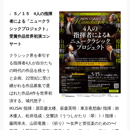
♩５／１５ 4人の指揮
者による「ニュークラ
シックプロジェクト」
受賞作品世界初演コン
サート
クラシック界を牽引す
る指揮者4人が自分たち
の時代の作品を残そう
と企画、22世紀に受け
継がれる作品募集で選
ばれた作品4作を世界初
演する。城代悠子：
IKUSA/ 指揮：原田慶太楼、萩森英明：東京夜想曲/ 指揮：鈴
木優人、松井琉成：交響詩《うつしがたり〈翠〉》/ 指揮：
藤岡幸夫、山田竜雅：《祈り》〜⼥声と管弦楽のための〜/