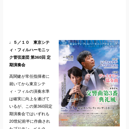
♩５／１０ 東京シテ
ィ・フィルハーモニッ
ク管弦楽団 第360回 定
期演奏会
高関健が常任指揮者に
就いてから東京シテ
ィ・フィルの演奏水準
は確実に向上を遂げて
いるが、この第360回定
期演奏会ではいずれも
20世紀前半に作曲され
たブリテン、ベルク、