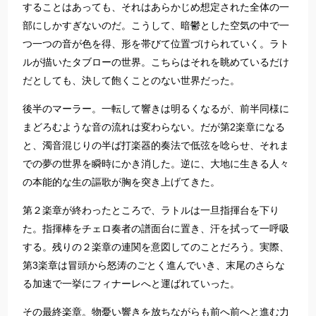
することはあっても、それはあらかじめ想定された全体の一
部にしかすぎないのだ。こうして、暗鬱とした空気の中で一
つ一つの音が色を得、形を帯びて位置づけられていく。ラト
ルが描いたタブローの世界。こちらはそれを眺めているだけ
だとしても、決して飽くことのない世界だった。
後半のマーラー。一転して響きは明るくなるが、前半同様に
まどろむような音の流れは変わらない。だが第2楽章になる
と、濁音混じりの半ば打楽器的奏法で低弦を唸らせ、それま
での夢の世界を瞬時にかき消した。逆に、大地に生きる人々
の本能的な生の謳歌が胸を突き上げてきた。
第２楽章が終わったところで、ラトルは一旦指揮台を下り
た。指揮棒をチェロ奏者の譜面台に置き、汗を拭って一呼吸
する。残りの２楽章の連関を意図してのことだろう。実際、
第3楽章は冒頭から怒涛のごとく進んでいき、末尾のさらな
る加速で一挙にフィナーレへと運ばれていった。
その最終楽章。物憂い響きを放ちながらも前へ前へと進む力