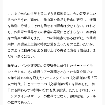
ここまで自らの世界を音にできる指揮者は、今の音楽界にい
るのだろうか。確かに、作曲家や作品を丹念に研究し、楽譜
を緻密に分析してそれを示せる指揮者は少なくない。けれど
も、作曲家の世界やその音楽の再現にとどまらない、奏者自
身の音楽の世界もまた、一つの到達点であるはずだ。作曲者
崇拝、楽譜至上主義の時代は過ぎ去ったものと思いたいが、
このように自身の音楽を創り上げる奏者に出会う機会は、ま
だそう多くはない。
昨年ロンドン交響楽団の音楽監督に就任したサー・サイモ
ン・ラトル。その来日ツアー幕開けとなった大阪公演では、
今年生誕100年を迎えたバーンスタインの《交響曲第2番「不
安の時代」》とマーラーの《交響曲第9番》を演奏した。初
日にも関わらず2時間40分にも及ぶ熱演。ただしそれは、バ
ーンスタインやマーラーの世界ではなく、徹頭徹尾、ラトル
の世界であった。