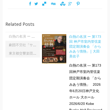
Related Posts
白熱の名演 ー 第173
白熱の名演 ー 第173回 神戸市室内管弦楽団定期演奏会 「からみあう情熱」| 大田美佐子
回 神戸市室内管弦楽
劇団不労社『サイキックサイファー』｜内野 儀
団定期演奏会 「から
みあう情熱」| 大田
東京都交響楽団第1045回定期演奏会Aシリーズ｜齋藤俊夫
美佐子
白熱の名演 ― 第173
回神戸市室内管弦楽
団定期演奏会 「から
みあう情熱」 2026
年6月20日神戸文化
ホール 大ホール
2026/6/20 Kobe