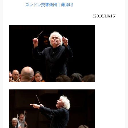
ロンドン交響楽団｜藤原聡
（
2018/10/15
）