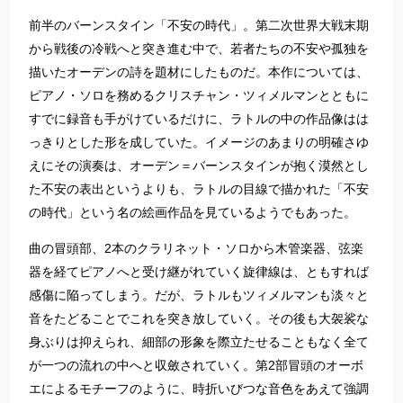
前半のバーンスタイン「不安の時代」。第二次世界大戦末期
から戦後の冷戦へと突き進む中で、若者たちの不安や孤独を
描いたオーデンの詩を題材にしたものだ。本作については、
ピアノ・ソロを務めるクリスチャン・ツィメルマンとともに
すでに録音も手がけているだけに、ラトルの中の作品像はは
っきりとした形を成していた。イメージのあまりの明確さゆ
えにその演奏は、オーデン＝バーンスタインが抱く漠然とし
た不安の表出というよりも、ラトルの目線で描かれた「不安
の時代」という名の絵画作品を見ているようでもあった。
曲の冒頭部、2本のクラリネット・ソロから木管楽器、弦楽
器を経てピアノへと受け継がれていく旋律線は、ともすれば
感傷に陥ってしまう。だが、ラトルもツィメルマンも淡々と
音をたどることでこれを突き放していく。その後も大袈裟な
身ぶりは抑えられ、細部の形象を際立たせることもなく全て
が一つの流れの中へと収斂されていく。第2部冒頭のオーボ
エによるモチーフのように、時折いびつな音色をあえて強調