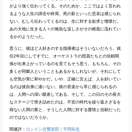
がより強く伝わってくる。そのためか、ここではよく言われ
るような人生の諦念や終焉、死の影といった悲哀は感じられ
ない。むしろ伝わってくるのは、生に対する欲求と憧憬だ。
あの大地に生きる人々の無垢な逞しさがその根底に流れてい
るかのようだった。
思うに、彼ほど人好きのする指揮者はそういないだろう。就
任2年目にしてすでに、オーケストラの団員たちとの信頼関
係が出来上がっているのを見てもそう思う。もちろん、その
多くが同郷人ということもあるかもしれないが、それにして
も空気が実に和やかだ。いや、正確に言えば、人を好いてい
るのは彼自身に違いない。彼の音楽から常に感じられるの
は、人間への深い眼差しである。そして、この日のその長大
なステージで突き詰めたのは、不安の時代を繰り返さざるを
得ない人間の業と、そうした人間に対する愛情と信頼だった
のではないだろうか。
関連評：
ロンドン交響楽団｜平岡拓也