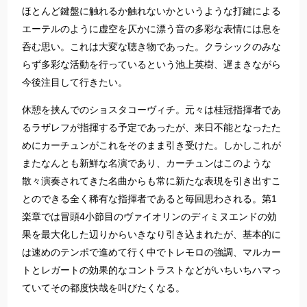
ほとんど鍵盤に触れるか触れないかというような打鍵による
エーテルのように虚空を仄かに漂う音の多彩な表情には息を
呑む思い。これは大変な聴き物であった。クラシックのみな
らず多彩な活動を行っているという池上英樹、遅まきながら
今後注目して行きたい。​
​​休憩を挟んでのショスタコーヴィチ。元々は桂冠指揮者であ
るラザレフが指揮する予定であったが、来日不能となったた
めにカーチュンがこれをそのまま引き受けた。しかしこれが
またなんとも新鮮な名演であり、カーチュンはこのような
散々演奏されてきた名曲からも常に新たな表現を引き出すこ
とのできる全く稀有な指揮者であると毎回思わされる。第1
楽章では冒頭4小節目のヴァイオリンのディミヌエンドの効
果を最大化した辺りからいきなり引き込まれたが、基本的に
は速めのテンポで進めて行く中でトレモロの強調、マルカー
トとレガートの効果的なコントラストなどがいちいちハマっ
ていてその都度快哉を叫びたくなる。​