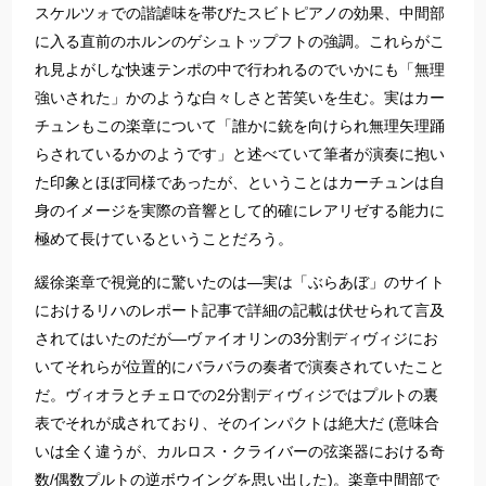
​​スケルツォでの諧謔味を帯びたスビトピアノの効果、中間部
に入る直前のホルンのゲシュトップフトの強調。これらがこ
れ見よがしな快速テンポの中で行われるのでいかにも「無理
強いされた」かのような白々しさと苦笑いを生む。実はカー
チュンもこの楽章について「誰かに銃を向けられ無理矢理踊
らされているかのようです」と述べていて筆者が演奏に抱い
た印象とほぼ同様であったが、ということはカーチュンは自
身のイメージを実際の音響として的確にレアリゼする能力に
極めて長けているということだろう。​
​​緩徐楽章で視覚的に驚いたのは―実は「ぶらあぼ」のサイト
におけるリハのレポート記事で詳細の記載は伏せられて言及
されてはいたのだが―ヴァイオリンの3分割ディヴィジにお
いてそれらが位置的にバラバラの奏者で演奏されていたこと
だ。ヴィオラとチェロでの2分割ディヴィジではプルトの裏
表でそれが成されており、そのインパクトは絶大だ (意味合
いは全く違うが、カルロス・クライバーの弦楽器における奇
数/偶数プルトの逆ボウイングを思い出した)。楽章中間部で