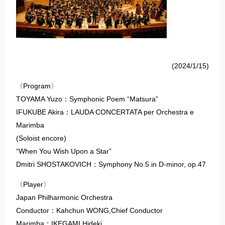
(2024/1/15)
〈Program〉
​​TOYAMA Yuzo：Symphonic Poem “Matsura”​
​​IFUKUBE Akira：LAUDA CONCERTATA per Orchestra e
Marimba​
(Soloist encore)
“When You Wish Upon a Star”
​​Dmitri SHOSTAKOVICH：Symphony No.5 in D-minor, op.47​
​​〈Player〉
Japan Philharmonic Orchestra
​​Conductor：Kahchun WONG,Chief Conductor​
​​Marimba：IKEGAMI Hideki