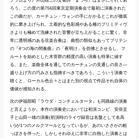
グラムより）外山雄三の交響詩『まつら』はまさにそれであ
ろう。この度の第756回東京定期演奏会で最初に演奏された
この曲だが、カーチュン・ウォンの手にかかるとこれが徹底
的に磨き上げられ、土着的な色彩感やある種のプリミティヴ
さよりも極めて洗練された音響が立ち上がることに驚く。非
常に透明感のある弦楽合奏は、曲想の類似もあってブリテン
の『4つの海の間奏曲』の「夜明け」を彷彿とさせるし、フ
ルートを始めとした木管群の精度の高い演奏も特筆に値す
る。また、楽曲全体を通してのカーチュンの見通しの良さ―
盛り上げ方の巧みさも指摘すべきであろう。こういう演奏で
聴くと、ローカル色云々とはまた別の視点で作品それ自体の
価値が感知される。​
​​次の伊福部昭『ラウダ・コンチェルタータ』も同路線の演奏
と言えようか。本作の演奏史においては初演コンビ、安倍圭
子と山田一雄の演奏(初演時のライヴ録音は名盤として名高
い)が1つのメルクマールとなっているが、あのいささかの粗
っぽさを伴った、しかしそれゆえに非常に白熱した演奏とは