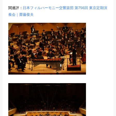
関連評：​
日本フィルハーモニー交響楽団 第756回 東京定期演
奏会​｜齋藤俊夫