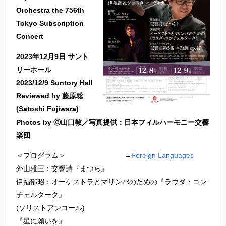
Orchestra the 756th
Tokyo Subscription
Concert
​​2023年12月9日 サント
リーホール​
2023/12/9 Suntory Hall
Reviewed by 藤原聡
(Satoshi Fujiwara)
Photos by Ⓒ山口敦／写真提供：日本フィルハーモニー交響
楽団
＜プログラム＞​​ →
Foreign Languages
外山雄三：交響詩『まつら』​
​​伊福部昭：オーケストラとマリンバのための『ラウダ・コン
チェルタータ』​
​​(ソリストアンコール)​
​​『星に願いを』​