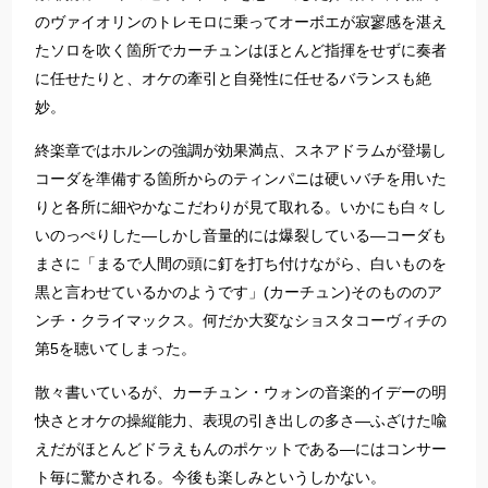
のヴァイオリンのトレモロに乗ってオーボエが寂寥感を湛え
たソロを吹く箇所でカーチュンはほとんど指揮をせずに奏者
に任せたりと、オケの牽引と自発性に任せるバランスも絶
妙。​
​​終楽章ではホルンの強調が効果満点、スネアドラムが登場し
コーダを準備する箇所からのティンパニは硬いバチを用いた
りと各所に細やかなこだわりが見て取れる。いかにも白々し
いのっぺりした―しかし音量的には爆裂している―コーダも
まさに「まるで人間の頭に釘を打ち付けながら、白いものを
黒と言わせているかのようです」(カーチュン)そのもののア
ンチ・クライマックス。何だか大変なショスタコーヴィチの
第5を聴いてしまった。​
​​散々書いているが、カーチュン・ウォンの音楽的イデーの明
快さとオケの操縦能力、表現の引き出しの多さ―ふざけた喩
えだがほとんどドラえもんのポケットである―にはコンサー
ト毎に驚かされる。今後も楽しみというしかない。