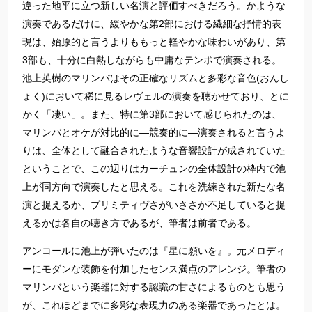
違った地平に立つ新しい名演と評価すべきだろう。かような
演奏であるだけに、緩やかな第2部における繊細な抒情的表
現は、始原的と言うよりももっと軽やかな味わいがあり、第
3部も、十分に白熱しながらも中庸なテンポで演奏される。
池上英樹のマリンバはその正確なリズムと多彩な音色(おんし
ょく)において稀に見るレヴェルの演奏を聴かせており、とに
かく「凄い」。また、特に第3部において感じられたのは、
マリンバとオケが対比的に―競奏的に―演奏されると言うよ
りは、全体として融合されたような音響設計が成されていた
ということで、この辺りはカーチュンの全体設計の枠内で池
上が同方向で演奏したと思える。これを洗練された新たな名
演と捉えるか、プリミティヴさがいささか不足していると捉
えるかは各自の聴き方であるが、筆者は前者である。​
​​アンコールに池上が弾いたのは『星に願いを』。元メロディ
ーにモダンな装飾を付加したセンス満点のアレンジ。筆者の
マリンバという楽器に対する認識の甘さによるものとも思う
が、これほどまでに多彩な表現力のある楽器であったとは。