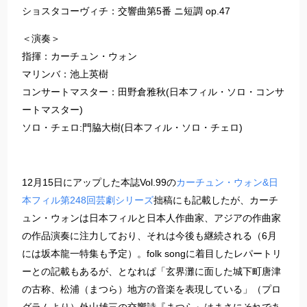
​​ショスタコーヴィチ：交響曲第5番 ニ短調 op.47​
＜演奏＞​​
指揮：カーチュン・ウォン
​​マリンバ：池上英樹​
​​コンサートマスター：田野倉雅秋(日本フィル・ソロ・コンサ
ートマスター)​
​​ソロ・チェロ:門脇大樹(日本フィル・ソロ・チェロ)​
​​12月15日にアップした本誌Vol.99の
カーチュン・ウォン&日
本フィル第248回芸劇シリーズ
拙稿にも記載したが、カーチ
ュン・ウォンは日本フィルと日本人作曲家、アジアの作曲家
の作品演奏に注力しており、それは今後も継続される（6月
には坂本龍一特集も予定）。folk songに着目したレパートリ
ーとの記載もあるが、となれぱ「玄界灘に面した城下町唐津
の古称、松浦（まつら）地方の音楽を表現している」（プロ