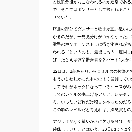
と役割分担がおこなわれるのが通常である
で、そこではダンサーとして扱われること
せていた。
序曲の部分でダンサーと歌手が互い違いに
かるのだが、一見見分けがつかなかった。
歌手の声がオーケストラに搔き消されがち
われる（というのも、最後にもう一度同じ
ば、たとえば弦楽器奏者を各パート1人か
22日は、2幕あたりからロミルダの牧野
もう少し欲しかったもののよく健闘してい
してそれがネックになっているケースがみ
してのレベルの底上げをアリア、レチタテ
ろ、いったいどれだけ稽古をやったのだろ
この歌のレベルだと考えれば、殊勲賞もの
アジリタがなく華やかさに欠ける分は、ダ
確保していた。とはいえ、23日のほうは