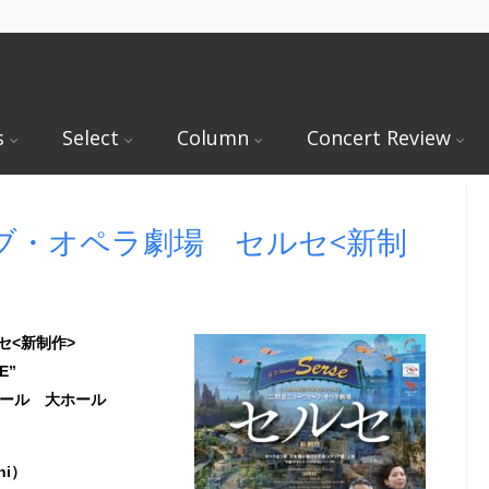
s
Select
Column
Concert Review
ブ・オペラ劇場 セルセ<新制
セ<新制作>
E”
ホール 大ホール
hi）