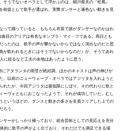
。そうでないオペラとして浮かぶのは、細川俊夫の『松風』
を前提として歌手が選ばれ、実際ダンサーと遜色ない動きを見
なって踊っていると、もちろん衣装で誰がダンサーなのかはわ
1曲目のアリアは有名なオンブラ・マイ・フである。両日とも
だったのは、歌手の声が響かないからではなく演出なのだと思
曲が歌われるときにはそうでないからなのだ）が、そうであれ
2人に絞るなど工夫の余地はあったように思う。
と特にアタランタの雨笠が絶好調。ほかのキャストは声の伸びが
た。以前のニューウェーブ・オペラではアジリタを入れようと
られたが、今回アジリタは最低限にしぼり、その代わりに歌と
ィーヴォともにおこなったようで、それが成功していた。むし
うというほどの、ダンスと動きの多さを全員クリアした上での
だろう。
ンサーがしっかり補っており、総合芸術としての見応えを充分
全体的に歌手の声がよく出ており、それだけでも満足できる場