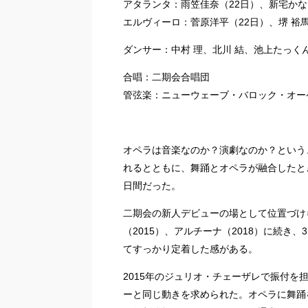
アタランタ：雨笠佳奈（22日）、新宅かな
エルヴィーロ：菅原洋平（22日）、堺 裕馬
ダンサー：中村 理、北川 結、池上たっくん
合唱：二期会合唱団
管弦楽：ニューウェーブ・バロック・オーケ
オペラは音楽なのか？演劇なのか？という
れるとともに、舞踊とオペラが融合したと
日間だった。
二期会の新人デビューの場として位置づけ
（2015）、アルチーナ（2018）に続
てすっかり定着した感がある。
2015年のジュリオ・チェーザレで振付
ーと同じ動きを求められた。オペラに舞踊