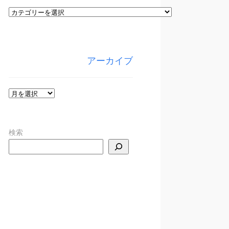
カ
テ
ゴ
リ
アーカイブ
ー
ア
ー
カ
検索
イ
ブ