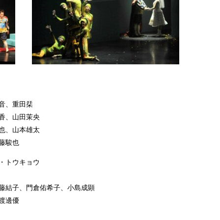
音、重田栞
香、山田茉央
也、山本雄太
藤駿也
・トウキョウ
藤結子、門倉佑希子、小島成顕
渡邊優