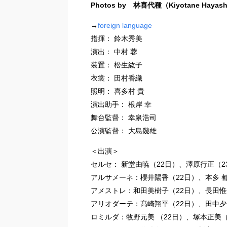
Photos by 林喜代種（Kiyotane Hayash
→
foreign language
指揮： 鈴木秀美
演出： 中村 蓉
装置： 松生紘子
衣裳： 田村香織
照明： 喜多村 貴
演出助手： 根岸 幸
舞台監督： 幸泉浩司
公演監督： 大島幾雄
＜出演＞
セルセ： 新堂由暁（22日）、澤原行正（2
アルサメーネ：櫻井陽香（22日）、本多 都
アメストレ：和田美樹子（22日）、長田惟
アリオダーテ：髙崎翔平（22日）、田中夕
ロミルダ：牧野元美 （22日）、塚本正美（