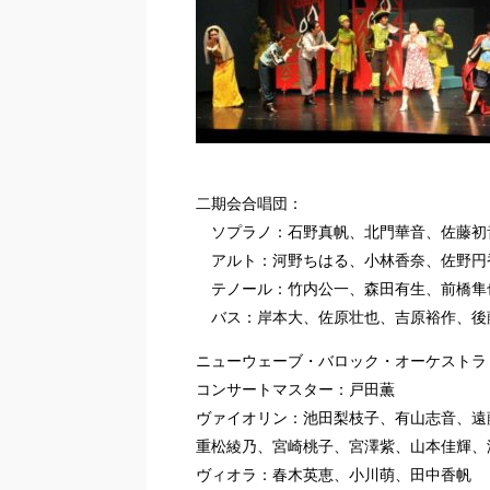
二期会合唱団：
ソプラノ：石野真帆、北門華音、佐藤初
アルト：河野ちはる、小林香奈、佐野円
テノール：竹内公一、森田有生、前橋隼
バス：岸本大、佐原壮也、吉原裕作、後
ニューウェーブ・バロック・オーケストラ
コンサートマスター：戸田薫
ヴァイオリン：池田梨枝子、有山志音、遠
重松綾乃、宮崎桃子、宮澤紫、山本佳輝、
ヴィオラ：春木英恵、小川萌、田中香帆