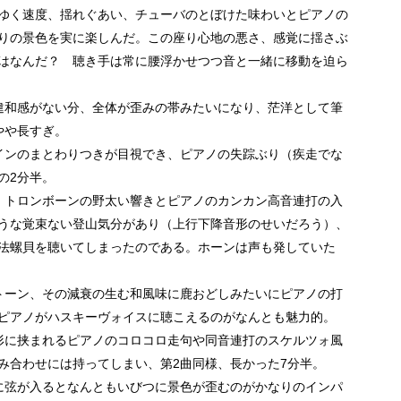
ゆく速度、揺れぐあい、チューバのとぼけた味わいとピアノの
りの景色を実に楽しんだ。この座り心地の悪さ、感覚に揺さぶ
はなんだ？ 聴き手は常に腰浮かせつつ音と一緒に移動を迫ら
違和感がない分、全体が歪みの帯みたいになり、茫洋として筆
やや長すぎ。
インのまとわりつきが目視でき、ピアノの失踪ぶり（疾走でな
の2分半。
。トロンボーンの野太い響きとピアノのカンカン高音連打の入
うな覚束ない登山気分があり（上行下降音形のせいだろう）、
法螺貝を聴いてしまったのである。ホーンは声も発していた
トーン、その減衰の生む和風味に鹿おどしみたいにピアノの打
ピアノがハスキーヴォイスに聴こえるのがなんとも魅力的。
形に挟まれるピアノのコロコロ走句や同音連打のスケルツォ風
み合わせには持ってしまい、第2曲同様、長かった7分半。
に弦が入るとなんともいびつに景色が歪むのがかなりのインパ