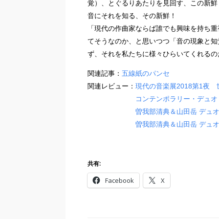
覚）、とぐるりあたりを見回す、この新鮮
音にそれを知る、その新鮮！
「現代の作曲家ならば誰でも興味を持ち重
てそうなのか、と思いつつ「音の現象と知
ず、それを私たちに様々ひらいてくれるの
関連記事：
五線紙のパンセ
関連レビュー：
現代の音楽展2018第1
コンテンポラリー・デュオ 
曽我部清典＆山田岳 デュオ
曽我部清典＆山田岳 デュオコンサ
共有:
Facebook
X