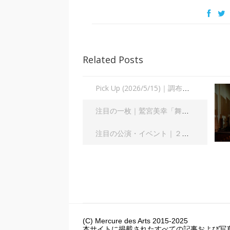
Related Posts
Pick Up (2026/5/15)｜調布国際音楽祭2026 権代敦彦 オペラ《ZEN》｜長澤直子
注目の一枚｜鷲宮美幸「舞踊の彼方へ」｜齋藤俊夫
注目の公演・イベント｜２０２６年８月
(C) Mercure des Arts 2015-2025
本サイトに掲載されたすべての記事および写