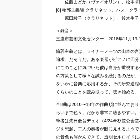
佐藤まどか（ヴァイオリン）、松本卓
[8] 輪郭主義Ⅶ クラリネット、バス・クラリ
原田綾子（クラリネット）、鈴木生子
＜録音＞
三鷹市芸術文化センター 2018年11月13-
輪郭主義とは、ライナーノーツの山本の言
追求、だそうだ。ある楽器がピアノに四分
にこのことに気づいた彼は自身が重視する
の方策として様々な試みを続けるのだが、
をいかに音楽に応用するか、その研究過程
くらいのことを読み取って、聴き始める。
全8曲は2010〜18年の作曲順に並んでお
らいまで色々。だから非常に聴きやすい。
筆者は先日低音デュオ（4/24＠杉並公会
ジを想起、二人の奏者が眼に見えるようで
の音色も浮かんできて、透明セルロイドに