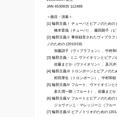
JAN 4530835 112488
＜曲目・演奏＞
[1] 輪郭主義Ⅰ チューバとピアノのための (2
橋本晋哉（チューバ）、藤田朗子（ピ
[2] 輪郭主義Ⅱ 事前録音されたヴィブラ
ノのための (2010/18)
加藤訓子（ヴィブラフォン）、中村和
[3] 輪郭主義・ミニ ヴァイオリンとピアノのた
佐藤まどか（ヴァイオリン）、及川夕
[4] 輪郭主義Ⅲ トロンボーンとピアノのための
村田厚生（トロンボーン）、中村和枝
[5] 輪郭主義Ⅳ フルート、ヴァイオリンとピ
多久潤一朗（フルート）、佐藤まどか
[6] 輪郭主義Ⅴ フルートとピアノのための (2
ジョヴァンニ・マレッジーニ（フルー
[7] 輪郭主義Ⅵ ピアノトリオのための (201