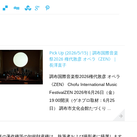
Pick Up (2026/5/15)｜調布国際音楽
祭2026 権代敦彦 オペラ《ZEN》｜
長澤直子
調布国際音楽祭2026権代敦彦 オペラ
《ZEN》 Chofu International Music
FestivalZEN 2026年6月26日（金）
19:00開演（ゲネプロ取材：6月25
日） 調布市文化会館たづくり ...
真の著作権等の知的財産権は、執筆者および撮影者に帰属します。