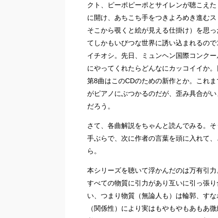
クト、ピーポピーポとサイレンが聴こえた
に開け、あちこち手をつきよろめき進むス
そこから覗くと絵が見える仕掛け）を思っ
てしかもいびつな世界に誘い込まれるので
イチオシ。先日、ミュンヘン国際コンクー
にやってくれたらどんなにカッコイイか。
第8曲はこのCDのための新作とか。これ
がピアノにぶつかるのだが、歪み具合がい
だろう。
さて、各曲解説をちゃんと読んでみる。そ
手ぶらで、次に作者の言葉を頭に入れて、
ら。
本シリーズを聴いて浮かんだのは万有引力
すべての物質に引力があり互いに引っ張り
い、つまり物質（無論人も）は輪郭、すな
（関係性）により実はもやもやもあもあ微