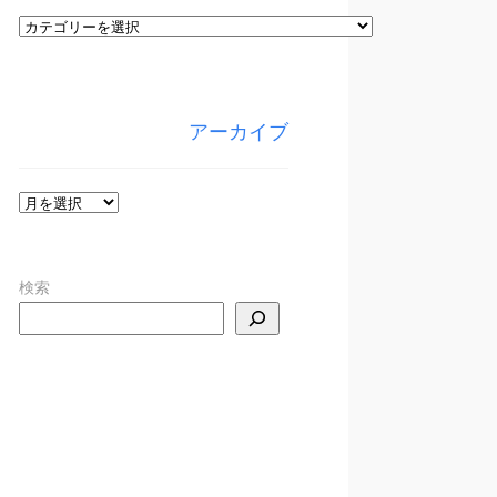
カ
テ
ゴ
リ
アーカイブ
ー
ア
ー
カ
検索
イ
ブ