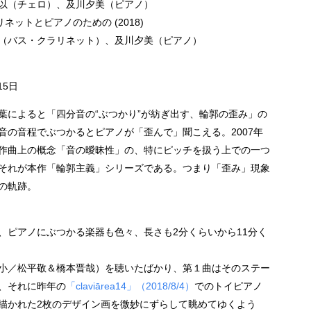
以（チェロ）、及川夕美（ピアノ）
ネットとピアノのための (2018)
（バス・クラリネット）、及川夕美（ピアノ）
15日
葉によると「四分音の“ぶつかり”が紡ぎ出す、輪郭の歪み」の
音の音程でぶつかるとピアノが「歪んで」聞こえる。2007年
作曲上の概念「音の曖昧性」の、特にピッチを扱う上での一つ
それが本作「輪郭主義」シリーズである。つまり「歪み」現象
の軌跡。
り、ピアノにぶつかる楽器も色々、長さも2分くらいから11分く
堂小／松平敬＆橋本晋哉）を聴いたばかり、第１曲はそのステー
、それに昨年の
「claviārea14」（2018/8/4）
でのトイピアノ
描かれた2枚のデザイン画を微妙にずらして眺めてゆくよう