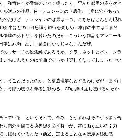
り、和音連打が警鐘のごとく鳴ったり、歪んだ部屋の扉を次々
リル満点の作品。M・デュシャンの『遺作』（扉に穴があって
たのだけど、デュシャンのは扉は一つ、こちらはどんどん現れ
10分半ほどの不可思議小旅行を楽しめ、本作の中では筆者的
ル優勝の葵トリオを聴いたのだが、こういう作品をアンコール
日本は武満、細川、藤倉ばかりじゃないんだぜ。
までのリサーチの総集編であろうか。クラリネットとバス・クラ
まいちに思えたのは前曲ですっかり楽しくなってしまったせい
ういうことだったのか、と構造理解などするわけだが、まずは
という順の聴取を筆者は勧める。CDは繰り返し聴けるのだか
。
合っている、というそれで、歪み、とかずれはその引っ張り合
わち内外を隔てる境界線を必ず持つが、常に働く互いの引力
細に揺れているんだ（前述、定まることなき腰浮き移動感