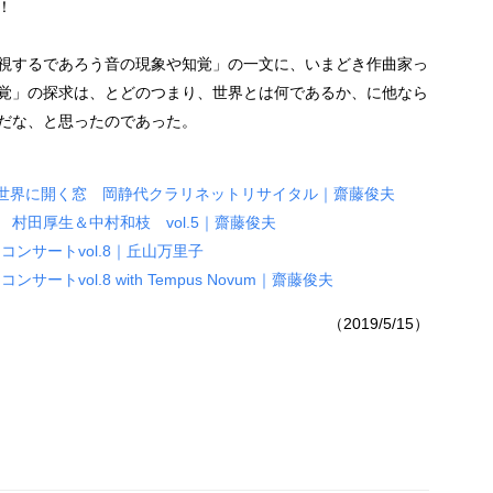
！
視するであろう音の現象や知覚」の一文に、いまどき作曲家っ
覚」の探求は、とどのつまり、世界とは何であるか、に他なら
だな、と思ったのであった。
夜 世界に開く窓 岡静代クラリネットリサイタル｜齋藤俊夫
村田厚生＆中村和枝 vol.5｜齋藤俊夫
コンサートvol.8｜丘山万里子
ートvol.8 with Tempus Novum｜齋藤俊夫
（2019/5/15）