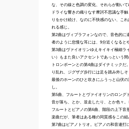
な、その線と色調の変化、それらが動いて
ドライな響きの織りなす摩訶不思議な手触
りをかけ続け、なのに不快感のない、これ
れる感じ。
第2曲はヴィブラフォンなので、音色的に
者のように怠慢な耳には、9分近くなると
第3曲はヴァイオリンゆえキイキイ極細ラ
い）もまた良いアクセントであっという間
トロンボーンとの第4曲はダイナミックだ
り乱れ、ジグザグ歩行には足を踏み外しそ
最後のホーンのひと吹きにふうっと山伏の
し。
第5曲、フルートとヴァイオリンのロング
音が落ち、とか、並走したり、とか色々。
フルートとピアノの第6曲、階段の上下音
楽曲だが、筆者はある種の同質感をこの組
第7曲はピアノトリオ。ピアノの和音連打