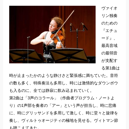
ヴァイオ
リン独奏
のための
『エチュ
ード』、
最高音域
の最弱音
が支配す
る第1曲は
時が止まったかのような静けさと緊張感に満ちていた。音符
の数も多く、特殊奏法も多用し、時には激情的なダウンボウ
も入るのに、全ては静寂に飲み込まれていく。
第2曲は「3声のコラール」（作曲者プログラム・ノートよ
り）の1声部を奏者の「アー」という声が担当し、時に悲痛
に、時にグリッサンドを多用して激しく、時に堂々と旋律を
奏し、ヴィルトゥオージティの極地を見せる。ヴィトマン節
も聴こえてきた。