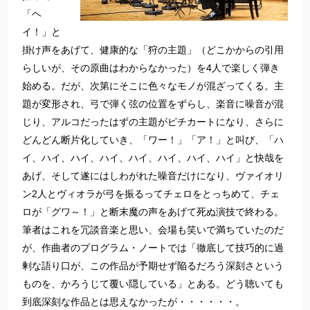
「ヘ
イ！」と
掛け声をあげて、健康的な「狩の主題」（どこかからの引用
らしいが、その原曲はわからなかった）を4人で楽しく弾き
始める。だが、次第にそこに色々なモノが混ざってくる。主
題が変形され、弓で弾く弦の位置をずらし、楽音に噪音が混
じり、アルコだったはずの主題がピチカートになり、さらに
どんどん断片化していき、「ワー！」「ア！」と叫び、「ハ
イ、ハイ、ハイ、ハイ、ハイ、ハイ、ハイ、ハイ」と快哉を
あげ、そして遂にはしわがれた噪音だけになり、ヴァイオリ
ン2人とヴィオラが弓を振るってチェロをとっちめて、チェ
ロが「グワ～！」と断末魔の声をあげて死ぬ演技で終わる。
筆者はこれを冗談音楽と思い、会場も笑いで満ちていたのだ
が、作曲者のプログラム・ノートでは「徹底して技巧的に過
剰な語り口が、この作品が予期せず陥るだろう深刻さという
ものを、かろうじて覆い隠している」とある。どう聴いても
到底深刻な作品とは思えなかったが・・・・・・。