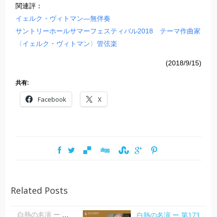
関連評：
イェルク・ヴィトマン―無伴奏
サントリーホールサマーフェスティバル2018 テーマ作曲家
〈イェルク・ヴィトマン〉管弦楽
(2018/9/15)
共有:
Facebook
X
Related Posts
白熱の名演 ー 第173
白熱の名演 ー 第173回 神戸市室内管弦楽団定期演奏会 「からみあう情熱」| 大田美佐子