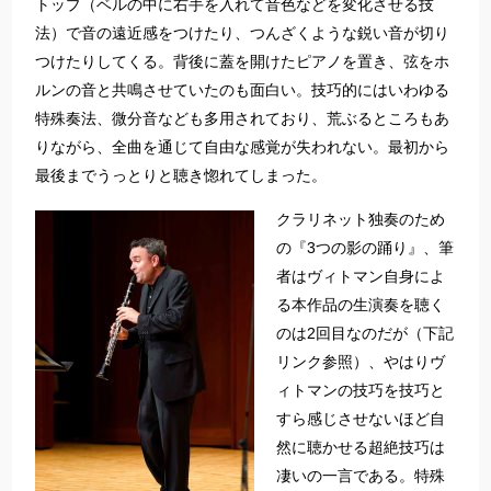
トップ（ベルの中に右手を入れて音色などを変化させる技
法）で音の遠近感をつけたり、つんざくような鋭い音が切り
つけたりしてくる。背後に蓋を開けたピアノを置き、弦をホ
ルンの音と共鳴させていたのも面白い。技巧的にはいわゆる
特殊奏法、微分音なども多用されており、荒ぶるところもあ
りながら、全曲を通じて自由な感覚が失われない。最初から
最後までうっとりと聴き惚れてしまった。
クラリネット独奏のため
の『3つの影の踊り』、筆
者はヴィトマン自身によ
る本作品の生演奏を聴く
のは2回目なのだが（下記
リンク参照）、やはりヴ
ィトマンの技巧を技巧と
すら感じさせないほど自
然に聴かせる超絶技巧は
凄いの一言である。特殊