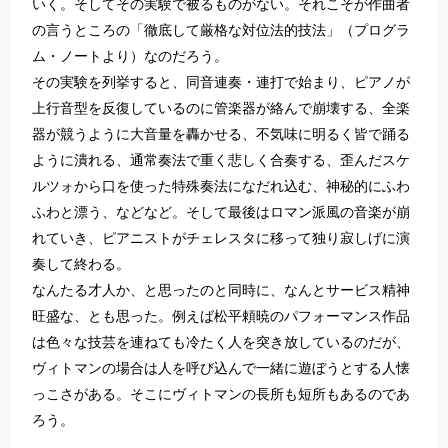
いく。そしてその実験で被るものがない。それこそが作曲者
の言うところの「徹底して厳格な対位法的技法」（プログラ
ム・ノートより）なのだろう。
その実験を列挙すると、同音連奏・連打で始まり、ピアノが
上行音型を反復しているのに管楽器が絡んで崩壊する、全楽
器が競うように大音量を轟かせる、不気味に明るく皆で踊る
ように潰れる、通常奏法で重く悲しく合奏する、歪んだスケ
ルツォから口を使った特殊奏法になだれ込む、神秘的にふわ
ふわと漂う、などなど。そして最後はロマン派風の音楽が崩
れていき、ピアニストがチェレスタに移って独り寂しげに演
奏して終わる。
なんたる才人か、と思ったのと同時に、なんとサービス精神
旺盛な、とも思った。例えば松平頼暁のパフォーマンス作品
は色々な技芸を連ねても冷たく人を突き放しているのだが、
ヴィトマンの場合は人を呼び込んで一緒に遊ぼうとする人懐
っこさがある。そこにヴィトマンの長所も短所もあるのであ
ろう。