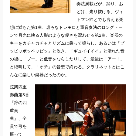
奏法満載だが、踊り、お
どけ、走り抜ける、ヴィ
トマン節とでも言える楽
想に満ちた第1曲、虚ろなトレモロと重音奏法のロングトー
ンで月光に映る人影のような儚さを漂わせる第2曲、楽器の
キーをカチャカチャとリズムに乗って鳴らし、あるいは「プ
ッピッポッペッピッ」と吹き、「ギュイイイイ」と潰れた音
の後に「ブー」と低音をならしたりして、最後は「アー！」
と絶叫して、「オチ」の音型で終わる。クラリネットとはこ
んなに楽しい楽器だったのか。
弦楽四重
奏曲第3番
『狩の四
重奏
曲』、全
員で弓を
振って