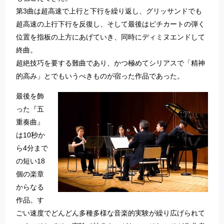
第3曲は超高速で上行と下行を繰り返し、グリッサンドでも
超高速の上行下行を反復し、そして最後はピチカートの弾く
位置を指板の上方にあげていき、同時にディミヌエンドして
終曲。
超絶技巧を要する難曲であり、かつ極めてシリアスで「精神
的高み」とでもいうべきものが宿った作品であった。
最後を飾
った『五
重奏曲』
は10秒か
ら4分まで
の短い18
個の楽章
からなる
作品。す
ごい速度でどんどん多種多様な音楽的実験が繰り広げられて