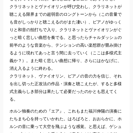
クラリネットとヴァイオリンが呼び交わし、クラリネットが
聴こえる限界までの超弱音のロングトーンから（この音量で
も音がしっかりと聴こえるのがまた凄い）、ピアノがゆっく
りと和音の拍打ちで入り、クラリネットとヴァイオリンがぐ
っと暗く悲しい曲想を奏でる。と思ったらチャルダッシュの
前半のような音楽から、テンションの高い楽想群が畳み掛け
るように現れてあっと言う間に去っていく（ここは多様式主
義か？）。また暗く悲しい曲想に帰り、さらにはかなげに、
消え入るように終わる。
クラリネット、ヴァイオリン、ピアノの音の力を信じ、それ
を出し切った正攻法の作品・演奏と聴こえたが、すると多様
式主義らしき部分は果たして必要だったのかとも思えてく
る。
ホルン独奏のための『エア』、これもまた福川伸陽の演奏に
たちまち心を持っていかれた。はろばろと、おおらかに、ホ
ルンの音に乗って大空を飛ぶような感覚。と思えば、ゲシュ