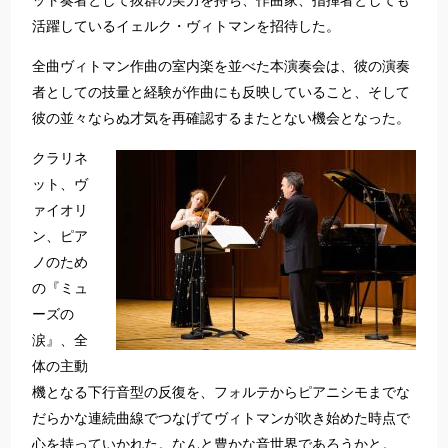
ット奏者として抜群の実力を持ち、作曲家、指揮者としても
活躍しているイェルク・ヴィトマンを招待した。
全曲ヴィトマン作曲の室内楽を並べた本演奏会は、彼の演奏
者としての技量と経験が作曲にも反映していること、そして
彼の並々ならぬ才気を再確認するまたとない機会となった。
クラリネ
ット、ヴ
ァイオリ
ン、ピア
ノのため
の『ミュ
ーズの
涙』、全
体の主動
機となる下行音型の反復を、フォルテからピアニシモまでな
だらかな連続曲線でつなげてヴィトマンが吹き始めた時点で
心を持っていかれた。なんと豊かな音世界であろうかと。