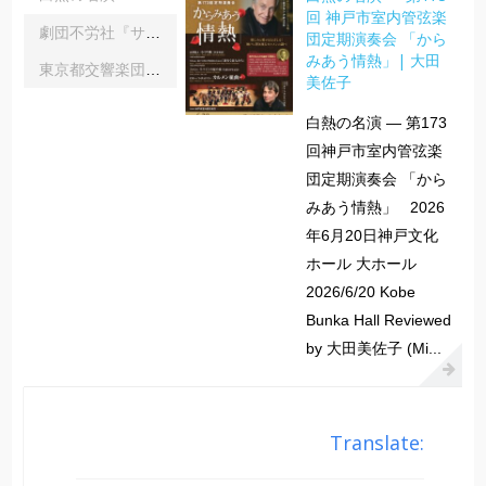
回 神戸市室内管弦楽
劇団不労社『サイキックサイファー』｜内野 儀
団定期演奏会 「から
みあう情熱」| 大田
東京都交響楽団第1045回定期演奏会Aシリーズ｜齋藤俊夫
美佐子
白熱の名演 ― 第173
回神戸市室内管弦楽
団定期演奏会 「から
みあう情熱」 2026
年6月20日神戸文化
ホール 大ホール
2026/6/20 Kobe
Bunka Hall Reviewed
by 大田美佐子 (Mi...
Translate: