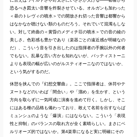
に言えばワイルドさや野太さにいささか欠ける――都響から
恐るべき図太い音響を炸裂させている。オルガンも加わった
＜昼のトレヴィの噴水＞での開放され切った音響は都響から
はなかなか聴けない類のものだろう。それでいて混濁もしな
い。対して終曲の＜黄昏のメディチ荘の噴水＞での音の綾の
美しさ。色彩感も豊かであり（楽器ごとの遠近感が明確なの
だ）、こういう音を引き出したのは指揮者の手腕以外の何者
でもない。乱暴な言い方かも知れないが、バッティストーニ
よりも表現の幅が広いのがルスティオーニなのではないか、
という気がするのだ。
休憩を挟んでの『幻想交響曲』。ここで指揮者は、休符やテ
ヌートなどのいわば「間合い」や「溜め」を生かす、という
方向を取らずに一気呵成に演奏を進めて行く。しかし、そこ
にはある種の品格も備わっており、敢えて名前を出すならば
ミュンシュのような「爆演」にはならない。こういう「表現
性と抑制」のバランスの取れ方が全く素晴らしい。まさにベ
ルリオーズ的ではないか。第4楽章になると実に明確にその