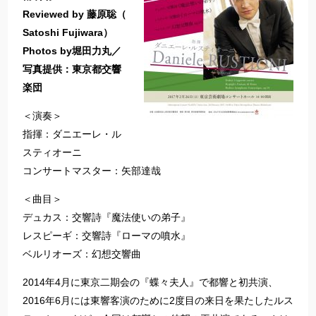
Reviewed by 藤原聡（
Satoshi Fujiwara）
Photos by堀田力丸／
写真提供：東京都交響
楽団
＜演奏＞
指揮：ダニエーレ・ル
スティオーニ
コンサートマスター：矢部達哉
＜曲目＞
デュカス：交響詩『魔法使いの弟子』
レスピーギ：交響詩『ローマの噴水』
ベルリオーズ：幻想交響曲
2014年4月に東京二期会の『蝶々夫人』で都響と初共演、
2016年6月には東響客演のために2度目の来日を果たしたルス