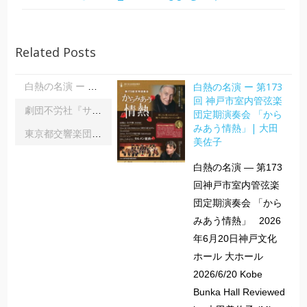
Related Posts
白熱の名演 ー 第173
白熱の名演 ー 第173回 神戸市室内管弦楽団定期演奏会 「からみあう情熱」| 大田美佐子
回 神戸市室内管弦楽
劇団不労社『サイキックサイファー』｜内野 儀
団定期演奏会 「から
みあう情熱」| 大田
東京都交響楽団第1045回定期演奏会Aシリーズ｜齋藤俊夫
美佐子
白熱の名演 ― 第173
回神戸市室内管弦楽
団定期演奏会 「から
みあう情熱」 2026
年6月20日神戸文化
ホール 大ホール
2026/6/20 Kobe
Bunka Hall Reviewed