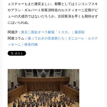
ェスチャーもまた微笑ましい。都響としてはミンコンフスキ
やアラン・ギルバート初客演時並のルスティオーニ定期デビ
ューの大成功ではないだろうか。次回客演を早くも期待せず
にはいられぬ。
関連評：
東京二期会オペラ劇場「トスカ」｜藤原聡
関連コラム：
撮っておきの音楽家たち｜ダニエーレ・ルステ
ィオーニ｜林喜代種