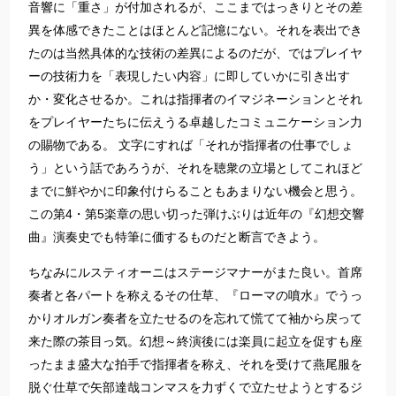
音響に「重さ」が付加されるが、ここまではっきりとその差
異を体感できたことはほとんど記憶にない。それを表出でき
たのは当然具体的な技術の差異によるのだが、ではプレイヤ
ーの技術力を「表現したい内容」に即していかに引き出す
か・変化させるか。これは指揮者のイマジネーションとそれ
をプレイヤーたちに伝えうる卓越したコミュニケーション力
の賜物である。 文字にすれば「それが指揮者の仕事でしょ
う」という話であろうが、それを聴衆の立場としてこれほど
までに鮮やかに印象付けらることもあまりない機会と思う。
この第4・第5楽章の思い切った弾けぶりは近年の『幻想交響
曲』演奏史でも特筆に価するものだと断言できよう。
ちなみにルスティオーニはステージマナーがまた良い。首席
奏者と各パートを称えるその仕草、『ローマの噴水』でうっ
かりオルガン奏者を立たせるのを忘れて慌てて袖から戻って
来た際の茶目っ気。幻想～終演後には楽員に起立を促すも座
ったまま盛大な拍手で指揮者を称え、それを受けて燕尾服を
脱ぐ仕草で矢部達哉コンマスを力ずくで立たせようとするジ