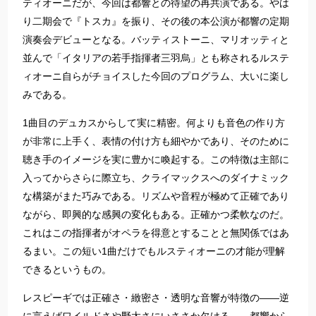
ティオーニだが、今回は都響との待望の再共演である。やは
り二期会で『トスカ』を振り、その後の本公演が都響の定期
演奏会デビューとなる。バッティストーニ、マリオッティと
並んで「イタリアの若手指揮者三羽烏」とも称されるルステ
ィオーニ自らがチョイスした今回のプログラム、大いに楽し
みである。
1曲目のデュカスからして実に精密。何よりも音色の作り方
が非常に上手く、表情の付け方も細やかであり、そのために
聴き手のイメージを実に豊かに喚起する。この特徴は主部に
入ってからさらに際立ち、クライマックスへのダイナミック
な構築がまた巧みである。リズムや音程が極めて正確であり
ながら、即興的な感興の変化もある。正確かつ柔軟なのだ。
これはこの指揮者がオペラを得意とすることと無関係ではあ
るまい。この短い1曲だけでもルスティオーニの才能が理解
できるというもの。
レスピーギでは正確さ・緻密さ・透明な音響が特徴の――逆