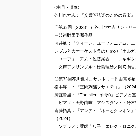
<曲目・演奏>
芥川也寸志：『交響管弦楽のための音楽』（
〇第33回（2023年）芥川也寸志サント
ー芸術財団委嘱作品
向井航：『クィーン』ユーフォニアム、エ
ンブルと大オーケストラのための（オルガン
ユーフォニアム：佐藤采香 エレキギタ
女声アンサンブル：松島理紗／岡﨑陽香
〇第35回芥川也寸志サントリー作曲賞候補
松本淳一：『空間刺繍ソサエティ』（202
廣庭賢里：『The silent girl(s)』ピ
ピアノ：天野由唯 アシスタント：鈴木
斎藤拓真：『アンティゴネーとクレオン』
（2024）
ソプラノ：薬師寺典子 エレクトロニク