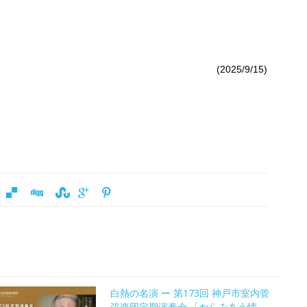
(2025/9/15)
白熱の名演 ー 第173回 神戸市室内管
弦楽団定期演奏会 「からみあう情