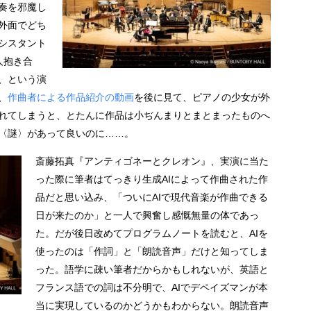
奏を邪魔し
外面でどち
シスタント
人抱き合
、という演
、
作曲者による作品紹介の動画
を後に見て、ピアノの少女が外
れてしまうと、とたんに作品は小ぢんまりとまとまったものへ
〈謎〉があって良いのに……。
斎藤拓真『アンティゴネーとクレオン』、実演に当た
った際に筆者はてっきり生成AIによって作曲された作
品だと思い込み、「ついにAIで現代音楽が作曲できる
日が来たのか」と一人で興奮し感慨無量の体であっ
た。だが後日改めてプログラムノートを読むと、AIを
使ったのは「作詞」と「朗読音声」だけと知ってしま
った。語学に疎い筆者だからかもしれないが、英語と
フランス語での詞は不分明で、AIでデペイズマンが本
当に実現しているのかどうかもわからない。朗読音声