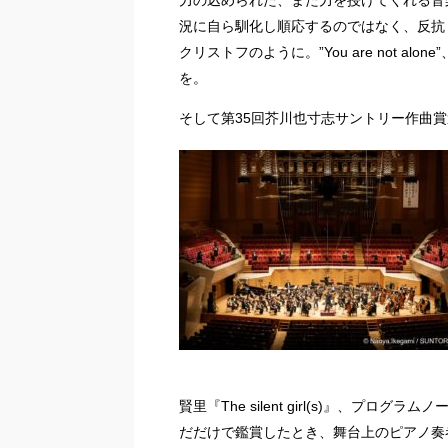
力の込められた、また力を授けてくれる音
況に自ら馴化し順応するのではなく、反抗
クリストフのように。”You are not 
を。
そして第35回芥川也寸志サントリー作曲
賢里『The silent girl(s)』、プログラム
だだけで鑑賞したとき、舞台上のピアノ奏