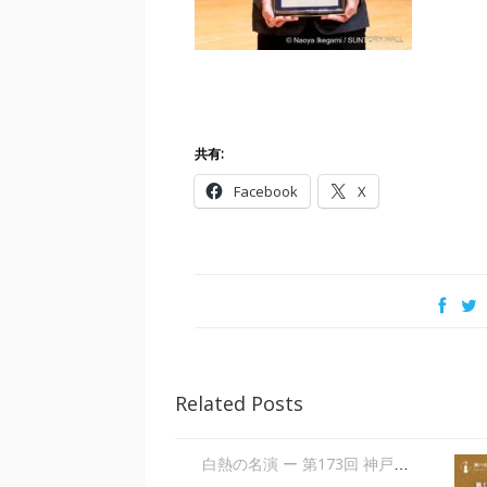
共有:
Facebook
X
Related Posts
白熱の名演 ー 第173回 神戸市室内管弦楽団定期演奏会 「からみあう情熱」| 大田美佐子