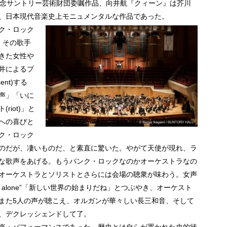
記念サントリー芸術財団委嘱作品、向井航『クィーン』は芥川
、日本現代音楽史上モニュメンタルな作品であった。
ク・ロック
。その歌手
きた女性や
井によるプ
nt)する
声」「いに
iot)」と
への喜びと
ク・ロック
のだが、凄いものだ、と素直に驚いた。やがて天使が現れ、ラ
な歌声をあげる。もうパンク・ロックなのかオーケストラなの
オーケストラとソリストとさらには会場の聴衆が味わう。女声
not alone”「新しい世界の始まりだね」とつぶやき、オーケスト
また5人の声が聴こえ、オルガンが華々しい長三和音、そして
、デクレッシェンドして了。