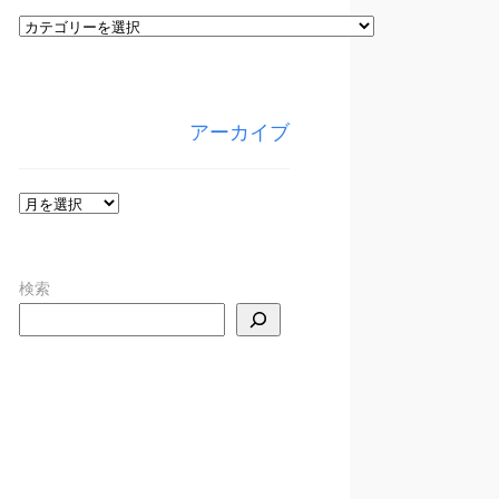
カ
テ
ゴ
リ
アーカイブ
ー
ア
ー
カ
検索
イ
ブ