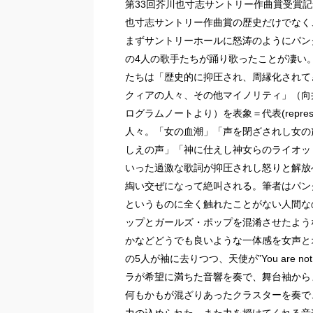
第33回芥川也寸志サントリー作曲賞受賞
也寸志サントリー作曲賞の歴史だけでなく
まずサントリーホールに怒涛のようにパン
の4人の歌手たちが踊り歌ったことが凄い
たちは「歴史的に抑圧され、周縁化されて
クィアの人々、その他マイノリティ」（向
ログラムノートより）を表象＝代表(represe
人々。「女の血潮」「声を閉ざされし女の
しえの声」「神に仕えし神女らのライオット(r
いった過激な歌詞が抑圧されし怒りと解放
綯い交ぜになって絶叫される。筆者はパン
というものに全く触れたことがない人間な
ップとガールズ・ポップを混淆させたよう
かなどどうでも良いような一体感を女声と
の5人が袖に去りつつ、天使が”You are 
ラが希望に満ちた音響を奏で、舞台袖から
何もかもが混ざりあったクラスターを奏で