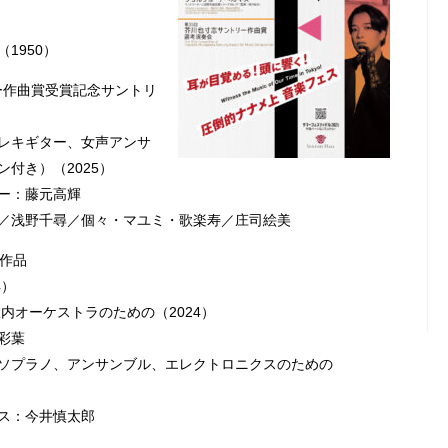
1950）
リー作曲賞受賞記念サントリ
レキギター、女声アンサ
付き）（2025）
ー：藤元高輝
／浅野千尋／個々・マユミ・歌楽寿／庄司絵美
作品
4）
アノと室内オーケストラのための（2024）
彩葉
ソプラノ、アンサンブル、エレクトロニクスのための
ス：今井慎太郎