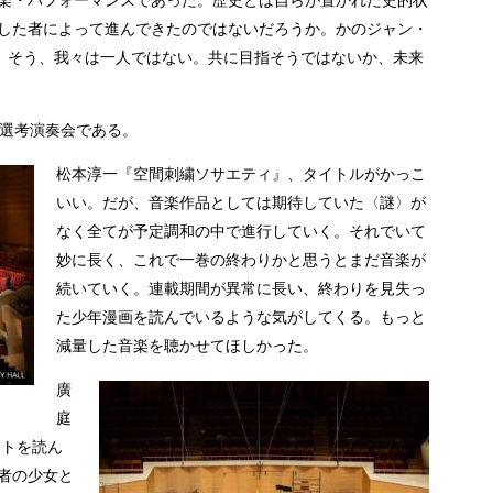
楽・パフォーマンスであった。歴史とは自らが置かれた史的状
した者によって進んできたのではないだろうか。かのジャン・
alone”、そう、我々は一人ではない。共に目指そうではないか、未来
賞選考演奏会である。
松本淳一『空間刺繍ソサエティ』、タイトルがかっこ
いい。だが、音楽作品としては期待していた〈謎〉が
なく全てが予定調和の中で進行していく。それでいて
妙に長く、これで一巻の終わりかと思うとまだ音楽が
続いていく。連載期間が異常に長い、終わりを見失っ
た少年漫画を読んでいるような気がしてくる。もっと
減量した音楽を聴かせてほしかった。
廣
庭
ノートを読ん
者の少女と