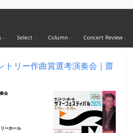
s
Select
Column
Concert Review
サントリー作曲賞選考演奏会｜齋
奏会
ントリーホール