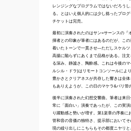
レンジングなプログラムではないだろうし
る。とはいえ個人的には少し捻ったプログ
チケットは完売。
最初に演奏されたのはサン=サーンスの『
揮者との印象が筆者にはあるのだが、この
着いたトーンで一貫させ―ただしスケルツ
高揚に陥らずにあくまで品格がある。注文
る深み、静謐さ、陶酔感。これは今後のマ
ルシル・ドラ)はリモートコンソールによ
豊かさとクリアネスが共存した響きは全体
もありえようが、この日のマケラ&パリ管
後半に演奏された幻想交響曲。筆者は来日
常に「面白い」演奏であったが、この実演
り躍動感と勢いが増す。第1楽章の序奏に
管和音の音価の独特さ、提示部においてそ
現の繰り出しにこちらもその都度ニヤリと