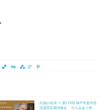
a
白熱の名演 ー 第173回 神戸市室内管
弦楽団定期演奏会 「からみあう情