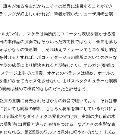
、誰もが知る名曲だからこそその差異に注目することができ
ラミングが好ましいけれど。筆者が聴いたミューザ川崎公演、
オルガン付』。マケラは局所的にユニークな表現を聴かせる指
日の本作品の演奏ではそういった方向性ではなく、全曲を落ち
ォはかなりの快速調―、それゆえフィナーレでもコケ威し的な
を付けるとすれば、ポコ・アダージョの箇所においてのさらな
ケラの成長により解決されると期待したい。オルガン(奏者は
りステージ上手での演奏。オケとのバランスは絶妙、ホールの
を飽和させてカオス化させない。よりスペクタキュラーな演奏
の演奏は極めて模範的なものだったと評せよう。
公演の直前に発売されたばかりの録音で聴いており、それは非
においても同様の解釈、もちろん聴衆を前にしているだけによ
おける漸次的なダイナミクス変化の付け方、主部の少し前の木
の反復時に1度目と違った表情をつける、などとその多彩な表
させられる。第2楽章のワルツは意外に軽やかではなくリズム