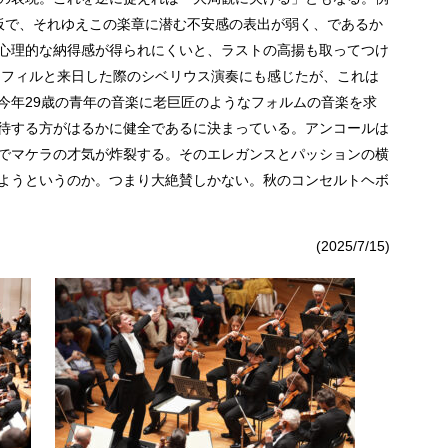
板で、それゆえこの楽章に潜む不安感の表出が弱く、であるか
心理的な納得感が得られにくいと、ラストの高揚も取ってつけ
ロ・フィルと来日した際のシベリウス演奏にも感じたが、これは
今年29歳の青年の音楽に老巨匠のようなフォルムの音楽を求
待する方がはるかに健全であるに決まっている。アンコールは
でマケラの才気が炸裂する。そのエレガンスとパッションの横
ようというのか。つまり大絶賛しかない。秋のコンセルトヘボ
(2025/7/15)