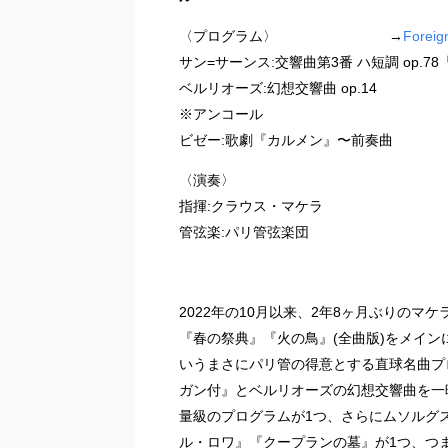
〈プログラム〉 →
Foreig
サン=サーンス:交響曲第3番 ハ短調 op.7
ベルリオーズ:幻想交響曲 op.14
※アンコール
ビゼー:歌劇『カルメン』〜前奏曲
〈演奏〉
指揮:クラウス・マケラ
管弦楽:パリ管弦楽団
2022年の10月以来、2年8ヶ月ぶりの
『春の祭典』『火の鳥』(全曲版)をメイ
いうまさにパリ管の得意とする直球名曲プ
ガン付』とベルリオーズの幻想交響曲を一
量級のプログラムが1つ、さらにムソルグ
ル・ロワ』『クープランの墓』が1つ、つ