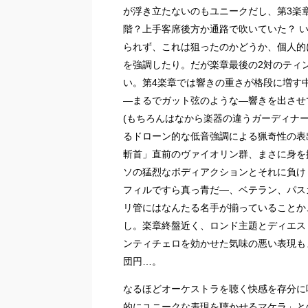
が浮き立たないのもユニークだし、第3楽
階？上手客席後方か通路で吹いていた？ 
られず、これは狙ったのかどうか、個人的
を強調したり。だが楽章最後の2対のティ
い。第4楽章では響きの重さが格段に増す
―まるでガット弦のような―響きを出させ
(もちろんはなから楽器の違うガーディナ
るドローン的な低音強調による猟奇性の表
斬首」直前のヴァイオリン群、まさに身を
ソの猛烈なボディアクションとそれに負け
フィルですら真っ青だ―、ベテラン、パス
リ管にはなんたる名手が揃っていることか
し。楽章終盤近く、ロンド主題とディエス
ンティチェロを効かせた気味の悪い表現も
団円…。
なるほどオーケストラを聴く快感を存分に
的にユニークな表現を聴かせるマケラ」と