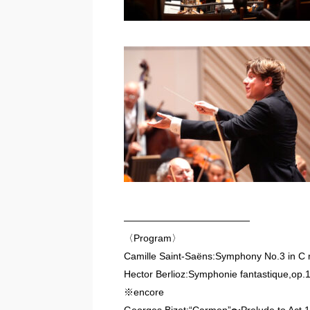
—————————————
〈Program〉
Camille Saint-Saëns:Symphony No.3 in C 
Hector Berlioz:Symphonie fantastique,op.
※encore