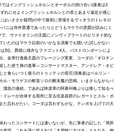
章ではイングリッシュホルンとオーボエの掛け合い(後者は3
いずれにせよイングリッシュホルンとの音とあまり遠近が感じ
にはいささか疑問)の中で最初に登場するヴィオラのトレモロ
ンパニは存外普通であったりとどうもマケラの意図が読みにく
中で、ヴァイオリンの主題にノンヴィブラートのピリオド的な
ていたのはマケラ以前のいかなる演奏でも聴いた試しがない
ーは別)。異様に雄弁なファゴット4人、バストロンボーンによ
出、金管行進曲主題のフレージング変更、コーダの「ギロチン
挺した捨て身の進軍―コンサートマスター、アンドレア・オビ
じと食らいつく後ろのトゥッティの音圧/演奏姿はベルリン・
カル・モラゲスの斬首ソロの断末魔の悲鳴、いまさらながらパ
、溜息の連続。であれば終楽章の阿鼻叫喚ぶりは推して知るべ
・イレーが合体する箇所に至る弦楽器群のレガートとスル・ポ
また忘れがたい。コーダは言わずもがな、テンポを上げての大
味わったコンサートには違いないが、先に筆者の記した「局所
の表現。これを逆に捉えれば「大局観に欠ける」ともなる。例