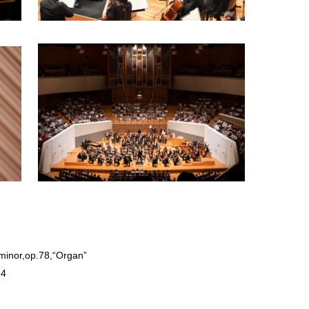
minor,op.78,“Organ”
14