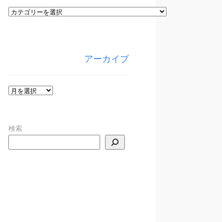
カ
テ
ゴ
リ
アーカイブ
ー
ア
ー
カ
検索
イ
ブ