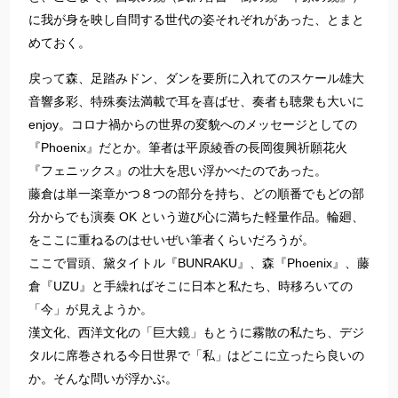
に我が身を映し自問する世代の姿それぞれがあった、とまと
めておく。
戻って森、足踏みドン、ダンを要所に入れてのスケール雄大
音響多彩、特殊奏法満載で耳を喜ばせ、奏者も聴衆も大いに
enjoy。コロナ禍からの世界の変貌へのメッセージとしての
『Phoenix』だとか。筆者は平原綾香の長岡復興祈願花火
『フェニックス』の壮大を思い浮かべたのであった。
藤倉は単一楽章かつ８つの部分を持ち、どの順番でもどの部
分からでも演奏 OK という遊び心に満ちた軽量作品。輪廻、
をここに重ねるのはせいぜい筆者くらいだろうが。
ここで冒頭、黛タイトル『BUNRAKU』、森『Phoenix』、藤
倉『UZU』と手繰ればそこに日本と私たち、時移ろいての
「今」が見えようか。
漢文化、西洋文化の「巨大鏡」もとうに霧散の私たち、デジ
タルに席巻される今日世界で「私」はどこに立ったら良いの
か。そんな問いが浮かぶ。