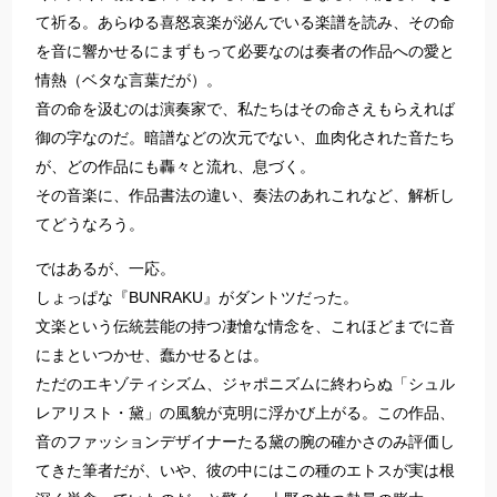
て祈る。あらゆる喜怒哀楽が泌んでいる楽譜を読み、その命
を音に響かせるにまずもって必要なのは奏者の作品への愛と
情熱（ベタな言葉だが）。
音の命を汲むのは演奏家で、私たちはその命さえもらえれば
御の字なのだ。暗譜などの次元でない、血肉化された音たち
が、どの作品にも轟々と流れ、息づく。
その音楽に、作品書法の違い、奏法のあれこれなど、解析し
てどうなろう。
ではあるが、一応。
しょっぱな『BUNRAKU』がダントツだった。
文楽という伝統芸能の持つ凄愴な情念を、これほどまでに音
にまといつかせ、蠢かせるとは。
ただのエキゾティシズム、ジャポニズムに終わらぬ「シュル
レアリスト・黛」の風貌が克明に浮かび上がる。この作品、
音のファッションデザイナーたる黛の腕の確かさのみ評価し
てきた筆者だが、いや、彼の中にはこの種のエトスが実は根