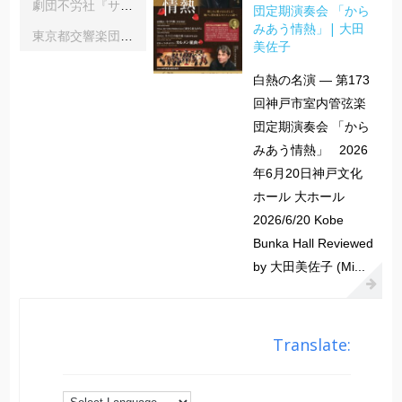
劇団不労社『サイキックサイファー』｜内野 儀
団定期演奏会 「から
みあう情熱」| 大田
東京都交響楽団第1045回定期演奏会Aシリーズ｜齋藤俊夫
美佐子
白熱の名演 ― 第173
回神戸市室内管弦楽
団定期演奏会 「から
みあう情熱」 2026
年6月20日神戸文化
ホール 大ホール
2026/6/20 Kobe
Bunka Hall Reviewed
by 大田美佐子 (Mi...
Translate: