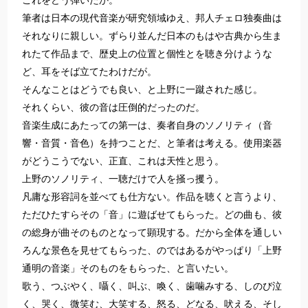
これをどう弾いたか。
筆者は日本の現代音楽が研究領域ゆえ、邦人チェロ独奏曲は
それなりに親しい。ずらり並んだ日本のもはや古典から生ま
れたて作品まで、歴史上の位置と個性とを聴き分けような
ど、耳をそば立てたわけだが。
そんなことはどうでも良い、と上野に一蹴された感じ。
それくらい、彼の音は圧倒的だったのだ。
音楽生成にあたっての第一は、奏者自身のソノリティ（音
響・音質・音色）を持つことだ、と筆者は考える。使用楽器
がどうこうでない、正直、これは天性と思う。
上野のソノリティ、一聴だけで人を掻っ攫う。
凡庸な形容詞を並べても仕方ない。作品を聴くと言うより、
ただひたすらその「音」に遊ばせてもらった。どの曲も、彼
の総身が曲そのものとなって顕現する。だから全体を通しい
ろんな景色を見せてもらった、のではあるがやっぱり「上野
通明の音楽」そのものをもらった、と言いたい。
歌う、つぶやく、囁く、叫ぶ、喚く、歯噛みする、しのび泣
く、哭く、微笑む、大笑する、怒る、どなる、吠える、そし