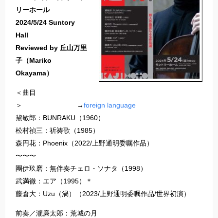
リーホール
2024/5/24 Suntory
Hall
Reviewed by 丘山万里
子（Mariko
Okayama）
＜曲目
＞ →
foreign language
黛敏郎：BUNRAKU（1960）
松村禎三：祈祷歌（1985）
森円花：Phoenix（2022/上野通明委嘱作品）
〜〜〜
團伊玖磨：無伴奏チェロ・ソナタ（1998）
武満徹：エア（1995）＊
藤倉大：Uzu（渦）（2023/上野通明委嘱作品/世界初演）
前奏／瀧廉太郎：荒城の月