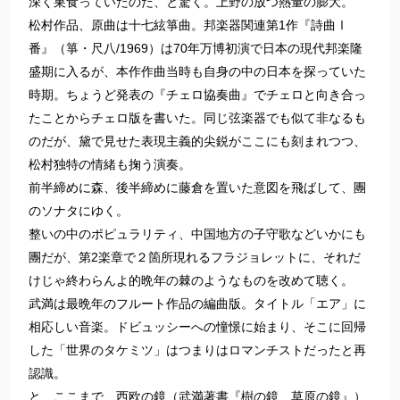
深く巣食っていたのだ、と驚く。上野の放つ熱量の膨大。
松村作品、原曲は十七絃箏曲。邦楽器関連第1作『詩曲Ⅰ
番』（箏・尺八/1969）は70年万博初演で日本の現代邦楽隆
盛期に入るが、本作作曲当時も自身の中の日本を探っていた
時期。ちょうど発表の『チェロ協奏曲』でチェロと向き合っ
たことからチェロ版を書いた。同じ弦楽器でも似て非なるも
のだが、黛で見せた表現主義的尖鋭がここにも刻まれつつ、
松村独特の情緒も掬う演奏。
前半締めに森、後半締めに藤倉を置いた意図を飛ばして、團
のソナタにゆく。
整いの中のポピュラリティ、中国地方の子守歌などいかにも
團だが、第2楽章で２箇所現れるフラジョレットに、それだ
けじゃ終わらんよ的晩年の棘のようなものを改めて聴く。
武満は最晩年のフルート作品の編曲版。タイトル「エア」に
相応しい音楽。ドビュッシーへの憧憬に始まり、そこに回帰
した「世界のタケミツ」はつまりはロマンチストだったと再
認識。
と、ここまで、西欧の鏡（武満著書『樹の鏡 草原の鏡』）