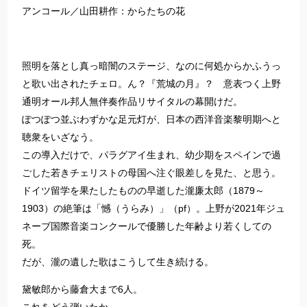
アンコール／山田耕作：からたちの花
照明を落とし真っ暗闇のステージ、なのに何処からかふうっ
と歌い出されたチェロ。ん？『荒城の月』？ 意表つく上野
通明オール邦人無伴奏作品リサイタルの幕開けだ。
ぽつぽつ並ぶわずかな足元灯が、日本の西洋音楽黎明期へと
聴衆をいざなう。
この導入だけで、パラグアイ生まれ、幼少期をスペインで過
ごした若きチェリストの母国へ注ぐ眼差しを見た、と思う。
ドイツ留学を果たしたものの早逝した瀧廉太郎（1879～
1903）の絶筆は「憾（うらみ）」（pf）。上野が2021年ジュ
ネーブ国際音楽コンクールで優勝した年齢より若くしての
死。
だが、瀧の遺した歌はこうして生き続ける。
黛敏郎から藤倉大まで6人。