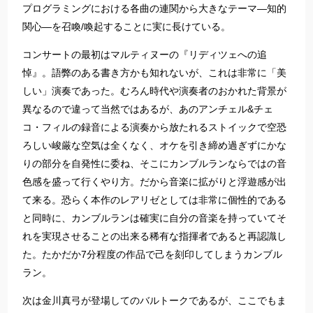
プログラミングにおける各曲の連関から大きなテーマ―知的
関心―を召喚/喚起することに実に長けている。
コンサートの最初はマルティヌーの『リディツェへの追
悼』。語弊のある書き方かも知れないが、これは非常に「美
しい」演奏であった。むろん時代や演奏者のおかれた背景が
異なるので違って当然ではあるが、あのアンチェル&チェ
コ・フィルの録音による演奏から放たれるストイックで空恐
ろしい峻厳な空気は全くなく、オケを引き締め過ぎずにかな
りの部分を自発性に委ね、そこにカンブルランならではの音
色感を盛って行くやり方。だから音楽に拡がりと浮遊感が出
て来る。恐らく本作のレアリゼとしては非常に個性的である
と同時に、カンブルランは確実に自分の音楽を持っていてそ
れを実現させることの出来る稀有な指揮者であると再認識し
た。たかだか7分程度の作品で己を刻印してしまうカンブル
ラン。
次は金川真弓が登場してのバルトークであるが、ここでもま