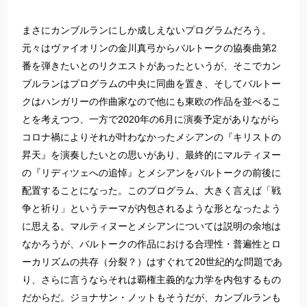
まさにカンブルランにしか成しえないプログラムだろう。
元々はヴァイオリンの金川真弓からバルトークの協奏曲第2
番を弾きたいとのリクエストがあったというが、そこでカン
ブルランはプログラムの中央に同曲を置き、そしてバルトー
クはハンガリーの作曲家なので他にも東欧の作品を並べるこ
とを考えつつ、一方で2020年の6月に演奏予定がありながら
コロナ禍によりそれが叶わなかったメシアンの『キリストの
昇天』を演奏したいとの思いがあり、最終的にマルティヌー
の『リディツェへの追悼』とメシアンをバルトークの前後に
配置することになった。このプログラム、大きく言えば「戦
争と祈り」というテーマが内包されるような形となったよう
に思える。マルティヌーとメシアンについては説明の余地は
なかろうが、バルトークの作品における合理性・普遍性とロ
ーカリズムの共存（分裂？）はすぐれて20世紀的な問題であ
り、さらに言うならそれは覇権主義的な力学を内包するもの
だからだ。ジョナサン・ノットもそうだが、カンブルランも