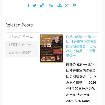
Related Posts
白熱の名演 ー 第173
白熱の名演 ー 第173回 神戸市室内管弦楽団定期演奏会 「からみあう情熱」| 大田美佐子
回 神戸市室内管弦楽
劇団不労社『サイキックサイファー』｜内野 儀
団定期演奏会 「から
みあう情熱」| 大田
東京都交響楽団第1045回定期演奏会Aシリーズ｜齋藤俊夫
美佐子
白熱の名演 ― 第173
回神戸市室内管弦楽
団定期演奏会 「から
みあう情熱」 2026
年6月20日神戸文化
ホール 大ホール
2026/6/20 Kobe