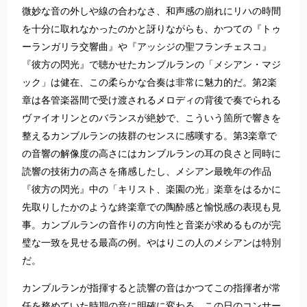
微妙な音の外しや線の合わなさ、和声感の崩れにリハの時間
を十分に取れなかったのかと訝りながらも、かつての『トゥ
ーランガリラ交響曲』や『アッシジの聖フランチェスコ』
『彼方の閃光』で聴かせたカンブルランの「メシアン・マジ
ック」は健在、この柔らかな合奏は非常に魅力的だ。第2楽
章は各管楽器間で受け渡されるメロディの背後で奏でられる
ヴァイオリンとのバランスが絶妙で、こういう箇所で響きを
整えるカンブルランの抜群のセンスに感嘆する。第3楽章で
の音響の解像度の高さにはカンブルランの耳の良さと同時に
読響の技術力の高さを痛感したし、メシアン最晩年の作品
『彼方の閃光』中の「キリスト、楽園の光」楽章をはるかに
先取りしたかのような終楽章での陶酔感と愉悦感の表現も見
事。カンブルランの音作りの方向性と音楽が求めるものが完
璧な一致を見せる最高の例。やはりこの人のメシアンは特別
だ。
カンブルランが指揮すると読響の音はかつてこの指揮者が常
任を務めていた時期の音に明確に変わる。この日のコンサー