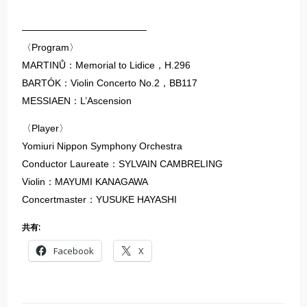
—————————————
〈Program〉
MARTINŮ：Memorial to Lidice，H.296
BARTÓK：Violin Concerto No.2，BB117
MESSIAEN：L’Ascension
〈Player〉
Yomiuri Nippon Symphony Orchestra
Conductor Laureate：SYLVAIN CAMBRELING
Violin：MAYUMI KANAGAWA
Concertmaster：YUSUKE HAYASHI
共有:
Facebook
X