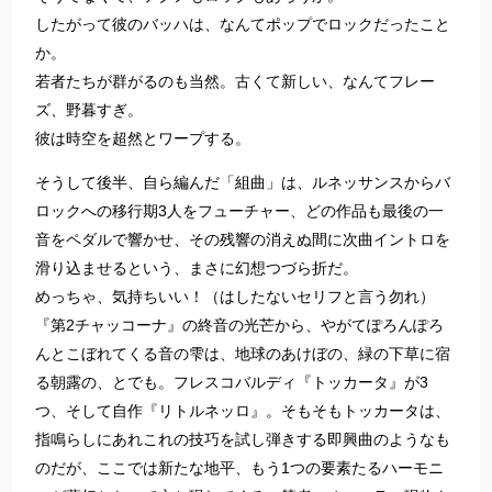
したがって彼のバッハは、なんてポップでロックだったこと
か。
若者たちが群がるのも当然。古くて新しい、なんてフレー
ズ、野暮すぎ。
彼は時空を超然とワープする。
そうして後半、自ら編んだ「組曲」は、ルネッサンスからバ
ロックへの移行期3人をフューチャー、どの作品も最後の一
音をペダルで響かせ、その残響の消えぬ間に次曲イントロを
滑り込ませるという、まさに幻想つづら折だ。
めっちゃ、気持ちいい！（はしたないセリフと言う勿れ）
『第2チャッコーナ』の終音の光芒から、やがてぽろんぽろ
んとこぼれてくる音の雫は、地球のあけぼの、緑の下草に宿
る朝露の、とでも。フレスコバルディ『トッカータ』が3
つ、そして自作『リトルネッロ』。そもそもトッカータは、
指鳴らしにあれこれの技巧を試し弾きする即興曲のようなも
のだが、ここでは新たな地平、もう1つの要素たるハーモニ