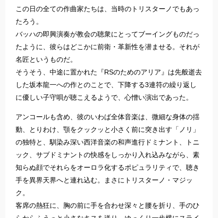
この日の全ての作曲家たちは、当時のトリスターノでもあっ
たろう。
バッハの即興演奏が教会の聴衆にとってブーイングものだっ
たように、彼らはどこかに前衛・革新性を潜ませる。それが
名匠というものだ。
そうそう、中途に置かれた『RSのためのアリア』は先般逝去
した坂本龍一への作とのことで、下降する3連符の繰り返し
に優しい子守唄が聴こえるようで、心憎い演出であった。
アンコールも含め、彼のいわば全体音楽は、微細な身体の揺
動、とりわけ、顎をクックッと小さく前に突き出す「ノリ」
の独特と、馴染み深い西洋音楽の和声進行ドミナント、トニ
ック、サブドミナントの快感をしっかり入れ込みながら、素
知らぬ顔でそれらをオーロラ化するポピュラリティで、聴き
手を異界天界へと連れ込む。まさにトリスターノ・マジッ
ク。
客席の熱狂に、胸の前に手を合わせ深々と腰を折り、手のひ