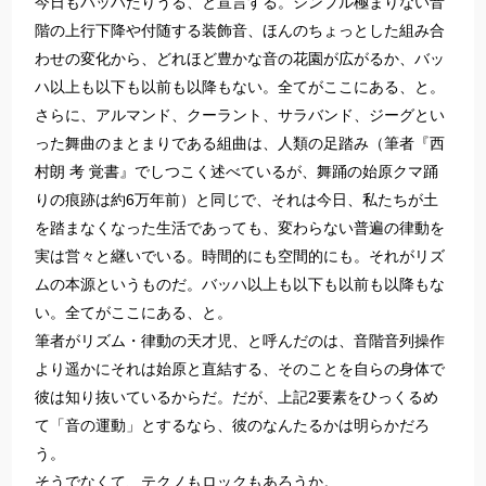
今日もバッハたりうる、と宣言する。シンプル極まりない音
階の上行下降や付随する装飾音、ほんのちょっとした組み合
わせの変化から、どれほど豊かな音の花園が広がるか、バッ
ハ以上も以下も以前も以降もない。全てがここにある、と。
さらに、アルマンド、クーラント、サラバンド、ジーグとい
った舞曲のまとまりである組曲は、人類の足踏み（筆者『西
村朗 考 覚書』でしつこく述べているが、舞踊の始原クマ踊
りの痕跡は約6万年前）と同じで、それは今日、私たちが土
を踏まなくなった生活であっても、変わらない普遍の律動を
実は営々と継いでいる。時間的にも空間的にも。それがリズ
ムの本源というものだ。バッハ以上も以下も以前も以降もな
い。全てがここにある、と。
筆者がリズム・律動の天才児、と呼んだのは、音階音列操作
より遥かにそれは始原と直結する、そのことを自らの身体で
彼は知り抜いているからだ。だが、上記2要素をひっくるめ
て「音の運動」とするなら、彼のなんたるかは明らかだろ
う。
そうでなくて、テクノもロックもあろうか。