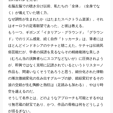
右脳左脳での聴き分け以前、私たちの「全体」（全身でな
く）が備えていた聴く力。
なぜ調性が生まれたか（はたまたスペクトラム楽派）。それ
はオーロラの定着願望であった、と彼は教える。
もう一つ、ギボンズ『イタリアン・グラウンド』『グラウン
ド』でのリズム感覚、続く自作『トッカータ』は、筆者には
ほとんどインドネシアのケチャと聴こえた。ケチャは伝統民
俗芸能だが、学者の採譜を見るならその精緻複雑な美しさ
（むろん当の演舞者らにスコアなどないが）に圧倒されよう
が、即興ではなく克明に記譜されているというトリスターノ
作品も、間違いなくそうであろうと思う。細分化された律動
の漸次微細変化の生み出すグルーブの妙、錯綜変幻するその
波の交錯が生む陶酔と熱狂は（足踏みも加わる）、やはり時
空を越えるのだ。
そうして名作とは、どのようなアプローチも可能とするやは
り無尽蔵の財宝であり、かつ、作品の骨格は何をどうしよう
が揺るぎない。