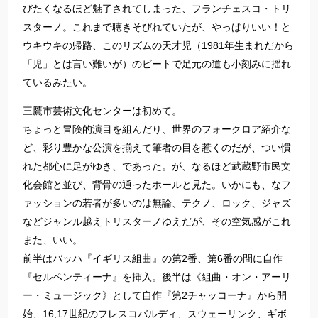
びたくなるほど魅了されてしまった、フランチェスコ・トリ
スターノ。これまで聴きそびれていたが、やっぱりいい！と
ウキウキの帰路、このリズムの天才児（1981年生まれだから
「児」とは言い難いが）のビートで足元の道も小刻みに揺れ
ているみたい。
三鷹市芸術文化センターは初めて。
ちょっと冒険的演目を組んだり、世界のフォークロア紹介な
ど、彩り豊かな公演を揃えて筆者の目を惹くのだが、つい慣
れた都心に足がゆき、であった。が、なるほど武蔵野市民文
化会館と並び、背骨の通ったホールと見た。いかにも、なフ
ァッションの若者が多いのは無論、テクノ、ロック、ジャズ
などジャンル越えトリスターノゆえだが、その空気感がこれ
また、いい。
前半はバッハ『イギリス組曲』の第2番、第6番の間に自作
『セルペンティーナ』を挿入。後半は《組曲・オン・アーリ
ー・ミュージック》として自作『第2チャッコーナ』から開
始、16,17世紀のフレスコバルディ、スウェーリンク、ギボ