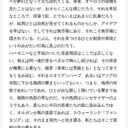
ーが夢幻となって立ち現れてくる。筆者、オーロラの現物を
見たことはないが、おそらくこんな感じだろう。それを卑近
なところで、揺蕩う虹、とでもいえばあまりに乱暴だろう
が、結局ひとは自然が見せてくれるものからしか、アイデア
を学ばない。そしてそれは無尽蔵にあり、それこそ無尽蔵に
隠されている。たぶん、それを見つけるひとが創造や表現と
いうやみがたい行為に及ぶのだろう。
ハーモニーなど手垢のついた音楽用語はここでは正しくな
い。例えば同一連打音をペダルで鳴らし続ければ、その倍音
が幾重にも重なり、鐘音（筆者には梵鐘とも）となって全て
をくるみ込む。それをエオリアンハープ、あるいはアジアの
寺院に下がる風鐸の響きといってもいい。つまり、地球の何
処であれいつであれ、ひとがみな親しく聴いている響きであ
り、無限の色彩の帯なのだ。その色調はシンセサイザーのよ
うでもあり、柔らかに今日の若者たちの肌に染み込んでゆ
く。オルガンが風の楽器であれば、スウェーリンク『ファン
タジア』は、そのまま現代へと吹き通る。私たちはそこで原
初の音の夢を見る。