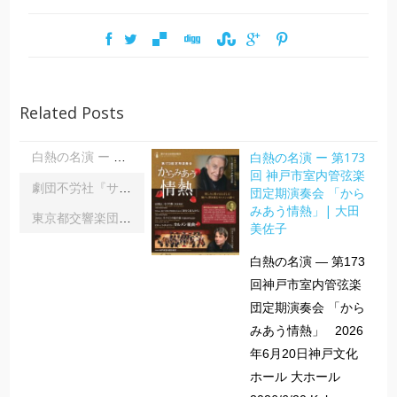
Related Posts
白熱の名演 ー 第173
白熱の名演 ー 第173回 神戸市室内管弦楽団定期演奏会 「からみあう情熱」| 大田美佐子
回 神戸市室内管弦楽
劇団不労社『サイキックサイファー』｜内野 儀
団定期演奏会 「から
みあう情熱」| 大田
東京都交響楽団第1045回定期演奏会Aシリーズ｜齋藤俊夫
美佐子
白熱の名演 ― 第173
回神戸市室内管弦楽
団定期演奏会 「から
みあう情熱」 2026
年6月20日神戸文化
ホール 大ホール