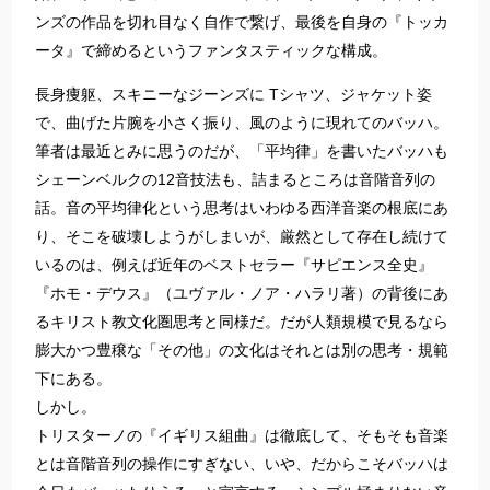
ンズの作品を切れ目なく自作で繋げ、最後を自身の『トッカ
ータ』で締めるというファンタスティックな構成。
長身痩躯、スキニーなジーンズに Tシャツ、ジャケット姿
で、曲げた片腕を小さく振り、風のように現れてのバッハ。
筆者は最近とみに思うのだが、「平均律」を書いたバッハも
シェーンベルクの12音技法も、詰まるところは音階音列の
話。音の平均律化という思考はいわゆる西洋音楽の根底にあ
り、そこを破壊しようがしまいが、厳然として存在し続けて
いるのは、例えば近年のベストセラー『サピエンス全史』
『ホモ・デウス』（ユヴァル・ノア・ハラリ著）の背後にあ
るキリスト教文化圏思考と同様だ。だが人類規模で見るなら
膨大かつ豊穣な「その他」の文化はそれとは別の思考・規範
下にある。
しかし。
トリスターノの『イギリス組曲』は徹底して、そもそも音楽
とは音階音列の操作にすぎない、いや、だからこそバッハは