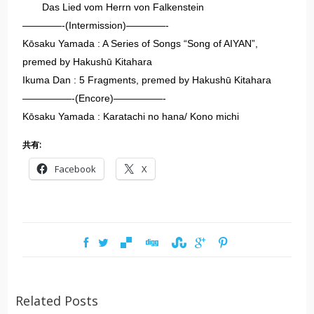
Das Lied vom Herrn von Falkenstein
————-(Intermission)————-
Kōsaku Yamada : A Series of Songs “Song of AIYAN”,
premed by Hakushū Kitahara
Ikuma Dan : 5 Fragments, premed by Hakushū Kitahara
—————-(Encore)—————-
Kōsaku Yamada : Karatachi no hana/ Kono michi
共有:
Facebook
X
Related Posts