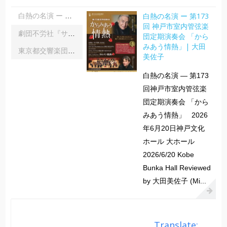
白熱の名演 ー 第173
白熱の名演 ー 第173回 神戸市室内管弦楽団定期演奏会 「からみあう情熱」| 大田美佐子
回 神戸市室内管弦楽
劇団不労社『サイキックサイファー』｜内野 儀
団定期演奏会 「から
みあう情熱」| 大田
東京都交響楽団第1045回定期演奏会Aシリーズ｜齋藤俊夫
美佐子
白熱の名演 ― 第173
回神戸市室内管弦楽
団定期演奏会 「から
みあう情熱」 2026
年6月20日神戸文化
ホール 大ホール
2026/6/20 Kobe
Bunka Hall Reviewed
by 大田美佐子 (Mi...
Translate: