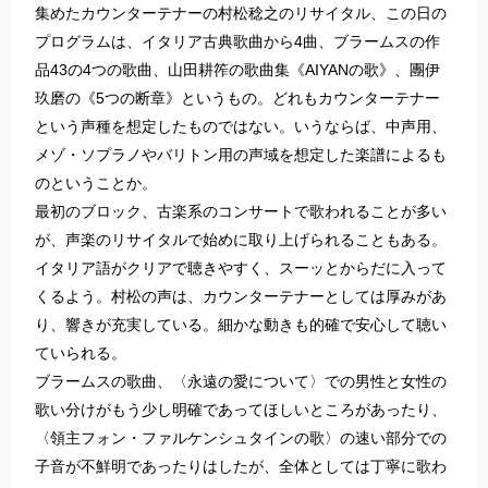
集めたカウンターテナーの村松稔之のリサイタル、この日の
プログラムは、イタリア古典歌曲から4曲、ブラームスの作
品43の4つの歌曲、山田耕筰の歌曲集《AIYANの歌》、團伊
玖磨の《5つの断章》というもの。どれもカウンターテナー
という声種を想定したものではない。いうならば、中声用、
メゾ・ソプラノやバリトン用の声域を想定した楽譜によるも
のということか。
最初のブロック、古楽系のコンサートで歌われることが多い
が、声楽のリサイタルで始めに取り上げられることもある。
イタリア語がクリアで聴きやすく、スーッとからだに入って
くるよう。村松の声は、カウンターテナーとしては厚みがあ
り、響きが充実している。細かな動きも的確で安心して聴い
ていられる。
ブラームスの歌曲、〈永遠の愛について〉での男性と女性の
歌い分けがもう少し明確であってほしいところがあったり、
〈領主フォン・ファルケンシュタインの歌〉の速い部分での
子音が不鮮明であったりはしたが、全体としては丁寧に歌わ