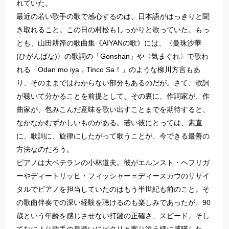
れていた。
最近の若い歌手の歌で感心するのは、日本語がはっきりと聞
き取れること。この日の村松もしっかりと歌っていた。もっ
とも、山田耕筰の歌曲集《AIYANの歌》には、〈曼珠沙華
(ひがんばな)〉の歌詞の「Gonshan」や〈気まぐれ〉で歌わ
れる「Odan mo iya，Tinco Sa！」のような柳川方言もあ
り、そのままではわからない部分もあるのだが。さて、歌詞
が聴いて分かることを前提として、その裏に、作詞家が、作
曲家が、包みこんだ意味を歌い出すことまでを期待すると、
なかなかむずかしいものがある。若い彼にとっては、素直
に、歌詞に、旋律にしたがって歌うことが、今できる最善の
方法なのだろう。
ピアノは大ベテランの小林道夫。彼がエルンスト・ヘフリガ
ーやディートリッヒ・フィッシャー＝ディースカウのリサイ
タルでピアノを担当していたのはもう半世紀も前のこと。そ
の歌曲伴奏での深い経験を聴けるのも楽しみであったが、90
歳という年齢を感じさせない打鍵の正確さ、スピード、そし