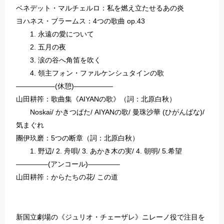
ベネデット・マルチェルロ：私を燃え立たせるあの炎
ヨハネス・ブラームス：4つの歌曲 op.43
1. 永遠の愛について
2. 五月の夜
3. 涙の谷へ角笛を吹く
4. 領主フォン・ファルケンシュタインの歌
—————–(休憩)—————–
山田耕筰：歌曲集《AIYANの歌》（詞：北原白秋）
Noskai/ かきつばた/ AIYANの歌/ 曼珠沙華 (ひがんばな)/
気まぐれ
團伊玖磨：5つの断章（詞：北原白秋）
1. 野辺/ 2. 舟唄/ 3. あかき木の実/ 4. 朝明/ 5.希望
————–(アンコール)————–
山田耕筰：からたちの花/ この道
新国立劇場の《ジュリオ・チェーザレ》ニレーノ役で注目を