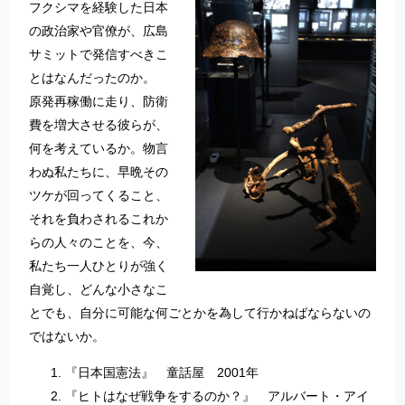
フクシマを経験した日本
の政治家や官僚が、広島
サミットで発信すべきこ
とはなんだったのか。
原発再稼働に走り、防衛
費を増大させる彼らが、
何を考えているか。物言
わぬ私たちに、早晩その
ツケが回ってくること、
それを負わされるこれか
らの人々のことを、今、
私たち一人ひとりが強く
自覚し、どんな小さなこ
とでも、自分に可能な何ごとかを為して行かねばならないの
ではないか。
『日本国憲法』 童話屋 2001年
『ヒトはなぜ戦争をするのか？』 アルバート・アイ