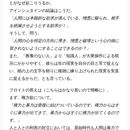
とがなぜ起こりうるか。
アインシュタインの結論はこうだ。
「人間には本能的な欲求が潜んでいる。憎悪に駆られ、相手
を絶滅させようとする欲求が！」
そうして、問う。
「人間の心を特定の方向に導き、憎悪と破壊という心の病に
冒されないようにすることはできるのか？」
また、「教養のない人」より「知識人」が大衆操作による暗
示にかかりやすく、彼らは生の現実を自分の目と耳で捉えな
い、紙の上の文字を頼りに複雑に練り上げられた現実を安直
に捉えるからだ、とも言っている。
フロイトの答えは（こちらはかなり長いので簡略に）。
まず、権力欲について。
「権力と暴力は密接に結びついているのです。権力からはす
ぐに暴力が出てきて、暴力からはすぐに権力が出てくるので
す。」
人と人との利害の対立においては、原始時代も人間は暴力で