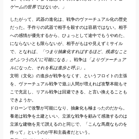
ゲームの世界ではないか。」
したがって、武器の進化は、戦争のヴァーチュアル化の歴史
だった。手作りの武器で相手を殺すのは容易ではない。相手
への感情が優先するから、ひょっとして途中でもうやめた、
にならないとも限らないが、相手がもはや見えずミサイル
で、となれば、
「つまり抽象化すればするほど、残虐なこと
が“ふつうの人”に可能になる」
。戦争は
「よりヴァーチュア
ルになった、それを私は進歩と呼ぶ」。
文明（文化）の進歩が戦争をなくす、というフロイトの主張
を、ヴァーチュアル戦争で遊ぶ人間が増えれば攻撃本能もそ
こで充足し、リアル戦争は回避できる、と言い換えることも
できようか。
ドローンで攻撃が可能になり、抽象化も極まったのだから。
養老は戦争を土建といい、立派な戦争を顧みて感激するのは
立派な建物を見て讃えるのと同じで、「こんな馬鹿なものを
作って」というのが平和主義者だという。