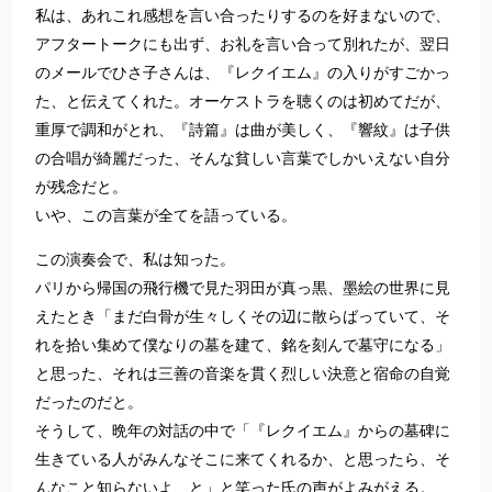
私は、あれこれ感想を言い合ったりするのを好まないので、
アフタートークにも出ず、お礼を言い合って別れたが、翌日
のメールでひさ子さんは、『レクイエム』の入りがすごかっ
た、と伝えてくれた。オーケストラを聴くのは初めてだが、
重厚で調和がとれ、『詩篇』は曲が美しく、『響紋』は子供
の合唱が綺麗だった、そんな貧しい言葉でしかいえない自分
が残念だと。
いや、この言葉が全てを語っている。
この演奏会で、私は知った。
パリから帰国の飛行機で見た羽田が真っ黒、墨絵の世界に見
えたとき「まだ白骨が生々しくその辺に散らばっていて、そ
れを拾い集めて僕なりの墓を建て、銘を刻んで墓守になる」
と思った、それは三善の音楽を貫く烈しい決意と宿命の自覚
だったのだと。
そうして、晩年の対話の中で「『レクイエム』からの墓碑に
生きている人がみんなそこに来てくれるか、と思ったら、そ
んなこと知らないよ、と」と笑った氏の声がよみがえる。