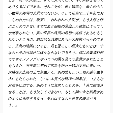
とき、明日の人類は、すでに人間でない、何か異様なもので
ありうるはずである。それこそが、最も暗黒な、最も恐ろし
い世界の終焉の光景ではないか。そして広島で二十年前にお
こなわれたのは、現実に、われわれの文明が、もう人類と呼
ぶことのできないまでに血と細胞の荒廃した種族によってし
か継承されない、真の世界の終焉の最初の兆候であるかもし
れないところの、絶対的な恐怖にみちた大殺戮だったのであ
る。広島の暗闇にひそむ、最も恐ろしい巨大なものとは、す
なわちその可能性にほかならないであろう。僕は原爆資料館
でオオイヌノフグリやハコベの葉を見て心底脅かされたこと
をもまた、五年前に初めて広島を訪れた時の文章に書いた。
原爆後の広島の土に芽生えた、あの愛らしい二種の越年生草
木にもたらされた、じつに本質的な破壊の印象は、いまもな
お僕を圧迫する。あのように荒廃したものを、十分に回復さ
せることは、もう決してできない。もし人間の血と細胞があ
のように荒廃するなら、それはすなわち世界の終焉だろ
う。」