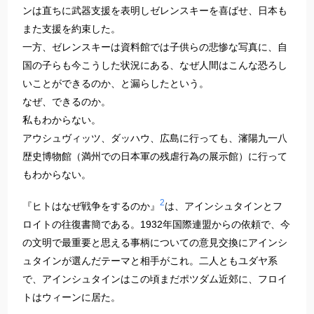
ンは直ちに武器支援を表明しゼレンスキーを喜ばせ、日本も
また支援を約束した。
一方、ゼレンスキーは資料館では子供らの悲惨な写真に、自
国の子らも今こうした状況にある、なぜ人間はこんな恐ろし
いことができるのか、と漏らしたという。
なぜ、できるのか。
私もわからない。
アウシュヴィッツ、ダッハウ、広島に行っても、瀋陽九一八
歴史博物館（満州での日本軍の残虐行為の展示館）に行って
もわからない。
2
『ヒトはなぜ戦争をするのか』
は、アインシュタインとフ
ロイトの往復書簡である。1932年国際連盟からの依頼で、今
の文明で最重要と思える事柄についての意見交換にアインシ
ュタインが選んだテーマと相手がこれ。二人ともユダヤ系
で、アインシュタインはこの頃まだポツダム近郊に、フロイ
トはウィーンに居た。