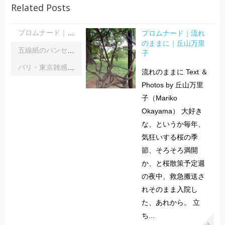
Related Posts
プロムナード｜流れ
プロムナード｜流れのままに｜丘山万里子
のままに｜丘山万里
五線紙のパンセ｜《レインボーサーペント》《夜の霧》｜浦部雪
子
パリ・東京雑感｜忘れられた「音楽の力」に脳科学の助け船 ｜松浦茂長
流れのままに Text ＆
Photos by 丘山万里
子（Mariko
Okayama） 大好き
な、というか毎年、
気狂いする桜の季
節、そろそろ満開
か、と桜散策予定週
の夜中、救急搬送さ
れそのまま入院し
た、あれから。 立
ち...