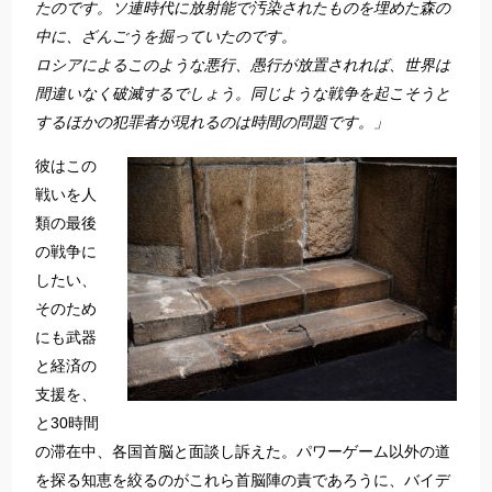
たのです。ソ連時代に放射能で汚染されたものを埋めた森の
中に、ざんごうを掘っていたのです。
ロシアによるこのような悪行、愚行が放置されれば、世界は
間違いなく破滅するでしょう。同じような戦争を起こそうと
するほかの犯罪者が現れるのは時間の問題です。」
彼はこの
戦いを人
類の最後
の戦争に
したい、
そのため
にも武器
と経済の
支援を、
と30時間
の滞在中、各国首脳と面談し訴えた。パワーゲーム以外の道
を探る知恵を絞るのがこれら首脳陣の責であろうに、バイデ