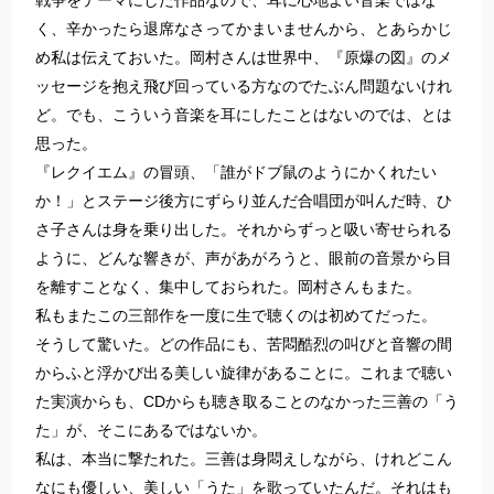
く、辛かったら退席なさってかまいませんから、とあらかじ
め私は伝えておいた。岡村さんは世界中、『原爆の図』のメ
ッセージを抱え飛び回っている方なのでたぶん問題ないけれ
ど。でも、こういう音楽を耳にしたことはないのでは、とは
思った。
『レクイエム』の冒頭、「誰がドブ鼠のようにかくれたい
か！」とステージ後方にずらり並んだ合唱団が叫んだ時、ひ
さ子さんは身を乗り出した。それからずっと吸い寄せられる
ように、どんな響きが、声があがろうと、眼前の音景から目
を離すことなく、集中しておられた。岡村さんもまた。
私もまたこの三部作を一度に生で聴くのは初めてだった。
そうして驚いた。どの作品にも、苦悶酷烈の叫びと音響の間
からふと浮かび出る美しい旋律があることに。これまで聴い
た実演からも、CDからも聴き取ることのなかった三善の「う
た」が、そこにあるではないか。
私は、本当に撃たれた。三善は身悶えしながら、けれどこん
なにも優しい、美しい「うた」を歌っていたんだ。それはも