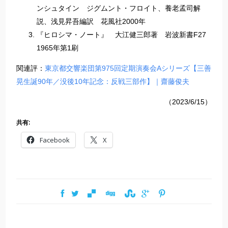
ンシュタイン ジグムント・フロイト、養老孟司解
説、浅見昇吾編訳 花風社2000年
『ヒロシマ・ノート』 大江健三郎著 岩波新書F27
1965年第1刷
関連評：
東京都交響楽団第975回定期演奏会Aシリーズ【三善
晃生誕90年／没後10年記念：反戦三部作】｜齋藤俊夫
（2023/6/15）
共有:
Facebook
X