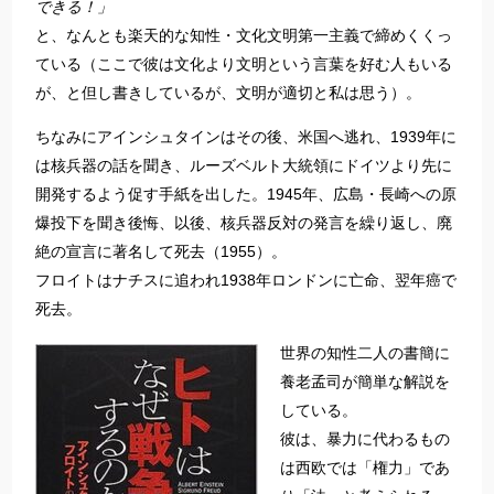
できる！」
と、なんとも楽天的な知性・文化文明第一主義で締めくくっ
ている（ここで彼は文化より文明という言葉を好む人もいる
が、と但し書きしているが、文明が適切と私は思う）。
ちなみにアインシュタインはその後、米国へ逃れ、1939年に
は核兵器の話を聞き、ルーズベルト大統領にドイツより先に
開発するよう促す手紙を出した。1945年、広島・長崎への原
爆投下を聞き後悔、以後、核兵器反対の発言を繰り返し、廃
絶の宣言に著名して死去（1955）。
フロイトはナチスに追われ1938年ロンドンに亡命、翌年癌で
死去。
世界の知性二人の書簡に
養老孟司が簡単な解説を
している。
彼は、暴力に代わるもの
は西欧では「権力」であ