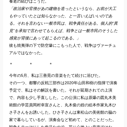
養老の結びはこうだ。
「政治家や官僚があの建物を造ったというなら、お前が大工
もやっていたとは知らなかった、と一言いえばいいのであ
る。それを言わない一般市民は、戦争責任がある。個人的“異
見”を承知で言わせてもらえば、戦争とは一般市民のそうした
感覚が背後にあって起こるのである。」
彼も焼夷弾の下で防空壕にこもった人で、戦争はヴァーチュ
アルではなかった。
＊ ＊ ＊
今年の5月、私は三善晃の音楽をたて続けに浴びた。
その一つ、都響の反戦三部作は2020年山田和樹の指揮で演奏
予定で、私はその解説を書いた。それが延期されての上演
で、内容も少し手直しした。この公演に私は原爆の図丸木美
術館の学芸員岡村幸宣さんと、丸木俊の姪の絵本作家丸木ひ
さ子さんをお誘いした。ひさ子さんは東松山の美術館の脇の
家で暮らしているが、演奏会など初めて、とのことだった。
戦争をテーマにした作品なので、耳に心地よい音楽ではな