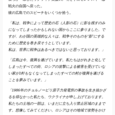
戦火の自国へ戻った。
彼の広島でのスピーチをいくつか拾う。
「私は、戦争によって歴史の石（人影の石）に影を残すのみ
になってしまったかもしれない国からここに参りました。で
すが、わが国の英雄的な人々は、戦争そのものを“影”にする
ために歴史を巻き戻そうとしています。
私は、世界に戦争はあるべきではないと思っております。」
「広島は今、復興を遂げています。私たちはがれきと化して
しまったすべての街、ロシアの攻撃による被害を受けていな
い家が1軒もなくなってしまったすべての村が復興を遂げる
ことを夢みています。」
「1986年のチョルノービリ原子力発電所の事故を生き抜かざ
るを得なかった私たち、ウクライナが申し上げております。
私たちの土地の一部は、いまだに立ち入り禁止区域のままで
す。想像してみてください。ロシアはその地域で攻勢をかけ