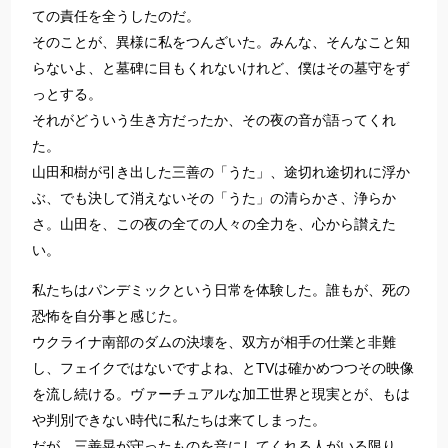
ての責任を全うしたのだ。
そのことが、異様に私をつんざいた。みんな、そんなこと知
らないよ、と墓碑に目もくれないけれど、僕はその墓守をず
っとする。
それがどういう生き方だったか、その夜の音が語ってくれ
た。
山田和樹が引き出した三善の「うた」、途切れ途切れに浮か
ぶ、でも決して消えないその「うた」の清らかさ、浄らか
さ。山田を、この夜の全ての人々の全力を、心から讃えた
い。
私たちはパンデミックという日常を体験した。誰もが、死の
恐怖を自分事と感じた。
ウクライナ南部のダムの決壊を、双方が相手の仕業と非難
し、フェイクではないですよね、とTVは確かめつつその映像
を流し続ける。ヴァーチュアルな加工世界と現実とが、もは
や判別できない時代に私たちは来てしまった。
だが、三善晃が守ったものを音にしてくれる人がいる限り、