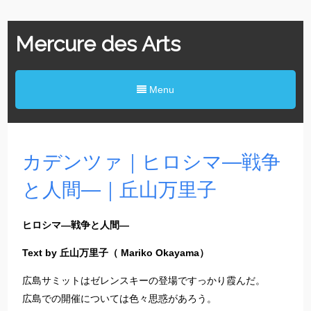
Mercure des Arts
Menu
カデンツァ｜ヒロシマ―戦争
と人間―｜丘山万里子
ヒロシマ―戦争と人間―
Text by 丘山万里子（ Mariko Okayama）
広島サミットはゼレンスキーの登場ですっかり霞んだ。
広島での開催については色々思惑があろう。