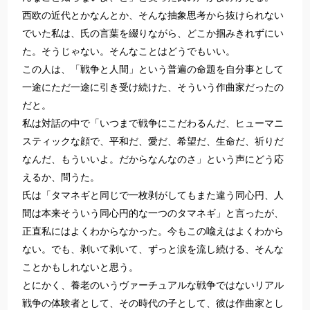
西欧の近代とかなんとか、そんな抽象思考から抜けられない
でいた私は、氏の言葉を綴りながら、どこか掴みきれずにい
た。そうじゃない。そんなことはどうでもいい。
この人は、「戦争と人間」という普遍の命題を自分事として
一途にただ一途に引き受け続けた、そういう作曲家だったの
だと。
私は対話の中で「いつまで戦争にこだわるんだ、ヒューマニ
スティックな顔で、平和だ、愛だ、希望だ、生命だ、祈りだ
なんだ、もういいよ。だからなんなのさ」という声にどう応
えるか、問うた。
氏は「タマネギと同じで一枚剥がしてもまた違う同心円、人
間は本来そういう同心円的な一つのタマネギ」と言ったが、
正直私にはよくわからなかった。今もこの喩えはよくわから
ない。でも、剥いて剥いて、ずっと涙を流し続ける、そんな
ことかもしれないと思う。
とにかく、養老のいうヴァーチュアルな戦争ではないリアル
戦争の体験者として、その時代の子として、彼は作曲家とし