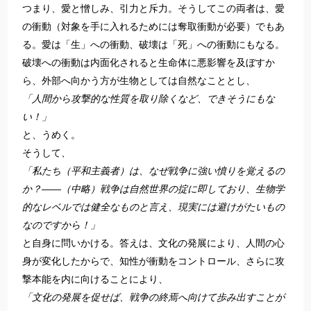
つまり、愛と憎しみ、引力と斥力。そうしてこの両者は、愛
の衝動（対象を手に入れるためには奪取衝動が必要）でもあ
る。愛は「生」への衝動、破壊は「死」への衝動にもなる。
破壊への衝動は内面化されると生命体に悪影響を及ぼすか
ら、外部へ向かう方が生物としては自然なこととし、
「人間から攻撃的な性質を取り除くなど、できそうにもな
い！」
と、うめく。
そうして、
「私たち（平和主義者）は、なぜ戦争に強い憤りを覚えるの
か？――（中略）戦争は自然世界の掟に即しており、生物学
的なレベルでは健全なものと言え、現実には避けがたいもの
なのですから！」
と自身に問いかける。答えは、文化の発展により、人間の心
身が変化したからで、知性が衝動をコントロール、さらに攻
撃本能を内に向けることにより、
「文化の発展を促せば、戦争の終焉へ向けて歩み出すことが