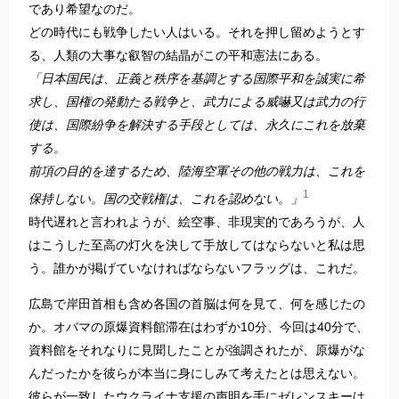
であり希望なのだ。
どの時代にも戦争したい人はいる。それを押し留めようとす
る、人類の大事な叡智の結晶がこの平和憲法にある。
「日本国民は、正義と秩序を基調とする国際平和を誠実に希
求し、国権の発動たる戦争と、武力による威嚇又は武力の行
使は、国際紛争を解決する手段としては、永久にこれを放棄
する。
前項の目的を達するため、陸海空軍その他の戦力は、これを
1
保持しない。国の交戦権は、これを認めない。」
時代遅れと言われようが、絵空事、非現実的であろうが、人
はこうした至高の灯火を決して手放してはならないと私は思
う。誰かが掲げていなければならないフラッグは、これだ。
広島で岸田首相も含め各国の首脳は何を見て、何を感じたの
か。オバマの原爆資料館滞在はわずか10分、今回は40分で、
資料館をそれなりに見聞したことが強調されたが、原爆がな
んだったかを彼らが本当に身にしみて考えたとは思えない。
彼らが一致したウクライナ支援の声明を手にゼレンスキーは