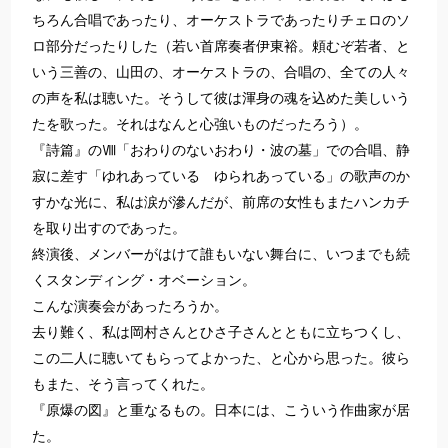
ちろん合唱であったり、オーケストラであったりチェロのソ
ロ部分だったりした（若い首席奏者伊東裕。頼むぞ若者、と
いう三善の、山田の、オーケストラの、合唱の、全ての人々
の声を私は聴いた。そうして彼は渾身の魂を込めた美しいう
たを歌った。それはなんと心強いものだったろう）。
『詩篇』のⅧ「おわりのないおわり・波の墓」での合唱、静
寂に差す「ゆれあっている ゆられあっている」の歌声のか
すかな光に、私は涙が滲んだが、前席の女性もまたハンカチ
を取り出すのであった。
終演後、メンバーがはけて誰もいない舞台に、いつまでも続
くスタンディング・オベーション。
こんな演奏会があったろうか。
去り難く、私は岡村さんとひさ子さんとともに立ちつくし、
この二人に聴いてもらってよかった、と心から思った。彼ら
もまた、そう言ってくれた。
『原爆の図』と重なるもの。日本には、こういう作曲家が居
た。