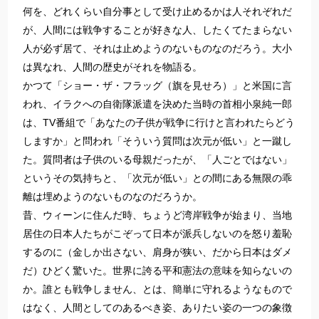
何を、どれくらい自分事として受け止めるかは人それぞれだ
が、人間には戦争することが好きな人、したくてたまらない
人が必ず居て、それは止めようのないものなのだろう。大小
は異なれ、人間の歴史がそれを物語る。
かつて「ショー・ザ・フラッグ（旗を見せろ）」と米国に言
われ、イラクへの自衛隊派遣を決めた当時の首相小泉純一郎
は、TV番組で「あなたの子供が戦争に行けと言われたらどう
しますか」と問われ「そういう質問は次元が低い」と一蹴し
た。質問者は子供のいる母親だったが、「人ごとではない」
というその気持ちと、「次元が低い」との間にある無限の乖
離は埋めようのないものなのだろうか。
昔、ウィーンに住んだ時、ちょうど湾岸戦争が始まり、当地
居住の日本人たちがこぞって日本が派兵しないのを怒り羞恥
するのに（金しか出さない、肩身が狭い、だから日本はダメ
だ）ひどく驚いた。世界に誇る平和憲法の意味を知らないの
か。誰とも戦争しません、とは、簡単に守れるようなもので
はなく、人間としてのあるべき姿、ありたい姿の一つの象徴