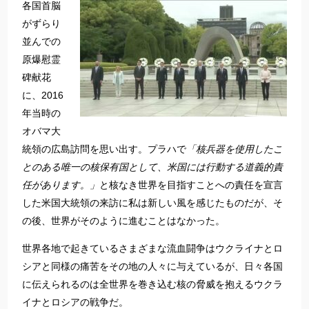
各国首脳
がずらり
並んでの
原爆慰霊
碑献花
に、2016
年当時の
オバマ大
統領の広島訪問を思い出す。プラハで
「核兵器を使用したこ
とのある唯一の核保有国として、米国には行動する道義的責
任があります。」
と核なき世界を目指すことへの責任を宣言
した米国大統領の来訪に私は新しい風を感じたものだが、そ
の後、世界がそのように進むことはなかった。
世界各地で起きているさまざまな流血闘争はウクライナとロ
シアと同様の痛苦をその地の人々に与えているが、日々各国
に伝えられるのは全世界を巻き込む核の脅威を抱えるウクラ
イナとロシアの戦争だ。