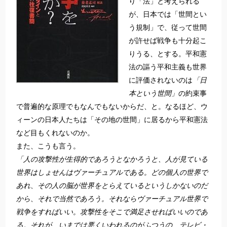
り「法」と考えられる
が、日本では「世間とい
う規制」で、従って世間
が許せば戦争も十分起こ
りうる、とする。平和憲
法の謳う平和主義も世界
に評価されないのは
「日
本という世間」
の約束事
で普遍的な原理でもなんでもないからだ、と。なるほど、ウ
ィーンの日本人たちは「その地の世間」に居るから平和憲法
など目もくれないのか。
また、こうも言う。
「人の攻撃性が生得的であろうとなかろうと、人が見ている
世界はしょせんはヴァーチュアルである。どの個人の世界で
あれ、その人の脳が世界をとらえているというしかないのだ
から、それで当然であろう。それならヴァーチュアル世界で
戦争をすればいい。攻撃性をそこで満足させればいいのであ
る。それが、いまでは悪くいわれるのがふつうの、テレビ・