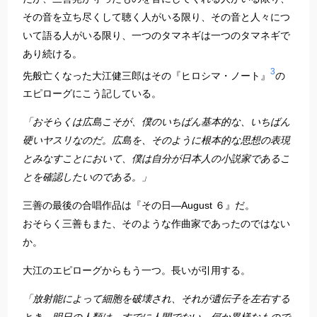
その音を立ち尽くして聴く人がいる限り、その音と人々につ
いて語る人がいる限り、一つのタマネギは一つのタマネギで
あり続ける。
3
先般亡くなった大江健三郎はその『ヒロシマ・ノート』
の
エピローグにこう記している。
「おそらくは広島こそが、僕のいちばん基本的な、いちばん
硬いヤスリなのだ。広島を、そのように根本的な思想の表現
とみなすことにおいて、僕は自分が日本人の小説家であるこ
とを確認したいのである。」
三善の最後の合唱作品は『その日―August ６』だ。
おそらく三善もまた、そのような作曲家であったのではない
か。
大江のエピローグからもう一つ。長いが引用する。
「放射能によって細胞を破壊され、それが遺伝子を左右する