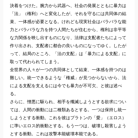
決着をつけた。腕力から武器へ、社会の発展とともに暴力は
「法」（権利）へと変化したが、それを守るには共同体の結
束、一体感が必要となる。けれども現実社会はバラバラな能
力とバラバラな力を持つ人間たちが住むから、権利は非平等
な力関係を映し出すものになり、法律は支配者たちによって
作り出され、支配者に都合の良いものになってゆく。したが
って、結局のところ、「法の支配」は「暴力による支配」に
取って代わられてしまう。
全世界の人々が一つの共同体として結束、一体感を持つのは
難しい。統一できるような「権威」が見つからないから、法
による支配を支えるには今でも暴力が不可欠、と彼は述べ
る。
さらに、憎悪に駆られ、相手を殲滅しようとする欲求につい
ては、人間の衝動には二種類あるとする。一つは保持し統一
しようとする衝動。これを彼はプラトンの「愛」（エロス）
に準いエロス的衝動とする。もう一つは、破壊し殺害しよう
とする衝動。これは攻撃本能破壊本能である。