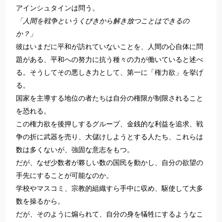
アインシュタインは問う。
「人間を戦争というくびきから解き放つことはできるの
か？」
彼はいまだに平和が訪れていないことを、人間の心自体に問
題がある、平和への努力に抗う種々の力が働いていると述べ
る。そうしてその悪しき力として、第一に「権力欲」を挙げ
る。
国家を主導する地位の者たちは自分の権限が制限されること
を恐れる。
この権力欲を後押しするグループ、金銭的な利益を追求、戦
争の折に武器を売り、大儲けしようとする人たち、これらは
数は多くないが、強固な意志をもつ。
だが、なぜ少数者が夥しい数の国民を動かし、自分の欲望の
手先にすることが可能なのか。
学校やマスコミ、宗教的組織すら手中に収め、駆使して大多
数を操るから。
だが、そのように煽られて、自分の身を犠牲にするようなこ