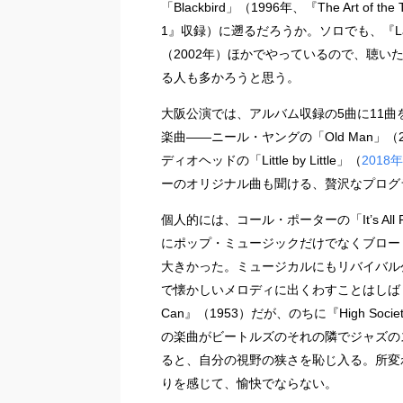
「Blackbird」（1996年、『The Art of the Tr
1』収録）に遡るだろうか。ソロでも、『La
（2002年）ほかでやっているので、聴い
る人も多かろうと思う。
大阪公演では、アルバム収録の5曲に11曲
楽曲——ニール・ヤングの「Old Man」（2000年
ディオヘッドの「Little by Little」（
201
ーのオリジナル曲も聞ける、贅沢なプログ
個人的には、コール・ポーターの「It’s All
にポップ・ミュージックだけでなくブロー
大きかった。ミュージカルにもリバイバル
で懐かしいメロディに出くわすことはしばしばある（件
Can』（1953）だが、のちに『High So
の楽曲がビートルズのそれの隣でジャズの
ると、自分の視野の狭さを恥じ入る。所変
りを感じて、愉快でならない。