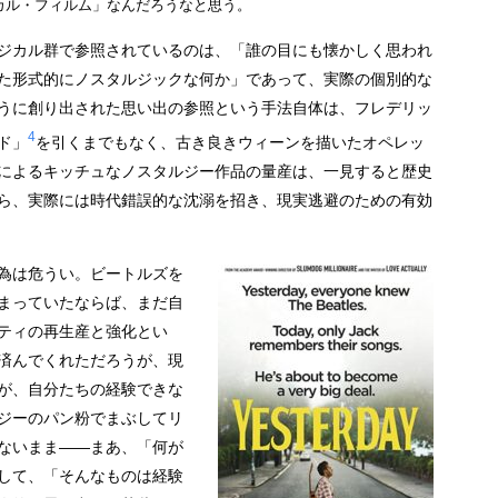
カル・フィルム」なんだろうなと思う。
ジカル群で参照されているのは、「誰の目にも懐かしく思われ
た形式的にノスタルジックな何か」であって、実際の個別的な
うに創り出された思い出の参照という手法自体は、フレデリッ
4
ド」
を引くまでもなく、古き良きウィーンを描いたオペレッ
によるキッチュなノスタルジー作品の量産は、一見すると歴史
ら、実際には時代錯誤的な沈溺を招き、現実逃避のための有効
為は危うい。ビートルズを
まっていたならば、まだ自
ティの再生産と強化とい
済んでくれただろうが、現
が、自分たちの経験できな
ジーのパン粉でまぶしてリ
ないまま——まあ、「何が
して、「そんなものは経験