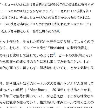
・ミュージカルにおける古典化が1940-50年代の黄金期に寄りすぎ
ミュージカルの正統がなかなかアップデートされにくい現状を苦々
んな形であれ、今日にミュージカルの古典とかかわるのであれば、
メージの快さが当時のアメリカにおける創られたナショナル・アイ
1
き合わざるを得ないと、筆者は思うのだが
。
ヒット作品を、生まれた時代から完全に切り離してしまうので
、むしろ、メルドー自身が『Blackbird』の持続低音を、
2
のそれと比較して論じているように
、ビートルズ以前からジ
から現在への連なりのもとに連れ出してみせることだ。しか
知的な面白さに留まらず、肌感覚においても、とかく気持ち良
り、聞き慣れたはずのビートルズの楽曲からどんどん展開して
ッハ解釈（『After Bach』、2018年）を彷彿とさせる、
れ子細工が無尽に開いていく。かと思えば、そこから軽快なリ
らかに観客を攫っていく。格式高いいずみホールで聴くことの