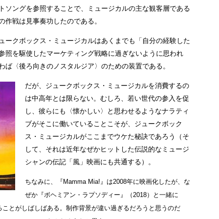
トソングを参照することで、ミュージカルの主な観客層である
の作戦は見事奏功したのである。
ュークボックス・ミュージカルはあくまでも「自分の経験した
参照を駆使したマーケティング戦略に過ぎないように思われ
わば〈後ろ向きのノスタルジア〉のための装置である。
だが、ジュークボックス・ミュージカルを消費するの
は中高年とは限らない。むしろ、若い世代の参入を促
し、彼らにも〈懐かしい〉と思わせるようなナラティ
ブがそこに働いていることこそが、ジュークボック
ス・ミュージカルがここまでウケた秘訣であろう（そ
して、それは近年なぜかヒットした伝説的なミュージ
シャンの伝記「風」映画にも共通する）。
ちなみに、『Mamma Mia!』は2008年に映画化したが、な
ぜか『ボヘミアン・ラプソディー』（2018）と一緒に
ることがしばしばある。制作背景が違い過ぎるだろうと思うのだ