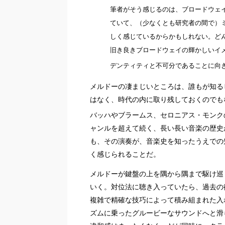
筆者がそう感じるのは、ブロードウェイ
ていて、（少なくとも研究者の間で）
しく感じているからかもしれない。ど
旧き良きブロードウェイの輝かしいイ
デンティティと不可分であることに向
メルドーの凄まじいところは、誰もが知る
はなく、時代の内に取り残しておくのでもなく
バッハやブラームス、セロニアス・モンク
ャンルを超えて続く、長い長い音楽の歴史
も、その演奏が、音楽史を知ったうえでの
く感じられることだ。
メルドーが鍵盤の上を隅から隅まで駆け巡
いく。対位法に聴き入っていたら、過去の彼のバ
複雑で精確な技巧によって積み組まれた入
ズムに乗ったグルービーなサウンドへと滑