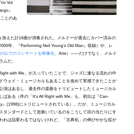
io Vol.
rgo』
たことのあ
を加えた計16曲が演奏された。メルドーが過去にカバー済みの
、『Performing Neil Young’s Old Man』収録）や、レ
8年の仏でのコンサートを映像化
、Arte）——だけでなく、メルド
ラムだ。
 Right with Me」が入っていたことで、ジャズに連なる流れの中
ドウェイ・ミュージカルもあることを改めて実感できたことが
公演はあるし、過去作の楽曲をトリビュートしたミュージカル
の「It’s All Right with Me」も、初出は『Can-
ciety』(1998)にトリビュートされている）。だが、ミュージカル
スタンダードとして息衝いているのをこうして目の当たりにす
われば品変わるではないけれど、「古典化」の伸びやかな拡が