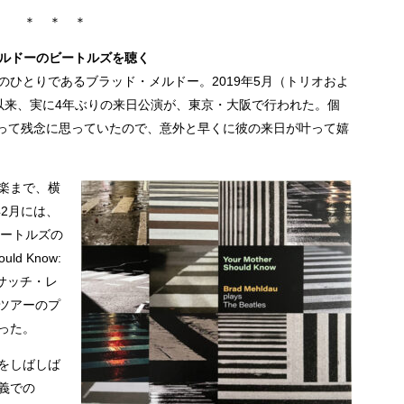
＊ ＊ ＊
——メルドーのビートルズを聴く
ひとりであるブラッド・メルドー。2019年5月（トリオおよ
以来、実に4年ぶりの来日公演が、東京・大阪で行われた。個
なって残念に思っていたので、意外と早くに彼の来日が叶って嬉
楽まで、横
年2月には、
）ビートルズの
ld Know:
（ノンサッチ・レ
ツアーのプ
った。
をしばしば
義での