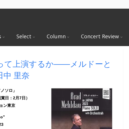
s
Select
Column
Concert Review
って上演するか――メルドーと
中 里奈
ピアノソロ」
鑑賞日：2月7日）
ョン東京
lo”
23