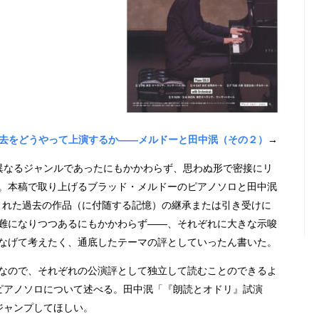
去をどうやって上演するか――メルドーと田中泯（その２）
→
異なるジャンルであったにもかかわらず、思わぬ形で密接にリ
。本稿で取り上げるブラッド・メルドーのピアノソロと田中泯
生まれた過去の作品（に付随する記憶）の継承または引き受けに
難になりつつあるにもかかわらず——、それぞれに大きな示唆
なげて考えたく、通底したテーマの評としていったん書いた。
なので、それぞれの公演評として独立して読むことのできるよ
ピアノソロについて述べる。田中泯「『朗読とオドリ』試演
ジャンプしてほしい。