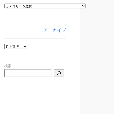
カ
テ
ゴ
リ
アーカイブ
ー
ア
ー
カ
検索
イ
ブ