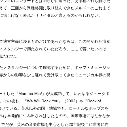
シックのコンサートとは明らかに違った、ある種の打ち解けた
えて、正面から異種格闘に取り組んできたメルドーのこれまで
に惜しげなく表れたリサイタルと言えるのかもしれない。
て懐古主義に浸るものだけであったならば、この開かれた演奏
ノスタルジーで満たされていただろう。ここで言いたいのは
点だけだ。
たノスタルジーについて確認するために、ポップ・ミュージッ
界からの影響を少し遅れて受け取ってきたミュージカル界の視
ートした『Mamma Mia!』が大成功して、いわゆるジュークボ
、『We Will Rock You』（2002）や『Rock of
され続けている。英米以外の国・地域でも、ローカルなポップスを
ルは単発的に生み出されはしたものの、国際市場にはなかなか
でだが、英米の音楽市場を中心とした20世紀後半に世界に向