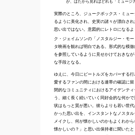
が、はたから見ればどれも「ミュージ
実際のところ、ジュークボックス・ミュー
るように美化され、史実の諸々が漂白され
思い出ではない。意図的にレトロになるよ
ク・ジェイムソンの「ノスタルジー・モー
タ映画を観れば明白である。形式的な模倣
を参照しているように見せかけておきなが
な手段となる。
ゆえに、今日にビートルズをカバーする行
愛するファンの間における連帯の確認に留
閉的なコミュニティにおけるアイデンティ
う、細く長く続いていく同好会的な何かで
状はもっと質が悪い。彼らよりも若い世代
かった思い出を、インスタントなノスタル
メイクし、何が懐かしいのかもよくわから
懐かしいの？」と思い出保持者に聞いたと