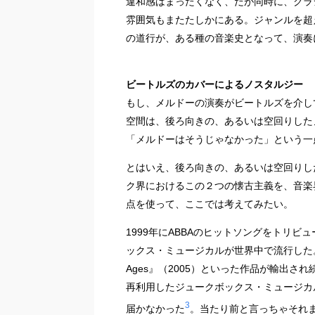
違和感はまったくなく、だが同時に、クラ
雰囲気もまたたしかにある。ジャンルを超
の道行が、ある種の音楽史となって、演奏
ビートルズのカバーによるノスタルジー
もし、メルドーの演奏がビートルズを介し
空間は、後ろ向きの、あるいは空回りした
「メルドーはそうじゃなかった」という一
とはいえ、後ろ向きの、あるいは空回りし
ク界におけるこの２つの懐古主義を、音楽
点を使って、ここでは考えてみたい。
1999年にABBAのヒットソングをトリビュ
ックス・ミュージカルが世界中で流行した。その後も
Ages』（2005）といった作品が輸出
再利用したジュークボックス・ミュージカ
3
届かなかった
。当たり前と言っちゃそれま