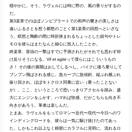
穏やかに。そう、ラヴェルには時に野の、風の香りがするの
だ。
第3楽章でのほぼノンビブラートでの和声の響きの美しさは
遠いふるさとを想う郷愁のごとく第1楽章の回想へといざな
う。瞑想と陶酔の間に時折挟まれるちょっとした鋭句やトレ
モロを彼らはまたなんと細心に投入したことか。
終楽章、冒頭の一撃はすでに予測されたがそれでも思わず仰
け反りそうになる。Vif et agitéって僕らにはこういうもの
さ！ その後の展開はおしてしるべし。バイクに後ろ乗りして
ブンブン飛ばされる感じ。急カーブに急傾斜、縦ぶれ横ぶれ
振り回され、ほぼモトクロス同乗に近い（乗ったことない
が）。ここ、というところで思いっきりアクセルを踏み、盛
大にエンジンをふかす、ハマれば快感、だがこちらも向き不
向きがあろう。筆者は楽しんだ。
とまあ、ラヴェルをもってロマン〜近代〜現代〜今日へのワ
インディングロードを、彼らは一気に駆け抜けたのであっ
た。しかもこれ以上なく精密にカラフルに克明に、流れるロ