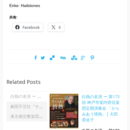
Enke: Hailstones
共有:
Facebook
X
Related Posts
白熱の名演 ー 第173
白熱の名演 ー 第173回 神戸市室内管弦楽団定期演奏会 「からみあう情熱」| 大田美佐子
回 神戸市室内管弦楽
劇団不労社『サイキックサイファー』｜内野 儀
団定期演奏会 「から
みあう情熱」| 大田
東京都交響楽団第1045回定期演奏会Aシリーズ｜齋藤俊夫
美佐子