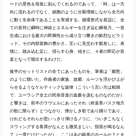
ードの景色を視覚に刻んでくれるのであって、「時」は一方
向に流れるのでなく、細胞のように分裂増殖しながら全方向
に動く生命体であることを実感する。循環形式を底辺に、全
ての音符に瞬時に神経とエネルギーを注ぎ込む瞬発力、一音
生成における最大の即興性から成り立つ響きの鮮烈なピラミ
ッド。その内部装飾の豊かさ。互いに見交わす眼差しに、表
情に、踏み込む足に、揺らす心身、傾きに、４者の即応が音
楽となって噴出するわけだ。
後半のセットリストの全てにあったものを、筆者は「郷愁」
のように聴いた。作曲者の家族、故郷、ルーツを浮かび上が
らせるようなケルティックな旋律（こういう言い方は粗雑
で、ユーラシア全土の民俗音楽の血脈を汲むものなのだが）
と響きは、前半のラヴェルにあったそれ（終楽章バスク地方
の歌に限らず）とつながり、懐かしき歌であり踊りであり、
けれどもそれらが思いっきり弾けるノリに、ついぎこちなく
スウィングする客席がなんとも微笑ましい。指笛が鳴るなん
て（一度だけだったが）、ここはあの銀座のホールか？とキ