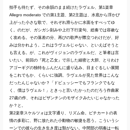
拍手も待たず、その余韻のまま続けたラヴェル、第1楽章
Allegro moderato での第1主題、第2主題は、水底から浮かび
上がった小さな歌で、それぞれ滑らかに水面をすべってゆ
く。のだが、ガシガシ刻みや上行下行楽句、総奏では容赦な
く攻める。その落差の分、再びの歌声が際立つわけだが、好
みは分かれよう。これはラヴェルじゃない、といえばそうと
も言える。が、これがヴィジョンのラヴェルだ、と筆者は言
いたい。前回の『死と乙女』で示した細密と大胆、とりわけ
アゴーギグの独特をふんだんに盛り込み、目まぐるしい展開
をこれでもか、くらいに強調。ラヴェルが見た世界はこんな
だったんじゃないか？「ドビュッシーでもフランクでもな
く、僕はラヴェル！」ときっと言いたかったのだろう作曲家
27歳の作、それはビザンチンのモザイクみたいじゃなかった
か？と。
第2楽章スケルツォは文字通り、リズム命。ピチカートの表
情の多彩に、野に放たれた小動物の敏捷を思う。こういうシ
ーンでの彼らの生き生き度は類がない。中間部の弱奏は一転