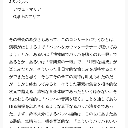
J.S.バッハ：
アヴェ・マリア
G線上のアリア
その機会の希少さもあって、このコンサートに行くひとは、
演奏がはじまるまで「バッハをカウンターテナーで聴いてみ
よう」とか、あるいは「博物館でバッハを聴くのも一興」で
あるとか、あるいは「音楽祭の一環」で、「特殊な編成」が
楽しみだとか、そういった非日常的な愉しみを期待すること
ができたと思う。そしてその全ての期待は叶えられたのだ
が、しかし終わってみると、そうした要素の集合を根本的な
次元で越える、濃密な音楽体験であったというほかない。そ
れはむしろ端的に「バッハの音楽を聴く」ことを通してあら
ゆる前提を忘れさせるような真正なるバッハ演奏会であっ
た。まず、鈴木大介によるバッハ編曲は、この世にあまたあ
る装飾、気晴らし、機会音楽的な、「こういうバッハもいい