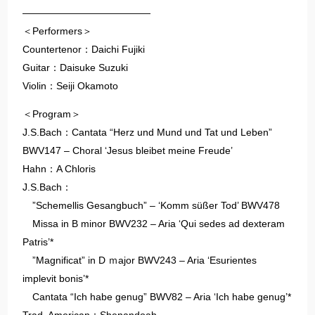
—————————————
＜Performers＞
Countertenor：Daichi Fujiki
Guitar：Daisuke Suzuki
Violin：Seiji Okamoto
＜Program＞
J.S.Bach：Cantata “Herz und Mund und Tat und Leben”
BWV147 – Choral ‘Jesus bleibet meine Freude’
Hahn：A Chloris
J.S.Bach：
”Schemellis Gesangbuch” – ‘Komm süßer Tod’ BWV478
Missa in B minor BWV232 – Aria ‘Qui sedes ad dexteram
Patris’*
”Magnificat” in D ｍajor BWV243 – Aria ‘Esurientes
implevit bonis’*
Cantata “Ich habe genug” BWV82 – Aria ‘Ich habe genug’*