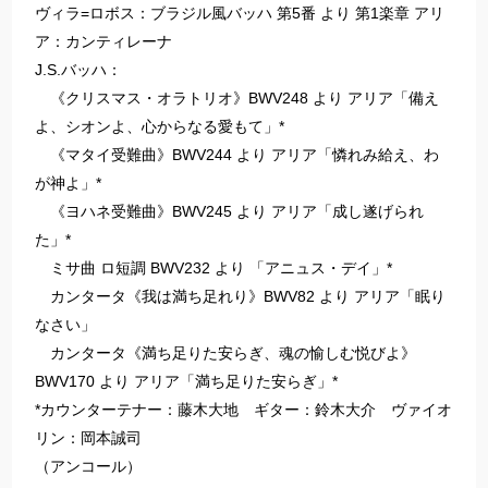
ヴィラ=ロボス：ブラジル風バッハ 第5番 より 第1楽章 アリ
ア：カンティレーナ
J.S.バッハ：
《クリスマス・オラトリオ》BWV248 より アリア「備え
よ、シオンよ、心からなる愛もて」*
《マタイ受難曲》BWV244 より アリア「憐れみ給え、わ
が神よ」*
《ヨハネ受難曲》BWV245 より アリア「成し遂げられ
た」*
ミサ曲 ロ短調 BWV232 より 「アニュス・デイ」*
カンタータ《我は満ち足れり》BWV82 より アリア「眠り
なさい」
カンタータ《満ち足りた安らぎ、魂の愉しむ悦びよ》
BWV170 より アリア「満ち足りた安らぎ」*
*カウンターテナー：藤木大地 ギター：鈴木大介 ヴァイオ
リン：岡本誠司
（アンコール）