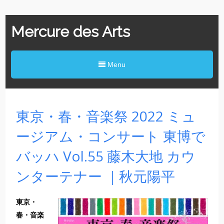
Mercure des Arts
Menu
東京・春・音楽祭 2022 ミュ
ージアム・コンサート 東博で
バッハ Vol.55 藤木大地 カウ
ンターテナー ｜秋元陽平
東京・
春・音楽