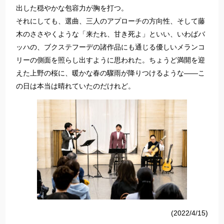
出した穏やかな包容力が胸を打つ。
それにしても、選曲、三人のアプローチの方向性、そして藤
木のささやくような「来たれ、甘き死よ」といい、いわばバ
ッハの、ブクステフーデの諸作品にも通じる優しいメランコ
リーの側面を照らし出すように思われた。ちょうど満開を迎
えた上野の桜に、暖かな春の驟雨が降りつけるような――こ
の日は本当は晴れていたのだけれど。
(2022/4/15)