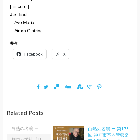
[ Encore ]
J.S. Bach：
Ave Maria
Air on G string
共有:
Facebook
X
Related Posts
白熱の名演 ー 第173
白熱の名演 ー 第173回 神戸市室内管弦楽団定期演奏会 「からみあう情熱」| 大田美佐子
回 神戸市室内管弦楽
劇団不労社『サイキックサイファー』｜内野 儀