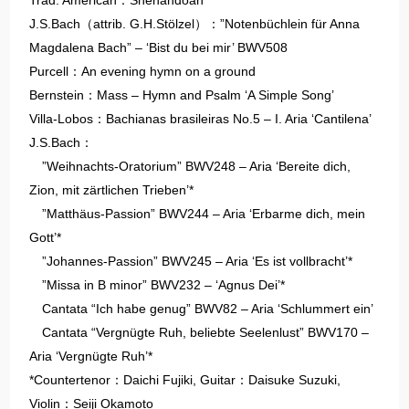
Trad. American：Shenandoah
J.S.Bach（attrib. G.H.Stölzel）：”Notenbüchlein für Anna
Magdalena Bach” – ‘Bist du bei mir’ BWV508
Purcell：An evening hymn on a ground
Bernstein：Mass – Hymn and Psalm ‘A Simple Song’
Villa-Lobos：Bachianas brasileiras No.5 – I. Aria ‘Cantilena’
J.S.Bach：
”Weihnachts-Oratorium” BWV248 – Aria ‘Bereite dich,
Zion, mit zärtlichen Trieben’*
”Matthäus-Passion” BWV244 – Aria ‘Erbarme dich, mein
Gott’*
”Johannes-Passion” BWV245 – Aria ‘Es ist vollbracht’*
”Missa in B minor” BWV232 – ‘Agnus Dei’*
Cantata “Ich habe genug” BWV82 – Aria ‘Schlummert ein’
Cantata “Vergnügte Ruh, beliebte Seelenlust” BWV170 –
Aria ‘Vergnügte Ruh’*
*Countertenor：Daichi Fujiki, Guitar：Daisuke Suzuki,
Violin：Seiji Okamoto