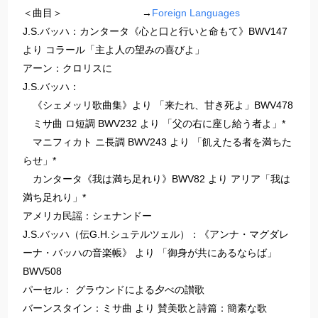
＜曲目＞ →
Foreign Languages
J.S.バッハ：カンタータ《心と口と行いと命もて》BWV147
より コラール「主よ人の望みの喜びよ」
アーン：クロリスに
J.S.バッハ：
《シェメッリ歌曲集》より 「来たれ、甘き死よ」BWV478
ミサ曲 ロ短調 BWV232 より 「父の右に座し給う者よ」*
マニフィカト ニ長調 BWV243 より 「飢えたる者を満ちた
らせ」*
カンタータ《我は満ち足れり》BWV82 より アリア「我は
満ち足れり」*
アメリカ民謡：シェナンドー
J.S.バッハ（伝G.H.シュテルツェル）：《アンナ・マグダレ
ーナ・バッハの音楽帳》 より 「御身が共にあるならば」
BWV508
パーセル： グラウンドによる夕べの讃歌
バーンスタイン：ミサ曲 より 賛美歌と詩篇：簡素な歌