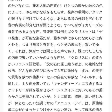
のただなかに、藤木大地の声質が、ひとつの暖かい融和の色
によって、ゆるやかな核をもたらす。発声の瞬間のアタック
が限りなく溶けていくような、あらゆる音の外郭を溶かして
音の内実の部分だけが漂うような、すべてがヴォカリーズの
母音であるような声。管楽器では例えばクラリネットは「ゼ
ロ発進」が可能な楽器だが、藤木の声はさらになめらかに内
と外を、つまり無音と有音を、心とその表出を、繋いでゆ
く。それは、気がつけば聞こえる声であり、既にわたしたち
の内側で響いていたかのような声だ。『クロリスに』の柔ら
かいフランス語歌唱、「父の右に座し給う者よ」の複雑な対
位法、どんな曲の並びにあっても常に微妙な「ずれ」の美学
で異彩を放つ作曲家パーセルの自在で奔放な「ハレルヤ」も
愉しく、ミサ曲を書いても『キャンディード』に共通するコ
ケットリーが顔を覗かせるバーンスタインにおいてもその柔
らかさは発揮されていたが、とくに簡素、濃厚、深い慈しみ
が一体となったロ短調ミサの「アニュス・デイ」は、原曲編
成になぜかまったくひけをとらない迫力、そして藤木の描き