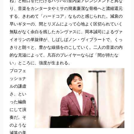
ね」と軽口をたたけるバッハの室内楽アレンジメントと異な
り、音楽をカンタータやミサの簡素廉潔な骨格へと濃縮還元
する、きわめて「ハードコア」なものと感じられた。減衰の
早いギターの、間とリズムによって心地よく区切られていく
無駄がなく余白を残したカンヴァスに、岡本誠司によるヴァ
イオリンの単旋律が、しばしばノン・ヴィブラートで、くっ
きりと朗々と、豊かな線描をのこしていく。二人の音楽の内
的な充溢によって、凡百のプレイヤーならば「間が持たな
い」ところに、強度が生まれる。
プロフェ
ッショナ
ルの謙虚
さ、とい
った編曲
にして演
奏だ。そ
のような
減算の美