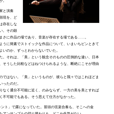
か。
家と演奏
顕現を、ど
は存在しな
い。その顕
まさに作品の場であり、音楽が存在する場である……。
ように簡素でストイックな作品について、いまいちピンときて
よいのか、ずっとわからないでいた。
た。それは、「美」という観念そのものの圧倒的な違い、日本
、そうした比較などはねつけられるような、断絶にこそが理由
のではない。「美」というものが、彼らと我々ではこれほどま
いったのだ。
りなく通分不可能に近く、のみならず、一方の美を美とすれば
く不可能でもある。そう思えて仕方がなかった。
レント」で露になっていた。冒頭の弦楽合奏も、そこへの金
たアンサンブルの切り替わりも、どこか生気がない。