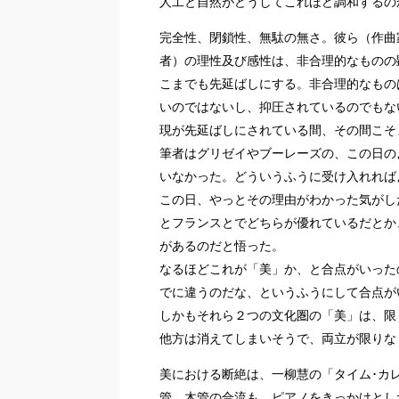
人工と自然がどうしてこれほど調和するの
完全性、閉鎖性、無駄の無さ。彼ら（作曲
者）の理性及び感性は、非合理的なものの
こまでも先延ばしにする。非合理的なもの
いのではないし、抑圧されているのでもな
現が先延ばしにされている間、その間こそ
筆者はグリゼイやブーレーズの、この日の
いなかった。どういうふうに受け入れれば
この日、やっとその理由がわかった気がし
とフランスとでどちらが優れているだとか
があるのだと悟った。
なるほどこれが「美」か、と合点がいった
でに違うのだな、というふうにして合点が
しかもそれら２つの文化圏の「美」は、限
他方は消えてしまいそうで、両立が限りな
美における断絶は、一柳慧の「タイム･カ
管、木管の合流も、ピアノをきっかけとし