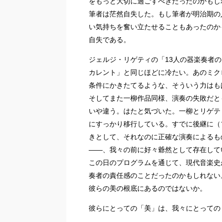
をもっと大切に過ごすべきだったのかもし
筆者は茫然自失した。もし筆者が明治期の
い気持ちを奮い立たせることもあったのか
自失である。
ジェルジ・リゲティの「13人の器楽奏者
カレント」と同じほどに冷たい。あのミク
条件にかきたてるような、そういう力はも
そしてまた一柳作品同様、演奏の失敗だと
いや違う。はたと気づいた。一柳とリゲテ
にすっかり移行している。すでに後継に（
きとして、それなのに正確な演奏によるも
――、我々の前に好々爺然として存在して
この日のプログラムを通じて、現代音楽史
奏者の責任感のことだったのかもしれない
彼らの美の根底にあるのではないか。
彼らにとっての「美」は、我々にとっての