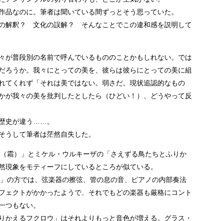
作品なのに。筆者は聞いている間ずっとそう思っていた。
の解釈？ 文化の誤解？ そんなことでこの違和感を説明して
々が普段別の名前で呼んでいるもののことかもしれない。では
だろうか。我々にとっての美を、彼らは彼らにとっての美に組
れてくれず「それは美ではない。弱さだ。現状追認的なもの
かが我々の美を批判したとしたら（ひどい！）、どうやって反
歴史が違う……。
そうして筆者は茫然自失した。
ím（霜）」とミケル・ウルキーザの「さえずる鳥たちとふりか
然現象をモティーフにしているところが似ている。
ím」の方では、弦楽器の擦弦、管の息の音、ピアノの内部奏法
フェクトがかかったようで、それでもどの楽器も厳格にコント
一つもない。
りかえるフクロウ」はそれよりもっと音色が増える。グラス・