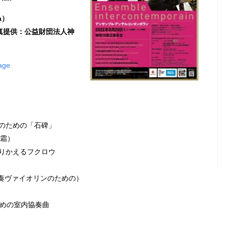
a）
gi)／写真提供：公益財団法人神
age
］
のための「石碑」
（霜）
りかえるフクロウ
伴奏ヴァイオリンのための）
ための室内協奏曲