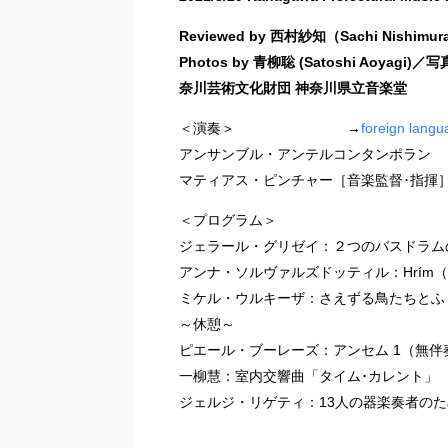
Reviewed by 西村紗知（Sachi Nishimur
Photos by 青柳聡 (Satoshi Aoya
奈川芸術文化財団 神奈川県立音楽堂
＜演奏＞ →
foreign langu
アンサンブル・アンテルコンタンポラン
マティアス・ピンチャー［音楽監督･指揮
＜プログラム＞
ジェラール・グリゼイ：２つのバスドラム
アンナ・ソルヴァルズドッティル：Hrím
ミケル・ウルキーザ：さえずる鳥たちとふ
～休憩～
ピエール・ブーレーズ：アンセム 1（無
一柳慧：室内交響曲「タイム･カレント」
ジェルジ・リゲティ：13人の器楽奏者の