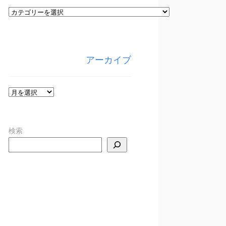
カ
テ
ゴ
リ
アーカイブ
ー
ア
ー
カ
検索
イ
ブ