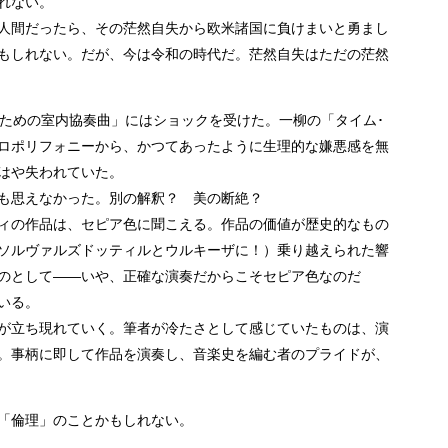
れない。
人間だったら、その茫然自失から欧米諸国に負けまいと勇まし
もしれない。だが、今は令和の時代だ。茫然自失はただの茫然
のための室内協奏曲」にはショックを受けた。一柳の「タイム･
ロポリフォニーから、かつてあったように生理的な嫌悪感を無
はや失われていた。
も思えなかった。別の解釈？ 美の断絶？
ィの作品は、セピア色に聞こえる。作品の価値が歴史的なもの
ソルヴァルズドッティルとウルキーザに！）乗り越えられた響
のとして――いや、正確な演奏だからこそセピア色なのだ
いる。
が立ち現れていく。筆者が冷たさとして感じていたものは、演
。事柄に即して作品を演奏し、音楽史を編む者のプライドが、
「倫理」のことかもしれない。