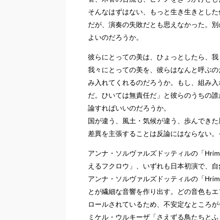
そんなはずはない、もっと生き生きとした
だが、演奏の失敗だとも思えなかった。別
よいのだろうか。
彼らにとっての美は、ひょっとしたら、我
我々にとっての美を、彼らはなんと呼ぶの
み入れてくれるのだろうか。もし、組み入
だ。ひいては無責任だ」と彼らのうちの誰
論すればいいのだろうか。
国が違う、風土・気候が違う、歩んできた
差異を主張することは反論にはならない。
アンナ・ソルヴァルズドッティルの「Hr
えるフクロウ」、いずれも日本初演で、自
アンナ・ソルヴァルズドッティルの「Hr
とが繊細な音響を作り出す。どの音色もエ
ロールされているため、不安定なところが
ミケル・ウルキーザ「さえずる鳥たちとふ