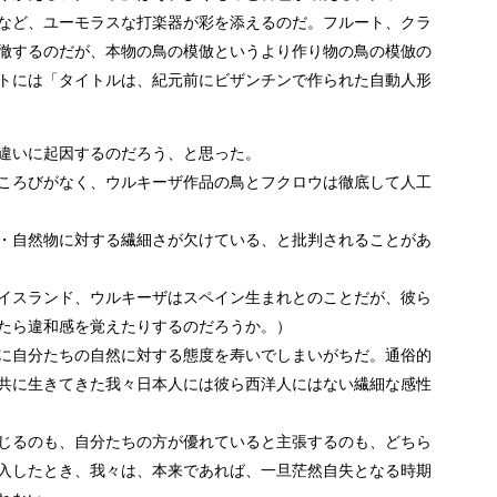
など、ユーモラスな打楽器が彩を添えるのだ。フルート、クラ
徹するのだが、本物の鳥の模倣というより作り物の鳥の模倣の
トには「タイトルは、紀元前にビザンチンで作られた自動人形
違いに起因するのだろう、と思った。
ころびがなく、ウルキーザ作品の鳥とフクロウは徹底して人工
・自然物に対する繊細さが欠けている、と批判されることがあ
イスランド、ウルキーザはスペイン生まれとのことだが、彼ら
たら違和感を覚えたりするのだろうか。）
に自分たちの自然に対する態度を寿いでしまいがちだ。通俗的
共に生きてきた我々日本人には彼ら西洋人にはない繊細な感性
じるのも、自分たちの方が優れていると主張するのも、どちら
入したとき、我々は、本来であれば、一旦茫然自失となる時期