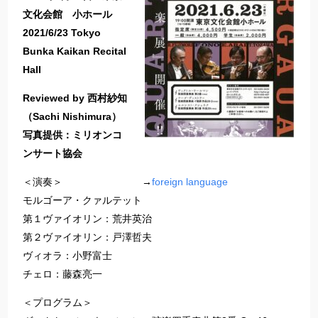
文化会館 小ホール
2021/6/23 Tokyo
Bunka Kaikan Recital
Hall
Reviewed by 西村紗知
（Sachi Nishimura）
写真提供：ミリオンコ
ンサート協会
＜演奏＞ →
foreign language
モルゴーア・クァルテット
第１ヴァイオリン：荒井英治
第２ヴァイオリン：戸澤哲夫
ヴィオラ：小野富士
チェロ：藤森亮一
＜プログラム＞