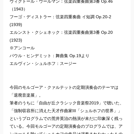
ヴィクトール・ウールマン：弦楽四重奏曲第3番 Op.46
（1943）
フーゴ・ディストラー：弦楽四重奏曲 イ短調 Op.20-2
(1939)
エルンスト・クシェネック：弦楽四重奏曲第3番 Op.20
(1923)
※アンコール
パウル・ヒンデミット：舞曲集 Op.19より
エルヴィン・シュルホフ：スージー
今回のモルゴーア・クァルテットの定期演奏会のテーマは
「退廃音楽展」。
筆者のうちに「自由が丘クラシック音楽祭2019」で聴いた、
「強制収容所に消えた天才作曲家III「シュルホフの世界」」
というプログラムでの荒井英治の熱演が未だに印象深く残っ
ている。今回モルゴーアの定期演奏会のプログラムでは、ア