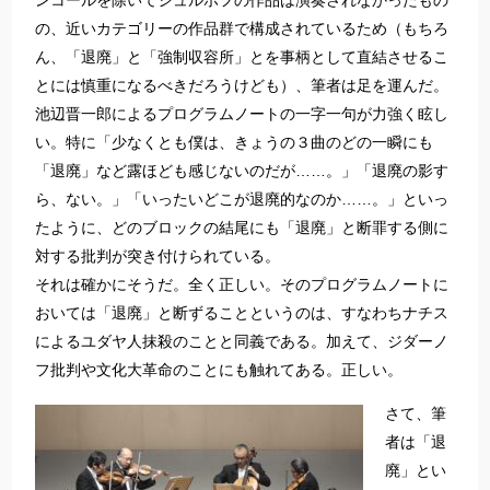
ンコールを除いてシュルホフの作品は演奏されなかったもの
の、近いカテゴリーの作品群で構成されているため（もちろ
ん、「退廃」と「強制収容所」とを事柄として直結させるこ
とには慎重になるべきだろうけども）、筆者は足を運んだ。
池辺晋一郎によるプログラムノートの一字一句が力強く眩し
い。特に「少なくとも僕は、きょうの３曲のどの一瞬にも
「退廃」など露ほども感じないのだが……。」「退廃の影す
ら、ない。」「いったいどこが退廃的なのか……。」といっ
たように、どのブロックの結尾にも「退廃」と断罪する側に
対する批判が突き付けられている。
それは確かにそうだ。全く正しい。そのプログラムノートに
おいては「退廃」と断ずることというのは、すなわちナチス
によるユダヤ人抹殺のことと同義である。加えて、ジダーノ
フ批判や文化大革命のことにも触れてある。正しい。
さて、筆
者は「退
廃」とい