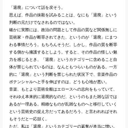
「退廃」について話を戻そう。
思えば、作品の抹殺を試みることは、なにも「退廃」という
判断の元だけでなされるのではない。
確かに実際には、政治の問題として作品の質など関係無しに
芸術家・作品が断罪されてきた、というのが「退廃」にまつ
わる事情だろう。もちろんそうだ。しかし、作品の質を断罪
する側から擁護するとしよう。すると、その作品の怪しい魅
力を感じるとき、「退廃」というカテゴリーに含めること自
体が禁じられているのは、なんともつらいものがある。一方
的に「退廃」という判断を禁じられた状況下で、音楽作品の
ポテンシャルへと手を伸ばすのは、どうも心地が悪い。
音楽、もとより芸術全般はエロースへの志向をもっていて、
それゆえ本来的に退廃的なのだ、というのもまた雑な話では
あるが一理ある。精緻なものが乱雑なものへと移行していく
という芸術史の捉え方だってあるだろう、と言われればそれ
もそうだと一応頷く。
ただ、私は「退廃」というカテゴリーの簒奪が本当に憎い。