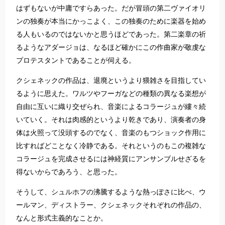
はずもないが中庸ですらあった。だが冒頭の第二ヴァイオリ
ンの独奏が本当にかっこよく、この独奏のために楽器を始め
る人もいるのではないかと思うほどであった。第二楽章の祈
るようなアダージョは、なるほど確かにこの作曲家が敬虔な
プロテスタントであることが伺える。
クシェネックの作品は、退廃というより猥雑さを目指してい
るように思えた。ワルツやフーガなどの種類の異なる楽想が
自由に互いに織り交ぜられ、音楽によるコラージュが縷々続
いていく。それは肉感的というより乾きであり、演奏者の身
体は火照って没頭するのでなく、音楽のもつショック作用に
比すればどことなく冷静である。それというのもこの複雑な
コラージュを完成させるには神経質にアンサンブルせざるを
得ないからであろう、と思った。
そうして、シュルホフの沸騰するような熱っぽさに比べ、ウ
ールマン、ディストラー、クシェネックそれぞれの作品の、
なんと形式主義的なことか。