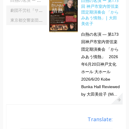
白熱の名演 ー 第173
白熱の名演 ー 第173回 神戸市室内管弦楽団定期演奏会 「からみあう情熱」| 大田美佐子
回 神戸市室内管弦楽
劇団不労社『サイキックサイファー』｜内野 儀
団定期演奏会 「から
みあう情熱」| 大田
東京都交響楽団第1045回定期演奏会Aシリーズ｜齋藤俊夫
美佐子
白熱の名演 ― 第173
回神戸市室内管弦楽
団定期演奏会 「から
みあう情熱」 2026
年6月20日神戸文化
ホール 大ホール
2026/6/20 Kobe
Bunka Hall Reviewed
by 大田美佐子 (Mi...
Translate: