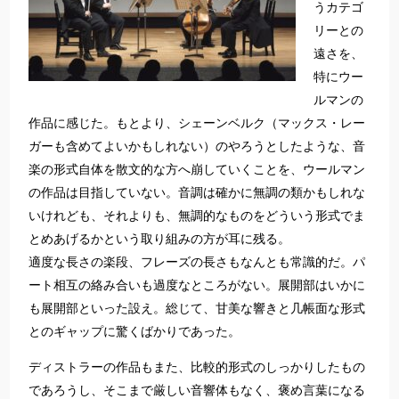
うカテゴ
リーとの
遠さを、
特にウー
ルマンの
作品に感じた。もとより、シェーンベルク（マックス・レー
ガーも含めてよいかもしれない）のやろうとしたような、音
楽の形式自体を散文的な方へ崩していくことを、ウールマン
の作品は目指していない。音調は確かに無調の類かもしれな
いけれども、それよりも、無調的なものをどういう形式でま
とめあげるかという取り組みの方が耳に残る。
適度な長さの楽段、フレーズの長さもなんとも常識的だ。パ
ート相互の絡み合いも過度なところがない。展開部はいかに
も展開部といった設え。総じて、甘美な響きと几帳面な形式
とのギャップに驚くばかりであった。
ディストラーの作品もまた、比較的形式のしっかりしたもの
であろうし、そこまで厳しい音響体もなく、褒め言葉になる