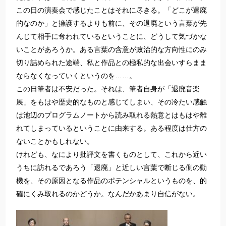
この日の演奏会で感じたことはそれに尽きる。「どこが退廃
的なのか」と擁護するよりも前に、その退廃という言葉が先
んじて相手に奪われているということに、どうして気づかな
いことがあろうか。ある言葉の含意が政治的な方向性にのみ
切り詰められた途端、私と作品との極私的な出会いすらまま
ならなくなっていくというのを……。
この日筆者は不安だった。それは、筆者自身が「退廃音楽
展」をもはや歴史的なものと感じてしまい、その冷たい感触
は池辺のプログラムノートから読み取れる熱意とはもはや離
れてしまっているということに由来する。ある程度は仕方の
ないことかもしれない。
けれども、なにより批評文を書くものとして、これから近い
うちに訪れるであろう「退廃」と近しい言葉で断じる側の動
機を、その原因となる作品のポテンシャルというものを、的
確にくみ取れるのかどうか。なんだかあまり自信がない。