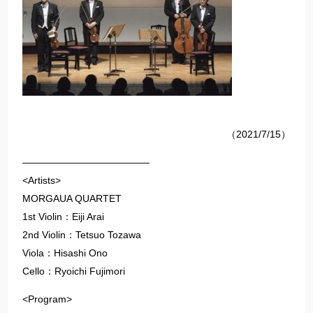
（2021/7/15）
—————————————
<Artists>
MORGAUA QUARTET
1st Violin：Eiji Arai
2nd Violin：Tetsuo Tozawa
Viola：Hisashi Ono
Cello：Ryoichi Fujimori
<Program>