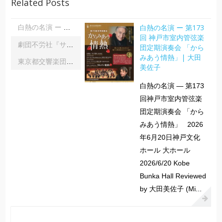
Related Posts
白熱の名演 ー 第173
白熱の名演 ー 第173回 神戸市室内管弦楽団定期演奏会 「からみあう情熱」| 大田美佐子
回 神戸市室内管弦楽
劇団不労社『サイキックサイファー』｜内野 儀
団定期演奏会 「から
みあう情熱」| 大田
東京都交響楽団第1045回定期演奏会Aシリーズ｜齋藤俊夫
美佐子
白熱の名演 ― 第173
回神戸市室内管弦楽
団定期演奏会 「から
みあう情熱」 2026
年6月20日神戸文化
ホール 大ホール
2026/6/20 Kobe
Bunka Hall Reviewed
by 大田美佐子 (Mi...