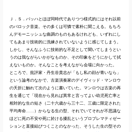
Ｊ．Ｓ．バッハとほぼ同時代でありつつ様式的にはそれ以前
のバロック音楽。その多くは可憐で素朴に聞こえる。もちろ
んデモーニッシュな曲調のものもあるけれども、いずれにし
てもあまり技術的に洗練されていないように感じてしまう。
しかし、そんなふうに技術的な不足として聞いてしまうとい
うのは我ながらいかがなものか、その印象をどうにかして拭
えないものか。そんなことを考えながら会場に向かった。
ところで、批評家・丹生谷貴志が「もし私の顔が青いなら」
という論考のなかで、古楽演奏家のデイヴィッド・マンロウ
の夭折に触れて次のように書いていた。マンロウは古楽の再
生を通じて「現在から見れば異常と言ってよい幼児死亡率と
相対的な生の短さ（二十六歳から三十二、三歳に限定された
平均寿命……）からなる生の型、それでいてそれが不思議な
ほどに死の不安や死に於ける擾乱というプロブレマティゼー
ションと直接結びつくことのなかった、そうした生の型その