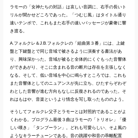
ラモーの「女神たちの対話」は哀しい音調に、右手の長いト
リルが聞かせどころであった。「つむじ風」はタイトル通り
速いテンポで、これもまた右手の速いパッセージが豪奢に響
き渡る。
A.フォルクレ＆J.B.フォルクレの「組曲第３番」には、上鍵
盤と下鍵盤とで同じ音域で被さるように演奏する書法があ
り、興味深かった。音域が被ると全体的にくぐもった音響体
ができあがり、そこに含まれる音の断片は存在を主張しなく
なる。そして、低い音域を中心に鳴らすところでは、これも
また音響体としてのニュアンスが先に立ち、ひたすらぞわぞ
わとした音響が進む方向もなしに反復されるのであった。そ
れはもはや、音楽というより情念を写し取ったもののよう。
そうしてフォルクレ父子とラモーとは対照的であることがよ
くわかる。プログラム最後３曲はラモーの「トリオレ」「優
しい嘆き」「タンブーラン」。どれも可愛らしい、そよ風の
ようなキラーチューンである。音の跳躍や和音の乖離配置