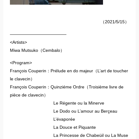
（2021/5/15）
—————————————
<Artists>
Miwa Mutsuko（Cembalo）
<Program>
François Couperin：Prélude en do majeur（L’art de toucher
le clavecin）
François Couperin：Quinziéme Ordre（Troisième livre de
pièce de clavecin）
Le Régente ou la Minerve
Le Dodo ou L’amour au Berçeau
L’évaporée
La Douce et Piquante
La Princesse de Chabeüil ou La Muse