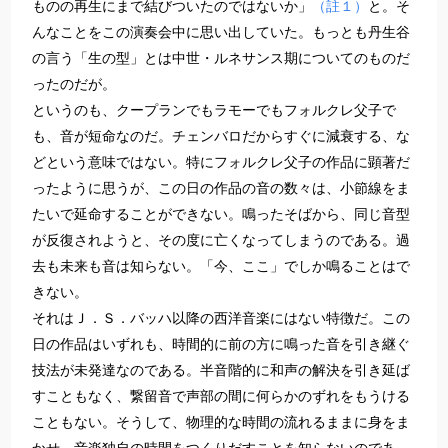
ものの再生にまで結びついたのではないか」
（註１）
と。そ
んなことをこの演奏会中に思い出していた。もっとも丹生谷
の言う「生の型」とは中世・ルネサンス期についてのものだ
ったのだが。
というのも、クープランでもラモーでもフォルクレ父子で
も、音が短命なのだ。チェンバロだからすぐに減衰する、な
どという意味ではない。特にフォルクレ父子の作品に顕著だ
ったように思うが、この日の作品の音の数々は、小節線をま
たいで延命することができない。鳴ったそばから、同じ音型
が反復されようと、その度に亡くなってしまうのである。過
去も未来も音は知らない。「今、ここ」でしか鳴ることはで
きない。
それはＪ．Ｓ．バッハ以降の西洋音楽にはない特徴だ。この
日の作品はいずれも、時間的に前の方に鳴った音を引き継ぐ
技法が未発達なのである。半音階的に和声の解決を引き延ば
すこともなく、繋留音で声部の間に何らかのずれをもうける
こともない。そうして、物理的な時間の流れるままに身をま