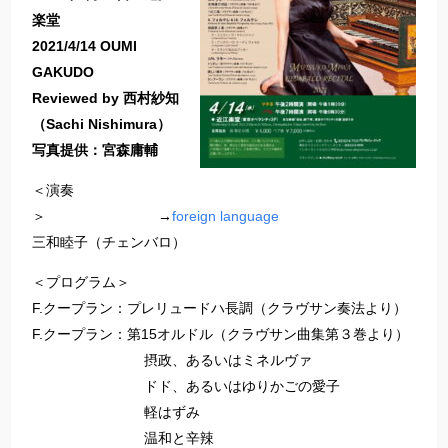
楽堂
2021/4/14 OUMI
GAKUDO
Reviewed by 西村紗知
（Sachi Nishimura）
写真提供：宮森庸輔
＜演奏
＞ →
foreign language
三和睦子（チェンバロ）
＜プログラム＞
F.クープラン：プレリュードハ長調（クラヴサン奏法より）
F.クープラン：第15オルドル（クラヴサン曲集第３巻より）
摂政、あるいはミネルヴァ
ドド、あるいはゆりかごの愛子
軽はずみ
温和と辛辣