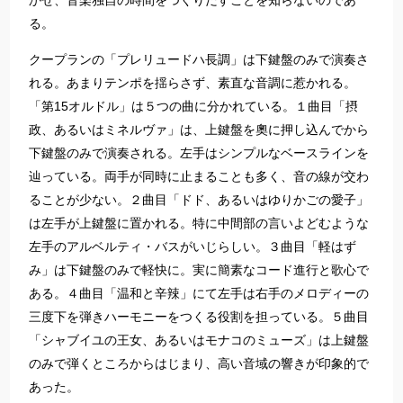
かせ、音楽独自の時間をつくりだすことを知らないのであ
る。
クープランの「プレリュードハ長調」は下鍵盤のみで演奏さ
れる。あまりテンポを揺らさず、素直な音調に惹かれる。
「第15オルドル」は５つの曲に分かれている。１曲目「摂
政、あるいはミネルヴァ」は、上鍵盤を奧に押し込んでから
下鍵盤のみで演奏される。左手はシンプルなベースラインを
辿っている。両手が同時に止まることも多く、音の線が交わ
ることが少ない。２曲目「ドド、あるいはゆりかごの愛子」
は左手が上鍵盤に置かれる。特に中間部の言いよどむような
左手のアルベルティ・バスがいじらしい。３曲目「軽はず
み」は下鍵盤のみで軽快に。実に簡素なコード進行と歌心で
ある。４曲目「温和と辛辣」にて左手は右手のメロディーの
三度下を弾きハーモニーをつくる役割を担っている。５曲目
「シャブイユの王女、あるいはモナコのミューズ」は上鍵盤
のみで弾くところからはじまり、高い音域の響きが印象的で
あった。