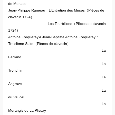
de Monaco
Jean-Philippe Rameau：L’Entretien des Muses（Pièces de
clavecin 1724）
Les Tourbillons（Pièces de clavecin
1724）
Antoine Forqueray＆Jean-Baptiste Antoine Forqueray：
Troisième Suite（Pièces de clavecin）
La
Ferrand
La
Tronchin
La
Angrave
La
du Vaucel
La
Morangis ou La Plissay