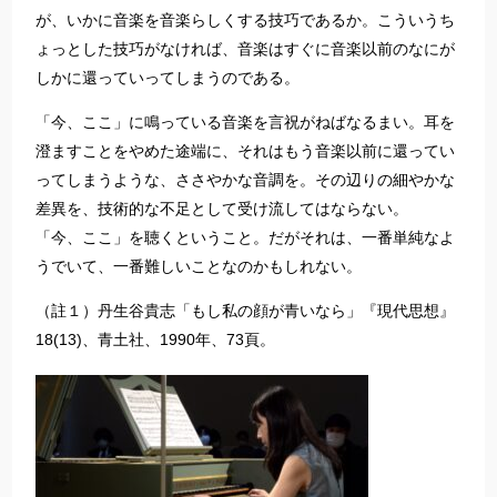
が、いかに音楽を音楽らしくする技巧であるか。こういうち
ょっとした技巧がなければ、音楽はすぐに音楽以前のなにが
しかに還っていってしまうのである。
「今、ここ」に鳴っている音楽を言祝がねばなるまい。耳を
澄ますことをやめた途端に、それはもう音楽以前に還ってい
ってしまうような、ささやかな音調を。その辺りの細やかな
差異を、技術的な不足として受け流してはならない。
「今、ここ」を聴くということ。だがそれは、一番単純なよ
うでいて、一番難しいことなのかもしれない。
（註１）丹生谷貴志「もし私の顔が青いなら」『現代思想』
18(13)、青土社、1990年、73頁。