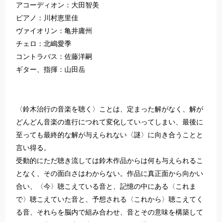
アコーディオン：大田智美
ピアノ：川村恵里佳
ヴァイオリン：亀井庸州
チェロ：北嶋愛季
コントラバス：佐藤洋嗣
ギター、指揮：山田岳
〈鈴木治行の音楽を聴く〉ことは、定まった解がなく、解が
どんどん音楽の進行につれて変化していってしまい、最後に
至っても最終的な解が与えられない〈謎〉に向き合うことと
言い得る。
受動的にただ聴き流しては鈴木作品からは何も与えられるこ
となく、その面白さはわからない。作品に真正面から向かい
合い、〈今〉聴こえている音と、記憶の中にある〈これま
で〉聴こえていた音と、予想される〈これから〉聴こえてく
る音、それらを脳内で組み合わせ、音とその意味を構築して