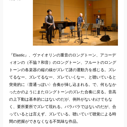
『Elastic』、ヴァイオリンの重音のロングトーン、アコーデ
ィオンの（不協？和音）のロングトーン、フルートのロング
トーンの各楽器の縦の線がズレて謎の運動力を感じる。ズレ
てるなー、ズレてるなー、ズレていくなー、と聴いていると
突発的に〈普通っぽい〉合奏が挿し込まれる。で、何もなか
ったかのようにまたロングトーンのズレた合奏に戻る。音高
の上下動は基本的にはないのだが、例外がないわけでもな
く、要所要所でズレて現れる。バラバラではないのだが、合
っているとは言えず、ズレている。聴いていて聴覚による時
間の把握ができなくなる不気味な作品。