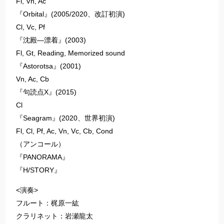
Fl, Vn, Ac
『Orbital』(2005/2020、改訂初演)
Cl, Vc, Pf
『沈殿―漂着』(2003)
Fl, Gt, Reading, Memorized sound
『Astorotsa』(2001)
Vn, Ac, Cb
『句読点X』(2015)
Cl
『Seagram』(2020、世界初演)
Fl, Cl, Pf, Ac, Vn, Vc, Cb, Cond
（アンコール）
『PANORAMA』
『H/STORY』
<演奏>
フルート：梶原一紘
クラリネット：岩瀬龍太