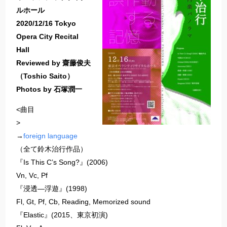
ルホール
2020/12/16 Tokyo
Opera City Recital
Hall
Reviewed by 齋藤俊夫
（Toshio Saito）
Photos by 石塚潤一
<曲目
>
→
foreign language
（全て鈴木治行作品）
『Is This C’s Song?』(2006)
Vn, Vc, Pf
『浸透―浮遊』(1998)
Fl, Gt, Pf, Cb, Reading, Memorized sound
『Elastic』(2015、東京初演)