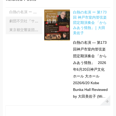
白熱の名演 ー 第173
白熱の名演 ー 第173回 神戸市室内管弦楽団定期演奏会 「からみあう情熱」| 大田美佐子
回 神戸市室内管弦楽
劇団不労社『サイキックサイファー』｜内野 儀
団定期演奏会 「から
みあう情熱」| 大田
東京都交響楽団第1045回定期演奏会Aシリーズ｜齋藤俊夫
美佐子
白熱の名演 ― 第173
回神戸市室内管弦楽
団定期演奏会 「から
みあう情熱」 2026
年6月20日神戸文化
ホール 大ホール
2026/6/20 Kobe
Bunka Hall Reviewed
by 大田美佐子 (Mi...