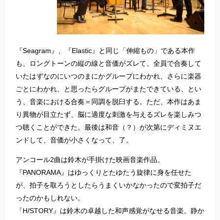
『Seagram』、『Elastic』と同じ「伸縮もの」である本作
も、ロングトーンの縦の線と音価がズレて、全員で合奏して
いたはずなのにいつのまにかグループにわかれ、さらに楽器
ごとにわかれ、と思ったらグループがまたできている、とい
う、音楽における合奏＝同調を脱臼する。ただ、本作はあま
り異物が目立たず、脳に適度な刺激を与えるズレを楽しみつ
つ聴くことができた。最後は和音（？）が次第にディミヌエ
ンドして、音価が小さくなって、了。
アンコール2曲は鈴木が手掛けた映画音楽作品。
『PANORAMA』はゆっくりとたゆたう旋律に身を任せた
が、拍子を取ろうとしたらうまくいかなかったので変拍子だ
ったのかもしれない。
『H/STORY』は鈴木の卓越した和声感覚がなせる音楽。静か