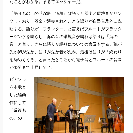
たことがわかる。まるでエッシャーだ。
「語りもの」の『沈殿―漂着』は語りと器楽と環境音がリン
クしており、器楽で演奏されることを語りが自己言及的に説
明する。語りが「フラッター」と言えばフルートがフラッタ
ーツンゲを鳴らし、海の音の環境音が鳴れば語りは「海の
音」と言う。さらに語りが語りについての言及もする。鶏が
先か卵が先か、語りが先か音が先か。最後は語りが「終わり
を締めくくる」と言ったところから電子音とフルートの音高
が限界まで上昇して了。
ピアソラ
を本歌と
した編曲
作にして
「反復も
の」の