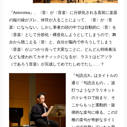
『Astorotsa』、〈音〉が〈音楽〉に分節化される直前に楽器
の縦の線がズレ、休符が入ることによって、〈音〉が〈音
楽〉にならない。しかし筆者の頭の中では自動的に〈音〉を
〈音楽〉として分節化・構造化しようとしてしまうので、舞
台から聴こえる〈音〉と、自分が脳内で作ろうしてしまう
〈音楽〉がぶつかり合って大変なことに。どんどん特殊奏法
なども使われてカオティックになるが、ラストはピアソラ
（であろう音楽）が完成してめでたしめでたし……？
『句読点X』はタイトルの
通り「句読点もの」。波
打つようなクラリネット
のトレモロで始まり、そ
こからもっと運動的・旋
律的な楽句に移る。この2
種の楽句が奇妙なタイミ