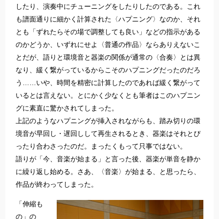
したり、演奏中にチューニングをしたりしたのである。これ
も譜面通りに細かく計算された〈ハプニング〉なのか、それ
とも「ずれたらその場で調整しても良い」などの指示がある
のかどうか、いずれにせよ〈普通の作品〉ならありえないこ
とだが、語りと環境音と器楽の関係が通常の〈合奏〉とは異
なり、緩く繋がっているからこそのハプニングだったのだろ
う……いや、時間を精密に計算したのであれば緩く繋がって
いるとは言えない。とにかく少なくとも筆者はこのハプニン
グに素直に驚かされてしまった。
上記のようなハプニングが挿入されながらも、踏み切りの環
境音が早回し・遅回しして再生されるとき、器楽はそれとぴ
ったり合わさったのだ。まったくもって只事ではない。
語りが「今、音楽が始まる」と言った後、器楽が単音を静か
に繰り返し始める。さあ、〈音楽〉が始まる、と思ったら、
作品が終わってしまった。
「伸縮も
の」の