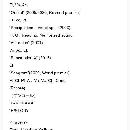
Fl, Vn, Ac
“Orbital” (2005/2020, Revised premier)
Cl, Vc, Pf
“Precipitation – wreckage” (2003)
Fl, Gt, Reading, Memorized sound
“Astorotsa” (2001)
Vn, Ac, Cb
“Punctuation X” (2015)
Cl
“Seagram”(2020, World premier)
Fl, Cl, Pf, Ac, Vn, Vc, Cb, Cond
(Encore)
（アンコール）
“PANORAMA”
“H/STORY”
<Players>
Flute: Kazuhiro Kajihara