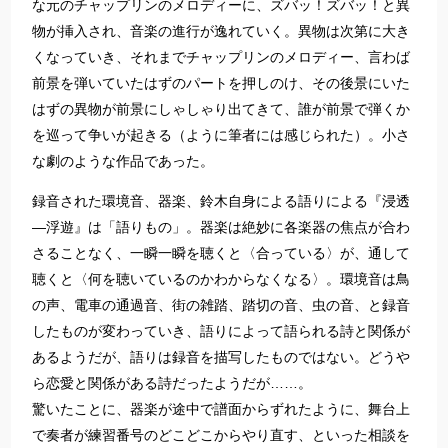
な元のチャップリンのメロディーに、ズバッ！ズバッ！と異
物が挿入され、音楽の進行が逸れていく。異物は次第に大き
くなっていき、それまでチャップリンのメロディー、言わば
前景を弾いていたはずのパートを押しのけ、その後景にいた
はずの異物が前景にしゃしゃり出てきて、誰が前景で弾くか
を巡って争いが起きる（ように筆者には感じられた）。小さ
な劇のような作品であった。
録音された環境音、器楽、鈴木自身による語りによる『浸透
―浮遊』は「語りもの」。器楽は絶妙に各楽器の焦点が合わ
さることなく、一瞬一瞬を聴くと〈合っている〉が、通して
聴くと〈何を聴いているのかわからなくなる〉。環境音は鳥
の声、電車の通過音、街の雑踏、踏切の音、虫の音、と録音
したものが変わっていき、語りによって語られる詩と関係が
あるようだが、語りは録音を描写したものではない。どうや
ら恋愛と関係がある詩だったようだが……。
驚いたことに、器楽が途中で譜面からずれたように、舞台上
で奏者が練習番号のどこどこからやり直す、といった相談を