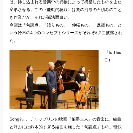
は、挿し込まれる音楽中の異物によって構築したものをまた
変形させる。この〈能動的聴取〉は賽の河原の石積みのごと
き作業だが、それが滅法面白い。
今回は「句読点」「語りもの」「伸縮もの」「反復もの」と
いう鈴木の4つのコンセプトシリーズがそれぞれ2曲披露され
た。
『Is This
C’s
Song?』、チャップリンの映画『伯爵夫人』の音楽に、編曲
と呼ぶには鈴木的すぎる編曲を施した「句読点」もの。軽快