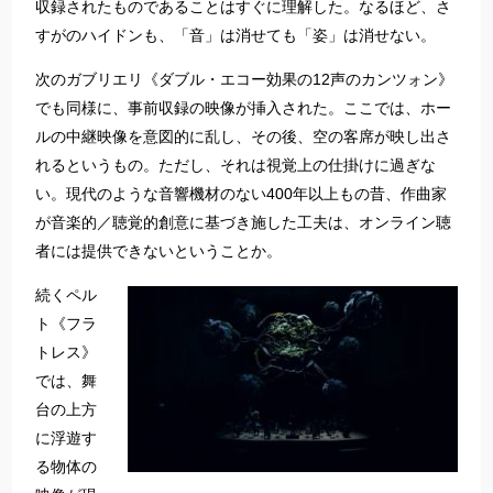
収録されたものであることはすぐに理解した。なるほど、さ
すがのハイドンも、「音」は消せても「姿」は消せない。
次のガブリエリ《ダブル・エコー効果の12声のカンツォン》
でも同様に、事前収録の映像が挿入された。ここでは、ホー
ルの中継映像を意図的に乱し、その後、空の客席が映し出さ
れるというもの。ただし、それは視覚上の仕掛けに過ぎな
い。現代のような音響機材のない400年以上もの昔、作曲家
が音楽的／聴覚的創意に基づき施した工夫は、オンライン聴
者には提供できないということか。
続くペル
ト《フラ
トレス》
では、舞
台の上方
に浮遊す
る物体の