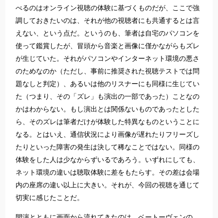
べるのはオンライン視聴の体験に基づくものだが、ここで強
調しておきたいのは、それが他の視聴者にも共通するとは言
えない、という点だ。というのも、筆者は自宅のパソコンを
使って鑑賞したが、冒頭から音楽と画像に僅かながらもズレ
が生じていた。それがパソコンやインターネット環境の悪さ
のためなのか（ただし、事前に推奨された視聴テストでは問
題なしと判定）、あるいは他のリスナーにも同様に生じてい
た（つまり、その「ズレ」も演出の一部であった）ことなの
かはわからない。もし演出とは関係ないものであったとした
ら、そのズレは筆者だけが体験した特異なものということに
なる。とはいえ、通信状況により画像が遅れたりフリーズし
たりといった障害の発生は決して稀なことではない。同様の
体験をした人は少なからずいるであろう。いずれにしても、
ネット環境の違いは聴取体験に差をもたらす。その差は会場
内の座席の違い以上に大きい。それが、今回の視聴を通じて
切実に感じたことだ。
開演とともに画面から流れてきたのは、ベートーヴェンの