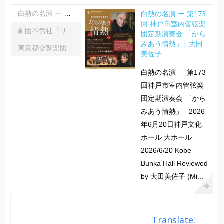
白熱の名演 ー 第173
白熱の名演 ー 第173回 神戸市室内管弦楽団定期演奏会 「からみあう情熱」| 大田美佐子
回 神戸市室内管弦楽
劇団不労社『サイキックサイファー』｜内野 儀
団定期演奏会 「から
みあう情熱」| 大田
東京都交響楽団第1045回定期演奏会Aシリーズ｜齋藤俊夫
美佐子
白熱の名演 ― 第173
回神戸市室内管弦楽
団定期演奏会 「から
みあう情熱」 2026
年6月20日神戸文化
ホール 大ホール
2026/6/20 Kobe
Bunka Hall Reviewed
by 大田美佐子 (Mi...
Translate: