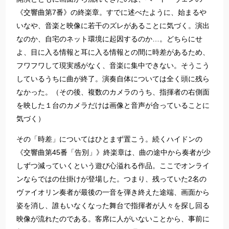
《交響曲第7番》の終楽章。すでに述べたように、始まるや
いなや、音楽と映像に若干のズレがあることに気づく。演出
なのか、自宅のネット環境に起因するのか…。どちらにせ
よ、目に入る情報と耳に入る情報との間に時差があるため、
フワフワして現実感がなく、音楽に集中できない。そうこう
しているうちに曲が終了。演奏自体については全く頭に残ら
なかった。（その後、複数のカメラのうち、指揮者の右側面
を映した１台のカメラだけは画像と音声が合っていることに
気づく）
その「時差」についてはひとまず置こう。続くハイドンの
《交響曲第45番「告別」》終楽章は、曲の途中から奏者が少
しずつ減っていくという遊び心溢れる作品。ここでオンライ
ンならではの仕掛けが登場した。つまり、残っていた2名の
ヴァイオリン奏者が最後の一音を弾き終えた途端、画面から
姿を消し、誰もいなくなった舞台で指揮者が人々を探し回る
映像が流れたのである。客席に人がいないことから、事前に