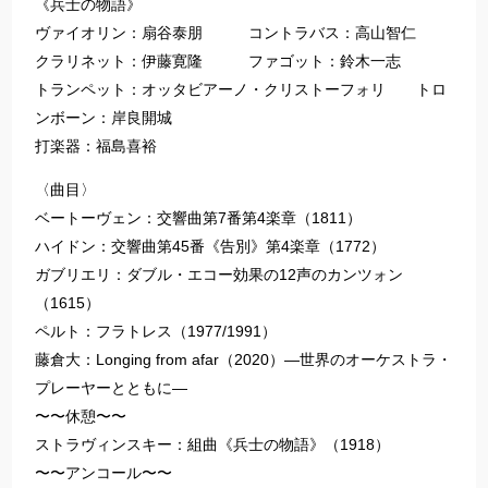
《兵士の物語》
ヴァイオリン：扇谷泰朋 コントラバス：高山智仁
クラリネット：伊藤寛隆 ファゴット：鈴木一志
トランペット：オッタビアーノ・クリストーフォリ トロ
ンボーン：岸良開城
打楽器：福島喜裕
〈曲目〉
ベートーヴェン：交響曲第7番第4楽章（1811）
ハイドン：交響曲第45番《告別》第4楽章（1772）
ガブリエリ：ダブル・エコー効果の12声のカンツォン
（1615）
ペルト：フラトレス（1977/1991）
藤倉大：Longing from afar（2020）―世界のオーケストラ・
プレーヤーとともに―
〜〜休憩〜〜
ストラヴィンスキー：組曲《兵士の物語》（1918）
〜〜アンコール〜〜