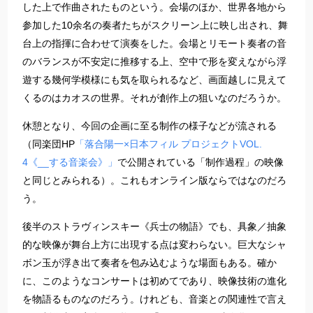
した上で作曲されたものという。会場のほか、世界各地から
参加した10余名の奏者たちがスクリーン上に映し出され、舞
台上の指揮に合わせて演奏をした。会場とリモート奏者の音
のバランスが不安定に推移する上、空中で形を変えながら浮
遊する幾何学模様にも気を取られるなど、画面越しに見えて
くるのはカオスの世界。それが創作上の狙いなのだろうか。
休憩となり、今回の企画に至る制作の様子などが流される
（同楽団HP
「落合陽一×日本フィル プロジェクトVOL.
4《__する音楽会》」
で公開されている「制作過程」の映像
と同じとみられる）。これもオンライン版ならではなのだろ
う。
後半のストラヴィンスキー《兵士の物語》でも、具象／抽象
的な映像が舞台上方に出現する点は変わらない。巨大なシャ
ボン玉が浮き出て奏者を包み込むような場面もある。確か
に、このようなコンサートは初めてであり、映像技術の進化
を物語るものなのだろう。けれども、音楽との関連性で言え