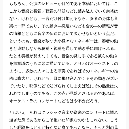
もちろん、公演のレビューが目的である本稿においては、こ
こから音楽と視覚／聴覚の問題などに踏み込んでいく余裕は
ない。けれども、一言だけ付け加えるなら、奏者の身体も音
楽の一部であり、その動き―息遣いなども含め―の情報が音
の情報とともに音楽の伝達において欠かせないという点だ。
というのも、音楽が放つ大小様々なエネルギーは、奏者の動
きと連動しながら聴覚・視覚を通して聴き手に届けられる。
たとえ奏者が見えなくても、音楽の発し手である彼らの動き
を無意識のうちに頭に描いている。とりわけオーケストラの
ように、多数の人々による演奏であればそのエネルギーの推
移は膨大だ。けれども、目に飛び込んでくるその動きがズレ
ていたり、映像などで妨げられてしまえば逆にその熱量は失
われてしまうのである。この点が見落とされるのであれば、
オーケストラのコンサートなどもはや不要だろう。
とはいえ、それはクラシック音楽や従来のコンサートに慣れ
過ぎた身であるからこそ抱いた印象なのかもしれない。こう
した経験をほとんど持たない身であったなら、もっと別の見