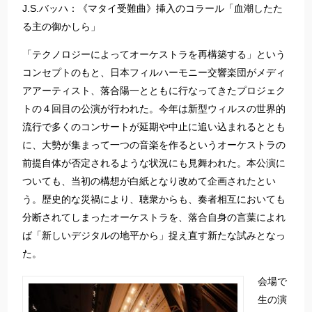
J.S.バッハ：《マタイ受難曲》挿入のコラール「血潮したた
る主の御かしら」
「テクノロジーによってオーケストラを再構築する」という
コンセプトのもと、日本フィルハーモニー交響楽団がメディ
アアーティスト、落合陽一とともに行なってきたプロジェク
トの４回目の公演が行われた。今年は新型ウィルスの世界的
流行で多くのコンサートが延期や中止に追い込まれるととも
に、大勢が集まって一つの音楽を作るというオーケストラの
前提自体が否定されるような状況にも見舞われた。本公演に
ついても、当初の構想が白紙となり改めて企画されたとい
う。歴史的な災禍により、聴衆からも、奏者相互においても
分断されてしまったオーケストラを、落合自身の言葉によれ
ば「新しいデジタルの地平から」捉え直す新たな試みとなっ
た。
会場で
生の演