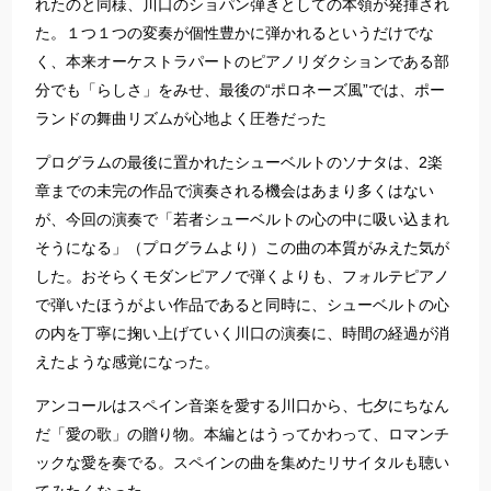
れたのと同様、川口のショパン弾きとしての本領が発揮され
た。１つ１つの変奏が個性豊かに弾かれるというだけでな
く、本来オーケストラパートのピアノリダクションである部
分でも「らしさ」をみせ、最後の“ポロネーズ風”では、ポー
ランドの舞曲リズムが心地よく圧巻だった
プログラムの最後に置かれたシューベルトのソナタは、2楽
章までの未完の作品で演奏される機会はあまり多くはない
が、今回の演奏で「若者シューベルトの心の中に吸い込まれ
そうになる」（プログラムより）この曲の本質がみえた気が
した。おそらくモダンピアノで弾くよりも、フォルテピアノ
で弾いたほうがよい作品であると同時に、シューベルトの心
の内を丁寧に掬い上げていく川口の演奏に、時間の経過が消
えたような感覚になった。
アンコールはスペイン音楽を愛する川口から、七夕にちなん
だ「愛の歌」の贈り物。本編とはうってかわって、ロマンチ
ックな愛を奏でる。スペインの曲を集めたリサイタルも聴い