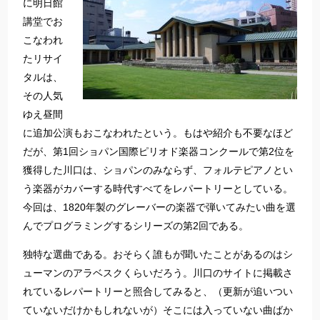
に明日館
講堂でお
こなわれ
たリサイ
タルは、
その人気
ゆえ昼間
に追加公演もおこなわれたという。もはや紹介も不要なほど
だが、第1回ショパン国際ピリオド楽器コンクールで第2位を
獲得した川口は、ショパンのみならず、フォルテピアノとい
う楽器がカバーする時代すべてをレパートリーとしている。
今回は、1820年製のグレーバーの楽器で弾いてみたい曲を選
んでプログラミングするシリーズの第2回である。
独特な選曲である。おそらく誰もが聞いたことがあるのはシ
ューマンのアラベスクくらいだろう。川口のサイトに掲載さ
れているレパートリーと照合してみると、（更新が追いつい
ていないだけかもしれないが）そこには入っていない曲ばか