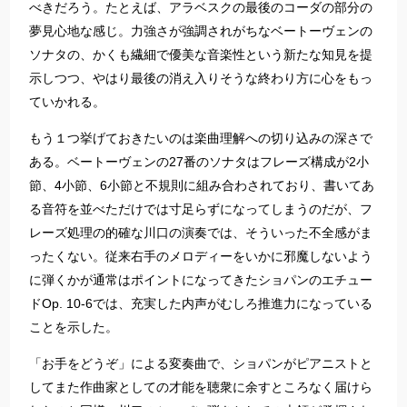
べきだろう。たとえば、アラベスクの最後のコーダの部分の
夢見心地な感じ。力強さが強調されがちなベートーヴェンの
ソナタの、かくも繊細で優美な音楽性という新たな知見を提
示しつつ、やはり最後の消え入りそうな終わり方に心をもっ
ていかれる。
もう１つ挙げておきたいのは楽曲理解への切り込みの深さで
ある。ベートーヴェンの27番のソナタはフレーズ構成が2小
節、4小節、6小節と不規則に組み合わされており、書いてあ
る音符を並べただけでは寸足らずになってしまうのだが、フ
レーズ処理の的確な川口の演奏では、そういった不全感がま
ったくない。従来右手のメロディーをいかに邪魔しないよう
に弾くかが通常はポイントになってきたショパンのエチュー
ドOp. 10-6では、充実した内声がむしろ推進力になっている
ことを示した。
「お手をどうぞ」による変奏曲で、ショパンがピアニストと
してまた作曲家としての才能を聴衆に余すところなく届けら