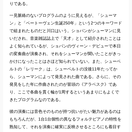
りである。
一見脈絡のないプログラムのように見えるが、「シューマ
ン」と「ベートーヴェン生誕250年」という2つのキーワード
で組まれたものだと川口はいう。ショパンがシューマンに見
いだされ、音楽雑誌誌上で「天才」として紹介されたことは
よく知られているが、ショパンのヴィーン・デビューで本日
の変奏曲が演奏され、それをシューマンが聞いたことがきっ
かけになったことはさほど知られていない。また、シューベ
ルトの「レリーク」は、シューベルトの没後11年たってか
ら、シューマンによって発見された曲である。さらに、その
発見をした年に作曲されたのが冒頭の《アラベスク》であ
り、ここで各曲を貫く輪が1周するというあまりにもよくで
きたプログラムなのである。
彼の演奏には音色そのものが持つ抗いがたい魅力があるのは
もちろんだが、1台1台個性の異なるフォルテピアノの特性を
熟知して、それを演奏に確実に反映させるところにも着目す