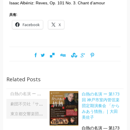
Isaac Albéniz: Reves, Op. 101 No. 3. Chant d’amour
共有:
Facebook
X
Related Posts
白熱の名演 ー 第173
白熱の名演 ー 第173回 神戸市室内管弦楽団定期演奏会 「からみあう情熱」| 大田美佐子
回 神戸市室内管弦楽
劇団不労社『サイキックサイファー』｜内野 儀
団定期演奏会 「から
みあう情熱」| 大田
東京都交響楽団第1045回定期演奏会Aシリーズ｜齋藤俊夫
美佐子
白熱の名演 ― 第173