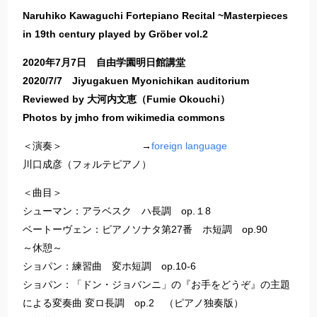
Naruhiko Kawaguchi Fortepiano Recital ~Masterpieces
in 19th century played by Gröber vol.2
2020年7月7日 自由学園明日館講堂
2020/7/7 Jiyugakuen Myonichikan auditorium
Reviewed by 大河内文恵（Fumie Okouchi）
Photos by jmho from wikimedia commons
＜演奏＞ →
foreign language
川口成彦（フォルテピアノ）
＜曲目＞
シューマン：アラベスク ハ長調 op.１8
ベートーヴェン：ピアノソナタ第27番 ホ短調 op.90
～休憩～
ショパン：練習曲 変ホ短調 op.10-6
ショパン：「ドン・ジョバンニ」の『お手をどうぞ』の主題
による変奏曲 変ロ長調 op.2 （ピアノ独奏版）