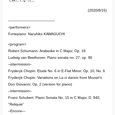
てみたくなった。
(2020/8/15)
—————————————
<performers>
Fortepiano: Naruhiko KAWAGUCHI
<program>
Robert Schumann: Arabeske in C Major, Op. 18
Ludwig van Beethoven: Piano sonata no. 27, op. 90
–intermission–
Fryderyk Chopin: Etude No. 6 in E-Flat Minor, Op. 10, No. 6
Fryderyk Chopin: Variations on La ci darem from Mozart’s
Don Giovanni, Op. 2 (version for piano)
–intermission–
Franz Schubert: Piano Sonata No. 15 in C Major, D. 840,
“Reliquie”
–Encore—