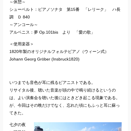
～休憩～
シューベルト：ピアノソナタ 第15番 「レリーク」 ハ長
調 Ｄ 840
～アンコール～
アルベニス：夢 Op.101bis より 「愛の歌」
＜使用楽器＞
1820年製のオリジナルフォルテピアノ（ウィーン式）
Johann Georg Gröber (Insbruck1820)
いつまでも音色が耳に残るピアニストである。
リサイタル後、聴いた音楽が頭の中で鳴り続けるというの
は、よい演奏会を聴いた後にはときどき起こる現象である。
が、今回はその晩だけでなく、忘れた頃にもふっと耳に蘇っ
てきた。
七夕の夜