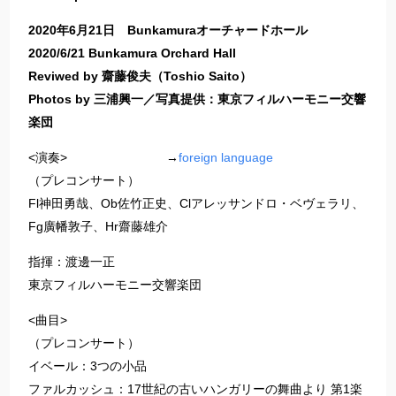
2020年6月21日 Bunkamuraオーチャードホール
2020/6/21 Bunkamura Orchard Hall
Reviwed by 齋藤俊夫（Toshio Saito）
Photos by 三浦興一／写真提供：東京フィルハーモニー交響
楽団
<演奏> →
foreign language
（プレコンサート）
Fl神田勇哉、Ob佐竹正史、Clアレッサンドロ・ベヴェラリ、
Fg廣幡敦子、Hr齋藤雄介
指揮：渡邊一正
東京フィルハーモニー交響楽団
<曲目>
（プレコンサート）
イベール：3つの小品
ファルカッシュ：17世紀の古いハンガリーの舞曲より 第1楽