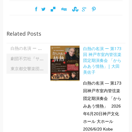
Related Posts
白熱の名演 ー 第173
白熱の名演 ー 第173回 神戸市室内管弦楽団定期演奏会 「からみあう情熱」| 大田美佐子
回 神戸市室内管弦楽
劇団不労社『サイキックサイファー』｜内野 儀
団定期演奏会 「から
みあう情熱」| 大田
東京都交響楽団第1045回定期演奏会Aシリーズ｜齋藤俊夫
美佐子
白熱の名演 ― 第173
回神戸市室内管弦楽
団定期演奏会 「から
みあう情熱」 2026
年6月20日神戸文化
ホール 大ホール
2026/6/20 Kobe