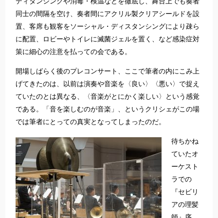
ディタンシングや消毒・検温などを徹底し、舞台上でも奏者
同士の間隔を空け、奏者間にアクリル製クリアシールドを設
置、客席も観客をソーシャル・ディスタンシングにより疎ら
に配置、ロビーやトイレに滅菌ジェルを置く、など感染症対
策に細心の注意を払っての会である。
開場しばらく後のプレコンサート、ここで筆者の内にこみ上
げてきたのは、以前は演奏や音楽を〈良い〉〈悪い〉で捉え
ていたのとは異なる、〈音楽がとにかく楽しい〉という感覚
である。「音を楽しむのが音楽」、というクリシェがこの場
では筆者にとっての真実となってしまったのだ。
待ちかね
ていたオ
ーケスト
ラでの
『セビリ
アの理髪
師』序