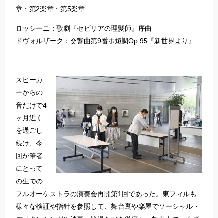
章・第2楽章・第5楽章
ロッシーニ：歌劇『セビリアの理髪師』序曲
ドヴォルザーク：交響曲第9番ホ短調Op.95『新世界より』
スピーカ
ーからの
音だけで4
ヶ月近く
を過ごし
続け、今
回が筆者
にとって
の生での
フルオーケストラの演奏会再開第1回であった。東フィルも
様々な検証や指針を参照して、舞台裏や楽屋でソーシャル・