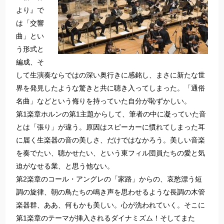
より』で
は「交響
曲」とい
う形式と
編成、そ
して生演奏ならではの深い奥行きに感銘し、まさに新たな世
界を発見したような驚きと共に聴き入ってしまった。「通俗
名曲」などという侮りを持っていた自分が恥ずかしい。
第1楽章ホルンの第1主題からして、筆者の中に凝っていた音
とは「張り」が違う。原因はスピーカーに慣れてしまった耳
に届く生楽器の音の美しさ、だけではなかろう。美しい音楽
を奏でたい、聴かせたい、という東フィル団員たちの愛と気
迫がなせる業、と思う他ない。
第2楽章のコール・アングレの「家路」からの、哀愁漂う短
調の旋律、朝の鳥たちの鳴き声を思わせるような長調の木管
楽器群、ああ、何もかも美しい。心が洗われていく。そこに
第1楽章のテーマが挿入されるダイナミズム！そしてまた