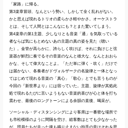
「家路」に帰る。
第3楽章冒頭、なんという勢い、しかして全く乱れがない。
かと思えば現れるトリオの柔らかさ軽やかさ。オーケストラ
とは、そして人間とはこんなにも？とまた驚いてしまう。
第4楽章の第1主題、少しなりとも音楽「通」を気取っている
者ならば気にもとめないあの主題の真の姿を見た（聴い
た）。金管が高らかに、誇らしく吹けば、それに負けじと弦
楽器が鮮烈に奏でるその音楽のなんと雄大な、なんとおおら
かな、そして偉大なことよ。「ただ単に弾く・吹く」だけで
は届かない、各奏者がドヴォルザークの名旋律と一体となっ
てはじめて現れる音楽の「真心」「歌心」とでも言うものが
今回の『新世界より』には宿っていた。主題、旋律が其処此
処で現れるたびに言いようもない音楽的喜びが心と体を打ち
震わせ、最後のロングトーンによる余韻の直後、喝采が。
ソーシャル・ディスタンシングにより客席は一番密な場所で
も市松模様のように間隔を空け、総客数はとても少なかった
が、団員たちが去った後も鳴り止まない拍手の音はそれを思