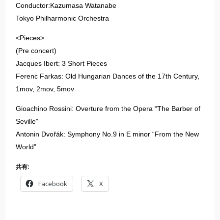
Conductor:Kazumasa Watanabe
Tokyo Philharmonic Orchestra
<Pieces>
(Pre concert)
Jacques Ibert: 3 Short Pieces
Ferenc Farkas: Old Hungarian Dances of the 17th Century,
1mov, 2mov, 5mov
Gioachino Rossini: Overture from the Opera “The Barber of
Seville”
Antonin Dvořák: Symphony No.9 in E minor “From the New
World”
共有:
Facebook
X