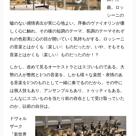
曲。ロッ
シーニの
嘘のない感情表出が実に心地よい。序奏のヴァイオリンが優
しく心に触れ、その後の短調のテーマ、長調のテーマそれぞ
れの色彩美に心の目が開いていく気持ちがする。ロッシーニ
の音楽とはかくも〈楽しい〉ものだったか、いや、そもそも
音楽とはかくも〈楽しい〉ものだったのか！？
しかし、改めて見るオーケストラとはスゴいものである。大
勢の人が整然と1つの音楽を、しかも様々な楽想・表情のあ
る音楽を1つのものとして一緒に奏でるのだから。その中に
は個人技もあり、アンサンブルもあり、トゥッティもある。
こんなにスゴいものを当たり前の存在として受け取っていた
のか、以前の自分は。
ドヴォル
ザーク
『新世界