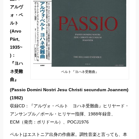
アルヴ
ォ・ペ
ルト
(Arvo
Pärt,
1935~
)：
『ヨハ
ネ受難
ペルト『ヨハネ受難曲』
曲』
(Passio Domini Nostri Jesu Christi secundum Joannem)
(1982)
収録CD：『アルヴォ・ペルト ヨハネ受難曲』ヒリヤード・
アンサンブル／ポール・ヒリヤー指揮、1988年録音、
ECM（発売：ポリドール）、POCJ1976
ペルトはエストニア出身の作曲家。調性音楽と言っても、本