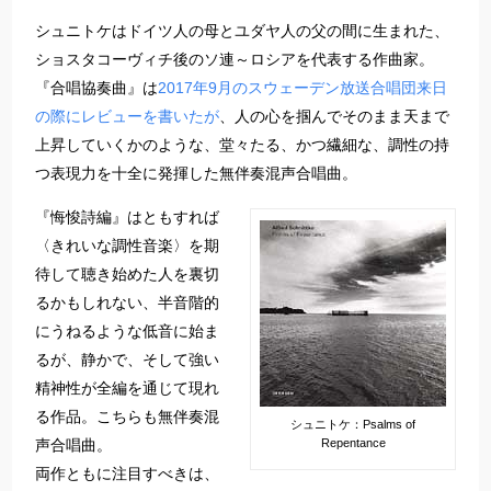
シュニトケはドイツ人の母とユダヤ人の父の間に生まれた、
ショスタコーヴィチ後のソ連～ロシアを代表する作曲家。
『合唱協奏曲』は
2017年9月のスウェーデン放送合唱団来日
の際にレビューを書いたが
、人の心を掴んでそのまま天まで
上昇していくかのような、堂々たる、かつ繊細な、調性の持
つ表現力を十全に発揮した無伴奏混声合唱曲。
『悔悛詩編』はともすれば
〈きれいな調性音楽〉を期
待して聴き始めた人を裏切
るかもしれない、半音階的
にうねるような低音に始ま
るが、静かで、そして強い
精神性が全編を通じて現れ
る作品。こちらも無伴奏混
シュニトケ：Psalms of
声合唱曲。
Repentance
両作ともに注目すべきは、