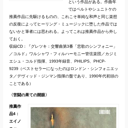
という作品がある。作曲年
ではペルトやシュニトケの
推薦作品に先駆けるものの、これこそ単純な和声と同じ楽想
の反復によってヒーリング・ミュージックに堕した作品では
ないかと筆者には思われる。よってこれは推薦作品から外し
ておく。
収録CD：『グレツキ：交響曲第3番「悲歌のシンフォニー」
／コルド』ワルシャワ・フィルハーモニー管弦楽団／カジミ
エシュ・コルド指揮、1993年録音、PHILIPS、PHCP-
9239（ベストセラーになったのはロンドン・シンフォニエッ
タ／デヴィッド・ジンマン指揮の盤であり、1990年代初頭の
ことである）
〈苦闘の果ての開眼〉
推薦作
品4：
エイノ