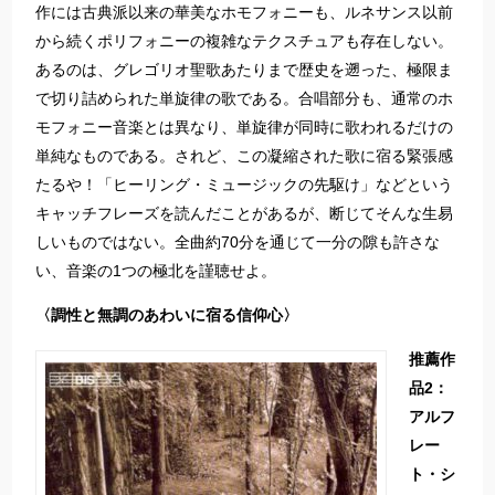
作には古典派以来の華美なホモフォニーも、ルネサンス以前
から続くポリフォニーの複雑なテクスチュアも存在しない。
あるのは、グレゴリオ聖歌あたりまで歴史を遡った、極限ま
で切り詰められた単旋律の歌である。合唱部分も、通常のホ
モフォニー音楽とは異なり、単旋律が同時に歌われるだけの
単純なものである。されど、この凝縮された歌に宿る緊張感
たるや！「ヒーリング・ミュージックの先駆け」などという
キャッチフレーズを読んだことがあるが、断じてそんな生易
しいものではない。全曲約70分を通じて一分の隙も許さな
い、音楽の1つの極北を謹聴せよ。
〈調性と無調のあわいに宿る信仰心〉
推薦作
品2：
アルフ
レー
ト・シ