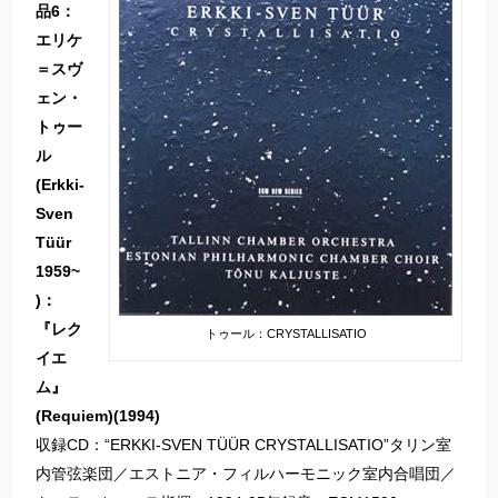
品6：
エリケ
＝スヴ
ェン・
トゥー
ル
(Erkki-
Sven
Tüür
1959~
)：
『レク
トゥール：CRYSTALLISATIO
イエ
ム』
(Requiem)(1994)
収録CD：“ERKKI-SVEN TÜÜR CRYSTALLISATIO”タリン室
内管弦楽団／エストニア・フィルハーモニック室内合唱団／