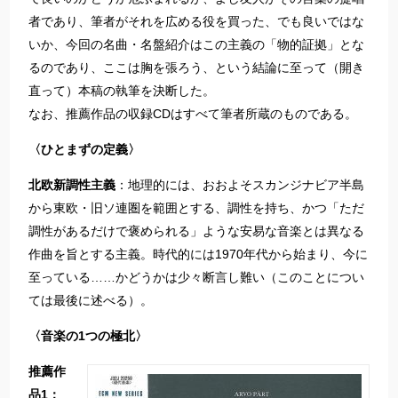
者であり、筆者がそれを広める役を買った、でも良いではな
いか、今回の名曲・名盤紹介はこの主義の「物的証拠」とな
るのであり、ここは胸を張ろう、という結論に至って（開き
直って）本稿の執筆を決断した。
なお、推薦作品の収録CDはすべて筆者所蔵のものである。
〈ひとまずの定義〉
北欧新調性主義
：地理的には、おおよそスカンジナビア半島
から東欧・旧ソ連圏を範囲とする、調性を持ち、かつ「ただ
調性があるだけで褒められる」ような安易な音楽とは異なる
作曲を旨とする主義。時代的には1970年代から始まり、今に
至っている……かどうかは少々断言し難い（このことについ
ては最後に述べる）。
〈音楽の1つの極北〉
推薦作
品1：