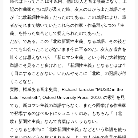
時代は下ってここ10年以内、他の友人と音楽談義になり、上
記の作曲家たちに話が及んだ時、友人の口から出た単語こそ
が「北欧新調性主義」だったのである。この単語により、筆
者がそれまで聴いていたこれらの作家・作品群が1つの「主
義」を持った集合として捉えられたのであった。
だが、である。この「北欧新調性主義」なる単語、その後ど
こでも出会ったことがないまま今に至るのだ。友人が虚言を
吐くとは思えないが、「新ロマン主義」という甚だ大雑把な
単語こそ見ること多けれど、「新調性主義」となるとほぼ全
く目にすることがない。いわんやそこに「北欧」の冠詞が付
くことなど。
実際、権威ある音楽史書、Richard Taruskin “MUSIC in the
Late Twentieth”, Oxford University Press, 2010. の索引を見
ても、新ロマン主義の単語すらなく、また今回挙げる作曲家
で登場するのはペルトにシュニトケのみ。もちろん「（北
欧）新調性主義」なんて言葉はカケラもない。
こうなると本当に「北欧新調性主義」などという単語を使っ
て良いのかどうか危ぶまれるが、よし友人がその言葉の提唱