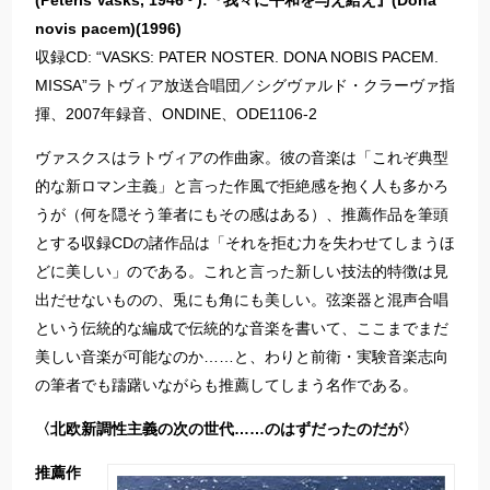
(Pēteris Vasks, 1946~ ):『我々に平和を与え給え』(Dona
novis pacem)(1996)
収録CD: “VASKS: PATER NOSTER. DONA NOBIS PACEM.
MISSA”ラトヴィア放送合唱団／シグヴァルド・クラーヴァ指
揮、2007年録音、ONDINE、ODE1106-2
ヴァスクスはラトヴィアの作曲家。彼の音楽は「これぞ典型
的な新ロマン主義」と言った作風で拒絶感を抱く人も多かろ
うが（何を隠そう筆者にもその感はある）、推薦作品を筆頭
とする収録CDの諸作品は「それを拒む力を失わせてしまうほ
どに美しい」のである。これと言った新しい技法的特徴は見
出だせないものの、兎にも角にも美しい。弦楽器と混声合唱
という伝統的な編成で伝統的な音楽を書いて、ここまでまだ
美しい音楽が可能なのか……と、わりと前衛・実験音楽志向
の筆者でも躊躇いながらも推薦してしまう名作である。
〈北欧新調性主義の次の世代……のはずだったのだが〉
推薦作