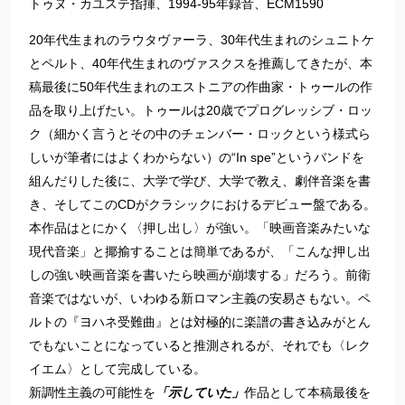
トゥヌ・カユステ指揮、1994-95年録音、ECM1590
20年代生まれのラウタヴァーラ、30年代生まれのシュニトケ
とペルト、40年代生まれのヴァスクスを推薦してきたが、本
稿最後に50年代生まれのエストニアの作曲家・トゥールの作
品を取り上げたい。トゥールは20歳でプログレッシブ・ロッ
ク（細かく言うとその中のチェンバー・ロックという様式ら
しいが筆者にはよくわからない）の“In spe”というバンドを
組んだりした後に、大学で学び、大学で教え、劇伴音楽を書
き、そしてこのCDがクラシックにおけるデビュー盤である。
本作品はとにかく〈押し出し〉が強い。「映画音楽みたいな
現代音楽」と揶揄することは簡単であるが、「こんな押し出
しの強い映画音楽を書いたら映画が崩壊する」だろう。前衛
音楽ではないが、いわゆる新ロマン主義の安易さもない。ペ
ルトの『ヨハネ受難曲』とは対極的に楽譜の書き込みがとん
でもないことになっていると推測されるが、それでも〈レク
イエム〉として完成している。
新調性主義の可能性を
「示していた」
作品として本稿最後を