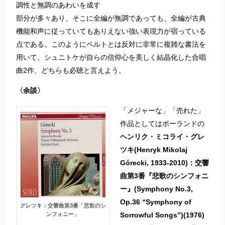
調性と無調のあわいを成す
部分が多々あり、そこに全編が無調であっても、全編が古典
機能和声に従っていてもありえない強い表現力が宿っている
点である。このようにペルトとは反対に非常に複雑な書法を
用いて、シュニトケが自らの信仰心を美しく結晶化した合唱
曲2作、どちらも必聴と言えよう。
〈余談〉
「メジャーな」「売れた」
作品としてはポーランドの
ヘンリク・ミコライ・グレ
ツキ(Henryk Mikolaj
Górecki, 1933-2010)：交響
曲第3番『悲歌のシンフォニ
ー』(Symphony No.3,
Op.36 “Symphony of
グレツキ：交響曲第3番「悲歌のシ
ンフォニー」
Sorrowful Songs”)(1976)