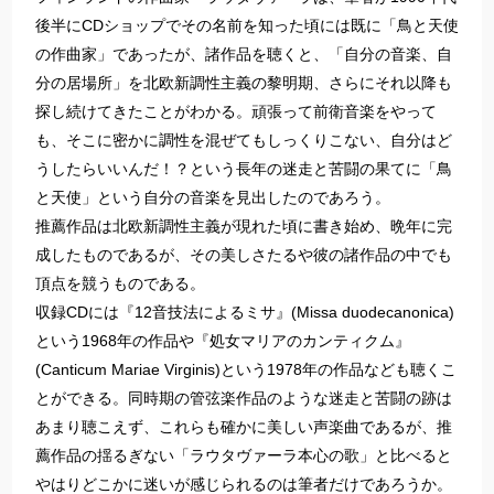
後半にCDショップでその名前を知った頃には既に「鳥と天使
の作曲家」であったが、諸作品を聴くと、「自分の音楽、自
分の居場所」を北欧新調性主義の黎明期、さらにそれ以降も
探し続けてきたことがわかる。頑張って前衛音楽をやって
も、そこに密かに調性を混ぜてもしっくりこない、自分はど
うしたらいいんだ！？という長年の迷走と苦闘の果てに「鳥
と天使」という自分の音楽を見出したのであろう。
推薦作品は北欧新調性主義が現れた頃に書き始め、晩年に完
成したものであるが、その美しさたるや彼の諸作品の中でも
頂点を競うものである。
収録CDには『12音技法によるミサ』(Missa duodecanonica)
という1968年の作品や『処女マリアのカンティクム』
(Canticum Mariae Virginis)という1978年の作品なども聴くこ
とができる。同時期の管弦楽作品のような迷走と苦闘の跡は
あまり聴こえず、これらも確かに美しい声楽曲であるが、推
薦作品の揺るぎない「ラウタヴァーラ本心の歌」と比べると
やはりどこかに迷いが感じられるのは筆者だけであろうか。