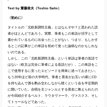
Text by 齋藤俊夫（Toshio Saito）
〈初めに〉
タイトルの「北欧新調性主義」とはなんぞや？と思われた読
者がほとんどであろう。実際、筆者もこの単語が活字として
書かれているものに出会ったことがない。つまり、もしかす
るとこの記事がこの単語を初めて使った論稿なのかもしれな
いのである。
しかし、この「北欧新調性主義」という単語は筆者の造語で
はない（欧文は完全に筆者による造語だが）。この単語をこ
こで使用するに至ったエピソードを簡単に述べておきたい。
もう20年ほど前の大学時代、筆者と畏友がお互いの家にCD
を持ち込んで酒を酌み交わしながら聴くという会を半定期的
に開いていた。合唱を主ジャンルとする畏友に教えられたの
が今回紹介するペルト、ラウタヴァーラ、ヴァスクス、そし
てトゥールなどであった。