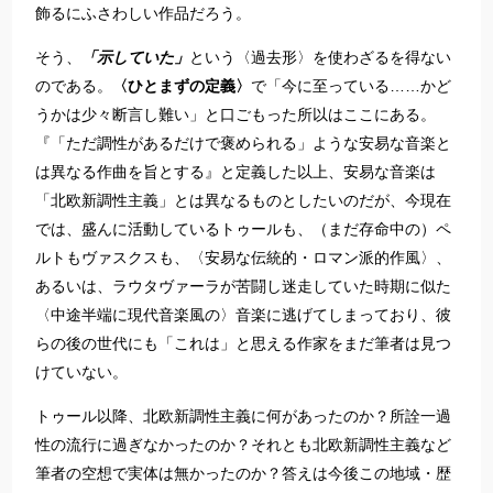
飾るにふさわしい作品だろう。
そう、
「示していた」
という〈過去形〉を使わざるを得ない
のである。
〈ひとまずの定義〉
で「今に至っている……かど
うかは少々断言し難い」と口ごもった所以はここにある。
『「ただ調性があるだけで褒められる」ような安易な音楽と
は異なる作曲を旨とする』と定義した以上、安易な音楽は
「北欧新調性主義」とは異なるものとしたいのだが、今現在
では、盛んに活動しているトゥールも、（まだ存命中の）ペ
ルトもヴァスクスも、〈安易な伝統的・ロマン派的作風〉、
あるいは、ラウタヴァーラが苦闘し迷走していた時期に似た
〈中途半端に現代音楽風の〉音楽に逃げてしまっており、彼
らの後の世代にも「これは」と思える作家をまだ筆者は見つ
けていない。
トゥール以降、北欧新調性主義に何があったのか？所詮一過
性の流行に過ぎなかったのか？それとも北欧新調性主義など
筆者の空想で実体は無かったのか？答えは今後この地域・歴