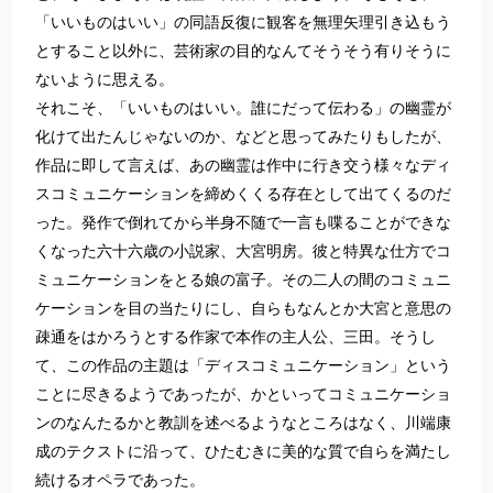
「いいものはいい」の同語反復に観客を無理矢理引き込もう
とすること以外に、芸術家の目的なんてそうそう有りそうに
ないように思える。
それこそ、「いいものはいい。誰にだって伝わる」の幽霊が
化けて出たんじゃないのか、などと思ってみたりもしたが、
作品に即して言えば、あの幽霊は作中に行き交う様々なディ
スコミュニケーションを締めくくる存在として出てくるのだ
った。発作で倒れてから半身不随で一言も喋ることができな
くなった六十六歳の小説家、大宮明房。彼と特異な仕方でコ
ミュニケーションをとる娘の富子。その二人の間のコミュニ
ケーションを目の当たりにし、自らもなんとか大宮と意思の
疎通をはかろうとする作家で本作の主人公、三田。そうし
て、この作品の主題は「ディスコミュニケーション」という
ことに尽きるようであったが、かといってコミュニケーショ
ンのなんたるかと教訓を述べるようなところはなく、川端康
成のテクストに沿って、ひたむきに美的な質で自らを満たし
続けるオペラであった。