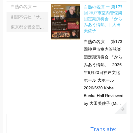
白熱の名演 ー 第173
白熱の名演 ー 第173回 神戸市室内管弦楽団定期演奏会 「からみあう情熱」| 大田美佐子
回 神戸市室内管弦楽
劇団不労社『サイキックサイファー』｜内野 儀
団定期演奏会 「から
みあう情熱」| 大田
東京都交響楽団第1045回定期演奏会Aシリーズ｜齋藤俊夫
美佐子
白熱の名演 ― 第173
回神戸市室内管弦楽
団定期演奏会 「から
みあう情熱」 2026
年6月20日神戸文化
ホール 大ホール
2026/6/20 Kobe
Bunka Hall Reviewed
by 大田美佐子 (Mi...
Translate: