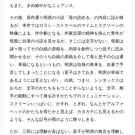
もまた、きめ細やかなニュアンス。
その後、原作通り明房の小説「母の読める」の内容に話が移
るが、本作ではロラン・ストケールのマイムとスクリーンの
映像による、作中劇となる。作家志望の精神を病んだ青年が
母親に自筆の小説を見せるが、そこには文字がない。母親は
諸々悟ってその白紙の原稿を、内容を創作しつつ息子に読み
聞かせるが、そのうち白紙の原稿を介して母と息子の心は通
い、幸福になるというもの。明房は自身の将来を、自著で予
言してしまったことになる（富子はさておき、明房が幸福で
あるようには見えないが）。白紙。つまり、シンタックスは
おろか、文字のかたちをもつことすらないような、文字。相
手の能動にすべて身を許すかたちでのコミュニケーション。
スクリーンいっぱいに、かすれ、とぎれ、なんとかアルファ
ベットのかたちを得たかと思えば、カタカナにも見えるかの
ような、そんな記号が雨のように降りしきる。
だが、三田には理解が及ばない。富子が明房の無言を理解し