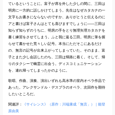
ているということに。富子が席を外した少しの間に、三田は
明房に一方的に話しかけてしまう。先生はなぜカタカナの一
文字もお書きにならないのですか、ありがとうと伝えるのに
アと書けば富子さんはとても喜びますでしょうに――三田は
知らず知らずのうちに、明房の手をとり無理矢理カタカナを
書く練習をさせてしまう。ふと我に返る三田。明房に筆を握
らせて書かせた荒々しい記号。本当にただそこにあるだけ
の、無言の記号が出来上がってしまっていた。そのまま、富
子とまた少し会話したのち、三田は帰路に着く。そして、帰
りのタクシーで幽霊に出会う。ディスコミュニケーション
を、連れ帰ってしまったかのように。
歌唱、作曲、演奏、演出いずれも高水準の室内オペラ作品で
あった。アレクサンドル・デスプラのオペラ、次回作を期待
したいところだ。
関連評：
《サイレンス》（原作：川端康成「無言」）｜能登
原由美