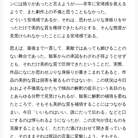
ンには捻りがあったと言えようが――非常に安堵感を覚える
ようで、また劇作上の不備と思うこともなかった。
どういう安堵感であるか。それは、思わせぶりな身振りをや
っただけで美的な質を獲得できたものとする、そんな態度が
見受けられなかったことによる安堵感である。
思えば、最後まで一貫して、素敵ではあっても媚びることの
ない舞台であった。観客からの承認をわざわざ得ようとせず
とも、それだけ美的な質で圧倒できたということだ。実際、
作品になにか思わせぶりな身振りが書きこまれてあると、作
品の美的な質は損害を被るものではないか。この状況は今日
おおよそ不徹底なかたちで独自の解釈の提示という名目のも
とあらゆる分野で見受けられるが、観客に解釈の補填を委ね
たところで、そもそも美的な質を補填することにはつながる
まい。今日「いいものはいい。誰にだって伝わる」などと口
にするのは憚られるようになったが、この文句が含むものを
克服することもなく、ただただ逃げおおせて開き直っている
と、そのままそれは呪詛の言葉に変貌しよう。そもそも、