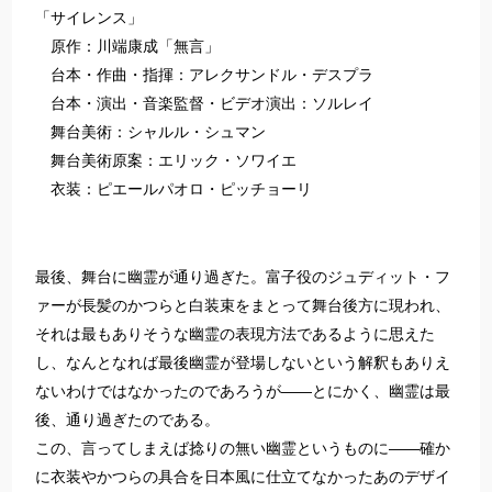
「サイレンス」
原作：川端康成「無言」
台本・作曲・指揮：アレクサンドル・デスプラ
台本・演出・音楽監督・ビデオ演出：ソルレイ
舞台美術：シャルル・シュマン
舞台美術原案：エリック・ソワイエ
衣装：ピエールパオロ・ピッチョーリ
最後、舞台に幽霊が通り過ぎた。富子役のジュディット・フ
ァーが長髪のかつらと白装束をまとって舞台後方に現われ、
それは最もありそうな幽霊の表現方法であるように思えた
し、なんとなれば最後幽霊が登場しないという解釈もありえ
ないわけではなかったのであろうが――とにかく、幽霊は最
後、通り過ぎたのである。
この、言ってしまえば捻りの無い幽霊というものに――確か
に衣装やかつらの具合を日本風に仕立てなかったあのデザイ