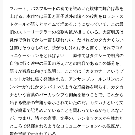
フルート、バスフルートの奏でる謎めいた旋律で舞台は幕を
上げる。本作では三田と富子以外の諸々の役割をロラン・ス
トケールが語りとマイムで埋めるようになっていて、この最
初のストーリーテラーの役割も彼が担っている。大宮明房は
発作で倒れてから一言も喋れない、だけれどカタカナくらい
は書けそうなものだ、茶が欲しければチと書く、それでコミ
ュニケーションをとればよい――原作ではタクシーで明房の
自宅に行く途中の三田の考えごとの内容であるこの部分を、
語りが観客に向けて説明し、ここでは「カタカナ」というプ
ロットが妙に強く発話される。アンサンブル・ルシリンのメ
ンバーがなにかタンバリンのような打楽器を鳴らす。カタカ
ナという言葉のパーカッシブな側面を拾うことで、これから
始まる物語の主題が暗示されていたのだ。カタカナという文
字が簡素で記号めいていることも関わっているかもしれない
が、つまり、諸々の言葉、文字の、シンタックスから離れた
ところで発揮されるようなコミュニケーションへの視座が、
舞台冒頭で示されている。