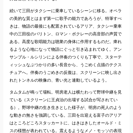
続いて三田がタクシーに乗車しているシーンに移る。オペラ
の美的な質とはまず第一に歌手の能力であろうが、特筆すべ
きは、物語の最後にも配置されているアリア、タクシー乗車
中の三田役のバリトン、ロマン・ボクレーの高音部の声質で
ある。高度な歌唱能力は聴衆の身体に作用するものだ。痺れ
るような心地になって物語にぐっと引き込まれてゆく。アン
サンブル・ルシリンによる伴奏のつくりも丁寧で、スターテ
ィッシュなぶつかりの多い長音から、うごめく点描のテクス
チュアへ。伴奏のうごめきの反復は、スクリーンに映し出さ
れたトンネルの映像の、青い光と連動しているよう。
タムタムが鳴って場転。明房老人は横たわって野球中継を見
ている（スクリーンに王貞治の出場する試合が写されてい
る）。野球中継の生き生きとした様子が、明房の死人のよう
な動きの無さを強調している。三田を出迎える富子のアリア
はところどころスタッカートに、はきはきしたオールド・ミ
スの様態が表われている。震えるようなメノ・モッソの表現