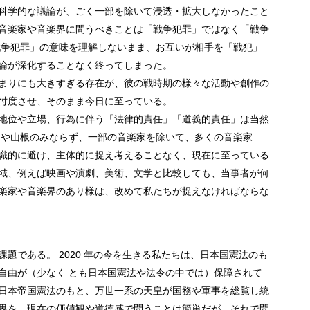
科学的な議論が、ごく一部を除いて浸透・拡大しなかったこと
音楽家や音楽界に問うべきことは「戦争犯罪」ではなく「戦争
戦争犯罪」の意味を理解しないまま、お互いが相手を「戦犯」
論が深化することなく終ってしまった。
まりにも大きすぎる存在が、彼の戦時期の様々な活動や創作の
忖度させ、そのまま今日に至っている。
地位や立場、行為に伴う「法律的責任」「道義的責任」は当然
田や山根のみならず、一部の音楽家を除いて、多くの音楽家
識的に避け、主体的に捉え考えることなく、現在に至っている
域、例えば映画や演劇、美術、文学と比較しても、当事者が何
楽家や音楽界のあり様は、改めて私たちが捉えなければならな
題である。 2020 年の今を生きる私たちは、日本国憲法のも
自由が（少なく とも日本国憲法や法令の中では）保障されて
日本帝国憲法のもと、万世一系の天皇が国務や軍事を総覧し統
界を、現在の価値観や道徳感で問うことは簡単だが、それで問