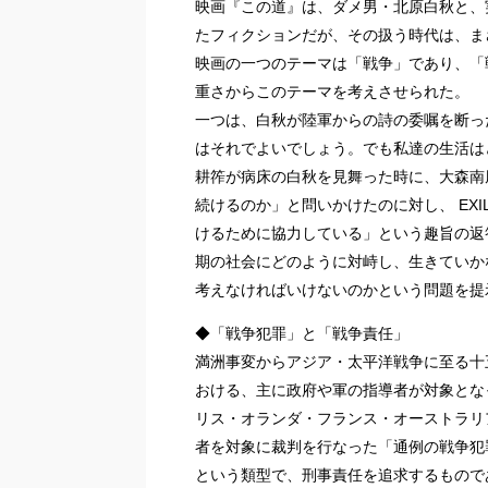
映画『この道』は、ダメ男・北原白秋と、
たフィクションだが、その扱う時代は、まさ
映画の一つのテーマは「戦争」であり、「
重さからこのテーマを考えさせられた。
一つは、白秋が陸軍からの詩の委嘱を断っ
はそれでよいでしょう。でも私達の生活は
耕筰が病床の白秋を見舞った時に、大森南
続けるのか」と問いかけたのに対し、 EXI
けるために協力している」という趣旨の返
期の社会にどのように対峙し、生きていか
考えなければいけないのかという問題を提
◆「戦争犯罪」と「戦争責任」
満洲事変からアジア・太平洋戦争に至る十
おける、主に政府や軍の指導者が対象とな
リス・オランダ・フランス・オーストラリ
者を対象に裁判を行なった「通例の戦争犯
という類型で、刑事責任を追求するもので