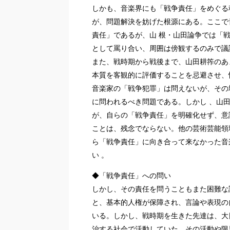
しかも、音楽界にも「戦争責任」をめぐる
が、問題解決を妨げた根源にある。ここで
責任」であるが、山 根・山田論争では「
として罵り合い、周囲は傍観するのみで議
また、戦時期から戦後まで、山田耕筰のあ
本質を客観的に評価することを忌避させ、
音楽家の「戦争犯罪」は問えないが、その
に問われるべき問題である。しかし 、山
が、自らの「戦争責任」を明確化せず、意
ことは、残念でならない。他の芸術芸能領
ら「戦争責任」に向き合って来なかった音
い 。
◆「戦争責任」への問い
しかし、その責任を問うこともまた困難な課
と、基本的人権が保障され、言論や表現の
いる。しかし、戦時期を生きた先達は、大
治する社会で活動していた。その活動や限