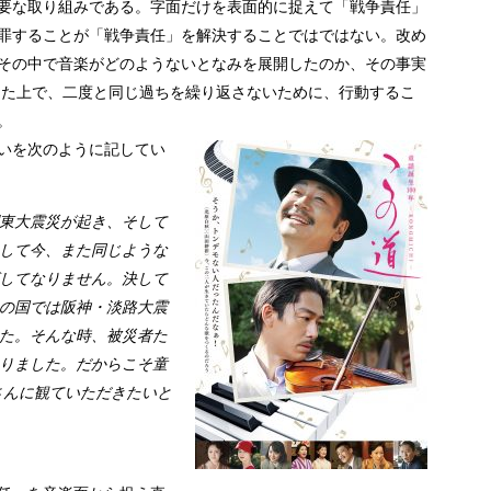
要な取り組みである。字面だけを表面的に捉えて「戦争責任」
罪することが「戦争責任」を解決することではではない。改め
その中で音楽がどのようないとなみを展開したのか、その事実
えた上で、二度と同じ過ちを繰り返さないために、行動するこ
。
いを次のように記してい
東大震災が起き、そして
して今、また同じような
してなりません。決して
の国では阪神・淡路大震
た。そんな時、被災者た
りました。だからこそ童
皆さんに観ていただきたいと