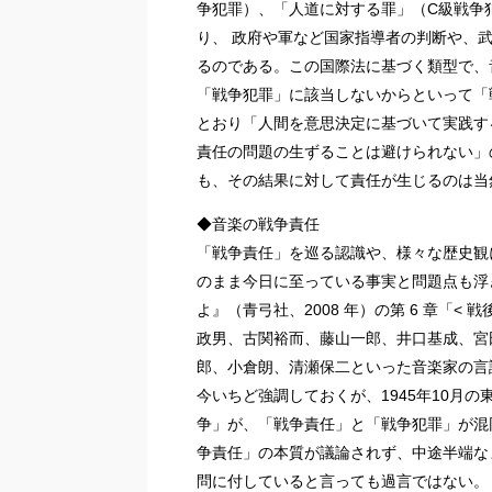
争犯罪）、「人道に対する罪」（C級戦争
り、 政府や軍など国家指導者の判断や、
るのである。この国際法に基づく類型で、
「戦争犯罪」に該当しないからといって「
とおり「人間を意思決定に基づいて実践す
責任の問題の生ずることは避けられない」
も、その結果に対して責任が生じるのは当
◆音楽の戦争責任
「戦争責任」を巡る認識や、様々な歴史観
のまま今日に至っている事実と問題点も浮
よ』（青弓社、2008 年）の第 6 章「<
政男、古関裕而、藤山一郎、井口基成、宮
郎、小倉朗、清瀬保二といった音楽家の言
今いちど強調しておくが、1945年10月
争」が、「戦争責任」と「戦争犯罪」が混
争責任」の本質が議論されず、中途半端な
問に付していると言っても過言ではない。