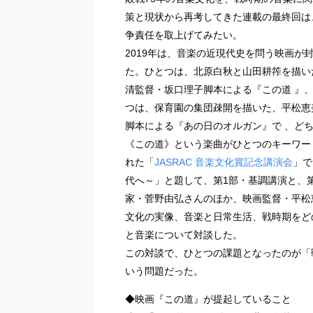
策と現状から再考してきた連載の最終回は
争責任を取上げてみたい。
2019年は、音楽の近現代史を問う映画が
た。ひとつは、北原白秋と山田耕筰を描い
清監督・坂口理子脚本による『この道 』、
つは、保育園の集団疎開を描いた、平松恵
脚本による『あの日のオルガン』で 、ど
《この道》という楽曲がひとつのキーワード
れた「
JASRAC 音楽文化賞記念講演会
」で
代へ～」と題して、第1部・基調講演と、
家・菅野由弘さんのほか、映画監督・平松
文化の実像、音楽と日常生活、戦時期をど
と音楽について対談した。
この対談で、ひとつの課題となったのが「
いう問題だった。
◆映画『この道』が提起していること