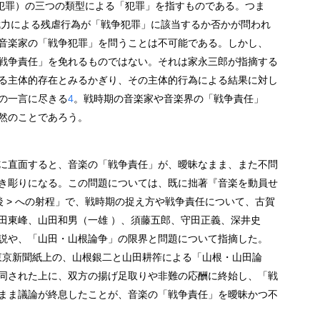
犯罪）の三つの類型による「犯罪」を指すものである。つま
武力による残虐行為が「戦争犯罪」に該当するか否かが問われ
音楽家の「戦争犯罪」を問うことは不可能である。しかし、
戦争責任」を免れるものではない。それは家永三郎が指摘する
る主体的存在とみるかぎり、その主体的行為による結果に対し
の一言に尽きる
4
。戦時期の音楽家や音楽界の「戦争責任」
然のことであろう。
に直面すると、音楽の「戦争責任」が、曖昧なまま、また不問
き彫りになる。この問題については、既に拙著『音楽を動員せ
 戦後 > への射程」で、戦時期の捉え方や戦争責任について、古賀
田東峰、山田和男（一雄 ）、須藤五郎、守田正義、深井史
説や、「山田・山根論争」の限界と問題について指摘した。
の東京新聞紙上の、山根銀二と山田耕筰による「山根・山田論
同された上に、双方の揚げ足取りや非難の応酬に終始し、「戦
まま議論が終息したことが、音楽の「戦争責任」を曖昧かつ不