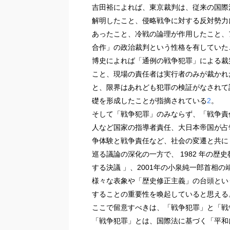
吉田裕によれば、東京裁判は、従来の国際
解明したこと、侵略戦争に対する反対勢力
あったこと、冷戦の論理が作用したこと、
合作」の政治裁判という性格を有していた
博史によれば「通例の戦争犯罪」による裁
こと、現場の責任者は実行者のみが裁かれ
と、限界はあれども犯罪の検証がなされて
礎を形成したことが指摘されている
2
。
そして「戦争犯罪」のみならず、「戦争責
人など国家の指導者責任、大日本帝国が占
争体験と戦争責任など、社会の変遷と共に
巡る議論の深化の一方で、 1982 年の歴
する決議 」、2001年の小泉純一郎首相
様々な表象や「歴史修正主義」の台頭とい
することの重要性を喚起していると思える
ここで留意すべきは、「戦争犯罪」と「戦
「戦争犯罪」とは、国際法に基づく「平和