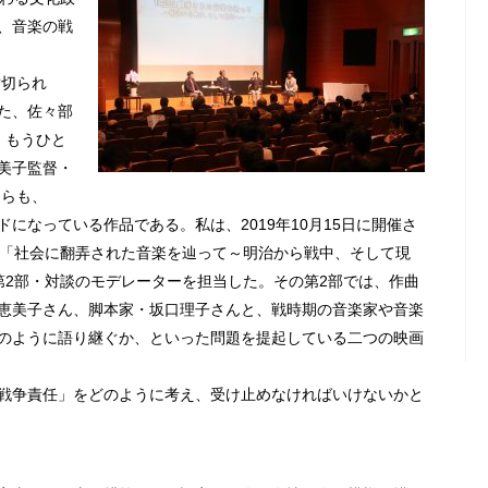
、音楽の戦
封切られ
た、佐々部
 もうひと
美子監督・
ちらも、
になっている作品である。私は、2019年10月15日に開催さ
「社会に翻弄された音楽を辿って～明治から戦中、そして現
第2部・対談のモデレーターを担当した。その第2部では、作曲
恵美子さん、脚本家・坂口理子さんと、戦時期の音楽家や音楽
のように語り継ぐか、といった問題を提起している二つの映画
戦争責任」をどのように考え、受け止めなければいけないかと