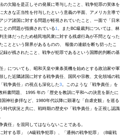
法の欠陥を是正しその発展に寄与したこと、戦争犯罪の実体を
に大きな正当性を付与したという意義の半面、アメリカ主導で
アジア諸国に対する問題が軽視されていたこと、一面で「日米
ことの問題が指摘されている
1
。またBC級裁判については、林
判主体だったため植民地民衆に対する残虐行為が不問となった
たことという限界があるものの、 報復の連鎖を断ち切ったこ
記録が残されたこと、戦争が犯罪であるという国際的判断の基
任」についても、昭和天皇や東条英機を始めとする政治家や軍
領した近隣諸国に対する戦争責任、国民や宗教、文化領域の戦
「戦争責任」の視点も深化した
3
。このような「戦争責任」を
史教科書問題、 1995 年の「歴史を教訓に平和への決意を新たに
の靖国神社参拝など、1980年代以降に顕著な「自虐史観」を巡る
う時代状況と共に、戦時期の歴史や「戦争責任」を正視し認識
。
争責任」を混同してはならないことである。
に対する罪」（A級戦争犯罪）、「通例の戦争犯罪」（B級戦