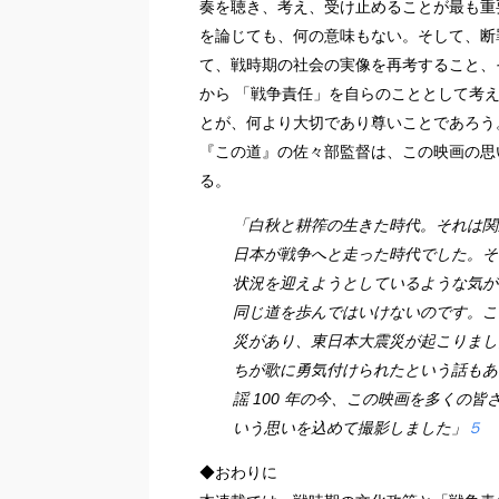
奏を聴き、考え、受け止めることが最も重
を論じても、何の意味もない。そして、断
て、戦時期の社会の実像を再考すること、
から 「戦争責任」を自らのこととして考
とが、何より大切であり尊いことであろう
『この道』の佐々部監督は、この映画の思
る。
「白秋と耕筰の生きた時代。それは関
日本が戦争へと走った時代でした。そ
状況を迎えようとしているような気が
同じ道を歩んではいけないのです。こ
災があり、東日本大震災が起こりまし
ちが歌に勇気付けられたという話もあ
謡 100 年の今、この映画を多くの
いう思いを込めて撮影しました」
５
◆おわりに