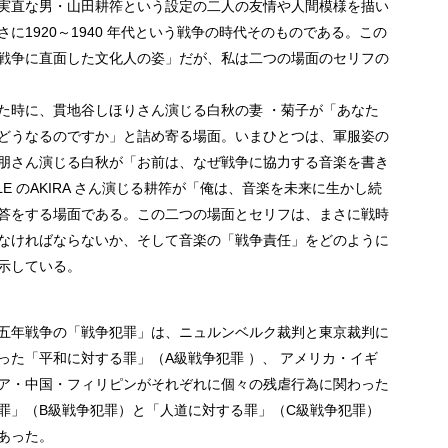
実直な男・山田耕筰という設定の二人の友情や人間模様を描い
に1920～1940 年代という戦争の時代そのものである。この
戦争に直面した文化人の姿」だが、私は二つの場面のセリフの
た時に、貫地谷しほりさん演じる白秋の妻 ・菊子が「あなた
どうなるのですか」と詰め寄る場面。いまひとつは、軍服姿の
朋さん演じる白秋が「お前は、なぜ戦争に協力する音楽を書き
LE のAKIRA さん演じる耕筰が「俺は、音楽を未来に生かし続
答をする場面である。この二つの場面とセリフは、まさに戦時
なければならないか、そして音楽の「戦争責任」をどのように
示している。
五年戦争の「戦争犯罪」は、ニュルンベルク裁判と東京裁判に
った「平和に対する罪」（A級戦争犯罪 ）、 アメリカ・イギ
ア・中国・フィリピンがそれぞれに個々の残虐行為に関わった
罪」（B級戦争犯罪）と「人道に対する罪」（C級戦争犯罪）
あった。