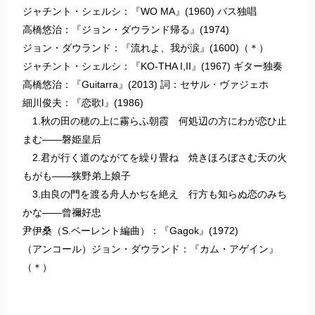
ジャチント・シェルシ：『WO MA』(1960) バス独唱
高橋悠治：『ジョン・ダウランド帰る』(1974)
ジョン・ダウランド：『流れよ、我が涙』(1600)（＊）
ジャチント・シェルシ：『KO-THA I,II』(1967) ギター独奏
高橋悠治：『Guitarra』(2013) 詞：セサル・ヴァジェホ
細川俊夫：『恋歌I』(1986)
1.秋の田の穂の上に霧らふ朝霞 何処辺の方にわが恋ひ止
まむ――磐姫皇后
2.君が行く道のながてを繰り畳ね 焼きほろぼさむ天の火
もがも――狭野弟上娘子
3.由良の門を渡る舟人かぢを絶え 行方も知らぬ恋のみち
かな――曾禰好忠
尹伊桑（S.ベーレント編曲）：『Gagok』(1972)
（アンコール）ジョン・ダウランド：『カム・アゲイン』
（＊）