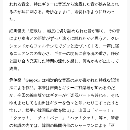
われる音楽。特にギターに音楽から逸脱した音が挟み込まれ
るのが耳に刺さる。奇妙なままに、途切れるように終わっ
た。
細川俊夫『恋歌I』、極度に切り詰められた音が響く。その音
により奏者との距離がずっと遠くに離れたかと思うと、クレ
シェンドからフォルテシモでグッと近づいてくる。一声に宿
るニュアンスの豊かさ、ギターの弱音に宿る魂の重さ。静寂
と語り合う充実した時間の流れを感じ、何もかもが止まって
終曲。
尹伊桑『Gagok』は相対的な音高のみが書かれた特殊な記譜
法による作品。本来は声楽とギターに打楽器が加わるのだ
が、今回の編曲版ではギターが打楽器パートも兼ねる。それ
ゆえまたしても山田はギターを色々と叩いたりこすったりと
忙しい。松平が韓国風の歌を歌えば、山田は「イーッ！」
「クァッ！」「チィ！パァ！」「ハァ！タァ！」等々、筆者
の知識の内では、韓国の民間信仰のシャーマンによる「巫