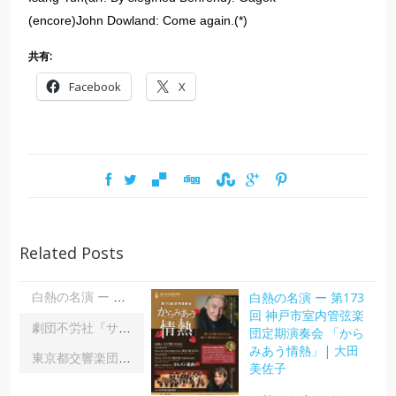
(encore)John Dowland: Come again.(*)
共有:
Facebook
X
Related Posts
白熱の名演 ー 第173
白熱の名演 ー 第173回 神戸市室内管弦楽団定期演奏会 「からみあう情熱」| 大田美佐子
回 神戸市室内管弦楽
劇団不労社『サイキックサイファー』｜内野 儀
団定期演奏会 「から
みあう情熱」| 大田
東京都交響楽団第1045回定期演奏会Aシリーズ｜齋藤俊夫
美佐子