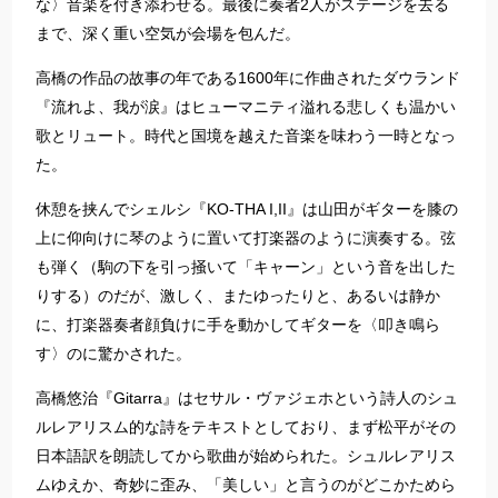
な〉音楽を付き添わせる。最後に奏者2人がステージを去る
まで、深く重い空気が会場を包んだ。
高橋の作品の故事の年である1600年に作曲されたダウランド
『流れよ、我が涙』はヒューマニティ溢れる悲しくも温かい
歌とリュート。時代と国境を越えた音楽を味わう一時となっ
た。
休憩を挟んでシェルシ『KO-THA I,II』は山田がギターを膝の
上に仰向けに琴のように置いて打楽器のように演奏する。弦
も弾く（駒の下を引っ掻いて「キャーン」という音を出した
りする）のだが、激しく、またゆったりと、あるいは静か
に、打楽器奏者顔負けに手を動かしてギターを〈叩き鳴ら
す〉のに驚かされた。
高橋悠治『Gitarra』はセサル・ヴァジェホという詩人のシュ
ルレアリスム的な詩をテキストとしており、まず松平がその
日本語訳を朗読してから歌曲が始められた。シュルレアリス
ムゆえか、奇妙に歪み、「美しい」と言うのがどこかためら