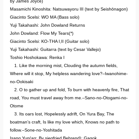
by James Joyce)
Masamichi Kinoshita: Natsuwayoru III (text by Seishōnagon)
Giacinto Scelsi: WO MA (Bass solo)
Yuji Takahashi: John Dowland Returns
John Dowland: Flow My Tears(*)
Giacinto Scelsi: KO-THA I,II (Guitar solo)
Yuji Takahashi: Guitarra (text by Cesar Vallejo)
Toshio Hoshokawa: Renka I
1. Like the morning mist, Clouding the autumn fields,
Where will it stop, My helpless wandering love?–Iwanohime-
no-Ookisaki
2. O to gather up and fold, To burn with heavenly fire, That
road, You must travel away from me.–Sano-no-Otogami-no-
Otome
3. Its oars lost, Hopelessly adrift, On Yura Bay, The
boatman’s craft, Is like my love which, Knows no path to
follow.–Sone-no-Yoshitada
Isang Yun(arr. By siegfried Behrend): Gagok