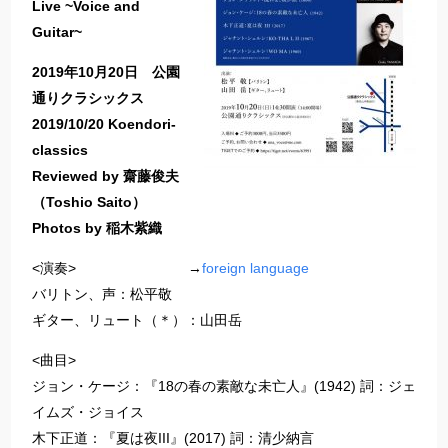
Live ~Voice and
Guitar~
2019年10月20日 公園
通りクラシックス
2019/10/20 Koendori-
classics
Reviewed by 齋藤俊夫
（Toshio Saito）
Photos by 稲木紫織
<演奏> →
foreign language
バリトン、声：松平敬
ギター、リュート（＊）：山田岳
<曲目>
ジョン・ケージ：『18の春の素敵な未亡人』(1942) 詞：ジェ
イムズ・ジョイス
木下正道：『夏は夜III』(2017) 詞：清少納言