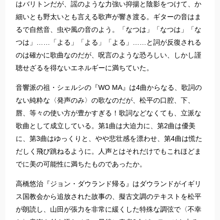
はバリトンだが、謡のような力強い抑揚と陰影をつけて、か
細いとも野太いとも言える歌声が響き渡る。ギターの音はま
るで自然音、虫や風の音のよう。「なつは」「なつは」「な
つは」……「よる」「よる」「よる」……と詞が反復される
のは確かに歌曲なのだが、呪言のような恐ろしい、しかし謹
聴せざるを得ないエネルギーに満ちていた。
音響派の祖・シェルシの『WO MA』は4曲からなる、歌詞の
ない純粋な〈発声のみ〉の歌なのだが、松平の口腔、下、
唇、等々の使い方が豊かすぎる！歌詞などなくても、立派な
歌曲として成立している。第1曲は大迫力に、第2曲は優美
に、第3曲はゆっくりと、やや悲壮感を漂わせ、第4曲は慌た
だしく飛び跳ねるように。人声とはそれだけでもこれほどま
でに美の可能性に満ちたものであったか。
高橋悠治『ジョン・ダウランド帰る』はダウランドがイギリ
ス国教会から追放された故事の、擬古文調のテキストを松平
が朗読し、山田が張力を非常に緩くした特殊な調弦で〈不幸