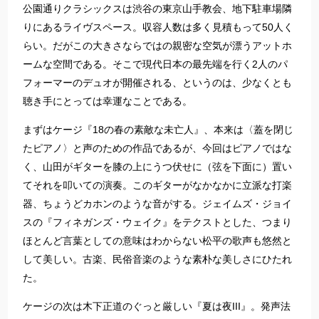
公園通りクラシックスは渋谷の東京山手教会、地下駐車場隣
りにあるライヴスペース。収容人数は多く見積もって50人く
らい。だがこの大きさならではの親密な空気が漂うアットホ
ームな空間である。そこで現代日本の最先端を行く2人のパ
フォーマーのデュオが開催される、というのは、少なくとも
聴き手にとっては幸運なことである。
まずはケージ『18の春の素敵な未亡人』、本来は〈蓋を閉じ
たピアノ〉と声のための作品であるが、今回はピアノではな
く、山田がギターを膝の上にうつ伏せに（弦を下面に）置い
てそれを叩いての演奏。このギターがなかなかに立派な打楽
器、ちょうどカホンのような音がする。ジェイムズ・ジョイ
スの『フィネガンズ・ウェイク』をテクストとした、つまり
ほとんど言葉としての意味はわからない松平の歌声も悠然と
して美しい。古楽、民俗音楽のような素朴な美しさにひたれ
た。
ケージの次は木下正道のぐっと厳しい『夏は夜III』。発声法