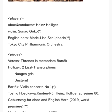
—————————————
<players>
oboe&conductor: Heinz Holliger
violin: Sunao Goko(*)
English horn: Marie-Lise Schüpbach(**)
Tokyo City Philharmonic Orchestra
<pieces>
Veress: Threnos in memoriam Bartók
Holliger: 2 Liszt-Transcriptions
I. Nuages gris
II.Unstern!
Bartók: Violin concerto No.1(*)
Toshio Hosokawa:Knoten-Für Heinz Holliger zu seiner 80.
Geburtstag-for oboe and English Horn (2019, world
premiere)(**)