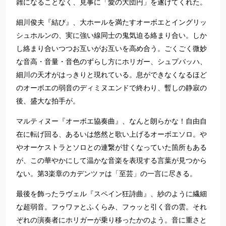
雑になることなく、見事に「愛の大団円」を遂げてくれた。
細川俊夫『結び』、大ホールを満たすオーボエとイングリッ
シュホルンの、実に強い線同士の鬼気迫る絡まり合い。しか
し絡まり合いつつお互いがお互いを高め合う。ごくごく微妙
な音高・音量・音色のずらし方にホリガー、シュプバッハ、
細川の天才がはっきりと現れている。息ができなくなるほど
のオーボエの弱音のディミヌエンドで終わり、暫しの静寂の
後、盛大な拍手が。
マルティヌー『オーボエ協奏曲』、なんと朗らかな！自由自
在に転げ回る、あるいは悠然と歌い上げるオーボエソロ。や
やオーケストラとソロとの連繋が甘くなっていた箇所もある
が、この華やかにして温かな音楽を表現する言葉が見つから
ない。第3楽章のカデンツァは「至芸」の一言に尽きる。
最後を飾ったラヴェル『スペイン狂詩曲』、紗のように繊細
な超弱音。フゥワァとふくらみ、フゥッと引く音の雲。それ
ぞれの演奏者にホリガーが乗り移ったかのよう。音に重さと