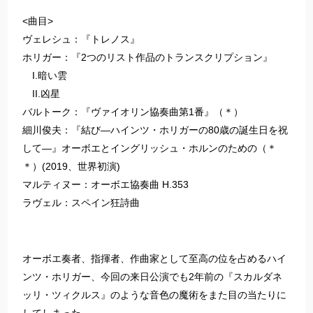
<曲目>
ヴェレシュ：『トレノス』
ホリガー：『2つのリスト作品のトランスクリプション』
I.暗い雲
II.凶星
バルトーク：『ヴァイオリン協奏曲第1番』（＊）
細川俊夫：『結び―ハインツ・ホリガーの80歳の誕生日を祝
して―』オーボエとイングリッシュ・ホルンのための（＊
＊）(2019、世界初演)
マルティヌー：オーボエ協奏曲 H.353
ラヴェル：スペイン狂詩曲
オーボエ奏者、指揮者、作曲家として至高の位を占めるハイ
ンツ・ホリガー、今回の来日公演でも2年前の『スカルダネ
ッリ・ツィクルス』のような音色の魔術をまた目の当たりに