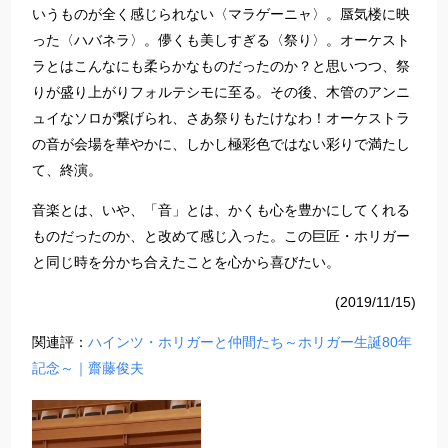
いうものが全く感じられない〈マラゲーニャ〉。蜃気楼に映
った〈ハバネラ〉。儚くも美しすぎる〈祭り〉。オーケスト
ラとはこんなにも柔らかなものだったのか？と思いつつ、祭
りが盛り上がりフォルテシモに至る。その後、木管のアンニ
ュイなソロが繋げられ、さあ祭りもたけなわ！オーケストラ
の音が会場を華やかに、しかし極彩色ではない彩りで満たし
て、終演。
音楽とは、いや、「音」とは、かくも心を豊かにしてくれる
ものだったのか、と改めて感じ入った。この巨匠・ホリガー
と同じ時を分かち合えたことを心から喜びたい。
(2019/11/15)
関連評：
ハインツ・ホリガーと仲間たち～ホリガー生誕
80
年
記念～
｜齋藤俊夫