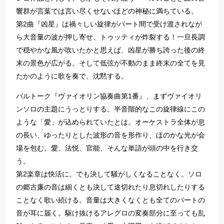
響群が言葉では言い尽くせないほどの神秘に満ちている。
第2曲『凶星』は禍々しい旋律がパート間で受け渡されなが
ら大音量の波が押し寄せ、トゥッティが炸裂する！一旦長調
で穏やかな風が吹いたかと思えば、凶星が勝ち誇った後の終
末の景色が広がる。そして低弦が不動のまま終末の全てを見
たかのように歌を奏で、沈黙する。
バルトーク『ヴァイオリン協奏曲第1番』、まずヴァイオリ
ンソロの主題にうっとりする。半音階的なこの旋律線にこの
ような「愛」が込められていたとは。オーケストラ全体が息
の長い、ゆったりとした波形の音を形作り、ほのかな光が会
場を包む。愛、法悦、官能、そんな単語が頭の中を行き交
う。
第2楽章は快活に。でも決して騒がしくなることなく。ソロ
の郷古廉の音は細くとも決して途切れたり息切れしたりする
ことなく歌い続ける。音量は大きくなくとも全てのパートの
音が耳に届く。駆け抜けるアレグロの変奏部分に至っても乱