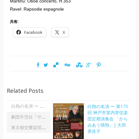
Martinu: Oboe concerto, H.353
Ravel: Rapsodie espagnole
共有:
Facebook
X
Related Posts
白熱の名演 ー 第173
白熱の名演 ー 第173回 神戸市室内管弦楽団定期演奏会 「からみあう情熱」| 大田美佐子
回 神戸市室内管弦楽
劇団不労社『サイキックサイファー』｜内野 儀
団定期演奏会 「から
みあう情熱」| 大田
東京都交響楽団第1045回定期演奏会Aシリーズ｜齋藤俊夫
美佐子