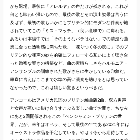
がら退場、最後に「アレルヤ」の声だけが残される。これが
何とも味わい深いもので、最後の歌とその演出効果は言うに
及ばず、最初の歌もいかにもブリテン的にモダンな伴奏が施
されていてこの「ミス・マッチ」（良い意味で）に痺れる。
あるいは本編中では「そのようなバラはない」での清澄な曲
想に合った透明感に満ちた歌、「凍りつく冬の夜に」でのブ
リテン的な和声の妙を的確にフォローする互いによく聴き合
った緻密な響きの構築など、曲の素晴らしさをハルモニア・
アンサンブルの訓練された歌がさらに生かしている印象だ。
率直に言えばここまで水準の高い演奏を聴けるとは思ってい
なかったので、これは嬉しい驚きというべきだ。
アンコールはアメリカ民謡のブリテン編曲版2曲。双方男声
と女声が互いに掛け合うすこぶる楽しい曲でお開き。ちなみ
にあと2回開催されるこの「ベンジャミン・ブリテンの世
界」だが、来年はオペラ、そして最後の年である2021年には
オーケストラ作品を予定している。やはり今から期待してし