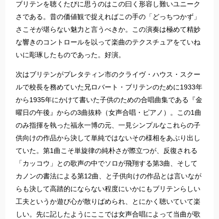
ブリテンを聴くたびに思うのはこの曰く形容し難いユニーク
さである。昔の価値観で捉えればこの手の「どっちつかず」
さこそが堪らない魅力と言うべきか。この演奏は極めて精妙
な響きのコントロールを以って楽曲のテクスチュアをていね
いに彫琢したものであった。好演。
次はブリテンがプレタティン市のクライヴ・ハウス・スクー
ルで校長を務めていた兄ロバート・ブリテンのために1933年
から1935年にかけて書いた子供のための合唱曲集である『金
曜日の午後』からの3曲抜粋（女声合唱・ピアノ）。この1曲
のみ指揮を執った福永一博の元、一見シンプルなこれらの子
供向けの作品から決して単純ではないその様相をあぶり出し
ていた。第1曲こそ単旋律の純朴さが際立つが、反復される
「カッコウ」との歌声の中でソロが飛翔する第3曲、そして
カノンの書法による第12曲、と子供向けの作品とは言いなが
らも決して高踏的にならない程度にいかにもブリテンらしい
工夫というか遊び心が散りばめられ、とにかく聴いていて楽
しい。先に記したようにここでは女声合唱によって当曲が歌