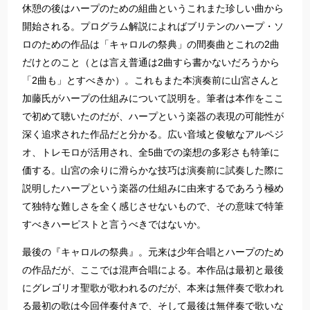
休憩の後はハープのための組曲というこれまた珍しい曲から
開始される。プログラム解説によればブリテンのハープ・ソ
ロのための作品は「キャロルの祭典」の間奏曲とこれの2曲
だけとのこと（とは言え普通は2曲すら書かないだろうから
「2曲も」とすべきか）。これもまた本演奏前に山宮さんと
加藤氏がハープの仕組みについて説明を。筆者は本作をここ
で初めて聴いたのだが、ハープという楽器の表現の可能性が
深く追求された作品だと分かる。広い音域と俊敏なアルペジ
オ、トレモロが活用され、全5曲での楽想の多彩さも特筆に
価する。山宮の余りに滑らかな技巧は演奏前に試奏した際に
説明したハープという楽器の仕組みに由来するであろう極め
て独特な難しさを全く感じさせないもので、その意味で特筆
すべきハーピストと言うべきではないか。
最後の『キャロルの祭典』。元来は少年合唱とハープのため
の作品だが、ここでは混声合唱による。本作品は最初と最後
にグレゴリオ聖歌が歌われるのだが、本来は無伴奏で歌われ
る最初の歌は今回伴奏付きで、そして最後は無伴奏で歌いな