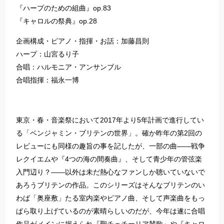
『ハープのための組曲』op.83
『キャロルの祭典』op.28
企画構成・ピアノ・指揮・お話：加藤昌則
ハープ：山宮るり子
合唱：ハルモニア・アンサンブル
合唱指揮：福永一博
東京・春・音楽祭において2017年より5年計画で進行してい
る「ベンジャミン・ブリテンの世界」。確か昨年の第2回の
レビューにも同様の趣旨の事を記したが、一部の曲――戦争
レクイエムや『4つの海の間奏曲』、そして青少年の管弦楽
入門辺り？――以外は未だ熱心なファンしか聴いていないで
あろうブリテンの作品。このシリーズはそんなブリテンのい
わば「奥座敷」たる室内楽やピアノ曲、そして声楽曲をもっ
ぱら取り上げているのが素晴らしいのだが、今年は遂に合唱