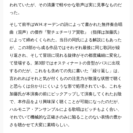
われていたが、その清廉で軽やかな歌声は実に見事なものだ
った。
そして前半はW.H.オーデンの詩によって書かれた無伴奏合唱
曲（混声）の傑作『聖チェチーリア賛歌』（指揮は加藤氏）
によって締めくくられた。当日の同氏による解説にもあった
が、この3部から成る作品ではそれぞれ最後に同じ歌詞が繰
り返され、そして冒頭に現れる旋律がその都度繊細に変化し
て登場する。第3部ではオスティナートの音型がバスに出現
するのだが、これをも含めての先に書いた「繰り返し」は、
言われればそれと気が付くものの注意力が散漫な状態で聴く
と恐らくは分かりにくいような形で処理されている。これを
加藤氏が本演奏の前にピックアップして演奏してくれたお陰
で、本作品をより興味深く聴くことが可能になったのだが、
ハルモニア・アンサンブルによる歌唱はピッチもよく合い、
それでいて機械的な正確さのみに陥ることのない表情の豊か
さを聴かせて大変に素晴らしい。