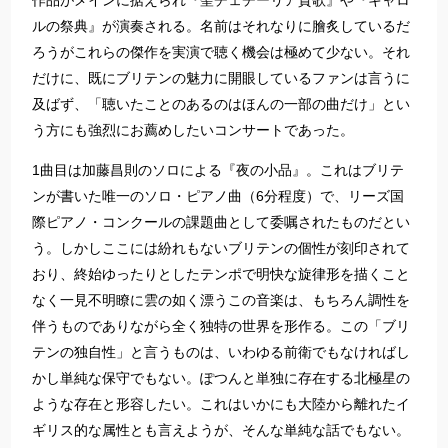
作品がメインに据えられ『聖チェチーリア賛歌』や『キャロ
ルの祭典』が演奏される。名前はそれなりに膾炙しているだ
ろうがこれらの傑作を実演で聴く機会は極めて少ない。それ
だけに、既にブリテンの魅力に開眼しているファンは言うに
及ばず、「聴いたことのあるのはほんの一部の曲だけ」とい
う方にも強烈にお薦めしたいコンサートであった。
1曲目は加藤昌則のソロによる『夜の小品』。これはブリテ
ンが書いた唯一のソロ・ピアノ曲（6分程度）で、リーズ国
際ピアノ・コンクールの課題曲として委嘱されたものだとい
う。しかしここには紛れもないブリテンの個性が刻印されて
おり、終始ゆったりとしたテンポで明快な旋律形を描くこと
なく一見不明瞭に雲の如く漂うこの音楽は、もちろん調性を
伴うものでありながら全く独特の世界を形作る。この「ブリ
テンの独自性」と言うものは、いわゆる前衛でもなければし
かし単純な保守でもない。ぽつんと単独に存在する北極星の
ような存在と形容したい。これはいかにも大陸から離れたイ
ギリス的な属性とも言えようが、そんな単純な話でもない。