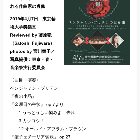
れる作曲家の肖像
2019年4月7日 東京藝
術大学奏楽堂
Reviewed by 藤原聡
（Satoshi Fujiwara）
photos by 宮川舞子／
写真提供：東京・春・
音楽祭実行委員会
〈曲目・演奏〉
ベンジャミン・ブリテン
『夜の小品』
『金曜日の午後』 op.7より
1.うっとうしい悩みよ、去れ
3.カッコウ！
12.オールド・アブラム・ブラウン
『聖チェチーリア賛歌』 op.27