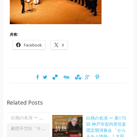
共有:
Facebook
X
Related Posts
白熱の名演 ー 第173
白熱の名演 ー 第173回 神戸市室内管弦楽団定期演奏会 「からみあう情熱」| 大田美佐子
回 神戸市室内管弦楽
劇団不労社『サイキックサイファー』｜内野 儀
団定期演奏会 「から
みあう情熱」| 大田