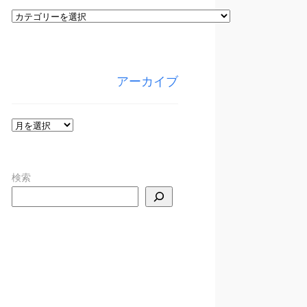
カ
テ
ゴ
リ
アーカイブ
ー
ア
ー
カ
検索
イ
ブ