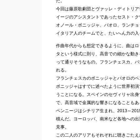
た。
今回は藤原歌劇団とヴァッレ・ディトリア
イージのアシスタントであったセスト・ク
オノール・ボニッジャ、パオロ、ランチョ
イタリア人のチームでと、たいへん力の入
作曲年代からも想定できるように、曲はロ
タという様式に則り、高音での細かな動き
って通りそうなもの。フランチェスカ、パ
れる。
フランチェスカのボニッジャとパオロのペ
ボニッジャはすでに述べたように世界初演
うことになる。スペインのセヴィリャ出身で
で、高音域で金属的な響きになることもあ
ペンニージはシチリア生まれ、2013～2
積んだ。ヨーロッパ、南米など各地への出
見事。
この二人のアリアもそれぞれに聴きごたえ