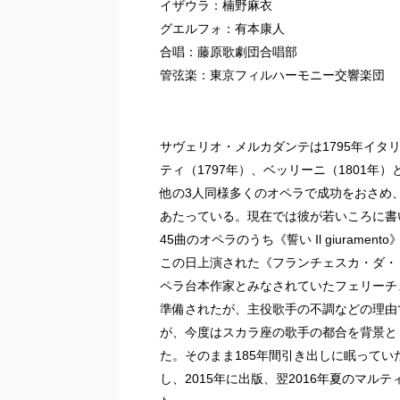
イザウラ：楠野麻衣
グエルフォ：有本康人
合唱：藤原歌劇団合唱部
管弦楽：東京フィルハーモニー交響楽団
サヴェリオ・メルカダンテは1795年イタ
ティ（1797年）、ベッリーニ（1801年
他の3人同様多くのオペラで成功をおさめ、
あたっている。現在では彼が若いころに書
45曲のオペラのうち《誓い Il giuramen
この日上演された《フランチェスカ・ダ・
ペラ台本作家とみなされていたフェリーチ
準備されたが、主役歌手の不調などの理由
が、今度はスカラ座の歌手の都合を背景と
た。そのまま185年間引き出しに眠って
し、2015年に出版、翌2016年夏のマ