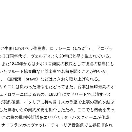
リア生まれのオペラ作曲家、ロッシーニ（1792年）、ドニゼッ
）とほぼ同年代で、ヴェルディより20年ほど早く生まれている。
また1840年からはナポリ音楽院の校長として後進の指導にも
いたフルート協奏曲など器楽曲で名前を聞くことが多いが、
to》、《無頼漢 Il bravo》などはときおり取り上げられる。
リミニ》は変わった運命をたどってきた。台本は当時最高のオ
ェ・ロマーニによるもの。1830年にマドリードで上演すべく
で契約破棄。イタリアに持ち帰りスカラ座で上演の契約を結ぶ
した劇場からの契約変更を拒否したため、ここでも機会を失っ
いたこの曲の批判校訂譜をエリザベッタ・バスクイーニが作成
ルティナ・フランカのヴァッレ・ディトリア音楽祭で世界初演され