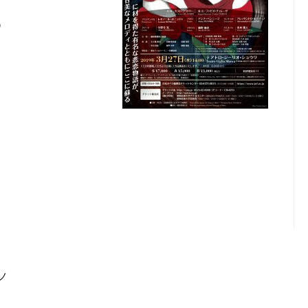
）
）
ノ