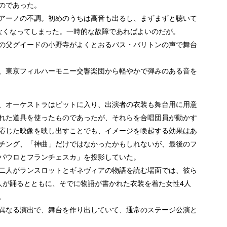
のであった。
アーノの不調。初めのうちは高音も出るし、まずまずと聴いて
なくなってしまった。一時的な故障であればよいのだが。
の父グイードの小野寺がよくとおるバス・バリトンの声で舞台
、東京フィルハーモニー交響楽団から軽やかで弾みのある音を
、オーケストラはピットに入り、出演者の衣装も舞台用に用意
れた道具を使ったものであったが、それらを合唱団員が動かす
応じた映像を映し出すことでも、イメージを喚起する効果はあ
チング、「神曲」だけではなかったかもしれないが、最後のフ
パウロとフランチェスカ」を投影していた。
二人がランスロットとギネヴィアの物語を読む場面では、彼ら
人が踊るとともに、そでに物語が書かれた衣装を着た女性4人
。
異なる演出で、舞台を作り出していて、通常のステージ公演と