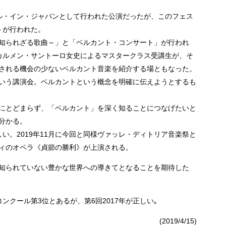
ル・イン・ジャパンとして行われた公演だったが、このフェス
トが行われた。
知られざる歌曲～」と「ベルカント・コンサート」が行われ
カルメン・サントーロ女史によるマスタークラス受講生が、そ
される機会の少ないベルカント音楽を紹介する場ともなった。
いう講演会。ベルカントという概念を明確に伝えようとするも
にとどまらず、「ベルカント」を深く知ることにつなげたいと
分かる。
い。2019年11月に今回と同様ヴァッレ・ディトリア音楽祭と
ィのオペラ《貞節の勝利》が上演される。
知られていない豊かな世界への導きてとなることを期待した
コンクール第3位とあるが、第6回2017年が正しい｡
(2019/4/15)