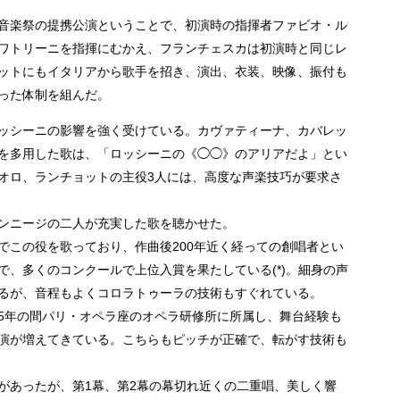
音楽祭の提携公演ということで、初演時の指揮者ファビオ・ル
ワトリーニを指揮にむかえ、フランチェスカは初演時と同じレ
ットにもイタリアから歌手を招き、演出、衣装、映像、振付も
った体制を組んだ。
ッシーニの影響を強く受けている。カヴァティーナ、カバレッ
を多用した歌は、「ロッシーニの《◯◯》のアリアだよ」とい
オロ、ランチョットの主役3人には、高度な声楽技巧が要求さ
ンニージの二人が充実した歌を聴かせた。
でこの役を歌っており、作曲後200年近く経っての創唱者とい
、多くのコンクールで上位入賞を果たしている(*)。細身の声
るが、音程もよくコロラトゥーラの技術もすぐれている。
015年の間パリ・オペラ座のオペラ研修所に所属し、舞台経験も
演が増えてきている。こちらもピッチが正確で、転がす技術も
があったが、第1幕、第2幕の幕切れ近くの二重唱、美しく響