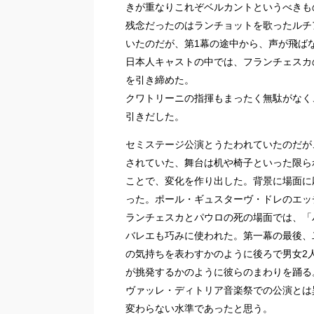
きが重なりこれぞベルカントというべきも
残念だったのはランチョットを歌ったルチ
いたのだが、第1幕の途中から、声が飛ば
日本人キャストの中では、フランチェスカ
を引き締めた。
クワトリーニの指揮もまったく無駄がなく
引きだした。
セミステージ公演とうたわれていたのだが
されていた、舞台は机や椅子といった限ら
ことで、変化を作り出した。背景に場面に
った。ポール・ギュスターヴ・ドレのエッ
ランチェスカとパウロの死の場面では、「
バレエも巧みに使われた。第一幕の最後、
の気持ちを表わすかのように後ろで男女2
が挑発するかのように彼らのまわりを踊る
ヴァッレ・ディトリア音楽祭での公演とは
変わらない水準であったと思う。