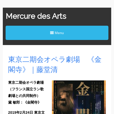
Mercure des Arts
Menu
東京二期会オペラ劇場 《金
閣寺》｜藤堂清
東京二期会オペラ劇場
（フランス国立ラン歌
劇場との共同制作）
黛 敏郎：《金閣寺》
2019年2月24日 東京文