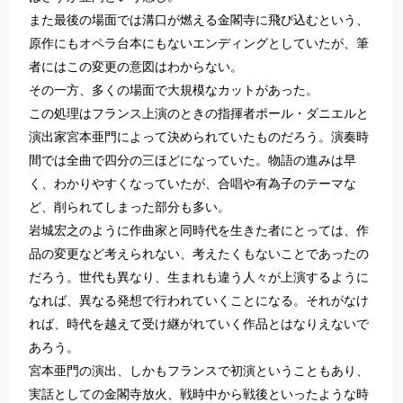
また最後の場面では溝口が燃える金閣寺に飛び込むという、
原作にもオペラ台本にもないエンディングとしていたが、筆
者には
この変更の意図はわからない。
その一方、多くの場面で大規模な
カット
があった
。
この処理は
フランス
上演のときの指揮者
ポール・ダニエル
と
演出家宮本亜門によって決められていたものだろう。演奏時
間では全曲で四分の三ほどになっていた。物語の進みは早
く、わかりやすくなっていたが、合唱や有為子の
テーマ
な
ど、削られてしまった部分も多い。
岩城宏之のように作曲家と同時代を生きた者にとっては、作
品の変更など考えられない、考えたくもないことであったの
だろう。世代も異なり、生まれも違う人々が上演するように
なれば、異なる発想で行われて
いく
ことにな
る
。それがなけ
れば、時代を越えて受け継がれていく作品とはなりえないで
あろう。
宮本亜門の演出、しかも
フランス
で初演ということもあり、
実話としての金閣寺放火、戦時中から戦後といったような時