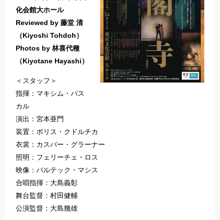
化会館大ホール
Reviewed by 藤堂 清
（Kiyoshi Tohdoh）
Photos by 林喜代種
（Kiyotane Hayashi）
＜スタッフ＞
指揮：マキシム・パス
カル
演出：宮本亜門
装置：ボリス・クドルチカ
衣裳：カスパー・グラーナー
照明：フェリーチェ・ロス
映像：バルテック・マシス
合唱指揮：大島義彰
舞台監督：村田健輔
公演監督：大島幾雄