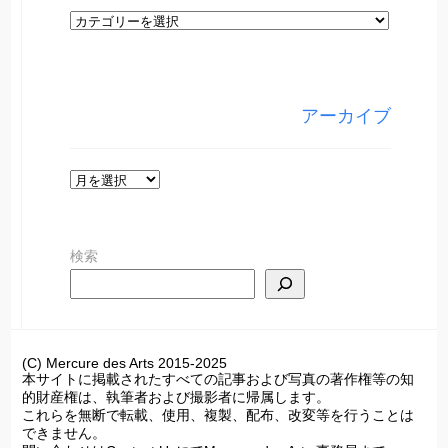
カ
テ
ゴ
リ
アーカイブ
ー
ア
ー
カ
検索
イ
ブ
(C) Mercure des Arts 2015-2025
本サイトに掲載されたすべての記事および写真の著作権等の知
的財産権は、執筆者および撮影者に帰属します。
これらを無断で転載、使用、複製、配布、改変等を行うことは
できません。