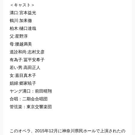
＜キャスト＞
溝口:宮本益光
鶴川:加耒徹
柏木:樋口達哉
父:星野淳
母:腰越満美
道詮和尚:志村文彦
有為子:冨平安希子
若い男:高田正人
女:嘉目真木子
娼婦:郷家暁子
ヤング溝口：前田晴翔
合唱：二期会合唱団
管弦楽：東京交響楽団
このオペラ、2015年12月に神奈川県民ホールで上演されたの