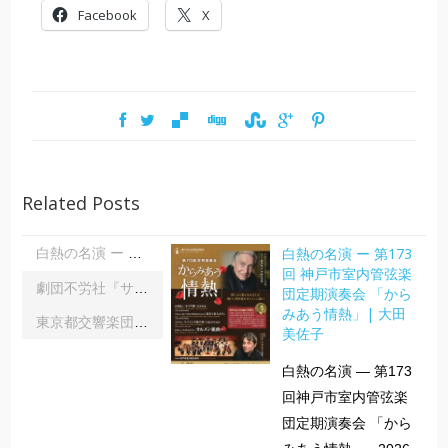
Facebook
X
Related Posts
白熱の名演 ー 第173
白熱の名演 ー 第173回 神戸市室内管弦楽団定期演奏会 「からみあう情熱」| 大田美佐子
回 神戸市室内管弦楽
劇団不労社『サイキックサイファー』｜内野 儀
団定期演奏会 「から
みあう情熱」| 大田
東京都交響楽団第1045回定期演奏会Aシリーズ｜齋藤俊夫
美佐子
白熱の名演 ― 第173
回神戸市室内管弦楽
団定期演奏会 「から