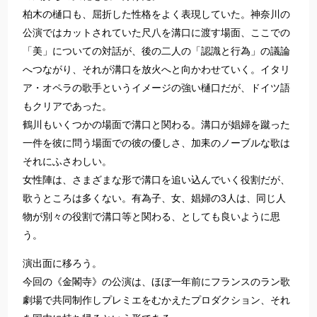
柏木の樋口も、屈折した性格を
よく
表現していた。神奈川の
公演では
カット
されていた尺八を溝口に渡す場面、ここでの
「
美」についての対話が、後の二人の「認識と行為」の議論
へつながり、それが溝口を放火へと向かわせていく。
イタリ
ア・オペラ
の歌手という
イメージ
の強い樋口だが、
ドイツ
語
も
クリア
であった。
鶴川もいくつかの場面で溝口と関わる。溝口が娼婦を蹴った
一件を彼に問う場面での彼の優しさ、加耒の
ノーブル
な歌は
それにふさわしい
。
女性陣は、さまざまな形で溝口を追い込んでいく役割だが、
歌うところは多くない。有為子、女、娼婦の3人は、同じ人
物が別々の役割で溝口等と関わる
、
としても良いように思
う。
演出面に移ろう。
今回の《金閣寺》の公演は、ほぼ一年前にフランスのラン歌
劇場で共同制作しプレミエをむかえたプロダクション、それ