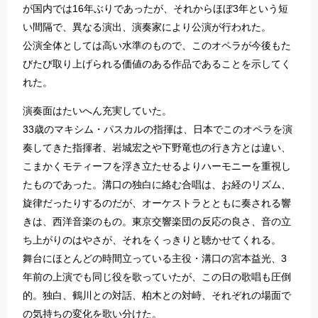
が国内では16年ぶりであったが、それからほぼ3年という短
い間隔で、異なる演出、演奏家により公演が行われた。
公演全体としては高い水準のもので、このオペラが今後もた
びたび取り上げられる価値のある作品であることを示してく
れた。
演奏面はたいへん充実していた。
33歳の
マキシム・パスカル
の指揮は、日本でこの
オペラ
を演
奏してきた指揮者、岩城宏之や下野竜也の行き方とは違い、
こまかく
モティーフ
を浮き立たせるより
ハーモニー
を重視し
たものであった。溝口の独白に絡む合唱は、お経の
リズム
、
旋律だったり
するのだが、
オーケストラ
とともに奏される響
きは、西洋音楽のもの。東京交響楽団の反応の良さ、音の立
ち上が
りのはやさが、それをくっきりと聴かせてくれる。
舞台にほとんどの時間立っている主役・溝口の宮本益光、3
年前の上演でも同じ役を歌っていたが、この日の歌唱も圧倒
的。独白、鶴川との対話、柏木との対峙、それぞれの場面で
の気持ちの変化
を
歌い分けた
。