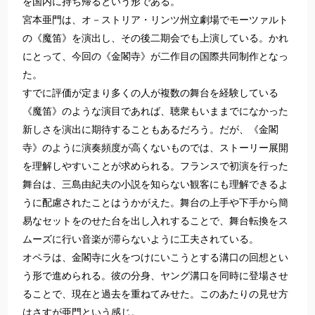
を国内に持ち帰るという形である。
宮本亜門は、オ－ストリア・リンツ州立劇場でモーツァルト
の《魔笛》を演出し、その後二期会でも上演している。かれ
にとって、今回の《金閣寺》が二作目の国際共同制作となっ
た。
すでに評価が定まり多くの人が複数の舞台を経験している
《魔笛》のような演目であれば、聴衆もいままでになかった
新しさを演出に期待することもあるだろう。だが、《金閣
寺》のように演奏頻度が高くないものでは、ストーリー展開
を理解しやすいことが求められる。フランスで初演を行った
舞台は、三島由紀夫の小説を知らない観客にも理解できるよ
うに配慮されたことはうかがえた。舞台の上手や下手から簡
易なセットをのせた台を出し入れすることで、舞台転換をス
ムーズに行い音楽が滞らないように工夫されている。
オペラは、金閣寺に火をつけにいこうとする溝口の回想とい
う形で進められる。彼の分身、ヤング溝口を同時に登場させ
ることで、現在と過去を重ねてみせた。このあたりの見せ方
はさすが亜門という感じ。