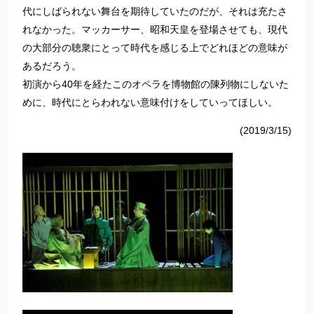
代にしばられない舞台を期待していたのだが、それは充たさ
れなかった。
マッカーサー
、
昭和天皇を登場させても、現代
の大部分の聴衆にとって時代を感じる上でどれほどの意味が
あるだろう
。
初演から
40年
を経たこの
オペラ
を博物館の陳列物にしないた
めに、時代にとらわれない意味付けをしていって
ほしい。
(2019/3/15)