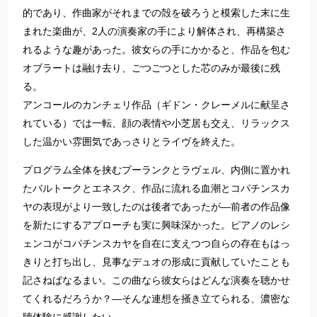
的であり、作曲家がそれまでの殻を破ろうと模索した末に生
まれた楽曲が、2人の演奏家の手により解体され、再構築さ
れるような趣があった。彼女らの手にかかると、作品を包む
オブラートは融け去り、ごつごつとした芯のみが最後に残
る。
アンコールのカンチェリ作品（ギドン・クレーメルに献呈さ
れている）では一転、顔の表情や小芝居も交え、リラックス
した温かい雰囲気であっさりとライヴを終えた。
プログラム全体を挟むプーランクとラヴェル、内側に置かれ
たバルトークとエネスク、作品に流れる血潮とコパチンスカ
ヤの表現がより一致したのは後者であったが―前者の作品像
を新たにするアプローチも実に興味深かった。ピアノのレシ
ェンコがコパチンスカヤを自在に支えつつ自らの存在もはっ
きりと打ち出し、見事なデュオの形成に貢献していたことも
記さねばなるまい。この曲なら彼女らはどんな演奏を聴かせ
てくれるだろうか？―そんな連想を掻き立てられる、濃密な