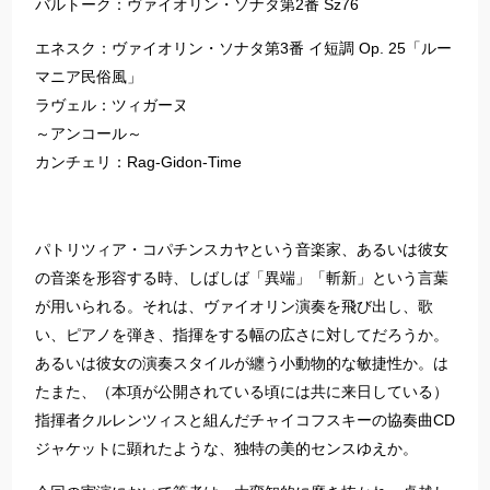
バルトーク：ヴァイオリン・ソナタ第2番 Sz76
エネスク：ヴァイオリン・ソナタ第3番 イ短調 Op. 25「ルー
マニア民俗風」
ラヴェル：ツィガーヌ
～アンコール～
カンチェリ：Rag-Gidon-Time
パトリツィア・コパチンスカヤという音楽家、あるいは彼女
の音楽を形容する時、しばしば「異端」「斬新」という言葉
が用いられる。それは、ヴァイオリン演奏を飛び出し、歌
い、ピアノを弾き、指揮をする幅の広さに対してだろうか。
あるいは彼女の演奏スタイルが纏う小動物的な敏捷性か。は
たまた、（本項が公開されている頃には共に来日している）
指揮者クルレンツィスと組んだチャイコフスキーの協奏曲CD
ジャケットに顕れたような、独特の美的センスゆえか。