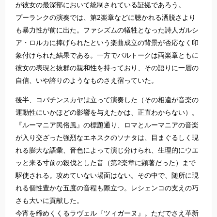
が彼女の最深部において統制されている証拠であろう。
プーランクの演奏では、第2楽章などに聴かれる洒脱さより
も暴力性が前に出た。ファシズムの犠牲となった詩人ガルシ
ア・ロルカに捧げられたという楽曲成立の背景が否応なく印
象付けられた結果である。一方でバルトークは両楽章ともに
彼女の表現と抜群の親和性を持っており、その語りに一層の
自信、いや誇りのようなものさえ宿っていた。
後半、コパチンスカヤは立って演奏した（その相違が音楽の
運動性にいかほどの影響を与えたかは、正直わからない）。
『ルーマニア民俗風』の標題通り、ロマとルーマニアの音楽
が入り交ざった強烈なエネスクのソナタは、目まぐるしく現
れる膨大な語彙、音色によって演じ分けられ、生理的にウエ
ッと来る寸前の殺伐とした音（第2楽章に顕著だった）まで
駆使される。攻めていない場面はない。その中で、随所に現
れる個性豊かな五度の音程も際立つ。レシェンコの支えの巧
さも大いに貢献した。
今宵を締めくくるラヴェル『ツィガーヌ』。ただでさえ革新