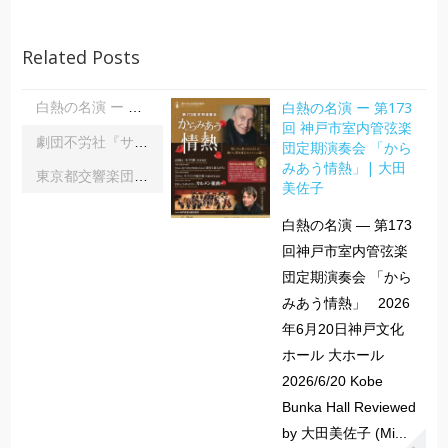
Related Posts
白熱の名演 ー 第173
白熱の名演 ー 第173回 神戸市室内管弦楽団定期演奏会 「からみあう情熱」| 大田美佐子
回 神戸市室内管弦楽
劇団不労社『サイキックサイファー』｜内野 儀
団定期演奏会 「から
みあう情熱」| 大田
東京都交響楽団第1045回定期演奏会Aシリーズ｜齋藤俊夫
美佐子
白熱の名演 ― 第173
回神戸市室内管弦楽
団定期演奏会 「から
みあう情熱」 2026
年6月20日神戸文化
ホール 大ホール
2026/6/20 Kobe
Bunka Hall Reviewed
by 大田美佐子 (Mi...