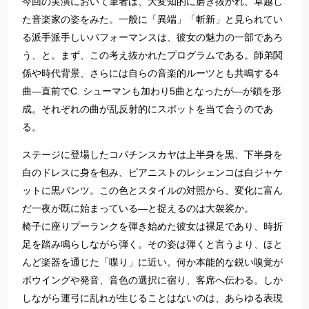
今回の実演において筆者は、大変知的に磨き抜かれ、卓越し
た音楽家の姿をみた。一般に「異端」「斬新」と見られてい
る派手派手しいパフォーマンスは、彼女の魅力の一部であろ
う、と。まず、この考え抜かれたプログラムである。師弟関
係や時代背景、さらには自らの音楽的ルーツとも共鳴する4
曲―直前でC. シューマンも加わり5曲となったが―が鎖を形
成。それぞれの曲が乱反射的にスポットを当て合うのであ
る。
ステージに登場したコパチンスカヤは上半身を黒、下半身を
白のドレスに身を包み、ピアニストのレシェンコは白ジャケ
ットに黒パンツ。この色とスタイルの対照から、変化に富ん
だ一夜が既に始まっている―と捉えるのは大袈裟か。
椅子に座りプーランクを弾き始めた彼女は裸足であり、時折
足を踏み鳴らしながら弾く。その姿は弾くと言うより、ほと
んど楽器を通じた「喋り」に近い。何か本能的な鋭い嗅覚が
ボウイングや発音、音色の選択に宿り、客席へ伝わる。しか
しながら運弓に乱れが生じることはないのは、あらゆる表現