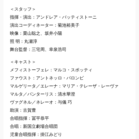
＜スタッフ＞
指揮・演出：アンドレア・バッティストーニ
演出コーディネーター：菊池裕美子
映像：栗山聡之、坂井小陽
照 明：丸瀬淳
舞台監督：三宅周、幸泉浩司
＜キャスト＞
メフィストーフェレ：マルコ・スポッティ
ファウスト：アントネッロ・パロンビ
マルゲリータ／エレーナ：マリア・テレーザ・レーヴァ
マルタ／パンターリス：清水華澄
ヴァグネル／ネレーオ：与儀 巧
助演：古賀豊
合唱指揮：冨平恭平
合唱：新国立劇場合唱団
児童合唱指揮：掛江みどり