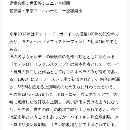
児童合唱：世田谷ジュニア合唱団
管弦楽：東京フィルハーモニー交響楽団
今年2018年はアッリーゴ・ボーイトの没後100年の記念年で
あり、彼のオペラ《メフィストーフェレ》の初演150年でも
ある。
彼の名はヴェルディの最晩年の創作活動とともに語られる、
《オテッロ》《ファルスタッフ》の台本作者として。ボーイ
ト自身の作曲した作品としてはこのオペラのみが有名であ
る。1868年にミラノ・スカラ座で初演されたが、内容の斬新
さ、5時間を超える上演時間のため失敗に終わったという。
その後1875～1876年に、ボローニャ、ヴェネツィアで、大
幅に短縮した改訂版を上演し、高い評価を受けるようになっ
た。その後、世界の多くの劇場で取り上げられてきた。今年
は記念年ということもあってか、バイエルン州立歌劇場、メ
トロポリタン歌劇場、リヨン歌劇場などで上演されている。