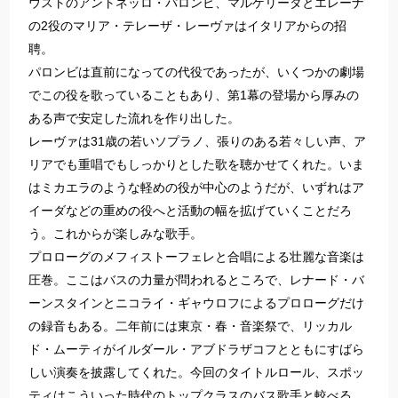
ウストのアントネッロ・パロンビ、マルゲリータとエレーナ
の2役のマリア・テレーザ・レーヴァはイタリアからの招
聘。
パロンビは直前になっての代役であったが、いくつかの劇場
でこの役を歌っていることもあり、第1幕の登場から厚みの
ある声で安定した流れを作り出した。
レーヴァは31歳の若いソプラノ、張りのある若々しい声、ア
リアでも重唱でもしっかりとした歌を聴かせてくれた。いま
はミカエラのような軽めの役が中心のようだが、いずれはア
イーダなどの重めの役へと活動の幅を拡げていくことだろ
う。これからが楽しみな歌手。
プロローグのメフィストーフェレと合唱による壮麗な音楽は
圧巻。ここはバスの力量が問われるところで、レナード・バ
ーンスタインとニコライ・ギャウロフによるプロローグだけ
の録音もある。二年前には東京・春・音楽祭で、リッカル
ド・ムーティがイルダール・アブドラザコフとともにすばら
しい演奏を披露してくれた。今回のタイトルロール、スポッ
ティはこういった時代のトップクラスのバス歌手と較べる