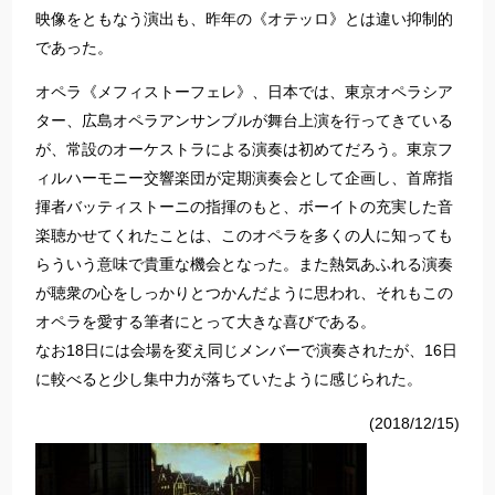
映像をともなう演出も、昨年の《オテッロ》とは違い抑制的
であった。
オペラ《メフィストーフェレ》、日本では、東京オペラシア
ター、広島オペラアンサンブルが舞台上演を行ってきている
が、常設のオーケストラによる演奏は初めてだろう。東京フ
ィルハーモニー交響楽団が定期演奏会として企画し、首席指
揮者バッティストーニの指揮のもと、ボーイトの充実した音
楽聴かせてくれたことは、このオペラを多くの人に知っても
らういう意味で貴重な機会となった。また熱気あふれる演奏
が聴衆の心をしっかりとつかんだように思われ、それもこの
オペラを愛する筆者にとって大きな喜びである。
なお18日には会場を変え同じメンバーで演奏されたが、16日
に較べると少し集中力が落ちていたように感じられた。
(2018/12/15)