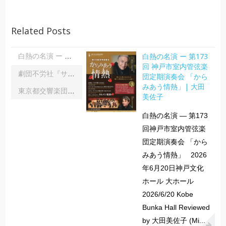
Related Posts
白熱の名演 ー 第173
白熱の名演 ー 第173回 神戸市室内管弦楽団定期演奏会 「からみあう情熱」| 大田美佐子
回 神戸市室内管弦楽
劇団不労社『サイキックサイファー』｜内野 儀
団定期演奏会 「から
みあう情熱」| 大田
東京都交響楽団第1045回定期演奏会Aシリーズ｜齋藤俊夫
美佐子
白熱の名演 ― 第173
回神戸市室内管弦楽
団定期演奏会 「から
みあう情熱」 2026
年6月20日神戸文化
ホール 大ホール
2026/6/20 Kobe
Bunka Hall Reviewed
by 大田美佐子 (Mi...