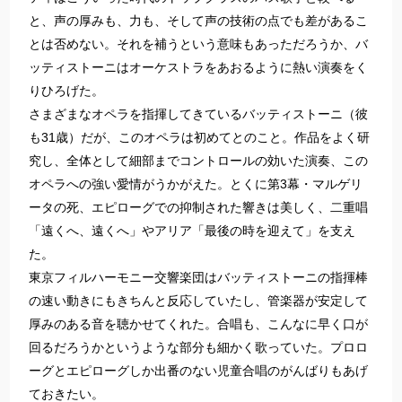
と、声の厚みも、力も、そして声の技術の点でも差があるこ
とは否めない。それを補うという意味もあっただろうか、バ
ッティストーニはオーケストラをあおるように熱い演奏をく
りひろげた。
さまざまなオペラを指揮してきているバッティストーニ（彼
も31歳）だが、このオペラは初めてとのこと。作品をよく研
究し、全体として細部までコントロールの効いた演奏、この
オペラへの強い愛情がうかがえた。とくに第3幕・マルゲリ
ータの死、エピローグでの抑制された響きは美しく、二重唱
「遠くへ、遠くへ」やアリア「最後の時を迎えて」を支え
た。
東京フィルハーモニー交響楽団はバッティストーニの指揮棒
の速い動きにもきちんと反応していたし、管楽器が安定して
厚みのある音を聴かせてくれた。合唱も、こんなに早く口が
回るだろうかというような部分も細かく歌っていた。プロロ
ーグとエピローグしか出番のない児童合唱のがんばりもあげ
ておきたい。