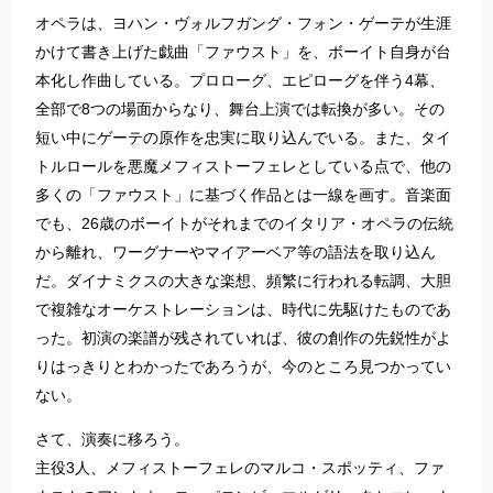
オペラは、ヨハン・ヴォルフガング・フォン・ゲーテが生涯
かけて書き上げた戯曲「ファウスト」を、ボーイト自身が台
本化し作曲している。プロローグ、エピローグを伴う4幕、
全部で8つの場面からなり、舞台上演では転換が多い。その
短い中にゲーテの原作を忠実に取り込んでいる。また、タイ
トルロールを悪魔メフィストーフェレとしている点で、他の
多くの「ファウスト」に基づく作品とは一線を画す。音楽面
でも、26歳のボーイトがそれまでのイタリア・オペラの伝統
から離れ、ワーグナーやマイアーベア等の語法を取り込ん
だ。ダイナミクスの大きな楽想、頻繁に行われる転調、大胆
で複雑なオーケストレーションは、時代に先駆けたものであ
った。初演の楽譜が残されていれば、彼の創作の先鋭性がよ
りはっきりとわかったであろうが、今のところ見つかってい
ない。
さて、演奏に移ろう。
主役3人、メフィストーフェレのマルコ・スポッティ、ファ