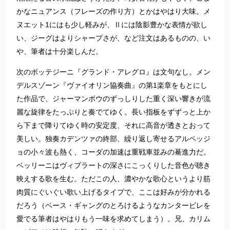
かなニュアンス（フレーズの作り方）とかはやはり大味。メ
ヌエット1にはも少し軽みが、Ⅱには陰影豊かな表情が欲し
い、ジーグはよりシャープさが、など注文はあるものの、い
や、筆者は十分楽しんだ。
次のボッテジーニ『グランド・アレグロ』は文句なし。メン
デルスゾーン『ヴァイオリン協奏曲』の第1楽章をもとにし
た作品で、ジャーマンボウのずっしりした重く深い響きが流
麗な旋律をたっぷりと奏でてゆく。長い指板をずずっと上か
ら下まで降りてゆく時の安定度、それに高音が透きとおって
美しい。独奏カデンツァの終部、繰り返し寄せるアルペッジ
ョの小々波も熱く、コーダの加速は重戦車並みの驀進力だ。
ベッリーニはヴィブラートの深さにこっくりした音色が聴き
映えする歌を生む。ただこの人、濃やかな歌心というより筋
肉質にぐいぐい歌い上げるタイプで、ここは好みが分かれる
だろう（ベース・ギャングのとろけるようなカンタービレを
愛でる筆者はやはりもう一味を求めてしまう）。兄、カリム