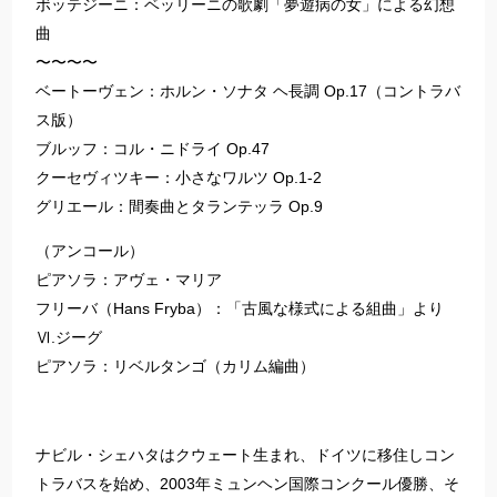
ボッテジーニ：ベッリーニの歌劇「夢遊病の女」による幻想
曲
〜〜〜〜
ベートーヴェン：ホルン・ソナタ ヘ長調 Op.17（コントラバ
ス版）
ブルッフ：コル・ニドライ Op.47
クーセヴィツキー：小さなワルツ Op.1-2
グリエール：間奏曲とタランテッラ Op.9
（アンコール）
ピアソラ：アヴェ・マリア
フリーバ（Hans Fryba）：「古風な様式による組曲」より
Ⅵ.ジーグ
ピアソラ：リベルタンゴ（カリム編曲）
ナビル・シェハタはクウェート生まれ、ドイツに移住しコン
トラバスを始め、2003年ミュンヘン国際コンクール優勝、そ