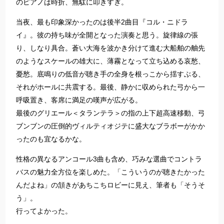
のピアノは時折、無駄に叩きすぎ。
当夜、最も印象深かったのは後半2曲目『コル・ニドラ
イ』。彼の持ち味が全開となった演奏と思う。旋律線の張
り、しなり具合。蒼い大海を波かき分けて進む大船舶の舳先
のようなスケールの雄大に、薄霧となって立ち込める哀愁、
憂愁。底鳴りの低音が聴き手の全身を根っこから揺すぶる、
それがホールに共震する。最後、静かに収められた弓から一
呼吸置き、客席に満足の嘆声が広がる。
最後のグリエール＜タランテラ＞の指の上下超高速移動、弓
ブンブンの圧倒的ヴィルティオジテに盛大なブラボーがかか
ったのも宜なるかな。
性格の異なるアンコール3曲も含め、巧みな選曲でコントラ
バスの魅力全方位を楽しめた。「こういうのが聴きたかった
んだよね」の頷きがあちこちロビーに見え、筆者も「そうそ
う」。
行ってよかった。