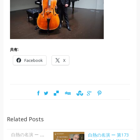
共有:
Facebook
X
Related Posts
白熱の名演 ー 第173
白熱の名演 ー 第173回 神戸市室内管弦楽団定期演奏会 「からみあう情熱」| 大田美佐子