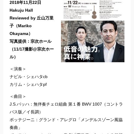
2018年11月22日
Hakuju Hall
Reviewed by 丘山万里
子（Mariko
Okayama）
写真提供：宗次ホール
（11/17撮影@宗次ホー
ル）
＜演奏＞
ナビル・シェハタcb
カリム・シェハタpf
＜曲目＞
J.S.バッハ：無伴奏チェロ組曲 第１番 BWV 1007（コントラ
バス版／イ長調）
ボッテジーニ：グランド・アレグロ「メンデルスゾーン風協
奏曲」