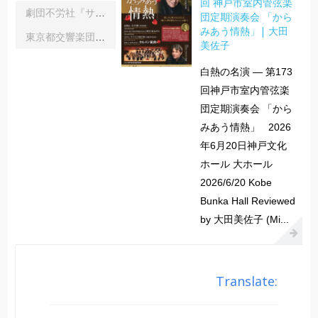
回 神戸市室内管弦楽
劇団不労社『サイキックサイファー』｜内野 儀
団定期演奏会 「から
みあう情熱」| 大田
東京都交響楽団第1045回定期演奏会Aシリーズ｜齋藤俊夫
美佐子
白熱の名演 ― 第173
回神戸市室内管弦楽
団定期演奏会 「から
みあう情熱」 2026
年6月20日神戸文化
ホール 大ホール
2026/6/20 Kobe
Bunka Hall Reviewed
by 大田美佐子 (Mi...
Translate: