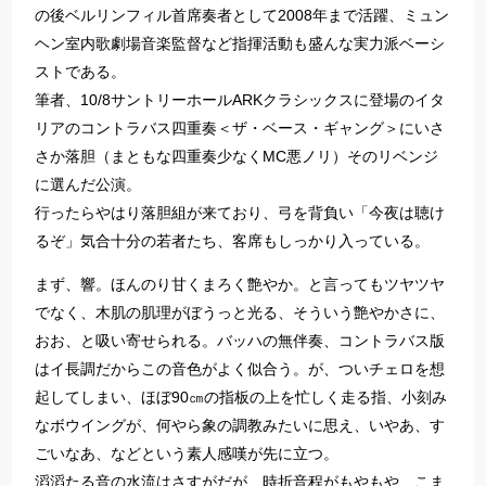
の後ベルリンフィル首席奏者として2008年まで活躍、ミュン
ヘン室内歌劇場音楽監督など指揮活動も盛んな実力派ベーシ
ストである。
筆者、10/8サントリーホールARKクラシックスに登場のイタ
リアのコントラバス四重奏＜ザ・ベース・ギャング＞にいさ
さか落胆（まともな四重奏少なくMC悪ノリ）そのリベンジ
に選んだ公演。
行ったらやはり落胆組が来ており、弓を背負い「今夜は聴け
るぞ」気合十分の若者たち、客席もしっかり入っている。
まず、響。ほんのり甘くまろく艶やか。と言ってもツヤツヤ
でなく、木肌の肌理がぼうっと光る、そういう艶やかさに、
おお、と吸い寄せられる。バッハの無伴奏、コントラバス版
はイ長調だからこの音色がよく似合う。が、ついチェロを想
起してしまい、ほぼ90㎝の指板の上を忙しく走る指、小刻み
なボウイングが、何やら象の調教みたいに思え、いやあ、す
ごいなあ、などという素人感嘆が先に立つ。
滔滔たる音の水流はさすがだが、時折音程がもやもや、こま