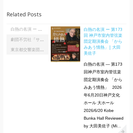
Related Posts
白熱の名演 ー 第173
白熱の名演 ー 第173回 神戸市室内管弦楽団定期演奏会 「からみあう情熱」| 大田美佐子
回 神戸市室内管弦楽
劇団不労社『サイキックサイファー』｜内野 儀
団定期演奏会 「から
みあう情熱」| 大田
東京都交響楽団第1045回定期演奏会Aシリーズ｜齋藤俊夫
美佐子
白熱の名演 ― 第173
回神戸市室内管弦楽
団定期演奏会 「から
みあう情熱」 2026
年6月20日神戸文化
ホール 大ホール
2026/6/20 Kobe
Bunka Hall Reviewed
by 大田美佐子 (Mi...