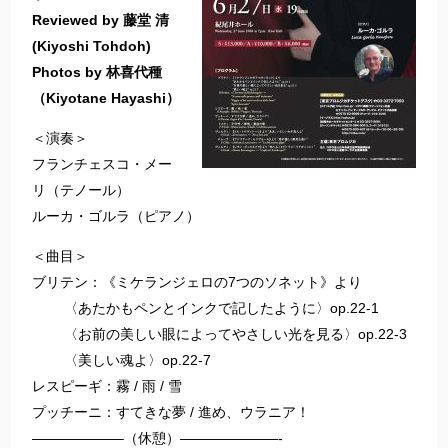
Reviewed by 藤堂 清
(Kiyoshi Tohdoh)
Photos by 林喜代種
（Kiyotane Hayashi）
＜演奏＞
フランチェスコ・メー
リ（テノール）
ルーカ・ゴルラ（ピアノ）
＜曲目＞
ブリテン：《ミケランジェロの7つのソネット》より
〈あたかもペンとインクで記したように〉op.22-1
〈お前の美しい眼によってやさしい光を見る〉op.22-3
〈美しい魂よ〉op.22-7
レスピーギ：霧 / 雨 / 雪
プッチーニ：すてきな夢 / 進め、ウラニア！
——————–（休憩）———————-