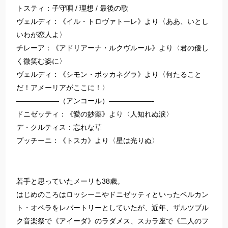
トスティ：子守唄 / 理想 / 最後の歌
ヴェルディ：《イル・トロヴァトーレ》より〈ああ、いとし
いわが恋人よ〉
チレーア：《アドリアーナ・ルクヴルール》より〈君の優し
く微笑む姿に〉
ヴェルディ：《シモン・ボッカネグラ》より〈何たること
だ！アメーリアがここに！〉
——————（アンコール）——————-
ドニゼッティ：《愛の妙薬》より〈人知れぬ涙〉
デ・クルティス：忘れな草
プッチーニ：《トスカ》より〈星は光りぬ〉
若手と思っていたメーリも38歳。
はじめのころはロッシーニやドニゼッティといったベルカン
ト・オペラをレパートリーとしていたが、近年、ザルツブル
ク音楽祭で《アイーダ》のラダメス、スカラ座で《二人のフ